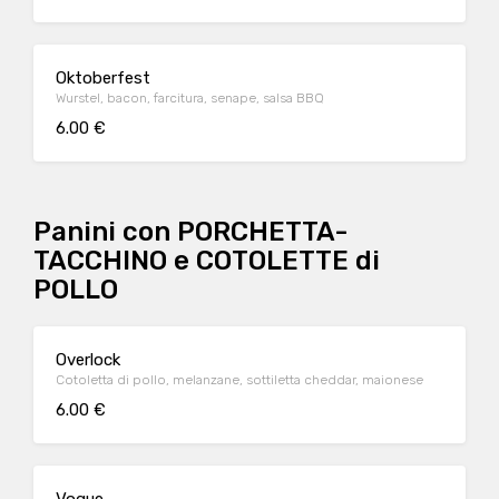
Oktoberfest
Wurstel, bacon, farcitura, senape, salsa BBQ
6.00 €
Panini con PORCHETTA-
TACCHINO e COTOLETTE di
POLLO
Overlock
Cotoletta di pollo, melanzane, sottiletta cheddar, maionese
6.00 €