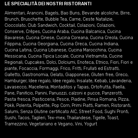
LE SPECIALITÀ DEI NOSTRI RISTORANTI
Alimentari
,
Arancini
,
Bagels
,
Bao Buns
,
Bevande alcoliche
,
Birre
,
Brunch
,
Bruschette
,
Bubble Tea
,
Carne
,
Ceste Natalizie
,
Cioccolato
,
Club Sandwich
,
Cocktail
,
Colazioni
,
Colazioni
,
Conserve
,
Crêpes
,
Cucina Araba
,
Cucina Balcanica
,
Cucina
Bavarese
,
Cucina Cinese
,
Cucina Coreana
,
Cucina Creola
,
Cucina
Filippina
,
Cucina Georgiana
,
Cucina Greca
,
Cucina Indiana
,
Cucina Latina
,
Cucina Libanese
,
Cucina Marocchina
,
Cucina
Messicana
,
Cucina Tipica Locale
,
Cucina Vietnamita
,
Cucine
Regionali
,
Cupcakes
,
Dolci
,
Dolciumi
,
Enoteca
,
Etnico
,
Fiori
,
Fiori e
piante
,
Focaccia
,
Formaggi
,
Frico
,
Fritti
,
Frullati ed Estratti
,
Galletto
,
Gastronomia
,
Gelato
,
Giapponese
,
Gluten free
,
Greco
,
Hamburger
,
Idee regalo
,
Idee regalo
,
Insalate
,
Kebab
,
Lavanderia
,
Lavasecco
,
Macelleria
,
Montaditos y Tapas
,
Ortofrutta
,
Paella
,
Pane
,
Panificio
,
Panini
,
Panuozzi, calzoni e pucce
,
Panzerotti
,
Pasta fresca
,
Pasticceria
,
Pesce
,
Piadine
,
Pinsa Romana
,
Pizza
,
Pokè
,
Polenta
,
Polpette
,
Pop Corn
,
Primi Piatti
,
Ramen
,
Ristoranti
,
Salumi
,
Senza Glutine certificato AIC
,
Street Food
,
Sughi Pronti
,
Sushi
,
Tacos
,
Taglieri
,
Tex-mex
,
Thailandese
,
Tigelle
,
Toast
,
Tramezzino
,
Vegetariano e Vegano
,
Vini
,
Yogurt