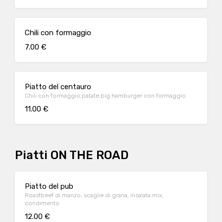
Chili con formaggio
7.00 €
Piatto del centauro
Chili con formaggio,patate,big hamburger con formaggio
11.00 €
Piatti ON THE ROAD
Piatto del pub
Roastbeef di manzo, scaglie di grana, insalata mix,
condimento
12.00 €