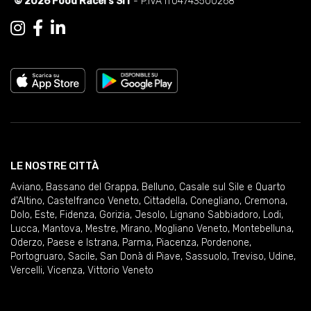
© 2026 Food Racers Srl
- P.IVA IT04743500268
LE NOSTRE CITTÀ
Aviano
,
Bassano del Grappa
,
Belluno
,
Casale sul Sile e Quarto
d'Altino
,
Castelfranco Veneto
,
Cittadella
,
Conegliano
,
Cremona
,
Dolo
,
Este
,
Fidenza
,
Gorizia
,
Jesolo
,
Lignano Sabbiadoro
,
Lodi
,
Lucca
,
Mantova
,
Mestre
,
Mirano
,
Mogliano Veneto
,
Montebelluna
,
Oderzo
,
Paese e Istrana
,
Parma
,
Piacenza
,
Pordenone
,
Portogruaro
,
Sacile
,
San Donà di Piave
,
Sassuolo
,
Treviso
,
Udine
,
Vercelli
,
Vicenza
,
Vittorio Veneto