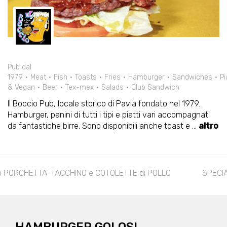
Pub dal
1979
Meat
Fish
Toasts
Fries
Hamburger
Sandwiches
Pi
& Vegan
Beer
Tex-mex
Salads
Club Sandwich
Il Boccio Pub, locale storico di Pavia fondato nel 1979.
Hamburger, panini di tutti i tipi e piatti vari accompagnati
da fantastiche birre. Sono disponibili anche toast e
...
altro
on PORCHETTA-TACCHINO e COTOLETTE di POLLO
SPECI