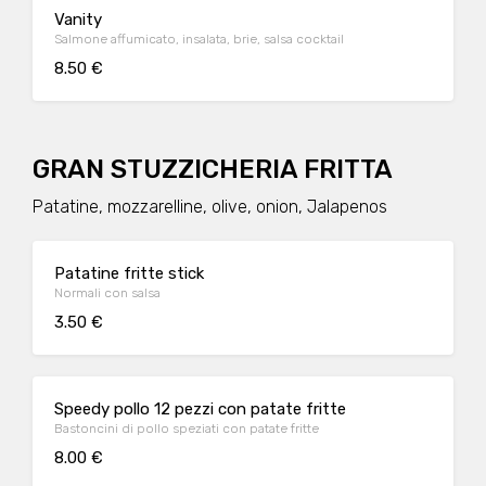
Vanity
Salmone affumicato, insalata, brie, salsa cocktail
8.50 €
GRAN STUZZICHERIA FRITTA
Patatine, mozzarelline, olive, onion, Jalapenos
Patatine fritte stick
Normali con salsa
3.50 €
Speedy pollo 12 pezzi con patate fritte
Bastoncini di pollo speziati con patate fritte
8.00 €