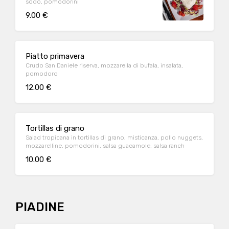
sodo, pomodorini
9.00 €
Piatto primavera
Crudo San Daniele riserva, mozzarella di bufala, insalata,
pomodoro
12.00 €
Tortillas di grano
Salad tropicana in tortillas di grano, misticanza, pollo nuggets,
mozzarelline, pomodorini, salsa guacamole, salsa ranch
10.00 €
PIADINE