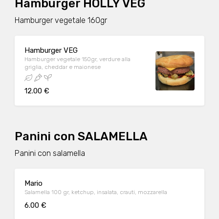
Hamburger HOLLY VEG
Hamburger vegetale 160gr
Hamburger VEG
Hamburger vegetale 150gr, verdure alla
griglia, cheddar e maionese
12.00 €
Panini con SALAMELLA
Panini con salamella
Mario
Salamella 100 gr, ketchup, insalata, crauti, mozzarella
6.00 €