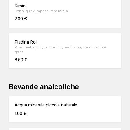
Rimini
Cotto, quick, caprino, mozzarella
7.00 €
Piadina Roll
Roastbeef, quick, pomodoro, misticanza, condimento e
grana
8.50 €
Bevande analcoliche
Acqua minerale piccola naturale
1.00 €