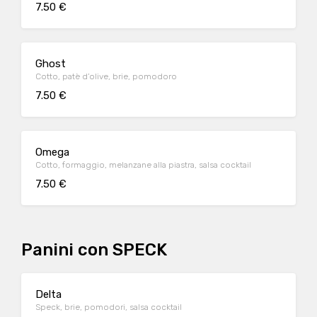
7.50 €
Ghost
Cotto, patè d’olive, brie, pomodoro
7.50 €
Omega
Cotto, formaggio, melanzane alla piastra, salsa cocktail
7.50 €
Panini con SPECK
Delta
Speck, brie, pomodori, salsa cocktail