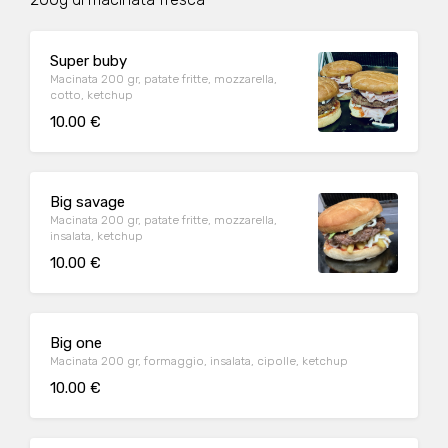
Super buby
Macinata 200 gr, patate fritte, mozzarella,
cotto, ketchup
10.00 €
Big savage
Macinata 200 gr, patate fritte, mozzarella,
insalata, ketchup
10.00 €
Big one
Macinata 200 gr, formaggio, insalata, cipolle, ketchup
10.00 €