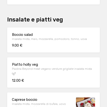
Insalate e piatti veg
Boccio salad
Insalata mista, mais, mozzarella, pomodoro, tonno, uova
9.00 €
Piatto holly veg
Piadina Beyond meat vegano verdure grigliate insalata mista
12.00 €
Caprese boccio
Insalata mista, mozzarella di bufala, uovo