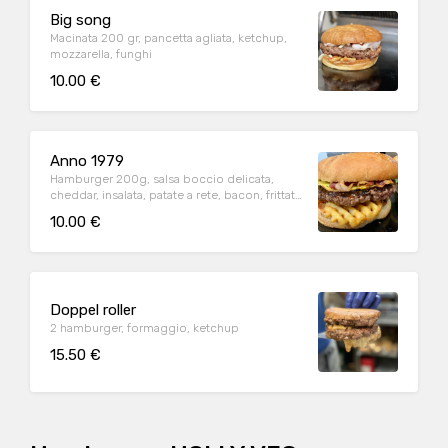
Big song
Macinata 200 gr, pancetta agliata, ketchup,
mozzarella, funghi
10.00 €
Anno 1979
Hamburger 200g, salsa boccio delicata,
cheddar, insalata, patate a rete, bacon, frittata
di uova fresche
10.00 €
Doppel roller
2 hamburger, formaggio, ketchup
15.50 €