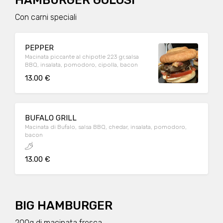
HAMBURGER GOLOSI
Con carni speciali
PEPPER
Macinata piccante al chipotle 223 gr,salsa
BBQ, insalata, pomodoro, cipolla, bacon
13.00 €
BUFALO GRILL
Macinata di Bufalo, salsa BBQ, chedar, insalata, pomodoro,
bacon
13.00 €
BIG HAMBURGER
200g di macinata fresca