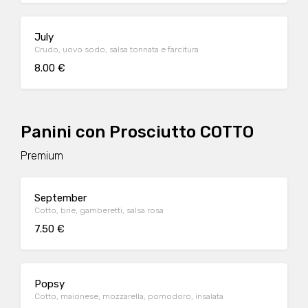
July
Crudo, uovo sodo, salsa tonnata e farcitura
8.00 €
Panini con Prosciutto COTTO
Premium
September
Cotto, brie, gamberetti, salsa rosa
7.50 €
Popsy
Cotto, maionese, mozzarella, pomodoro, insalata