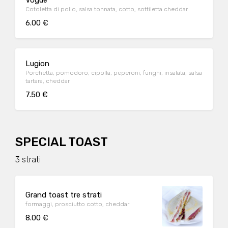
Vogue
Cotoletta di pollo, salsa tonnata, cotto, sottiletta cheddar
6.00 €
Lugion
Porchetta, pomodoro, cipolla, peperoni, funghi, insalata, salsa
tartara, cheddar
7.50 €
SPECIAL TOAST
3 strati
Grand toast tre strati
formaggi, prosciutto cotto, cheddar
8.00 €