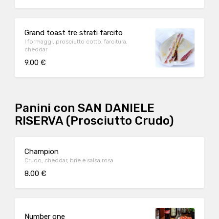
Grand toast tre strati farcito
I formaggi, prosciutto cotto, farcitura,
cheddar
9.00 €
Panini con SAN DANIELE
RISERVA (Prosciutto Crudo)
Champion
Crudo, cheddar, brie e salsa rosa
8.00 €
Number one