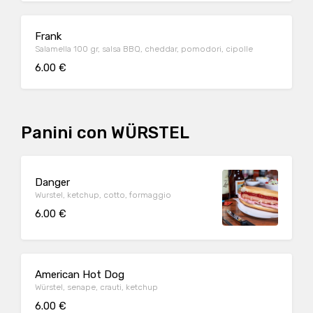
Frank
Salamella 100 gr, salsa BBQ, cheddar, pomodori, cipolle
6.00 €
Panini con WÜRSTEL
Danger
Wurstel, ketchup, cotto, formaggio
6.00 €
American Hot Dog
Würstel, senape, crauti, ketchup
6.00 €