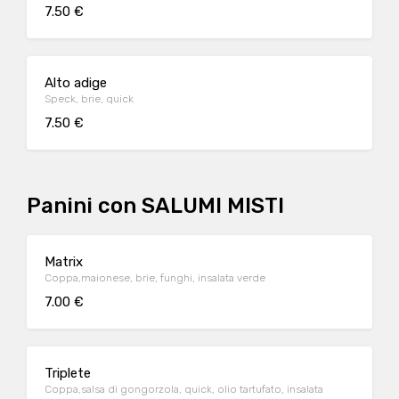
7.50 €
Alto adige
Speck, brie, quick
7.50 €
Panini con SALUMI MISTI
Matrix
Coppa,maionese, brie, funghi, insalata verde
7.00 €
Triplete
Coppa,salsa di gongorzola, quick, olio tartufato, insalata