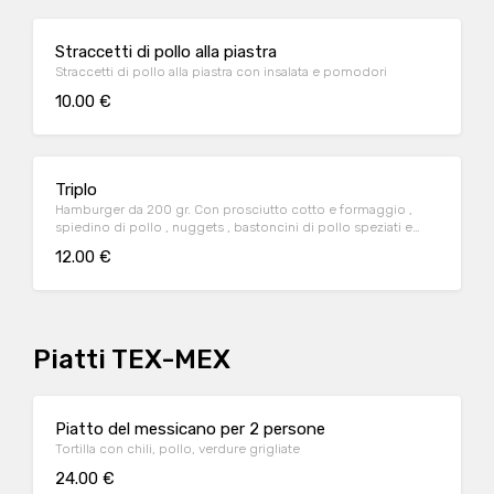
Straccetti di pollo alla piastra
Straccetti di pollo alla piastra con insalata e pomodori
10.00 €
Triplo
Hamburger da 200 gr. Con prosciutto cotto e formaggio ,
spiedino di pollo , nuggets , bastoncini di pollo speziati e
patate a stick.
12.00 €
Piatti TEX-MEX
Piatto del messicano per 2 persone
Tortilla con chili, pollo, verdure grigliate
24.00 €