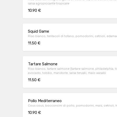
salsa agropiccante tropicale
10.90 €
Squid Game
Riso bianco, tentacoli di totano, pomodorini, cetrioli, edama
11.50 €
Tartare Salmone
Riso bianco, tartare salmone (tartare salmone, philadelphia, 
avocado, tobiko, mandorle, salsa teryaki, maio wasabi
11.50 €
Pollo Mediterraneo
Cous cous, bocconcini di pollo, pomodorini, mais, cetrioli, 
10.90 €