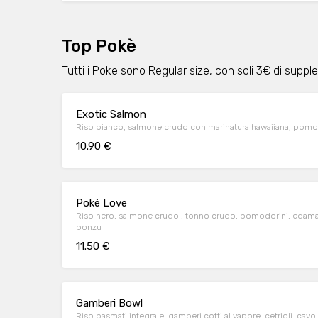
Top Pokè
Tutti i Poke sono Regular size, con soli 3€ di suppl
Exotic Salmon
Riso bianco, salmone crudo con marinatura hawaiiana, pomod
10.90 €
Pokè Love
Riso nero, salmone crudo , tonno crudo, pomodorini, eda
ponzu
11.50 €
Gamberi Bowl
Riso basmati integrale, gamberi cotti al vapore, cetrioli, ca