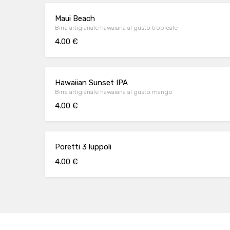
Maui Beach
Birra artigianale hawaiana al gusto tropicale
4.00 €
Hawaiian Sunset IPA
Birra artigianale hawaiana al gusto mango
4.00 €
Poretti 3 luppoli
4.00 €