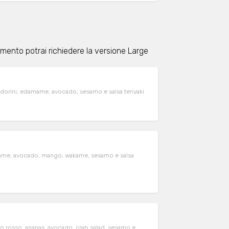
emento potrai richiedere la versione Large
orini, edamame, avocado, sesamo e salsa teriyaki
mame, avocado, mango, wakame, sesamo e salsa
volo rosso, ananas, avocado, crab salad, sesamo e