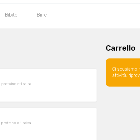
Bibite
Birre
Carrello
Ci scusiamo 
attività, ripr
 proteine e 1 salsa.
proteine e 1 salsa.