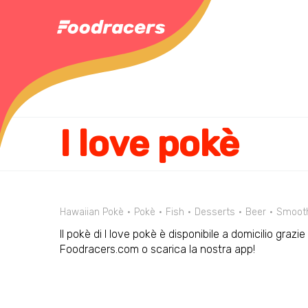
I love pokè
Hawaiian Pokè
Pokè
Fish
Desserts
Beer
Smooth
Il pokè di I love pokè è disponibile a domicilio grazi
Foodracers.com o scarica la nostra app!