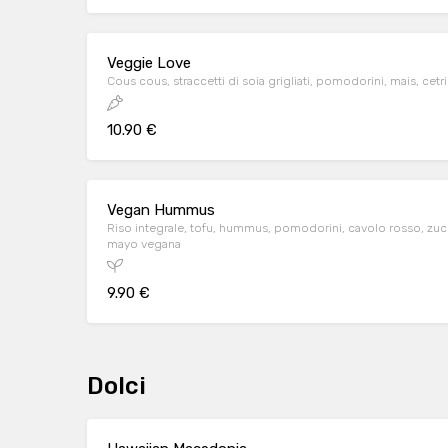
Veggie Love
Cous cous, straccetti di soia grigliati, pomodorini, mais, cet
10.90 €
Vegan Hummus
Riso integrale, tofu, hummus, pomodorini, cavolo rosso, z
mayo vegana
9.90 €
Dolci