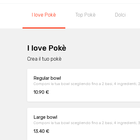
I love Pokè
Top Pokè
Dolci
I love Pokè
Crea il tuo pokè
Regular bowl
Componi la tua bowl scegliendo fino a 2 basi, 4 ingredienti, 2
10.90 €
Large bowl
Componi la tua bowl scegliendo fino a 2 basi, 4 ingredienti, 3 
13.40 €