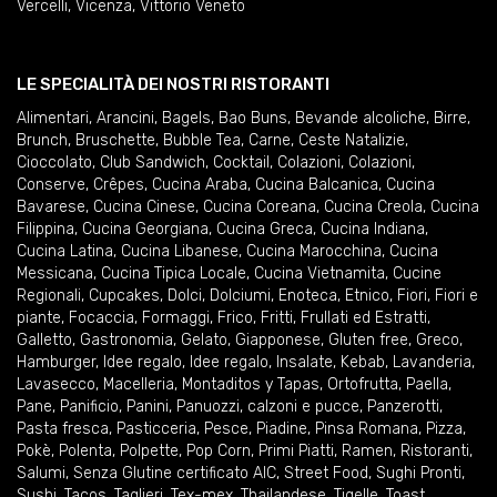
Vercelli
,
Vicenza
,
Vittorio Veneto
LE SPECIALITÀ DEI NOSTRI RISTORANTI
Alimentari
,
Arancini
,
Bagels
,
Bao Buns
,
Bevande alcoliche
,
Birre
,
Brunch
,
Bruschette
,
Bubble Tea
,
Carne
,
Ceste Natalizie
,
Cioccolato
,
Club Sandwich
,
Cocktail
,
Colazioni
,
Colazioni
,
Conserve
,
Crêpes
,
Cucina Araba
,
Cucina Balcanica
,
Cucina
Bavarese
,
Cucina Cinese
,
Cucina Coreana
,
Cucina Creola
,
Cucina
Filippina
,
Cucina Georgiana
,
Cucina Greca
,
Cucina Indiana
,
Cucina Latina
,
Cucina Libanese
,
Cucina Marocchina
,
Cucina
Messicana
,
Cucina Tipica Locale
,
Cucina Vietnamita
,
Cucine
Regionali
,
Cupcakes
,
Dolci
,
Dolciumi
,
Enoteca
,
Etnico
,
Fiori
,
Fiori e
piante
,
Focaccia
,
Formaggi
,
Frico
,
Fritti
,
Frullati ed Estratti
,
Galletto
,
Gastronomia
,
Gelato
,
Giapponese
,
Gluten free
,
Greco
,
Hamburger
,
Idee regalo
,
Idee regalo
,
Insalate
,
Kebab
,
Lavanderia
,
Lavasecco
,
Macelleria
,
Montaditos y Tapas
,
Ortofrutta
,
Paella
,
Pane
,
Panificio
,
Panini
,
Panuozzi, calzoni e pucce
,
Panzerotti
,
Pasta fresca
,
Pasticceria
,
Pesce
,
Piadine
,
Pinsa Romana
,
Pizza
,
Pokè
,
Polenta
,
Polpette
,
Pop Corn
,
Primi Piatti
,
Ramen
,
Ristoranti
,
Salumi
,
Senza Glutine certificato AIC
,
Street Food
,
Sughi Pronti
,
Sushi
,
Tacos
,
Taglieri
,
Tex-mex
,
Thailandese
,
Tigelle
,
Toast
,