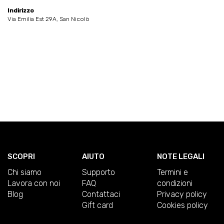
Indirizzo
Via Emilia Est 29A, San Nicolò
SCOPRI
AIUTO
NOTE LEGALI
Chi siamo
Supporto
Termini e
Lavora con noi
FAQ
condizioni
Blog
Contattaci
Privacy policy
Gift card
Cookies policy