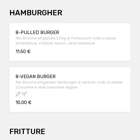
HAMBURGHER
8-PULLED BURGER
Pan Brioche artigianale,200g di Pulled pork cotto a bassa
temperatura, cheddar, bacon, salsa barbeque
11.50 €
8-VEGAN BURGER
Pan Brioche artigianale, hamburger di verdure, rosty di patate
croccante e salsa miaonese vegana
10.00 €
FRITTURE