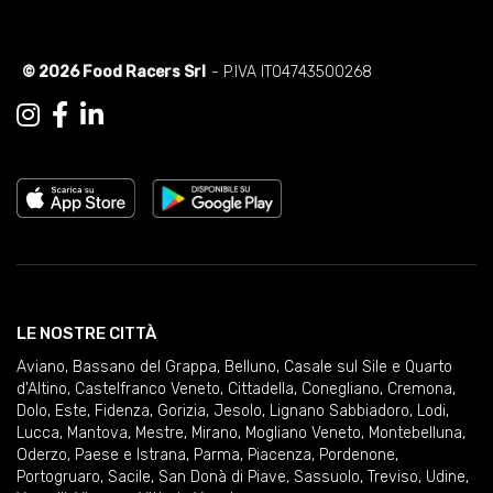
© 2026 Food Racers Srl
- P.IVA IT04743500268
LE NOSTRE CITTÀ
Aviano
,
Bassano del Grappa
,
Belluno
,
Casale sul Sile e Quarto
d'Altino
,
Castelfranco Veneto
,
Cittadella
,
Conegliano
,
Cremona
,
Dolo
,
Este
,
Fidenza
,
Gorizia
,
Jesolo
,
Lignano Sabbiadoro
,
Lodi
,
Lucca
,
Mantova
,
Mestre
,
Mirano
,
Mogliano Veneto
,
Montebelluna
,
Oderzo
,
Paese e Istrana
,
Parma
,
Piacenza
,
Pordenone
,
Portogruaro
,
Sacile
,
San Donà di Piave
,
Sassuolo
,
Treviso
,
Udine
,