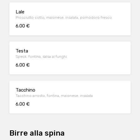
Lale
Prosciutto cotto, maionese, insalata, pomodoro fresco
6.00 €
Testa
Speck. fontina, salsa ai funghi
6.00 €
Tacchino
Tacchino arrosto, fontina, maionese, insalata
6.00 €
Birre alla spina