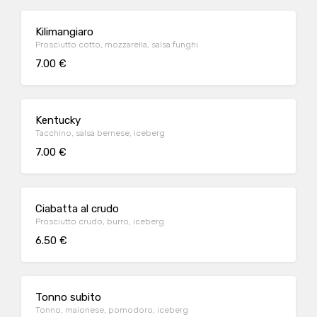
Kilimangiaro
Prosciutto cotto, mozzarella, salsa funghi
7.00 €
Kentucky
Tacchino, salsa bernese, iceberg
7.00 €
Ciabatta al crudo
Prosciutto crudo, burro, iceberg
6.50 €
Tonno subito
Tonno, maionese, pomodoro, iceberg