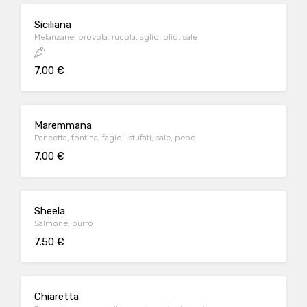
Siciliana
Melanzane, provola, rucola, aglio, olio, sale
7.00 €
Maremmana
Pancetta, fontina, fagioli stufati, sale, pepe
7.00 €
Sheela
Salmone, burro
7.50 €
Chiaretta