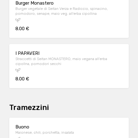
Burger Monastero
Burger vegetale di Seitan Verza e Radiccio, spinacino,
pomodoro, senape, maio veg. all'erba cipollina
8.00 €
I PAPAVERI
Straccetti di Seitan MONASTERO, maio vegana all'erba
cipollna, pomodori secchi
8.00 €
Tramezzini
Buono
Maionese, chili, porchetta, insalata