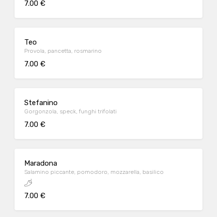
7.00 €
Teo
Provola, pancetta, rosmarino
7.00 €
Stefanino
Gorgonzola, speck, funghi trifolati
7.00 €
Maradona
Salamino piccante, pomodoro, mozzarella, basilico
7.00 €