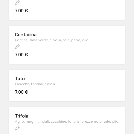
7.00 €
Contadina
Fontina, salsa verde, cipolla, sale, pepe, olio
7.00 €
Tato
Pancetta, fontina, rucola
7.00 €
Trifola
Aglio, funghi trifolati, zucchine, fontina, prezzemolo, sale, olio