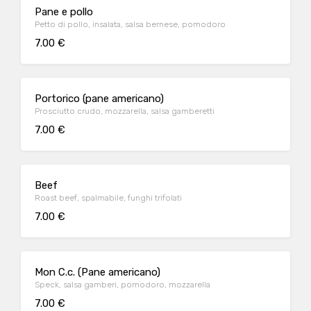
Pane e pollo
Petto di pollo, insalata, salsa bernese, pomodoro
7.00 €
Portorico (pane americano)
Prosciutto crudo, mozzarella, salsa gamberetti
7.00 €
Beef
Roast beef, spalmabile, funghi trifolati
7.00 €
Mon C.c. (Pane americano)
Speck, salsa gamberi, pomodoro, mozzarella
7.00 €