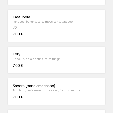
East India
Pancetta, fontina, salsa messicana, tabasco
7.00 €
Lory
Speck, rucola, fontina, salsa funghi
7.00 €
Sandra (pane americano)
Tacchino, maionese, pomodoro, fontina, rucola
7.00 €