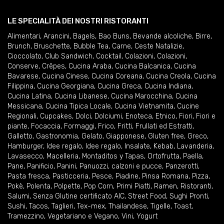
LE SPECIALITÀ DEI NOSTRI RISTORANTI
Alimentari
,
Arancini
,
Bagels
,
Bao Buns
,
Bevande alcoliche
,
Birre
,
Brunch
,
Bruschette
,
Bubble Tea
,
Carne
,
Ceste Natalizie
,
Cioccolato
,
Club Sandwich
,
Cocktail
,
Colazioni
,
Colazioni
,
Conserve
,
Crêpes
,
Cucina Araba
,
Cucina Balcanica
,
Cucina
Bavarese
,
Cucina Cinese
,
Cucina Coreana
,
Cucina Creola
,
Cucina
Filippina
,
Cucina Georgiana
,
Cucina Greca
,
Cucina Indiana
,
Cucina Latina
,
Cucina Libanese
,
Cucina Marocchina
,
Cucina
Messicana
,
Cucina Tipica Locale
,
Cucina Vietnamita
,
Cucine
Regionali
,
Cupcakes
,
Dolci
,
Dolciumi
,
Enoteca
,
Etnico
,
Fiori
,
Fiori e
piante
,
Focaccia
,
Formaggi
,
Frico
,
Fritti
,
Frullati ed Estratti
,
Galletto
,
Gastronomia
,
Gelato
,
Giapponese
,
Gluten free
,
Greco
,
Hamburger
,
Idee regalo
,
Idee regalo
,
Insalate
,
Kebab
,
Lavanderia
,
Lavasecco
,
Macelleria
,
Montaditos y Tapas
,
Ortofrutta
,
Paella
,
Pane
,
Panificio
,
Panini
,
Panuozzi, calzoni e pucce
,
Panzerotti
,
Pasta fresca
,
Pasticceria
,
Pesce
,
Piadine
,
Pinsa Romana
,
Pizza
,
Pokè
,
Polenta
,
Polpette
,
Pop Corn
,
Primi Piatti
,
Ramen
,
Ristoranti
,
Salumi
,
Senza Glutine certificato AIC
,
Street Food
,
Sughi Pronti
,
Sushi
,
Tacos
,
Taglieri
,
Tex-mex
,
Thailandese
,
Tigelle
,
Toast
,
Tramezzino
,
Vegetariano e Vegano
,
Vini
,
Yogurt