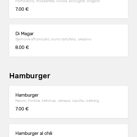
Pomodoro, mozzarella, rucola, acciughe, origano
7.00 €
Di Magar
Salmone affumicato, burro tartufato, sesamo
8.00 €
Hamburger
Hamburger
Manzo, fontina, ketchup, senape, cipolla, iceberg
7.00 €
Hamburger al chili