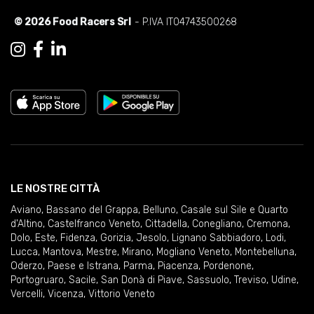
© 2026 Food Racers Srl
- P.IVA IT04743500268
LE NOSTRE CITTÀ
Aviano
,
Bassano del Grappa
,
Belluno
,
Casale sul Sile e Quarto
d'Altino
,
Castelfranco Veneto
,
Cittadella
,
Conegliano
,
Cremona
,
Dolo
,
Este
,
Fidenza
,
Gorizia
,
Jesolo
,
Lignano Sabbiadoro
,
Lodi
,
Lucca
,
Mantova
,
Mestre
,
Mirano
,
Mogliano Veneto
,
Montebelluna
,
Oderzo
,
Paese e Istrana
,
Parma
,
Piacenza
,
Pordenone
,
Portogruaro
,
Sacile
,
San Donà di Piave
,
Sassuolo
,
Treviso
,
Udine
,
Vercelli
,
Vicenza
,
Vittorio Veneto