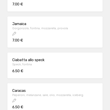
7.00 €
Jamaica
Gorgonzola, fontina, mozzarella, provola
7.00 €
Ciabatta allo speck
Speck, fontina
6.50 €
Caracas
Peperoni, melanzane, sale, olio, mozzarella, iceberg
6.50 €