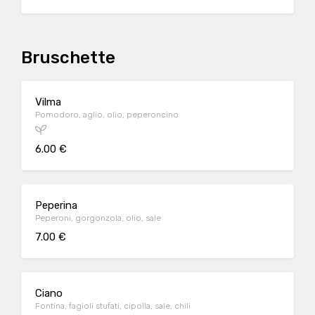
Bruschette
Vilma
Pomodoro, aglio, olio, peperoncino
6.00 €
Peperina
Peperoni, gorgonzola, olio, sale
7.00 €
Ciano
Fontina, fagioli stufati, cipolla, sale, chili