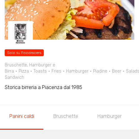
Solo su Foodracers
Bruschette, Hamburger e
Birra
Pizza
Toasts
Fries
Hamburger
Piadine
Beer
Salad
Sandwich
Storica birreria a Piacenza dal 1985
Panini caldi
Bruschette
Hamburger