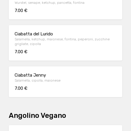
Wurstel, senape, ketchup, pancetta, fontina
7.00 €
Ciabatta del Lurido
Salamella, ketchup, maionese, fontina, peperoni, zucchine
grigliate, cipolla
7.00 €
Ciabatta Jenny
Salamella, cipolla, maionese
7.00 €
Angolino Vegano