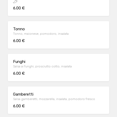
6.00 €
Tonno
Tonno, maionese, pomodoro, insalata
6.00 €
Funghi
Salsa ai funghi, prosciutto cotto, insalata
6.00 €
Gamberetti
Salsa gamberetti, mozzarella, insalata, pomodoro fresco
6.00 €