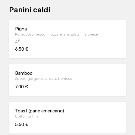
Panini caldi
Pigna
Pomodoro fresco, mozzarella, insalata. maionese
6.50 €
Bamboo
Speck, gorgonzola, salsa bernese
7.00 €
Toast (pane americano)
Cotto, fontina
5.50 €