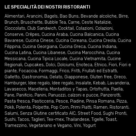
LE SPECIALITÀ DEI NOSTRI RISTORANTI
Alimentari
,
Arancini
,
Bagels
,
Bao Buns
,
Bevande alcoliche
,
Birre
,
Brunch
,
Bruschette
,
Bubble Tea
,
Carne
,
Ceste Natalizie
,
Cioccolato
,
Club Sandwich
,
Cocktail
,
Colazioni
,
Colazioni
,
Conserve
,
Crêpes
,
Cucina Araba
,
Cucina Balcanica
,
Cucina
Bavarese
,
Cucina Cinese
,
Cucina Coreana
,
Cucina Creola
,
Cucina
Filippina
,
Cucina Georgiana
,
Cucina Greca
,
Cucina Indiana
,
Cucina Latina
,
Cucina Libanese
,
Cucina Marocchina
,
Cucina
Messicana
,
Cucina Tipica Locale
,
Cucina Vietnamita
,
Cucine
Regionali
,
Cupcakes
,
Dolci
,
Dolciumi
,
Enoteca
,
Etnico
,
Fiori
,
Fiori e
piante
,
Focaccia
,
Formaggi
,
Frico
,
Fritti
,
Frullati ed Estratti
,
Galletto
,
Gastronomia
,
Gelato
,
Giapponese
,
Gluten free
,
Greco
,
Hamburger
,
Idee regalo
,
Idee regalo
,
Insalate
,
Kebab
,
Lavanderia
,
Lavasecco
,
Macelleria
,
Montaditos y Tapas
,
Ortofrutta
,
Paella
,
Pane
,
Panificio
,
Panini
,
Panuozzi, calzoni e pucce
,
Panzerotti
,
Pasta fresca
,
Pasticceria
,
Pesce
,
Piadine
,
Pinsa Romana
,
Pizza
,
Pokè
,
Polenta
,
Polpette
,
Pop Corn
,
Primi Piatti
,
Ramen
,
Ristoranti
,
Salumi
,
Senza Glutine certificato AIC
,
Street Food
,
Sughi Pronti
,
Sushi
,
Tacos
,
Taglieri
,
Tex-mex
,
Thailandese
,
Tigelle
,
Toast
,
Tramezzino
,
Vegetariano e Vegano
,
Vini
,
Yogurt