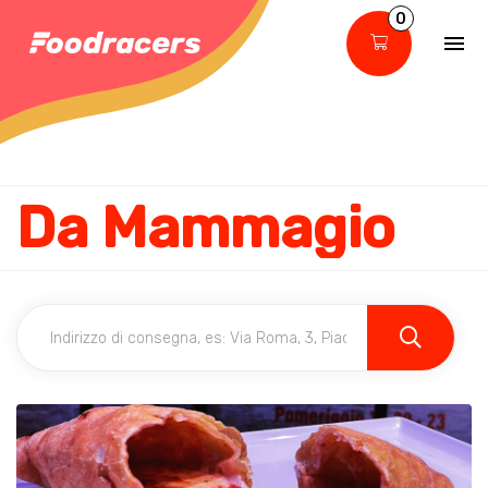
0
Da Mammagio