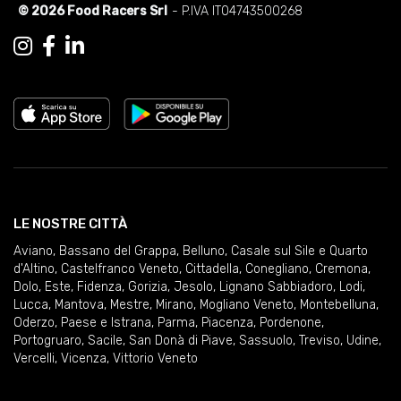
© 2026 Food Racers Srl
- P.IVA IT04743500268
LE NOSTRE CITTÀ
Aviano
,
Bassano del Grappa
,
Belluno
,
Casale sul Sile e Quarto
d'Altino
,
Castelfranco Veneto
,
Cittadella
,
Conegliano
,
Cremona
,
Dolo
,
Este
,
Fidenza
,
Gorizia
,
Jesolo
,
Lignano Sabbiadoro
,
Lodi
,
Lucca
,
Mantova
,
Mestre
,
Mirano
,
Mogliano Veneto
,
Montebelluna
,
Oderzo
,
Paese e Istrana
,
Parma
,
Piacenza
,
Pordenone
,
Portogruaro
,
Sacile
,
San Donà di Piave
,
Sassuolo
,
Treviso
,
Udine
,
Vercelli
,
Vicenza
,
Vittorio Veneto