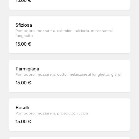
15.00 €
Sfiziosa
Pomodoro, mozzarella, salamino, salsiccia, melanzane al
funghetto
15.00 €
Parmigiana
Pomodoro, mozzarella, cotto, melanzane al funghetto, grana
15.00 €
Boselli
Pomodoro, mozzarella, prosciutto, rucola
15.00 €