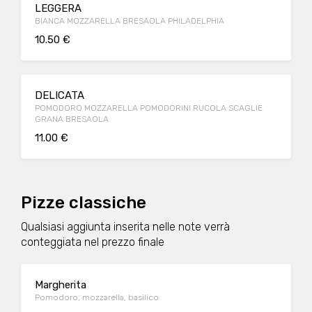
LEGGERA
BIANCA MOZZARELLA BRESAOLA PHILADELPHIA
10.50 €
DELICATA
POMODORO MOZZARELLA POMODORINI RUCOLA SCAGLIE
GRANA BRESAOLA
11.00 €
Pizze classiche
Qualsiasi aggiunta inserita nelle note verrà
conteggiata nel prezzo finale
Margherita
Pomodoro, mozzarella, basilico