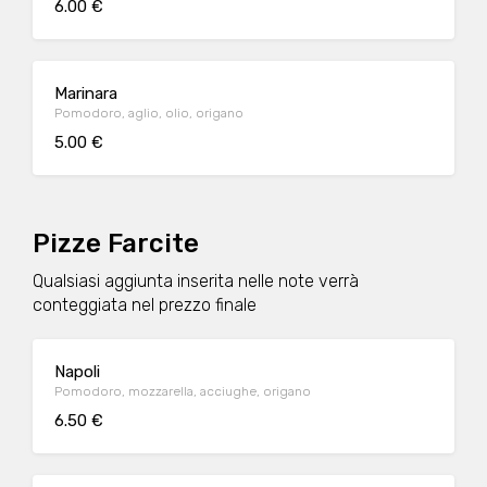
6.00 €
Marinara
Pomodoro, aglio, olio, origano
5.00 €
Pizze Farcite
Qualsiasi aggiunta inserita nelle note verrà
conteggiata nel prezzo finale
Napoli
Pomodoro, mozzarella, acciughe, origano
6.50 €