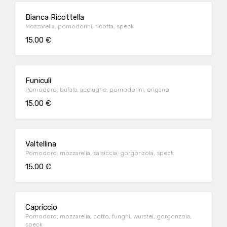
Bianca Ricottella
Mozzarella, pomodorini, ricotta, speck
15.00 €
Funiculì
Pomodoro, bufala, acciughe, pomodorini, origano
15.00 €
Valtellina
Pomodoro, mozzarella, salsiccia, gorgonzola, speck
15.00 €
Capriccio
Pomodoro, mozzarella, cotto, funghi, wurstel, gorgonzola,
speck