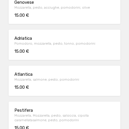
Genovese
Mozzarella, pesto, acciughe, pomodorini, olive
15.00 €
Adriatica
Pomodoro, mozzarella, pesto, tonno, pomodorini
15.00 €
Atlantica
Mozzarella, salmone, pesto, pomodorini
15.00 €
Pestifera
Mozzarella, Mozzarella, pesto, salsiccia, cipolla
caramellatasalmone, pesto, pomodorini
15.00 €