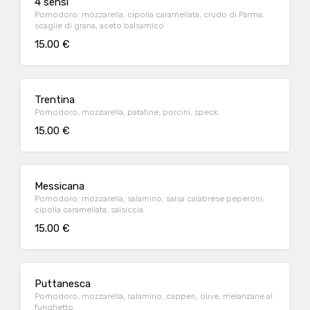
4 sensi
Pomodoro, mozzarella, cipolla caramellata, crudo di Parma,
scaglie di grana, aceto balsamico
15.00 €
Trentina
Pomodoro, mozzarella, patatine, porcini, speck
15.00 €
Messicana
Pomodoro, mozzarella, salamino, salsa calabrese peperoni,
cipolla caramellata, salsiccia
15.00 €
Puttanesca
Pomodoro, mozzarella, salamino, capperi, olive, melanzane al
funghetto