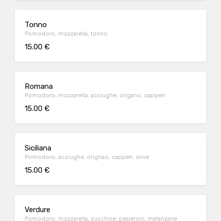
Tonno
Pomodoro, mozzarella, tonno
15.00 €
Romana
Pomodoro, mozzarella, acciughe, origano, capperi
15.00 €
Siciliana
Pomodoro, acciughe, orignao, capperi, olive
15.00 €
Verdure
Pomodoro, mozzarella, zucchine, peperoni, melanzane