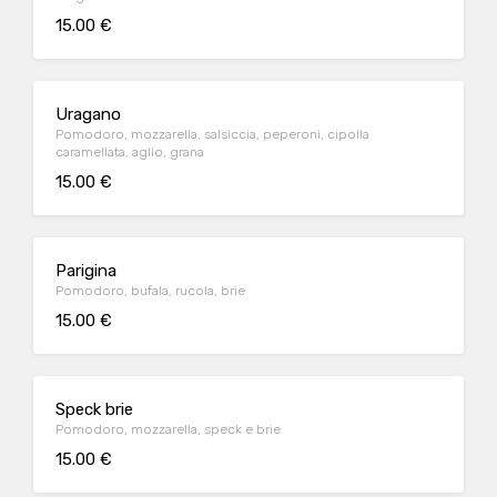
15.00 €
Uragano
Pomodoro, mozzarella, salsiccia, peperoni, cipolla
caramellata, aglio, grana
15.00 €
Parigina
Pomodoro, bufala, rucola, brie
15.00 €
Speck brie
Pomodoro, mozzarella, speck e brie
15.00 €