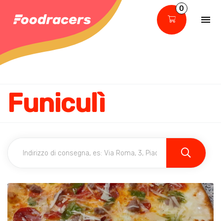
0
Funiculì