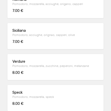
Pomodoro, mozzarella, acciughe, origano, capperi
7.00 €
Siciliana
Pomodoro, acciughe, orignao, capperi, olive
7.00 €
Verdure
Pomodoro, mozzarella, zucchine, peperoni, melanzane
8.00 €
Speck
Pomodoro, mozzarella, speck
8.00 €