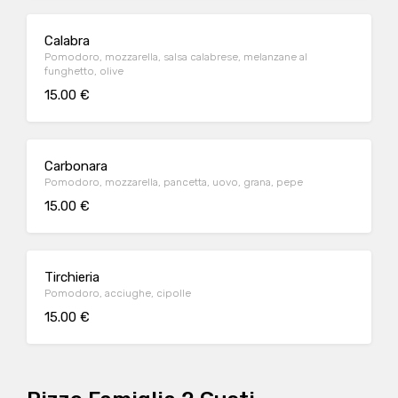
Calabra
Pomodoro, mozzarella, salsa calabrese, melanzane al
funghetto, olive
15.00 €
Carbonara
Pomodoro, mozzarella, pancetta, uovo, grana, pepe
15.00 €
Tirchieria
Pomodoro, acciughe, cipolle
15.00 €