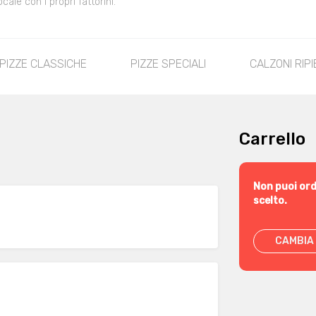
le con i propri fattorini.
PIZZE CLASSICHE
PIZZE SPECIALI
CALZONI RIPI
Carrello
Non puoi ord
scelto.
CAMBIA 