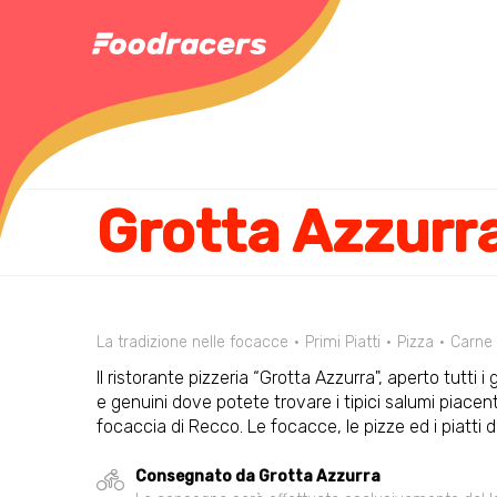
Grotta Azzurr
La tradizione nelle focacce
Primi Piatti
Pizza
Carne
Il ristorante pizzeria “Grotta Azzurra", aperto tutti i 
e genuini dove potete trovare i tipici salumi piacen
focaccia di Recco. Le focacce, le pizze ed i piatti 
Consegnato da Grotta Azzurra