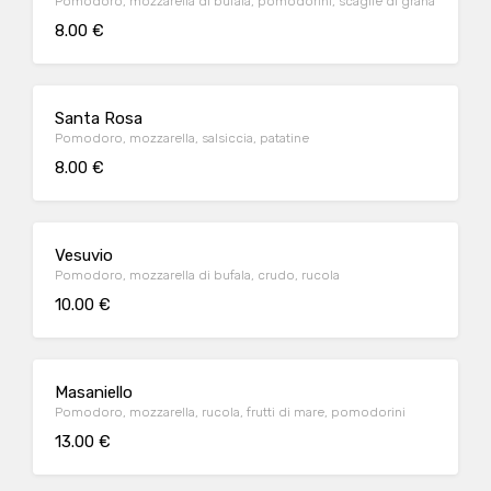
Pomodoro, mozzarella di bufala, pomodorini, scaglie di grana
8.00 €
Santa Rosa
Pomodoro, mozzarella, salsiccia, patatine
8.00 €
Vesuvio
Pomodoro, mozzarella di bufala, crudo, rucola
10.00 €
Masaniello
Pomodoro, mozzarella, rucola, frutti di mare, pomodorini
13.00 €