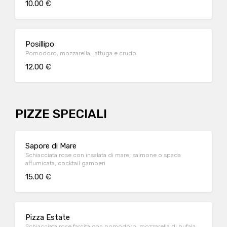
10.00 €
Posillipo
Pomodoro, mozzarella, lattuga e crudo
12.00 €
PIZZE SPECIALI
Sapore di Mare
Schiacciata rose con insalata di mare, salmone o spada
affumicata, cocktail gamberi
15.00 €
Pizza Estate
Schiacciata rose farcita con pomodoro, mozzarella di bufala,