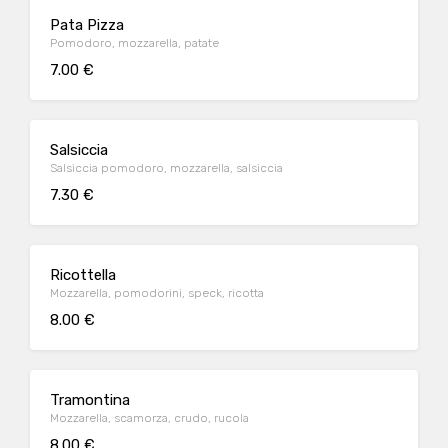
Pata Pizza
Pomodoro, mozzarella, patate
7.00 €
Salsiccia
Salsiccia pomodoro, mozzarella, salsiccia
7.30 €
Ricottella
Mozzarella, pomodorini, speck, ricotta
8.00 €
Tramontina
Mozzarella, scamorza, crudo, rucola
8.00 €