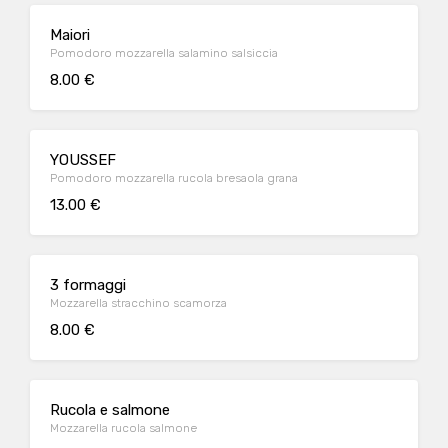
Maiori
Pomodoro mozzarella salamino salsiccia
8.00 €
YOUSSEF
Pomodoro mozzarella rucola bresaola grana
13.00 €
3 formaggi
Mozzarella stracchino scamorza
8.00 €
Rucola e salmone
Mozzarella rucola salmone