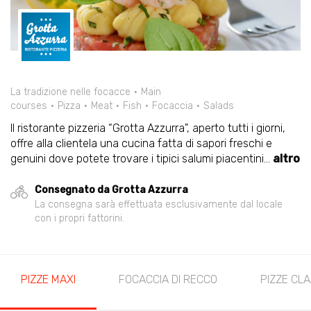
La tradizione nelle focacce
Main
courses
Pizza
Meat
Fish
Focaccia
Salads
Il ristorante pizzeria “Grotta Azzurra", aperto tutti i giorni,
offre alla clientela una cucina fatta di sapori freschi e
genuini dove potete trovare i tipici salumi piacentini
...
altro
Consegnato da Grotta Azzurra
La consegna sarà effettuata esclusivamente dal locale
con i propri fattorini.
PIZZE MAXI
FOCACCIA DI RECCO
PIZZE CL