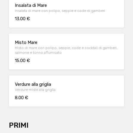
Insalata di Mare
Insalata di mare con polipo, seppie e code di gamberi
13.00 €
Misto Mare
Misto di mare con polipo, seppie, code e cocktail di gamberi,
salmone e tonno affumicato
15.00 €
Verdure alla griglia
Verdure miste alla griglia
8.00 €
PRIMI