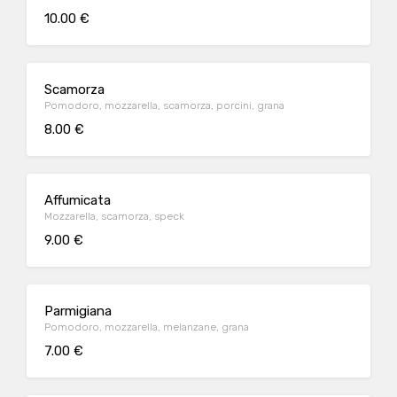
10.00 €
Scamorza
Pomodoro, mozzarella, scamorza, porcini, grana
8.00 €
Affumicata
Mozzarella, scamorza, speck
9.00 €
Parmigiana
Pomodoro, mozzarella, melanzane, grana
7.00 €