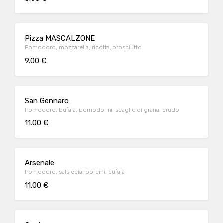
Pizza MASCALZONE
Pomodoro, mozzarella, ricotta, prosciutto
9.00 €
San Gennaro
Pomodoro, bufala, pomodorini, scaglie di grana, crudo
11.00 €
Arsenale
Pomodoro, salsiccia, porcini, bufala
11.00 €