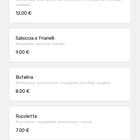
culatello
12.00 €
Salsiccia e Friarielli
Mozzarella, salsiccia, friarielli
9.00 €
Bufalina
Pomodoro, pomodorini, mozzarella di bufala, origano
8.00 €
Rucoletta
Pomodoro, mozzarella, pomodorini, rucola
7.00 €