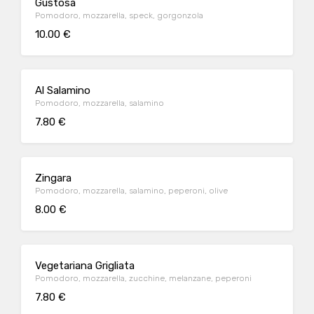
Gustosa
Pomodoro, mozzarella, speck, gorgonzola
10.00 €
Al Salamino
Pomodoro, mozzarella, salamino
7.80 €
Zingara
Pomodoro, mozzarella, salamino, peperoni, olive
8.00 €
Vegetariana Grigliata
Pomodoro, mozzarella, zucchine, melanzane, peperoni
7.80 €