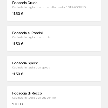
Focaccia Crudo
Cucinata in teglia con prosciutto crudo E STRACCHINO
11.50 €
Focaccia ai Porcini
Cucinata in teglia con porcini
11.50 €
Focaccia Speck
Cucinata in teglia con speck
11.50 €
Focaccia di Recco
Cucinata in teglia con stracchino
10.00 €