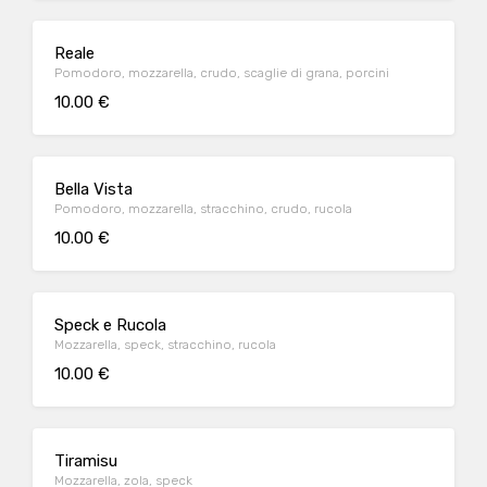
Reale
Pomodoro, mozzarella, crudo, scaglie di grana, porcini
10.00 €
Bella Vista
Pomodoro, mozzarella, stracchino, crudo, rucola
10.00 €
Speck e Rucola
Mozzarella, speck, stracchino, rucola
10.00 €
Tiramisu
Mozzarella, zola, speck