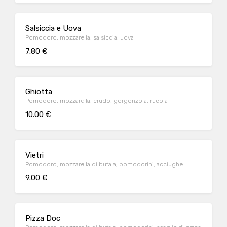
Salsiccia e Uova
Pomodoro, mozzarella, salsiccia, uova
7.80 €
Ghiotta
Pomodoro, mozzarella, crudo, gorgonzola, rucola
10.00 €
Vietri
Pomodoro, mozzarella di bufala, pomodorini, acciughe
9.00 €
Pizza Doc