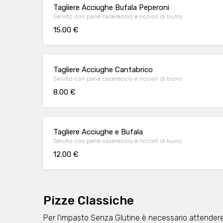
Tagliere Acciughe Bufala Peperoni
Servito con pane casereccio e riccioli di burro
15.00 €
Tagliere Acciughe Cantabrico
Servito con pane casereccio e riccioli di burro
8.00 €
Tagliere Acciughe e Bufala
Servito con pane casereccio e riccioli di burro
12.00 €
Pizze Classiche
Per l'impasto Senza Glutine è necessario attendere