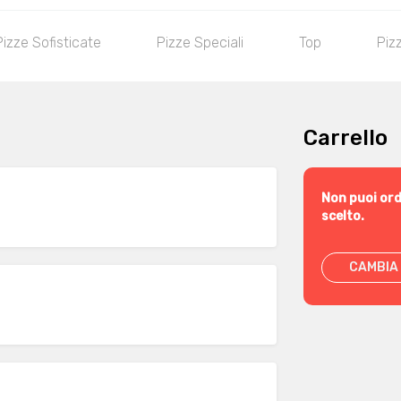
Pizze Sofisticate
Pizze Speciali
Top
Piz
Carrello
Non puoi ord
scelto.
CAMBIA 