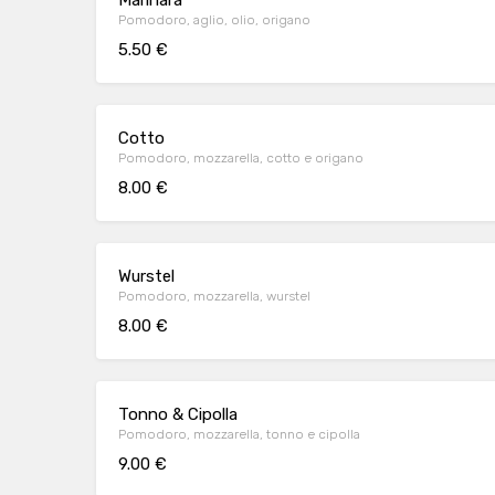
Marinara
Pomodoro, aglio, olio, origano
5.50 €
Cotto
Pomodoro, mozzarella, cotto e origano
8.00 €
Wurstel
Pomodoro, mozzarella, wurstel
8.00 €
Tonno & Cipolla
Pomodoro, mozzarella, tonno e cipolla
9.00 €