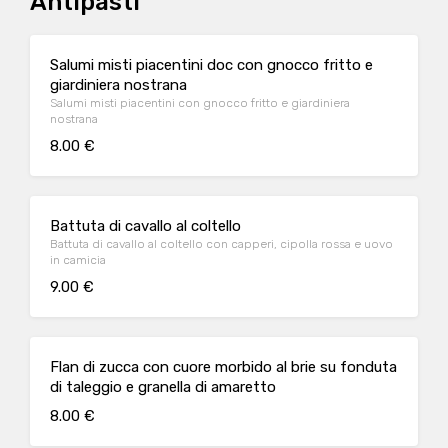
Antipasti
Salumi misti piacentini doc con gnocco fritto e
giardiniera nostrana
Salumi misti piacentini con gnocco fritto e giardiniera
nostrana
8.00 €
Battuta di cavallo al coltello
Battuta di cavallo al coltello con capperi, cipolla rossa e uovo
in camicia
9.00 €
Flan di zucca con cuore morbido al brie su fonduta
di taleggio e granella di amaretto
8.00 €