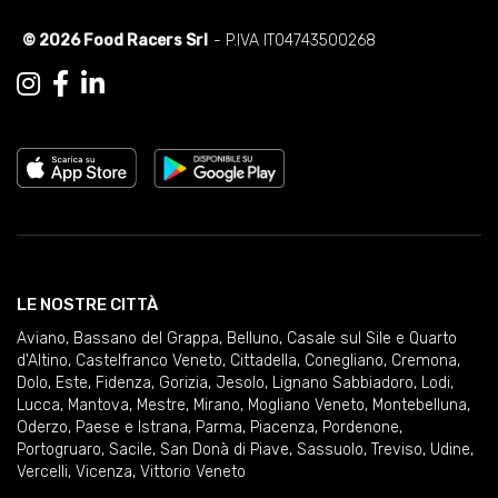
© 2026 Food Racers Srl
- P.IVA IT04743500268
LE NOSTRE CITTÀ
Aviano
,
Bassano del Grappa
,
Belluno
,
Casale sul Sile e Quarto
d'Altino
,
Castelfranco Veneto
,
Cittadella
,
Conegliano
,
Cremona
,
Dolo
,
Este
,
Fidenza
,
Gorizia
,
Jesolo
,
Lignano Sabbiadoro
,
Lodi
,
Lucca
,
Mantova
,
Mestre
,
Mirano
,
Mogliano Veneto
,
Montebelluna
,
Oderzo
,
Paese e Istrana
,
Parma
,
Piacenza
,
Pordenone
,
Portogruaro
,
Sacile
,
San Donà di Piave
,
Sassuolo
,
Treviso
,
Udine
,
Vercelli
,
Vicenza
,
Vittorio Veneto