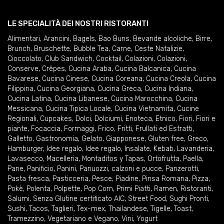
LE SPECIALITÀ DEI NOSTRI RISTORANTI
Alimentari
,
Arancini
,
Bagels
,
Bao Buns
,
Bevande alcoliche
,
Birre
,
Brunch
,
Bruschette
,
Bubble Tea
,
Carne
,
Ceste Natalizie
,
Cioccolato
,
Club Sandwich
,
Cocktail
,
Colazioni
,
Colazioni
,
Conserve
,
Crêpes
,
Cucina Araba
,
Cucina Balcanica
,
Cucina
Bavarese
,
Cucina Cinese
,
Cucina Coreana
,
Cucina Creola
,
Cucina
Filippina
,
Cucina Georgiana
,
Cucina Greca
,
Cucina Indiana
,
Cucina Latina
,
Cucina Libanese
,
Cucina Marocchina
,
Cucina
Messicana
,
Cucina Tipica Locale
,
Cucina Vietnamita
,
Cucine
Regionali
,
Cupcakes
,
Dolci
,
Dolciumi
,
Enoteca
,
Etnico
,
Fiori
,
Fiori e
piante
,
Focaccia
,
Formaggi
,
Frico
,
Fritti
,
Frullati ed Estratti
,
Galletto
,
Gastronomia
,
Gelato
,
Giapponese
,
Gluten free
,
Greco
,
Hamburger
,
Idee regalo
,
Idee regalo
,
Insalate
,
Kebab
,
Lavanderia
,
Lavasecco
,
Macelleria
,
Montaditos y Tapas
,
Ortofrutta
,
Paella
,
Pane
,
Panificio
,
Panini
,
Panuozzi, calzoni e pucce
,
Panzerotti
,
Pasta fresca
,
Pasticceria
,
Pesce
,
Piadine
,
Pinsa Romana
,
Pizza
,
Pokè
,
Polenta
,
Polpette
,
Pop Corn
,
Primi Piatti
,
Ramen
,
Ristoranti
,
Salumi
,
Senza Glutine certificato AIC
,
Street Food
,
Sughi Pronti
,
Sushi
,
Tacos
,
Taglieri
,
Tex-mex
,
Thailandese
,
Tigelle
,
Toast
,
Tramezzino
,
Vegetariano e Vegano
,
Vini
,
Yogurt