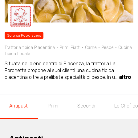
Solo su Foodracers
Trattoria tipica Piacentina
Primi Piatti
Carne
Pesce
Cucina
Tipica Locale
Situata nel pieno centro di Piacenza, la trattoria La
Forchetta propone ai suoi clienti una cucina tipica
piacentina oltre a prelibate specialità di pesce. In u
...
altro
Antipasti
Primi
Secondi
Lo Chef co