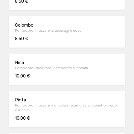
8.50 €
Colombo
Pomodoro, mozzarella, asparagi e uovo
8.50 €
Nina
Pomodoro, salsa rosa, gamberetti e insalata
10.00 €
Pinta
Pomodoro, mozzarella di bufala, scamorza, prosciutto crudo
e rucola
10.00 €