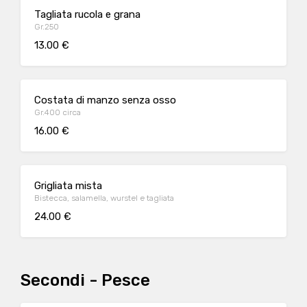
Tagliata rucola e grana
Gr.250
13.00 €
Costata di manzo senza osso
Gr.400 circa
16.00 €
Grigliata mista
Bistecca, salamella, wurstel e tagliata
24.00 €
Secondi - Pesce