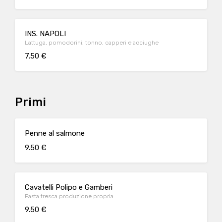
INS. NAPOLI
Lattuga, pomodorini, tonno, capperi e acciughe
7.50 €
Primi
Penne al salmone
9.50 €
Cavatelli Polipo e Gamberi
Pasta fresca produzione propria
9.50 €