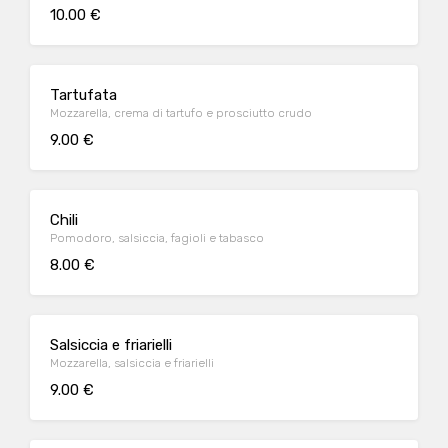
10.00 €
Tartufata
Mozzarella, crema di tartufo e prosciutto crudo
9.00 €
Chili
Pomodoro, salsiccia, fagioli e tabasco
8.00 €
Salsiccia e friarielli
Mozzarella, salsiccia e friarielli
9.00 €