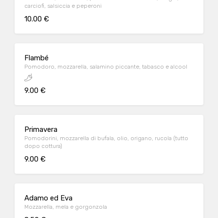
carciofi, salsiccia e peperoni
10.00 €
Flambé
Pomodoro, mozzarella, salamino piccante, tabasco e alcool
9.00 €
Primavera
Pomodorini, mozzarella di bufala, olio, origano, rucola (tutto
dopo cottura)
9.00 €
Adamo ed Eva
Mozzarella, mela e gorgonzola