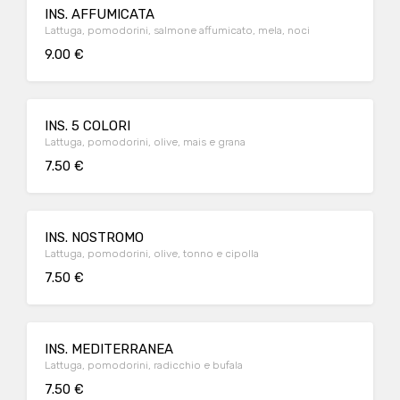
INS. AFFUMICATA
Lattuga, pomodorini, salmone affumicato, mela, noci
9.00 €
INS. 5 COLORI
Lattuga, pomodorini, olive, mais e grana
7.50 €
INS. NOSTROMO
Lattuga, pomodorini, olive, tonno e cipolla
7.50 €
INS. MEDITERRANEA
Lattuga, pomodorini, radicchio e bufala
7.50 €