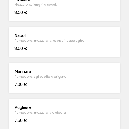
Mozzarella, funghi e speck
8.50 €
Napoli
Pomodoro, mozzarella, capperi e acciughe
8.00 €
Marinara
Pomodoro, aglio, olio e origano
7.00 €
Pugliese
Pomodoro, mozzarella e cipolla
7.50 €