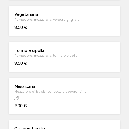
Vegetariana
Pomodoro, mozzarella, verdure grigliate
8.50 €
Tonno e cipolla
Pomodoro, mozzarella, tonno e cipolla
8.50 €
Messicana
Mozzarella di bufala, pancetta e peperoncino
9.00 €
Calzone farcito