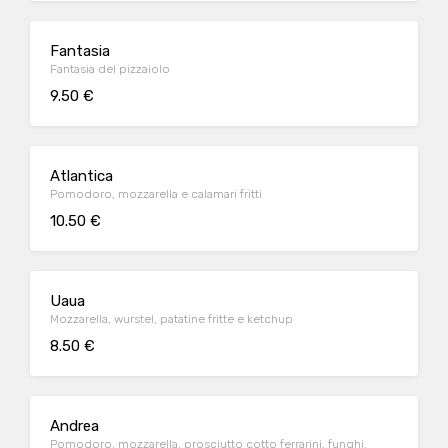
Fantasia
Fantasia del pizzaiolo
9.50 €
Atlantica
Pomodoro, mozzarella e calamari fritti
10.50 €
Uaua
Mozzarella, wurstel, patatine fritte e ketchup
8.50 €
Andrea
Pomodoro, mozzarella, prosciutto cotto ferrarini, funghi,