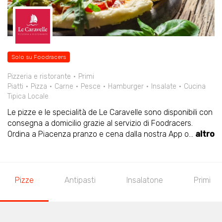
Solo su Foodracers
Pizzeria e ristorante
Primi
Piatti
Pizza
Carne
Pesce
Hamburger
Insalate
Cucina
Tipica Locale
Le pizze e le specialità de Le Caravelle sono disponibili con
consegna a domicilio grazie al servizio di Foodracers.
Ordina a Piacenza pranzo e cena dalla nostra App o
...
altro
Pizze
Antipasti
Insalatone
Primi