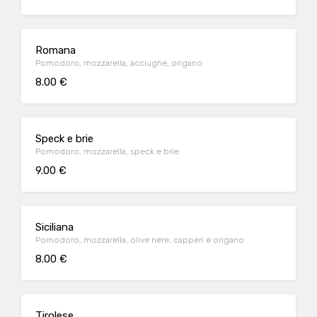
Romana
Pomodoro, mozzarella, acciughe, origano
8.00 €
Speck e brie
Pomodoro, mozzarella, speck e brie
9.00 €
Siciliana
Pomodoro, mozzarella, olive nere, capperi e origano
8.00 €
Tirolese