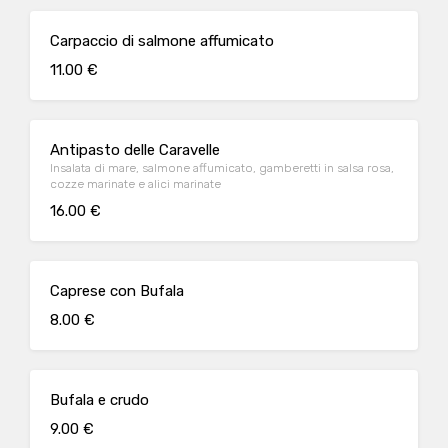
Carpaccio di salmone affumicato
11.00 €
Antipasto delle Caravelle
Insalata di mare, salmone affumicato, gamberetti in salsa rosa,
cozze marinate e alici marinate
16.00 €
Caprese con Bufala
8.00 €
Bufala e crudo
9.00 €