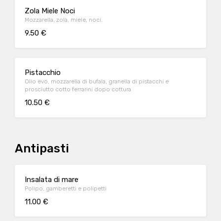
Zola Miele Noci
Mozzarella, zola, miele, noci.
9.50 €
Pistacchio
Olio evo, mozzarella di bufala, granella di pistacchi e
prosciutto cotto ferrarini dopo cottura
10.50 €
Antipasti
Insalata di mare
Polipo, gamberetti e polipetti
11.00 €