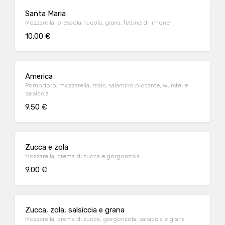
Santa Maria
Mozzarella, bresaola, rucola, grana, fettine di limone
10.00 €
America
Pomodoro, mozzarella, mais, salamino piccante, wurstel e
salsiccia
9.50 €
Zucca e zola
Mozzarella, crema di zucca e gorgonzola
9.00 €
Zucca, zola, salsiccia e grana
Mozzarella, crema di zucca, gorgonzola, salsiccia e grana