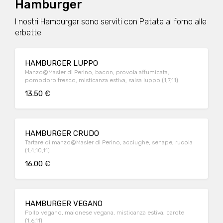
Hamburger
I nostri Hamburger sono serviti con Patate al forno alle
erbette
HAMBURGER LUPPO
Manzo@Masler di Perino, bacon, provola affumicata,
pomodoro fresco, misticanza estiva, salsa luppo (1,7,11)
13.50 €
HAMBURGER CRUDO
Tartare di manzo@Masler di Perino, acciughe, senape, rucola
(1,4,10,11)
16.00 €
HAMBURGER VEGANO
Pollo vegano, maionese vegana, misticanza estiva, carote
(1,6,11)