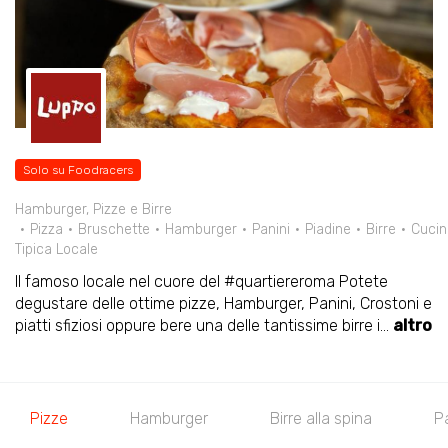
Solo su Foodracers
Hamburger, Pizze e Birre
Pizza
Bruschette
Hamburger
Panini
Piadine
Birre
Cucin
Tipica Locale
Il famoso locale nel cuore del #quartiereroma Potete
degustare delle ottime pizze, Hamburger, Panini, Crostoni e
piatti sfiziosi oppure bere una delle tantissime birre i
...
altro
Pizze
Hamburger
Birre alla spina
P