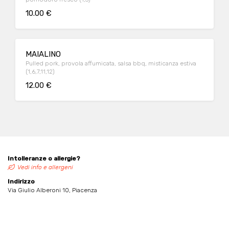
10.00 €
MAIALINO
Pulled pork, provola affumicata, salsa bbq, misticanza estiva
(1,6,7,11,12)
12.00 €
Intolleranze o allergie?
Vedi info e allergeni
Indirizzo
Via Giulio Alberoni 10, Piacenza