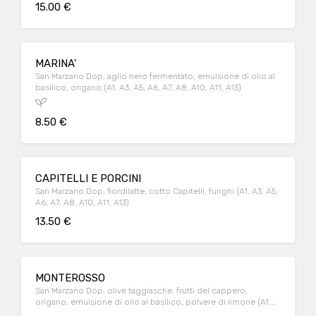
15.00 €
MARINA'
San Marzano Dop, aglio nero fermentato, emulsione di olio al
basilico, origano,(A1, A3, A5, A6, A7, A8, A10, A11, A13)
8.50 €
CAPITELLI E PORCINI
San Marzano Dop, fiordilatte, cotto Capitelli, funghi (A1, A3, A5,
A6, A7, A8, A10, A11, A13)
13.50 €
MONTEROSSO
San Marzano Dop, olive taggiasche, frutti del cappero,
origano, emulsione di olio al basilico, polvere di limone (A1,
A3, A5, A6, A7, A8, A10, A11, A13)