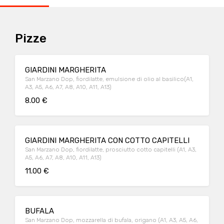
Pizze
GIARDINI MARGHERITA
San Marzano Dop, fiordilatte, emulsione di olio al basilico(A1,
A3, A5, A6, A7, A8, A10, A11, A13)
8.00 €
GIARDINI MARGHERITA CON COTTO CAPITELLI
San Marzano Dop, fiordilatte, prosciutto cotto capitelli (A1, A3,
A5, A6, A7, A8, A10, A11, A13)
11.00 €
BUFALA
San Marzano Dop, mozzarella di bufala, origano (A1, A3, A5, A6,