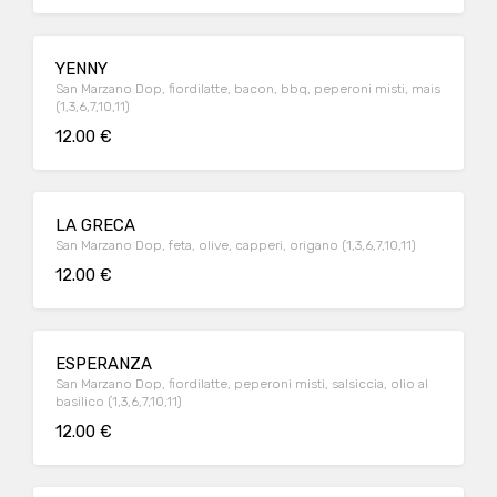
YENNY
San Marzano Dop, fiordilatte, bacon, bbq, peperoni misti, mais
(1,3,6,7,10,11)
12.00 €
LA GRECA
San Marzano Dop, feta, olive, capperi, origano (1,3,6,7,10,11)
12.00 €
ESPERANZA
San Marzano Dop, fiordilatte, peperoni misti, salsiccia, olio al
basilico (1,3,6,7,10,11)
12.00 €