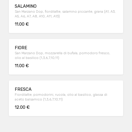
SALAMINO
San Marzano Dop, fiordilatte, salamino piccante, grana (A1, A3,
A5, A6, A7, A8, A10, A11, A13)
11.00 €
FIORE
San Marzano Dop, mozzarella di bufala, pomodoro fresco,
olio al basilico (1,3,6,7,10,11)
11.00 €
FRESCA
Fiordilatte, pomodorini, rucola, olio al basilico, glassa di
aceto balsamico (1,3,6,7,10,11)
12.00 €