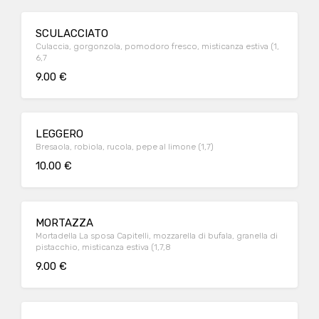
SCULACCIATO
Culaccia, gorgonzola, pomodoro fresco, misticanza estiva (1,
6,7
9.00 €
LEGGERO
Bresaola, robiola, rucola, pepe al limone (1,7)
10.00 €
MORTAZZA
Mortadella La sposa Capitelli, mozzarella di bufala, granella di
pistacchio, misticanza estiva (1,7,8
9.00 €