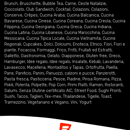
Brunch
,
Bruschette
,
Bubble Tea
,
Carne
,
Ceste Natalizie
,
Cioccolato
,
Club Sandwich
,
Cocktail
,
Colazioni
,
Colazioni
,
Conserve
,
Crêpes
,
Cucina Araba
,
Cucina Balcanica
,
Cucina
Bavarese
,
Cucina Cinese
,
Cucina Coreana
,
Cucina Creola
,
Cucina
Filippina
,
Cucina Georgiana
,
Cucina Greca
,
Cucina Indiana
,
Cucina Latina
,
Cucina Libanese
,
Cucina Marocchina
,
Cucina
Messicana
,
Cucina Tipica Locale
,
Cucina Vietnamita
,
Cucine
Regionali
,
Cupcakes
,
Dolci
,
Dolciumi
,
Enoteca
,
Etnico
,
Fiori
,
Fiori e
piante
,
Focaccia
,
Formaggi
,
Frico
,
Fritti
,
Frullati ed Estratti
,
Galletto
,
Gastronomia
,
Gelato
,
Giapponese
,
Gluten free
,
Greco
,
Hamburger
,
Idee regalo
,
Idee regalo
,
Insalate
,
Kebab
,
Lavanderia
,
Lavasecco
,
Macelleria
,
Montaditos y Tapas
,
Ortofrutta
,
Paella
,
Pane
,
Panificio
,
Panini
,
Panuozzi, calzoni e pucce
,
Panzerotti
,
Pasta fresca
,
Pasticceria
,
Pesce
,
Piadine
,
Pinsa Romana
,
Pizza
,
Pokè
,
Polenta
,
Polpette
,
Pop Corn
,
Primi Piatti
,
Ramen
,
Ristoranti
,
Salumi
,
Senza Glutine certificato AIC
,
Street Food
,
Sughi Pronti
,
Sushi
,
Tacos
,
Taglieri
,
Tex-mex
,
Thailandese
,
Tigelle
,
Toast
,
Tramezzino
,
Vegetariano e Vegano
,
Vini
,
Yogurt