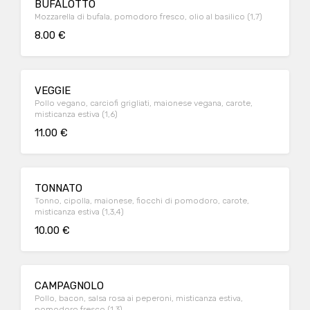
BUFALOTTO
Mozzarella di bufala, pomodoro fresco, olio al basilico (1,7)
8.00 €
VEGGIE
Pollo vegano, carciofi grigliati, maionese vegana, carote,
misticanza estiva (1,6)
11.00 €
TONNATO
Tonno, cipolla, maionese, fiocchi di pomodoro, carote,
misticanza estiva (1,3,4)
10.00 €
CAMPAGNOLO
Pollo, bacon, salsa rosa ai peperoni, misticanza estiva,
pomodoro fresco (1,3)