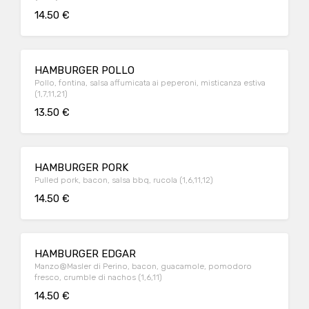
14.50 €
HAMBURGER POLLO
Pollo, fontina, salsa affumicata ai peperoni, misticanza estiva
(1,7,11,21)
13.50 €
HAMBURGER PORK
Pulled pork, bacon, salsa bbq, rucola (1,6,11,12)
14.50 €
HAMBURGER EDGAR
Manzo@Masler di Perino, bacon, guacamole, pomodoro
fresco, crumble di nachos (1,6,11)
14.50 €