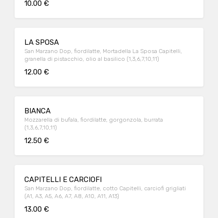
10.00 €
LA SPOSA
San Marzano Dop, fiordilatte, Mortadella La Sposa Capitelli,
granella di pistacchio, olio al basilico (1,3,6,7,10,11)
12.00 €
BIANCA
Mozzarella di bufala, fiordilatte, gorgonzola, burrata
(1,3,6,7,10,11)
12.50 €
CAPITELLI E CARCIOFI
San Marzano Dop, fiordilatte, cotto Capitelli, carciofi grigliati
(A1, A3, A5, A6, A7, A8, A10, A11, A13)
13.00 €