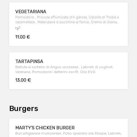
VEGETARIANA
Pomodoro , Provola affumicata d’A gerola, Cipolle di Trope a
caramellate , Melanzane e zucchine al forno, Crema di Grana
Padano, Origano, Olio EVO
11.00 €
TARTAPINSA
Battuta al coltello di Angus scozzese , Labneh di yoghurt,
Valeriana, Pomodorini datterini confit, Olio EVO
13.00 €
Burgers
MARTY’S CHICKEN BURGER
Bun artigianale multicereali, Pollo speziato alla Etiope, Labneh,