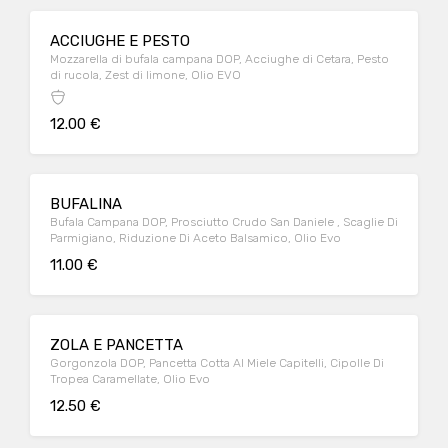
ACCIUGHE E PESTO
Mozzarella di bufala campana DOP, Acciughe di Cetara, Pesto
di rucola, Zest di limone, Olio EVO
12.00 €
BUFALINA
Bufala Campana DOP, Prosciutto Crudo San Daniele , Scaglie Di
Parmigiano, Riduzione Di Aceto Balsamico, Olio Evo
11.00 €
ZOLA E PANCETTA
Gorgonzola DOP, Pancetta Cotta Al Miele Capitelli, Cipolle Di
Tropea Caramellate, Olio Evo
12.50 €