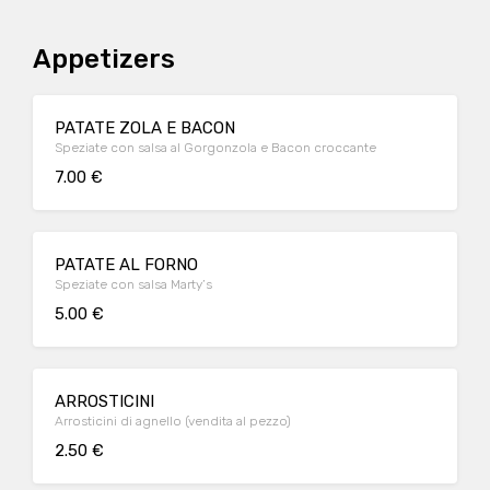
Appetizers
PATATE ZOLA E BACON
Speziate con salsa al Gorgonzola e Bacon croccante
7.00 €
PATATE AL FORNO
Speziate con salsa Marty’s
5.00 €
ARROSTICINI
Arrosticini di agnello (vendita al pezzo)
2.50 €