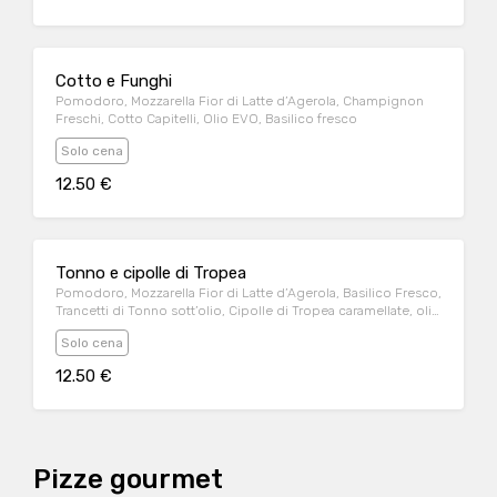
Cotto e Funghi
Pomodoro, Mozzarella Fior di Latte d’Agerola, Champignon
Freschi, Cotto Capitelli, Olio EVO, Basilico fresco
Solo cena
12.50 €
Tonno e cipolle di Tropea
Pomodoro, Mozzarella Fior di Latte d’Agerola, Basilico Fresco,
Trancetti di Tonno sott’olio, Cipolle di Tropea caramellate, olio
EVO
Solo cena
12.50 €
Pizze gourmet