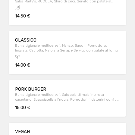
Salsa Marty’s, RUCOLA, Shiro di ceci. Servito con patate al
forno
14.50 €
CLASSICO
Bun artigianale multicereali, Manzo, Bacon, Pomodoro,
Insalata, Caciotta, Maio alla Senape Servito con patate al forno
14.00 €
PORK BURGER
Bun artigianale multicereali, Salsiccia di maialino rosa
casertano, Stracciatella all’nduja, Pomodorini datterini confit,
Olive taggiasche, Olio al basilico
15.00 €
VEGAN