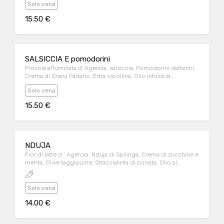
Solo cena
15.50 €
SALSICCIA E pomodorini
Provola affumicata d ’Agerola, salsiccia, Pomodorini datterini,
Crema di Grana Padano, Erba cipollina, Olio infuso al
rosmarino
Solo cena
15.50 €
NDUJA
Fior di latte d ’ Agerola, Nduja di Spilinga, Crema di zucchine e
menta, Olive taggiasche, Stracciatella di burrata, Olio al
lemongrass
Solo cena
14.00 €