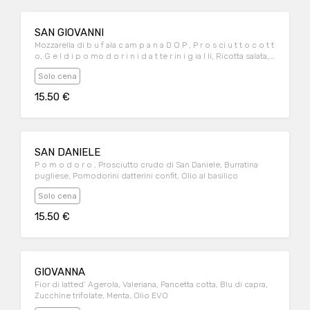
SAN GIOVANNI
Mozzarella di b u f ala c am p a n a D O P , P r o s ci u t t o c o t t
o, G e l d i p o mo d o r i n i d a t te r in i g ia l li, Ricotta salata,
Zest di li mone, Olio EVO
Solo cena
15.50 €
SAN DANIELE
P o m o d o r o , Prosciutto crudo di San Daniele, Burratina
pugliese, Pomodorini datterini confit, Olio al basilico
Solo cena
15.50 €
GIOVANNA
Fior di latted’ Agerola, Valeriana, Pancetta cotta, Blu di capra,
Zucchine trifolate, Menta, Olio EVO