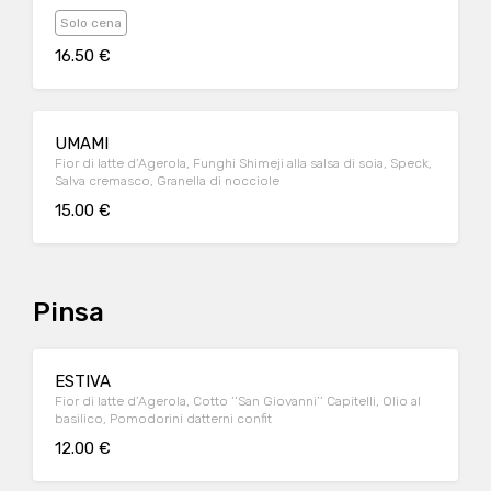
Solo cena
16.50 €
UMAMI
Fior di latte d’Agerola, Funghi Shimeji alla salsa di soia, Speck,
Salva cremasco, Granella di nocciole
15.00 €
Pinsa
ESTIVA
Fior di latte d’Agerola, Cotto ‘’San Giovanni’’ Capitelli, Olio al
basilico, Pomodorini datterni confit
12.00 €