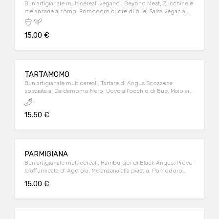
Bun artigianale multicereali vegano , Beyond Meat, Zucchine e
melanzane al forno, Pomodoro cuore di bue, Salsa vegan al
basilico Servito con patate al forno
15.00 €
TARTAMOMO
Bun artigianale multicereali, Tartare di Angus Scozzese
speziata al Cardamomo Nero, Uovo all’occhio di Bue, Maio ai
capperi, Briciole di Bacon, Bergamino di capra. Servito con
patate al forno
15.50 €
PARMIGIANA
Bun artigianale multicereali, Hamburger di Black Angus, Provo
la affumicata d’ Agerola, Melanzana alla piastra, Pomodoro
cuore di bue, Crema di Grana Padano, maionese al basilico
15.00 €