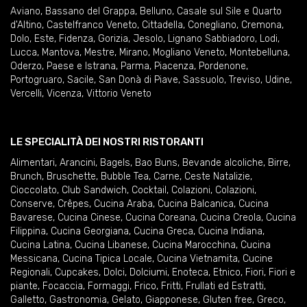
Aviano
,
Bassano del Grappa
,
Belluno
,
Casale sul Sile e Quarto
d'Altino
,
Castelfranco Veneto
,
Cittadella
,
Conegliano
,
Cremona
,
Dolo
,
Este
,
Fidenza
,
Gorizia
,
Jesolo
,
Lignano Sabbiadoro
,
Lodi
,
Lucca
,
Mantova
,
Mestre
,
Mirano
,
Mogliano Veneto
,
Montebelluna
,
Oderzo
,
Paese e Istrana
,
Parma
,
Piacenza
,
Pordenone
,
Portogruaro
,
Sacile
,
San Donà di Piave
,
Sassuolo
,
Treviso
,
Udine
,
Vercelli
,
Vicenza
,
Vittorio Veneto
LE SPECIALITÀ DEI NOSTRI RISTORANTI
Alimentari
,
Arancini
,
Bagels
,
Bao Buns
,
Bevande alcoliche
,
Birre
,
Brunch
,
Bruschette
,
Bubble Tea
,
Carne
,
Ceste Natalizie
,
Cioccolato
,
Club Sandwich
,
Cocktail
,
Colazioni
,
Colazioni
,
Conserve
,
Crêpes
,
Cucina Araba
,
Cucina Balcanica
,
Cucina
Bavarese
,
Cucina Cinese
,
Cucina Coreana
,
Cucina Creola
,
Cucina
Filippina
,
Cucina Georgiana
,
Cucina Greca
,
Cucina Indiana
,
Cucina Latina
,
Cucina Libanese
,
Cucina Marocchina
,
Cucina
Messicana
,
Cucina Tipica Locale
,
Cucina Vietnamita
,
Cucine
Regionali
,
Cupcakes
,
Dolci
,
Dolciumi
,
Enoteca
,
Etnico
,
Fiori
,
Fiori e
piante
,
Focaccia
,
Formaggi
,
Frico
,
Fritti
,
Frullati ed Estratti
,
Galletto
,
Gastronomia
,
Gelato
,
Giapponese
,
Gluten free
,
Greco
,