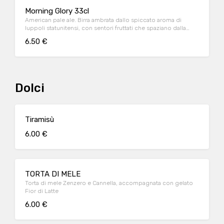
Morning Glory 33cl
American pale ale. Birra ambrata dallo spiccato aroma di
luppoli statunitensi, con sentori fruttati che spaziano dalla
pesca al mango.
6.50 €
Dolci
Tiramisù
6.00 €
TORTA DI MELE
Torta di mele Zenzero e Cannella, accompagnata con gelato
Fior di Latte
6.00 €