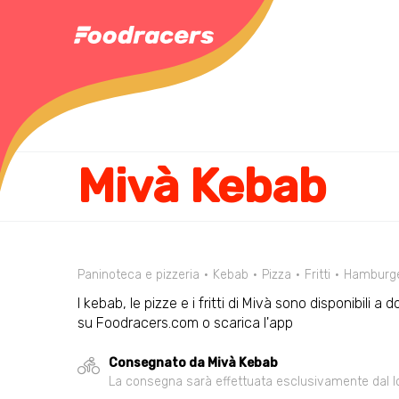
Mivà Kebab
Paninoteca e pizzeria
Kebab
Pizza
Fritti
Hamburg
I kebab, le pizze e i fritti di Mivà sono disponibili a
su Foodracers.com o scarica l'app
Consegnato da Mivà Kebab
La consegna sarà effettuata esclusivamente dal loca