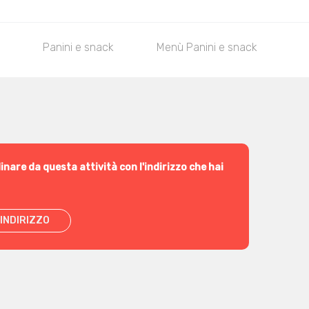
Panini e snack
Menù Panini e snack
D
inare da questa attività con l'indirizzo che hai
INDIRIZZO