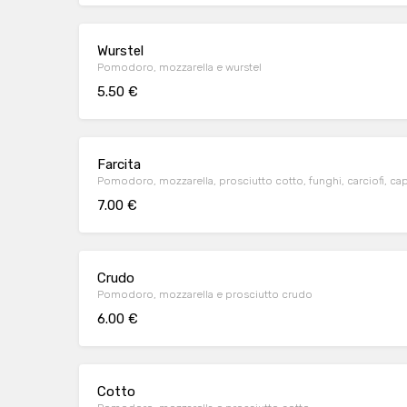
Wurstel
Pomodoro, mozzarella e wurstel
5.50 €
Farcita
Pomodoro, mozzarella, prosciutto cotto, funghi, carciofi, cap
7.00 €
Crudo
Pomodoro, mozzarella e prosciutto crudo
6.00 €
Cotto