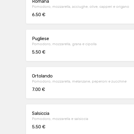
Romana
Pomodoro, mozzarella, acciughe, olive, capperi e origano
6.50 €
Pugliese
Pomodoro, mozzarella, grana e cipolla
5.50 €
Ortolando
Pomodoro, mozzarella, melanzane, peperoni e zucchine
7.00 €
Salsiccia
Pomodoro, mozzarella e salsiccia
5.50 €