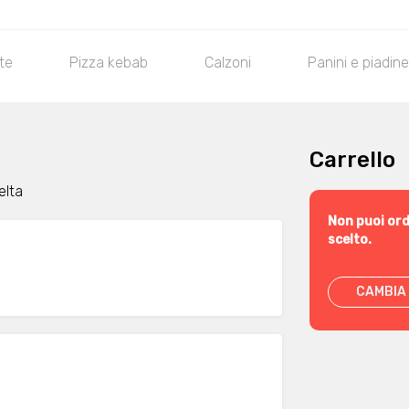
tte
Pizza kebab
Calzoni
Panini e piadine
Carrello
elta
Non puoi ord
scelto.
CAMBIA 