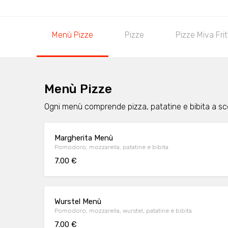
Menù Pizze
Pizze
Pizze Miva Fri
Menù Pizze
Ogni menù comprende pizza, patatine e bibita a sc
Margherita Menù
Pomodoro, mozzarella, patatine e bibita
7.00 €
Wurstel Menù
Pomodoro, mozzarella, wurstel, patatine e bibita
7.00 €