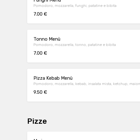
Funghi Menù
Pomodoro, mozzarella, funghi, patatine e bibita
7.00 €
Tonno Menù
Pomodoro, mozzarella, tonno, patatine e bibita
7.00 €
Pizza Kebab Menù
Pomodoro, mozzarella, kebab, insalata mista, ketchup, maione
9.50 €
Pizze