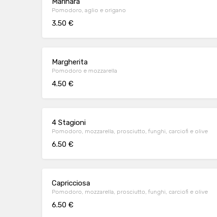
Marinara
Pomodoro, aglio e origano
3.50 €
Margherita
Pomodoro e mozzarella
4.50 €
4 Stagioni
Pomodoro, mozzarella, prosciutto, funghi, carciofi e olive
6.50 €
Capricciosa
Pomodoro, mozzarella, prosciutto, funghi, carciofi e olive
6.50 €