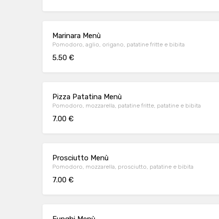
Marinara Menù
Pomodoro, aglio, origano, patatine fritte e bibita
5.50 €
Pizza Patatina Menù
Pomodoro, mozzarella, patatine fritte, patatine e bibita
7.00 €
Prosciutto Menù
Pomodoro, mozzarella, prosciutto, patatine e bibita
7.00 €