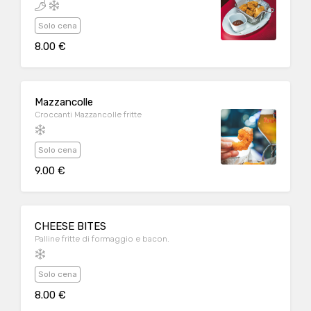
Solo cena
8.00 €
Mazzancolle
Croccanti Mazzancolle fritte
Solo cena
9.00 €
CHEESE BITES
Palline fritte di formaggio e bacon.
Solo cena
8.00 €