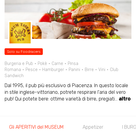
Solo su Foodracers
Burgeria e Pub
Pokè
Carne
Pinsa
Romana
Pesce
Hamburger
Panini
Birre
Vini
Club
Sandwich
Dal 1995, il pub più esclusivo di Piacenza. In questo locale
in stile inglese-vittoriano, potrete respirare l'aria del vero
pub! Qui potete bere: ottime varietà di birre, pregiati
...
altro
Gli APERITIVI del MUSEUM
Appetizer
I BUR