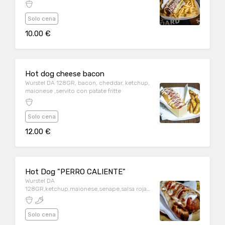
Solo cena
10.00 €
Hot dog cheese bacon
Wurstel DA 128GR, bacon, cheddar, ketchup,
maionese ,servito con patate fritte
Solo cena
12.00 €
Hot Dog "PERRO CALIENTE"
Wurstel DA
128GR,ketchup,maionese,senape,salsa roja
habanero,cipolla croccante,chips,servito
con patate fritte
Solo cena