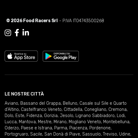
© 2026 Food Racers Srl
- P.IVA IT04743500268
LE NOSTRE CITTÀ
Aviano
,
Bassano del Grappa
,
Belluno
,
Casale sul Sile e Quarto
d'Altino
,
Castelfranco Veneto
,
Cittadella
,
Conegliano
,
Cremona
,
Dolo
,
Este
,
Fidenza
,
Gorizia
,
Jesolo
,
Lignano Sabbiadoro
,
Lodi
,
Lucca
,
Mantova
,
Mestre
,
Mirano
,
Mogliano Veneto
,
Montebelluna
,
Oderzo
,
Paese e Istrana
,
Parma
,
Piacenza
,
Pordenone
,
Portogruaro
,
Sacile
,
San Donà di Piave
,
Sassuolo
,
Treviso
,
Udine
,