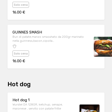
Solo cena
16.00 €
GUINNES SMASH
Bun di patate,manzo smasshato da 200gr marinato
nella guinness,bacon,cipolla
croccante,fontina,cheddar,insalata,pomodoro,ketchup,
servito con patatine fritte.
Solo cena
16.00 €
Hot dog
Hot dog 1
Wurstel DA 128GR, ketchup, senape,
maionese , servito con patate fritte