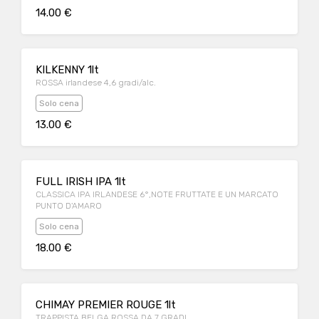
14.00 €
KILKENNY 1lt
ROSSA irlandese 4,6 gradi/alc.
Solo cena
13.00 €
FULL IRISH IPA 1lt
CLASSICA IPA IRLANDESE 6°,NOTE FRUTTATE E UN MARCATO
PUNTO D'AMARO
Solo cena
18.00 €
CHIMAY PREMIER ROUGE 1lt
TRAPPISTA BELGA ROSSA DA 7 GRADI