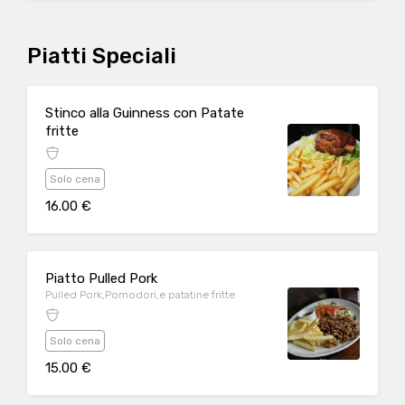
Piatti Speciali
Stinco alla Guinness con Patate
fritte
Solo cena
16.00 €
Piatto Pulled Pork
Pulled Pork,Pomodori,e patatine fritte
Solo cena
15.00 €