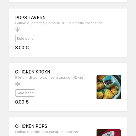
POPS TAVERN
Palline di patate,Maio,salsa BBQ e cipolla croccante
Solo cena
8.00 €
CHICKEN KROKN
Filettini di pollo con panatura cornflakes
Solo cena
8.00 €
CHICKEN POPS
Palline di pollo con panatura piccante