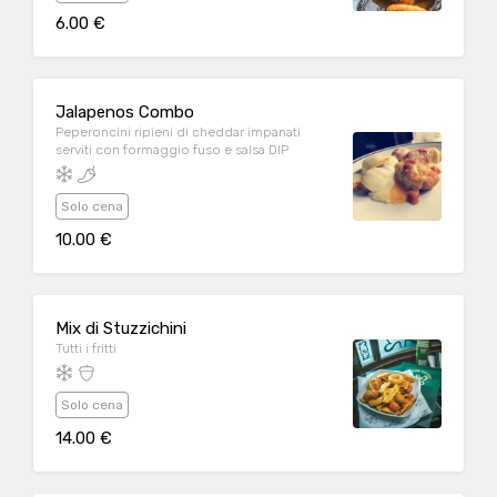
6.00 €
Jalapenos Combo
Peperoncini ripieni di cheddar impanati
serviti con formaggio fuso e salsa DIP
Solo cena
10.00 €
Mix di Stuzzichini
Tutti i fritti
Solo cena
14.00 €