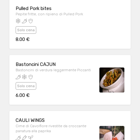
Pulled Pork bites
Pepite fritte, con ripieno di Pulled Pork
Solo cena
8.00 €
Bastoncini CAJUN
Bastoncini di verdura leggermente Piccanti
Solo cena
6.00 €
CAULI WINGS
Cime di Cavolfiore rivestite da croccante
panatura alla paprika