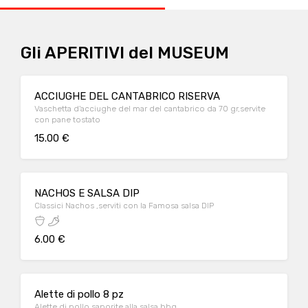
Gli APERITIVI del MUSEUM
ACCIUGHE DEL CANTABRICO RISERVA
Vaschetta d'acciughe del mar del cantabrico da 70 gr,servite
con pane tostato
15.00 €
NACHOS E SALSA DIP
Classici Nachos ,serviti con la Famosa salsa DIP
6.00 €
Alette di pollo 8 pz
Alette di pollo saporite alla salsa bbq