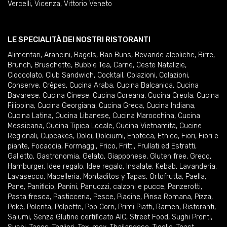
Vercelli
,
Vicenza
,
Vittorio Veneto
LE SPECIALITÀ DEI NOSTRI RISTORANTI
Alimentari
,
Arancini
,
Bagels
,
Bao Buns
,
Bevande alcoliche
,
Birre
,
Brunch
,
Bruschette
,
Bubble Tea
,
Carne
,
Ceste Natalizie
,
Cioccolato
,
Club Sandwich
,
Cocktail
,
Colazioni
,
Colazioni
,
Conserve
,
Crêpes
,
Cucina Araba
,
Cucina Balcanica
,
Cucina
Bavarese
,
Cucina Cinese
,
Cucina Coreana
,
Cucina Creola
,
Cucina
Filippina
,
Cucina Georgiana
,
Cucina Greca
,
Cucina Indiana
,
Cucina Latina
,
Cucina Libanese
,
Cucina Marocchina
,
Cucina
Messicana
,
Cucina Tipica Locale
,
Cucina Vietnamita
,
Cucine
Regionali
,
Cupcakes
,
Dolci
,
Dolciumi
,
Enoteca
,
Etnico
,
Fiori
,
Fiori e
piante
,
Focaccia
,
Formaggi
,
Frico
,
Fritti
,
Frullati ed Estratti
,
Galletto
,
Gastronomia
,
Gelato
,
Giapponese
,
Gluten free
,
Greco
,
Hamburger
,
Idee regalo
,
Idee regalo
,
Insalate
,
Kebab
,
Lavanderia
,
Lavasecco
,
Macelleria
,
Montaditos y Tapas
,
Ortofrutta
,
Paella
,
Pane
,
Panificio
,
Panini
,
Panuozzi, calzoni e pucce
,
Panzerotti
,
Pasta fresca
,
Pasticceria
,
Pesce
,
Piadine
,
Pinsa Romana
,
Pizza
,
Pokè
,
Polenta
,
Polpette
,
Pop Corn
,
Primi Piatti
,
Ramen
,
Ristoranti
,
Salumi
,
Senza Glutine certificato AIC
,
Street Food
,
Sughi Pronti
,