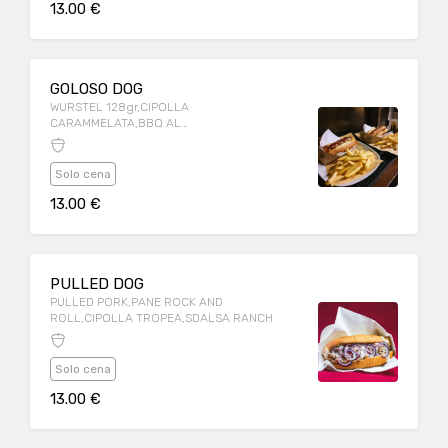
13.00 €
GOLOSO DOG
WURSTEL 128gr,CIPOLLA
CARAMMELATA,BBQ AL
WHISKY,FONTINA,CHEDDAR,servito con
patate fritte
Solo cena
13.00 €
PULLED DOG
PULLED PORK,PANE ROCK AND
ROLL,CIPOLLA TROPEA,SDALSA RANCH
Solo cena
13.00 €