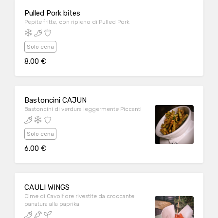
Pulled Pork bites
Pepite fritte, con ripieno di Pulled Pork
Solo cena
8.00 €
Bastoncini CAJUN
Bastoncini di verdura leggermente Piccanti
Solo cena
6.00 €
CAULI WINGS
Cime di Cavolfiore rivestite da croccante
panatura alla paprika