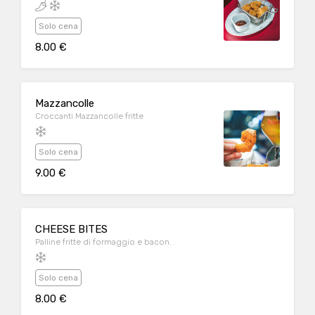
Solo cena
8.00 €
Mazzancolle
Croccanti Mazzancolle fritte
Solo cena
9.00 €
CHEESE BITES
Palline fritte di formaggio e bacon.
Solo cena
8.00 €