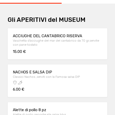
Gli APERITIVI del MUSEUM
ACCIUGHE DEL CANTABRICO RISERVA
Vaschetta d'acciughe del mar del cantabrico da 70 gr,servite
con pane tostato
15.00 €
NACHOS E SALSA DIP
Classici Nachos ,serviti con la Famosa salsa DIP
6.00 €
Alette di pollo 8 pz
Alette di pollo saporite alla salsa bbq