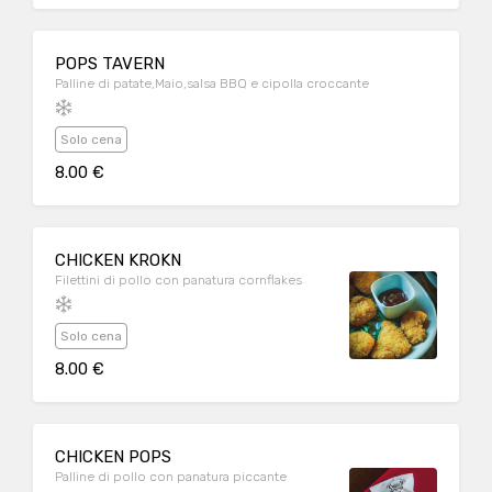
POPS TAVERN
Palline di patate,Maio,salsa BBQ e cipolla croccante
Solo cena
8.00 €
CHICKEN KROKN
Filettini di pollo con panatura cornflakes
Solo cena
8.00 €
CHICKEN POPS
Palline di pollo con panatura piccante