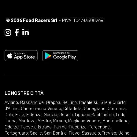
© 2026 Food Racers Srl
- P.IVA IT04743500268
LE NOSTRE CITTÀ
Aviano
,
Bassano del Grappa
,
Belluno
,
Casale sul Sile e Quarto
d'Altino
,
Castelfranco Veneto
,
Cittadella
,
Conegliano
,
Cremona
,
Dolo
,
Este
,
Fidenza
,
Gorizia
,
Jesolo
,
Lignano Sabbiadoro
,
Lodi
,
Lucca
,
Mantova
,
Mestre
,
Mirano
,
Mogliano Veneto
,
Montebelluna
,
Oderzo
,
Paese e Istrana
,
Parma
,
Piacenza
,
Pordenone
,
Portogruaro
,
Sacile
,
San Donà di Piave
,
Sassuolo
,
Treviso
,
Udine
,