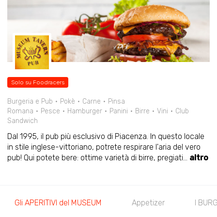
Solo su Foodracers
Burgeria e Pub
Pokè
Carne
Pinsa
Romana
Pesce
Hamburger
Panini
Birre
Vini
Club
Sandwich
Dal 1995, il pub più esclusivo di Piacenza. In questo locale
in stile inglese-vittoriano, potrete respirare l'aria del vero
pub! Qui potete bere: ottime varietà di birre, pregiati
...
altro
Gli APERITIVI del MUSEUM
Appetizer
I BUR