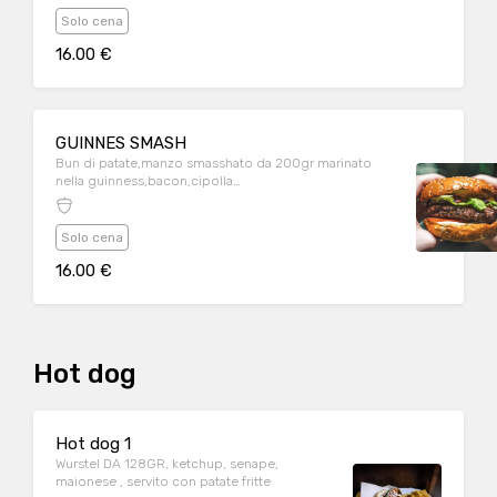
Solo cena
16.00 €
GUINNES SMASH
Bun di patate,manzo smasshato da 200gr marinato
nella guinness,bacon,cipolla
croccante,fontina,cheddar,insalata,pomodoro,ketchup,
servito con patatine fritte.
Solo cena
16.00 €
Hot dog
Hot dog 1
Wurstel DA 128GR, ketchup, senape,
maionese , servito con patate fritte