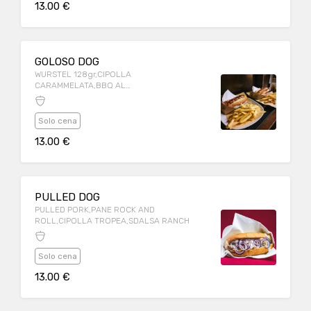
13.00 €
GOLOSO DOG
WURSTEL 128gr,CIPOLLA
CARAMMELATA,BBQ AL
WHISKY,FONTINA,CHEDDAR,servito con
patate fritte
Solo cena
13.00 €
PULLED DOG
PULLED PORK,PANE ROCK AND
ROLL,CIPOLLA TROPEA,SDALSA RANCH
Solo cena
13.00 €