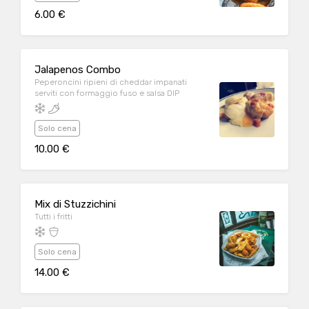
6.00 €
Jalapenos Combo
Peperoncini ripieni di cheddar impanati
serviti con formaggio fuso e salsa DIP
Solo cena
10.00 €
Mix di Stuzzichini
Tutti i fritti
Solo cena
14.00 €