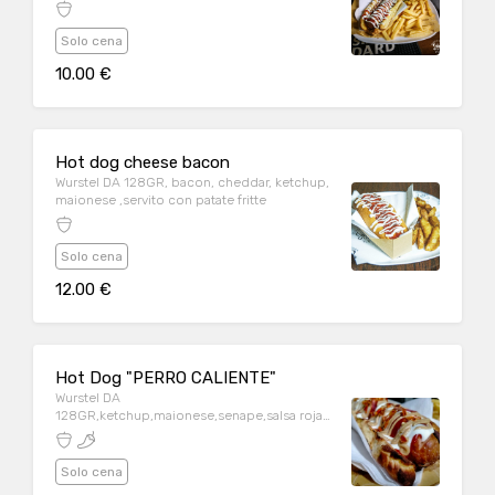
Solo cena
10.00 €
Hot dog cheese bacon
Wurstel DA 128GR, bacon, cheddar, ketchup,
maionese ,servito con patate fritte
Solo cena
12.00 €
Hot Dog "PERRO CALIENTE"
Wurstel DA
128GR,ketchup,maionese,senape,salsa roja
habanero,cipolla croccante,chips,servito
con patate fritte
Solo cena