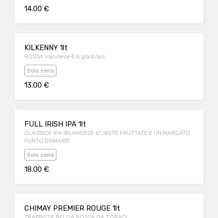
14.00 €
KILKENNY 1lt
ROSSA irlandese 4,6 gradi/alc.
Solo cena
13.00 €
FULL IRISH IPA 1lt
CLASSICA IPA IRLANDESE 6°,NOTE FRUTTATE E UN MARCATO
PUNTO D'AMARO
Solo cena
18.00 €
CHIMAY PREMIER ROUGE 1lt
TRAPPISTA BELGA ROSSA DA 7 GRADI