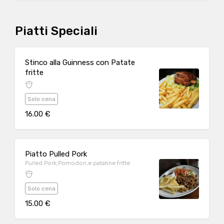
Piatti Speciali
Stinco alla Guinness con Patate
fritte
Solo cena
16.00 €
Piatto Pulled Pork
Pulled Pork,Pomodori,e patatine fritte
Solo cena
15.00 €