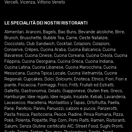
Vercelli
,
Vicenza
,
Vittorio Veneto
LE SPECIALITÀ DEI NOSTRI RISTORANTI
Alimentari
,
Arancini
,
Bagels
,
Bao Buns
,
Bevande alcoliche
,
Birre
,
Brunch
,
Bruschette
,
Bubble Tea
,
Carne
,
Ceste Natalizie
,
Cioccolato
,
Club Sandwich
,
Cocktail
,
Colazioni
,
Colazioni
,
Conserve
,
Crêpes
,
Cucina Araba
,
Cucina Balcanica
,
Cucina
Bavarese
,
Cucina Cinese
,
Cucina Coreana
,
Cucina Creola
,
Cucina
Filippina
,
Cucina Georgiana
,
Cucina Greca
,
Cucina Indiana
,
Cucina Latina
,
Cucina Libanese
,
Cucina Marocchina
,
Cucina
Messicana
,
Cucina Tipica Locale
,
Cucina Vietnamita
,
Cucine
Regionali
,
Cupcakes
,
Dolci
,
Dolciumi
,
Enoteca
,
Etnico
,
Fiori
,
Fiori e
piante
,
Focaccia
,
Formaggi
,
Frico
,
Fritti
,
Frullati ed Estratti
,
Galletto
,
Gastronomia
,
Gelato
,
Giapponese
,
Gluten free
,
Greco
,
Hamburger
,
Idee regalo
,
Idee regalo
,
Insalate
,
Kebab
,
Lavanderia
,
Lavasecco
,
Macelleria
,
Montaditos y Tapas
,
Ortofrutta
,
Paella
,
Pane
,
Panificio
,
Panini
,
Panuozzi, calzoni e pucce
,
Panzerotti
,
Pasta fresca
,
Pasticceria
,
Pesce
,
Piadine
,
Pinsa Romana
,
Pizza
,
Pokè
,
Polenta
,
Polpette
,
Pop Corn
,
Primi Piatti
,
Ramen
,
Ristoranti
,
Salumi
,
Senza Glutine certificato AIC
,
Street Food
,
Sughi Pronti
,