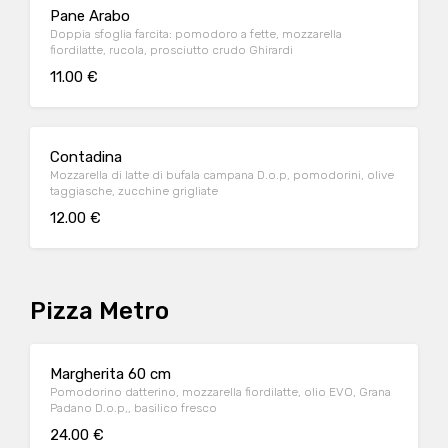
Pane Arabo
Doppia sfoglia farcita: pomodoro a fette, mozzarella
fiordilatte, rucola, prosciutto crudo Ghirardi
11.00 €
Contadina
Mozzarella di latte di bufala campana D.o.p, pomodorini, olive
taggiasche, zucchine grigliate
12.00 €
Pizza Metro
Margherita 60 cm
Pomodorino datterino, mozzarella fiordilatte, olio EVO, Grana
Padano D.o.p,, basilico fresco
24.00 €