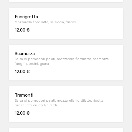
Fuorigrotta
Mozzarella fiordilatte, salsiccia, friarielli
12.00 €
Scamorza
Salsa di pomodori pelati, mozzarella fiordilatte, scamorza,
funghi porcini, grana
12.00 €
Tramonti
Salsa di pomodori pelati, mozzarella fiordilatte, ricotta,
prosciutto crudo Ghirardi
12.00 €