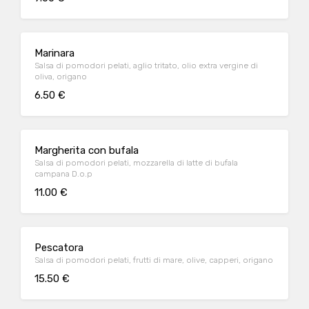
Marinara
Salsa di pomodori pelati, aglio tritato, olio extra vergine di
oliva, origano
6.50 €
Margherita con bufala
Salsa di pomodori pelati, mozzarella di latte di bufala
campana D.o.p
11.00 €
Pescatora
Salsa di pomodori pelati, frutti di mare, olive, capperi, origano
15.50 €