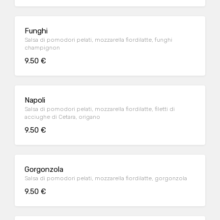
Funghi
Salsa di pomodori pelati, mozzarella fiordilatte, funghi
champignon
9.50 €
Napoli
Salsa di pomodori pelati, mozzarella fiordilatte, filetti di
acciughe di Cetara, origano
9.50 €
Gorgonzola
Salsa di pomodori pelati, mozzarella fiordilatte, gorgonzola
9.50 €