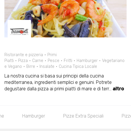
Ristorante e pizzeria
Primi
Piatti
Pizza
Carne
Pesce
Fritti
Hamburger
Vegetariano
e Vegano
Birre
Insalate
Cucina Tipica Locale
La nostra cucina si basa sui principi della cucina
mediterranea, ingredienti semplici e genuini. Potrete
degustare dalla pizza ai primi piatti di mare e di terr
...
altro
Hamburger
Pizze Extra Speciali
Pizze Spe