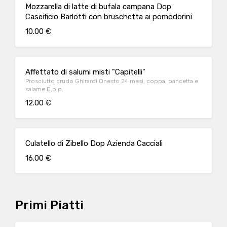
Mozzarella di latte di bufala campana Dop
Caseificio Barlotti con bruschetta ai pomodorini
10.00 €
Affettato di salumi misti "Capitelli"
Prosciutto crudo Ghirardi Onesto 24 mesi, coppa, pancetta e
salame D.o.p.
12.00 €
Culatello di Zibello Dop Azienda Cacciali
16.00 €
Primi Piatti