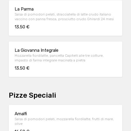
La Parma
Salsa di pomodori pelati, stracciatella di latte crudo italiano
vaccino con panna fresca, prosciutto crudo Ghirardi 24 mesi
13.50 €
La Giovanna Integrale
Mozzarella fiordilatte, pancetta Capitelli alle tre cotture,
impasto di farina integrale macinata a pietra
13.50 €
Pizze Speciali
Amalfi
Salsa di pomodori pelati, mozzarella fiordilatte, frutti di mare,
olive