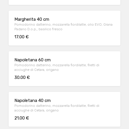
Margherita 40 cm
Pomodorino datterino, mozzarella fiordilatte, olio EVO, Grana
Padano D.o.p,, basilico fresco
17.00 €
Napoletana 60 cm
Pomodorino datterino, mozzarella fiordilatte, filetti di
acciughe di Cetara, origano
30.00 €
Napoletana 40 cm
Pomodorino datterino, mozzarella fiordilatte, filetti di
acciughe di Cetara, origano
21.00 €