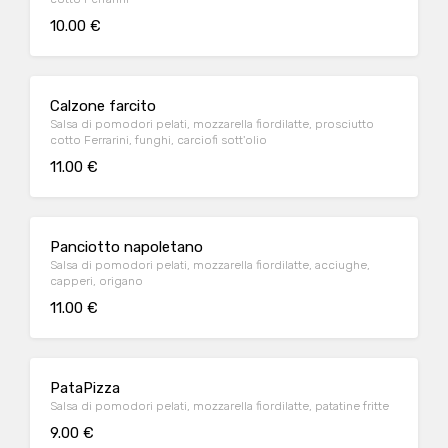
10.00 €
Calzone farcito
Salsa di pomodori pelati, mozzarella fiordilatte, prosciutto
cotto Ferrarini, funghi, carciofi sott'olio
11.00 €
Panciotto napoletano
Salsa di pomodori pelati, mozzarella fiordilatte, acciughe,
capperi, origano
11.00 €
PataPizza
Salsa di pomodori pelati, mozzarella fiordilatte, patatine fritte
9.00 €