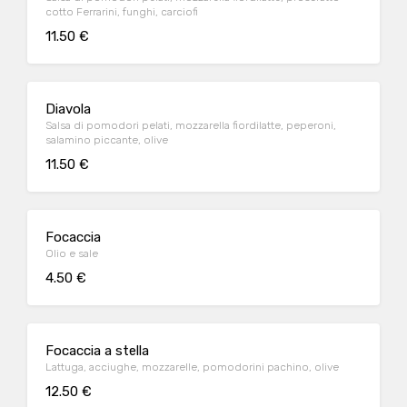
cotto Ferrarini, funghi, carciofi
11.50 €
Diavola
Salsa di pomodori pelati, mozzarella fiordilatte, peperoni,
salamino piccante, olive
11.50 €
Focaccia
Olio e sale
4.50 €
Focaccia a stella
Lattuga, acciughe, mozzarelle, pomodorini pachino, olive
12.50 €