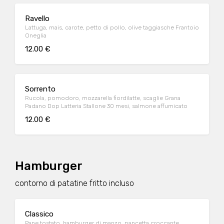
Ravello
Lattuga, mais, carote, petto di pollo, olive taggiasche Frantoio
Oneglia
12.00 €
Sorrento
Rucola, pomodoro, mozzarella fiordilatte, scaglie Grana
Padano Dop Latteria Stallone 30 mesi, salmone affumicato
12.00 €
Hamburger
contorno di patatine fritto incluso
Classico
Pane tostato, hamburger di manzo, pancetta croccante