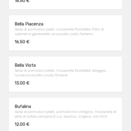
16.50 €
Bella Piacenza
Salsa di pomodori pelati, mozzarella fiordilatte, fritto di
calamari e gamberetti, prosciutto cotto Ferrarini
16.50 €
Bella Vista
Salsa di pomodori pelati, mozzarella fiordilatte, taleggio,
rucola prosciutto crudo Ghirardi
13.00 €
Bufalina
Salsa di pomodori pelati, pomodorino ciliegino, mozzarella di
latte di bufala campana D.o.p, basilico, origano, olio EVO
12.00 €