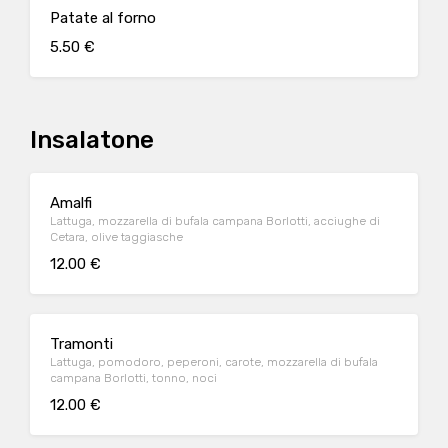
Patate al forno
5.50 €
Insalatone
Amalfi
Lattuga, mozzarella di bufala campana Borlotti, acciughe di
Cetara, olive taggiasche
12.00 €
Tramonti
Lattuga, pomodoro, peperoni, carote, mozzarella di bufala
campana Borlotti, tonno, noci
12.00 €