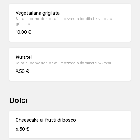
Vegetariana grigliata
Salsa di pomodori pelati, mozzarella fiordilatte, verdure
grigliate
10.00 €
Wurstel
Salsa di pomodori pelati, mozzarella fiordilatte, würstel
9.50 €
Dolci
Cheescake ai frutti di bosco
6.50 €