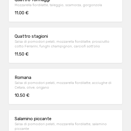
Mozzarella fiordilatte, taleggio, scamorza, gorgonzola
11.00 €
Quattro stagioni
Salsa di pomodori pelati, mozzarella fiordilatte, prosciutto
cotto Ferrarini, funghi champignon, carciofi sott'olio
11.50 €
Romana
Salsa di pomodori pelati, mozzarella fiordilatte, acciughe di
Cetara, olive, origano
10.50 €
Salamino piccante
Salsa di pomodori pelati, mozzarella fiordilatte, salamino
piccante