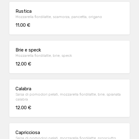
Rustica
Mozzarella fiordilatte, scamorza, pancetta, origano
11.00 €
Brie e speck
Mozzarella fiordilatte, brie, speck
12.00 €
Calabra
Salsa di pomodori pelati, mozzarella fiordilatte, brie, spianata
calabra
12.00 €
Capricciosa
Salsa di pomodori pelati, mozzarella fiordilatte, prosciutto