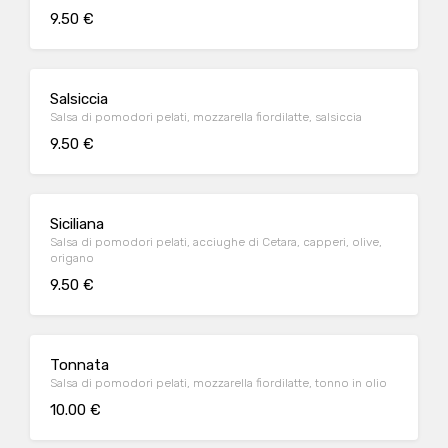
9.50 €
Salsiccia
Salsa di pomodori pelati, mozzarella fiordilatte, salsiccia
9.50 €
Siciliana
Salsa di pomodori pelati, acciughe di Cetara, capperi, olive,
origano
9.50 €
Tonnata
Salsa di pomodori pelati, mozzarella fiordilatte, tonno in olio
10.00 €