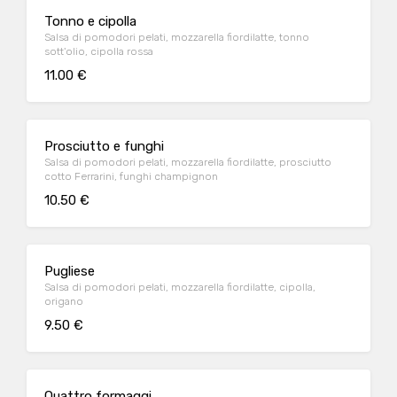
Tonno e cipolla
Salsa di pomodori pelati, mozzarella fiordilatte, tonno
sott'olio, cipolla rossa
11.00 €
Prosciutto e funghi
Salsa di pomodori pelati, mozzarella fiordilatte, prosciutto
cotto Ferrarini, funghi champignon
10.50 €
Pugliese
Salsa di pomodori pelati, mozzarella fiordilatte, cipolla,
origano
9.50 €
Quattro formaggi