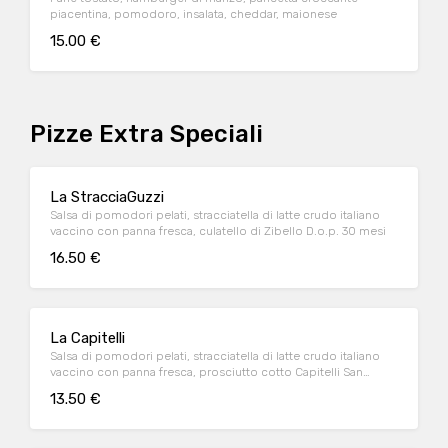
piacentina, pomodoro, insalata, cheddar, maionese
15.00 €
Pizze Extra Speciali
La StracciaGuzzi
Salsa di pomodori pelati, stracciatella di latte crudo italiano
vaccino con panna fresca, culatello di Zibello D.o.p. 30 mesi
16.50 €
La Capitelli
Salsa di pomodori pelati, stracciatella di latte crudo italiano
vaccino con panna fresca, prosciutto cotto Capitelli San
Giovanni
13.50 €