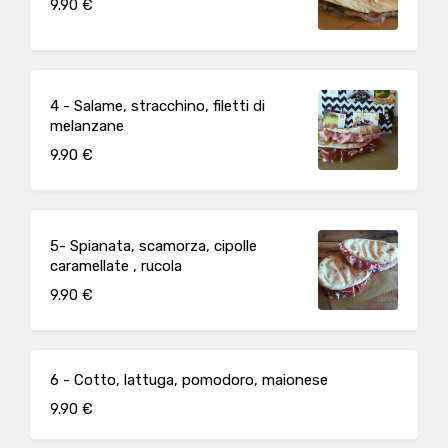
9.90 €
4 - Salame, stracchino, filetti di
melanzane
9.90 €
5- Spianata, scamorza, cipolle
caramellate , rucola
9.90 €
6 - Cotto, lattuga, pomodoro, maionese
9.90 €