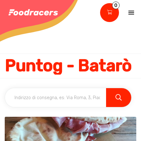
0
Puntog - Batarò