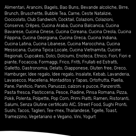
Alimentari
,
Arancini
,
Bagels
,
Bao Buns
,
Bevande alcoliche
,
Birre
,
Brunch
,
Bruschette
,
Bubble Tea
,
Carne
,
Ceste Natalizie
,
Cioccolato
,
Club Sandwich
,
Cocktail
,
Colazioni
,
Colazioni
,
Conserve
,
Crêpes
,
Cucina Araba
,
Cucina Balcanica
,
Cucina
Bavarese
,
Cucina Cinese
,
Cucina Coreana
,
Cucina Creola
,
Cucina
Filippina
,
Cucina Georgiana
,
Cucina Greca
,
Cucina Indiana
,
Cucina Latina
,
Cucina Libanese
,
Cucina Marocchina
,
Cucina
Messicana
,
Cucina Tipica Locale
,
Cucina Vietnamita
,
Cucine
Regionali
,
Cupcakes
,
Dolci
,
Dolciumi
,
Enoteca
,
Etnico
,
Fiori
,
Fiori e
piante
,
Focaccia
,
Formaggi
,
Frico
,
Fritti
,
Frullati ed Estratti
,
Galletto
,
Gastronomia
,
Gelato
,
Giapponese
,
Gluten free
,
Greco
,
Hamburger
,
Idee regalo
,
Idee regalo
,
Insalate
,
Kebab
,
Lavanderia
,
Lavasecco
,
Macelleria
,
Montaditos y Tapas
,
Ortofrutta
,
Paella
,
Pane
,
Panificio
,
Panini
,
Panuozzi, calzoni e pucce
,
Panzerotti
,
Pasta fresca
,
Pasticceria
,
Pesce
,
Piadine
,
Pinsa Romana
,
Pizza
,
Pokè
,
Polenta
,
Polpette
,
Pop Corn
,
Primi Piatti
,
Ramen
,
Ristoranti
,
Salumi
,
Senza Glutine certificato AIC
,
Street Food
,
Sughi Pronti
,
Sushi
,
Tacos
,
Taglieri
,
Tex-mex
,
Thailandese
,
Tigelle
,
Toast
,
Tramezzino
,
Vegetariano e Vegano
,
Vini
,
Yogurt