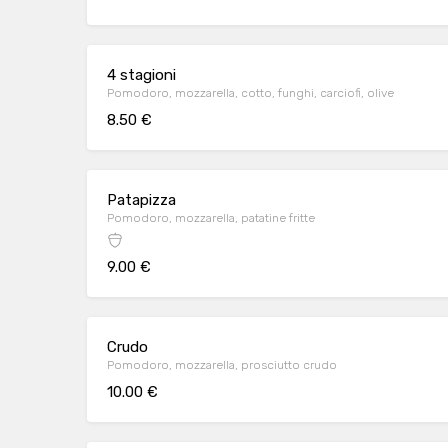
4 stagioni
Pomodoro, mozzarella, cotto, funghi, carciofi, olive
8.50 €
Patapizza
Pomodoro, mozzarella, patatine fritte
9.00 €
Crudo
Pomodoro, mozzarella, prosciutto crudo
10.00 €