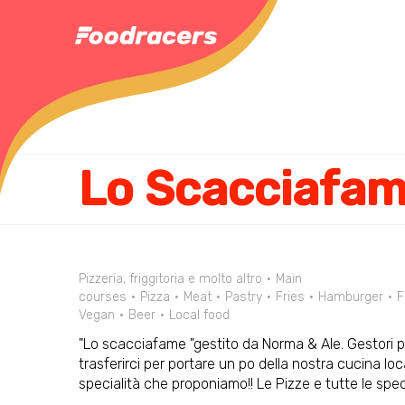
Lo Scacciafa
Pizzeria, friggitoria e molto altro
Main
courses
Pizza
Meat
Pastry
Fries
Hamburger
F
Vegan
Beer
Local food
"Lo scacciafame "gestito da Norma & Ale. Gestori p
trasferirci per portare un po della nostra cucina loca
specialità che proponiamo!! Le Pizze e tutte le spec