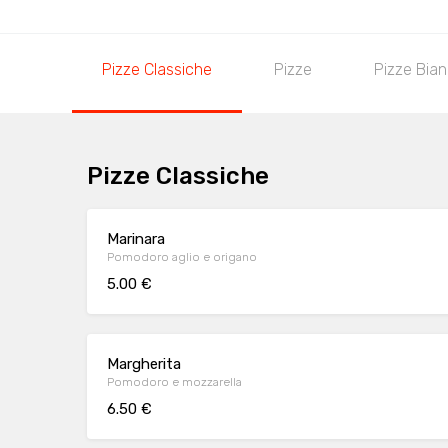
Pizze Classiche
Pizze
Pizze Bia
Pizze Classiche
Marinara
Pomodoro aglio e origano
5.00 €
Margherita
Pomodoro e mozzarella
6.50 €