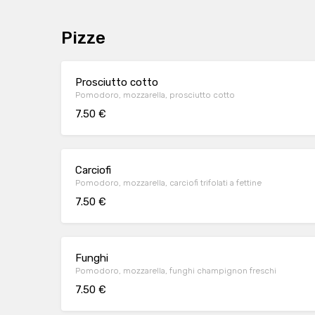
Pizze
Prosciutto cotto
Pomodoro, mozzarella, prosciutto cotto
7.50 €
Carciofi
Pomodoro, mozzarella, carciofi trifolati a fettine
7.50 €
Funghi
Pomodoro, mozzarella, funghi champignon freschi
7.50 €