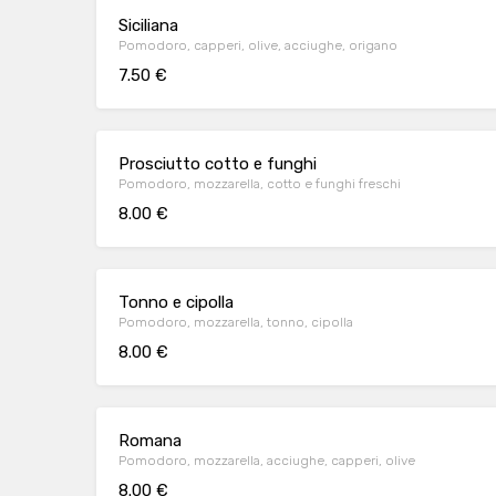
Siciliana
Pomodoro, capperi, olive, acciughe, origano
7.50 €
Prosciutto cotto e funghi
Pomodoro, mozzarella, cotto e funghi freschi
8.00 €
Tonno e cipolla
Pomodoro, mozzarella, tonno, cipolla
8.00 €
Romana
Pomodoro, mozzarella, acciughe, capperi, olive
8.00 €