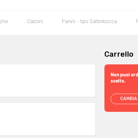
nche
Calzoni
Panini - tipo Saltimbocca
Carrello
Non puoi ord
scelto.
CAMBIA 