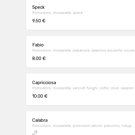
Speck
Pomodoro, mozzarella, speck
9.50 €
Fabio
Pomodoro, mozzarella, peperone, salamino piccante, rucola
8.00 €
Capricciosa
Pomodoro, mozzarella, carciofi, funghi, cotto, olive, capperi
10.00 €
Calabra
Pomodoro, mozzarella, pomodori secchi, pecorino, 'nduja,