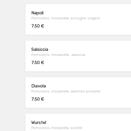
Napoli
Pomodoro, mozzarella, acciughe, origano
7.50 €
Salsiccia
Pomodoro, mozzarella,, salsiccia
7.50 €
Diavola
Pomodoro, mozzarella, salamino piccante
7.50 €
Wurstel
Pomodoro, mozzarella, wurstel