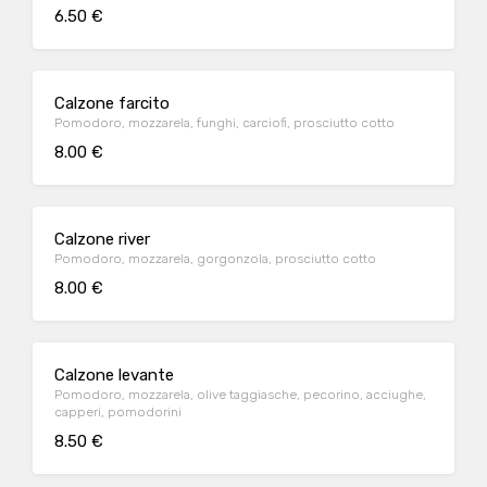
6.50 €
Calzone farcito
Pomodoro, mozzarela, funghi, carciofi, prosciutto cotto
8.00 €
Calzone river
Pomodoro, mozzarela, gorgonzola, prosciutto cotto
8.00 €
Calzone levante
Pomodoro, mozzarela, olive taggiasche, pecorino, acciughe,
capperi, pomodorini
8.50 €