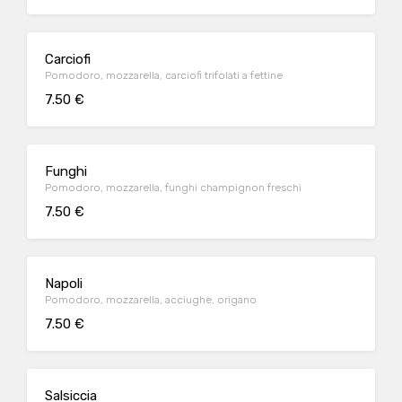
Carciofi
Pomodoro, mozzarella, carciofi trifolati a fettine
7.50 €
Funghi
Pomodoro, mozzarella, funghi champignon freschi
7.50 €
Napoli
Pomodoro, mozzarella, acciughe, origano
7.50 €
Salsiccia