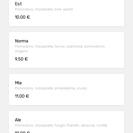
Est
Pomodoro, mozzarella, brie, speck
10.00 €
Norma
Pomodoro, mozzarella, tonno, scamorza, pomodorini,
origano
9.50 €
Mia
Pomodoro, mozzarella, philadelphia, crudo
11.00 €
Ale
Pomodoro, mozzarella, funghi, friarielli, salsiccia, ricotta