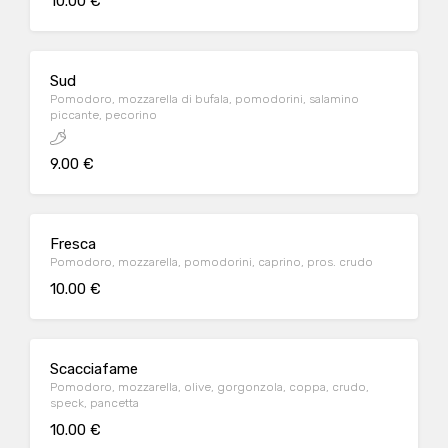
10.00 €
Sud
Pomodoro, mozzarella di bufala, pomodorini, salamino
piccante, pecorino
9.00 €
Fresca
Pomodoro, mozzarella, pomodorini, caprino, pros. crudo
10.00 €
Scacciafame
Pomodoro, mozzarella, olive, gorgonzola, coppa, crudo,
speck, pancetta
10.00 €