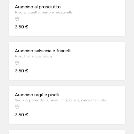
Arancino al prosciutto
Riso, prosiutto, burro e mozzarella
3.50 €
Arancino salsiccia e friarielli
Riso, friarielli, salsiccia
3.50 €
Arancino ragù e piselli
Sugo di pomodoro, piselli, mozzarella, carne macinata
3.50 €