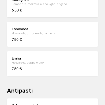
Pomodoro, mozzarella, acciughe, origano
6.50 €
Lombarda
Mozzarella, gorgonzola, pancetta
7.50 €
Emilia
Mozzarella, coppa e brie
7.50 €
Antipasti