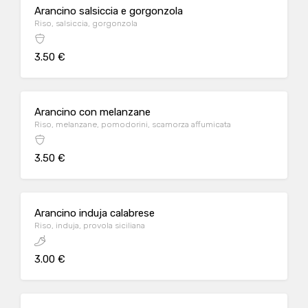
Arancino salsiccia e gorgonzola
Riso, salsiccia, gorgonzola
3.50 €
Arancino con melanzane
Riso, melanzane, pomodorini, scamorza affumicata
3.50 €
Arancino induja calabrese
Riso, induja, provola siciliana
3.00 €