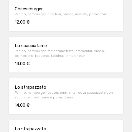
Cheeseburger
Panino, hamburger, cheddar, bacon, insalata, pomodoro
12.00 €
Lo scacciafame
Panino, hamburger, melanzane fritte, emmental, rucola,
pomodoro, jalapeno, ketchup e maionese
14.00 €
Lo strapazzato
Panino, hamburger, bacon, emmental, uova strapazzate con
zucchine, melanzane e pomodorini
14.00 €
Lo strapazzato