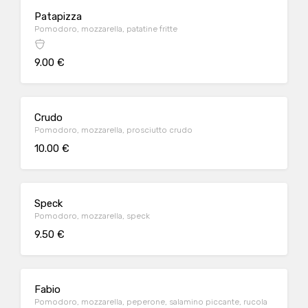
Patapizza
Pomodoro, mozzarella, patatine fritte
9.00 €
Crudo
Pomodoro, mozzarella, prosciutto crudo
10.00 €
Speck
Pomodoro, mozzarella, speck
9.50 €
Fabio
Pomodoro, mozzarella, peperone, salamino piccante, rucola