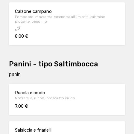
Calzone campano
Pomodoro, mozzarela, scamorza affumicata, salamino
piccante, pecorino
8.00 €
Panini - tipo Saltimbocca
panini
Rucola e crudo
Mozzarella, rucola, prosciutto crudo
7.00 €
Salsiccia e friarielli