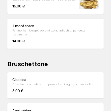
barbecue
16.00 €
Il montanaro
Panino, hamburger, porcini, zola, radicchio, pancetta
piacentina
14.00 €
Bruschettone
Classica
Bruschettona tostata con pomodorini, aglio, origano, olio
5.00 €
Acciughina