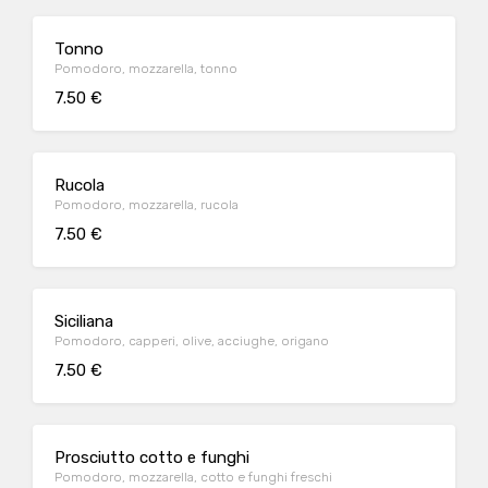
Tonno
Pomodoro, mozzarella, tonno
7.50 €
Rucola
Pomodoro, mozzarella, rucola
7.50 €
Siciliana
Pomodoro, capperi, olive, acciughe, origano
7.50 €
Prosciutto cotto e funghi
Pomodoro, mozzarella, cotto e funghi freschi