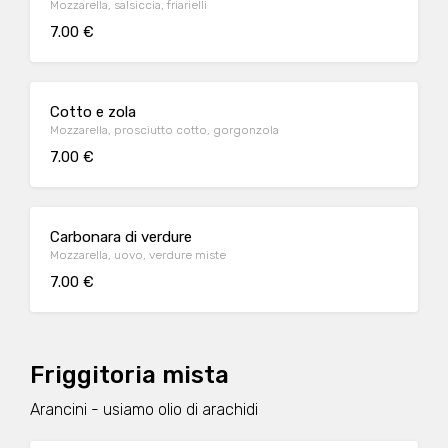
Mozzarella, salsiccia, friarielli
7.00 €
Cotto e zola
Mozzarella, prosciutto cotto, gorgonzola
7.00 €
Carbonara di verdure
Mozzarella, uovo, verdure miste
7.00 €
Friggitoria mista
Arancini - usiamo olio di arachidi