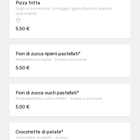
Pizza fritta
Sugo di pomodoro, formaggio grana (basilico quando
disponibile)
5.50 €
Fiori di zucca ripieni pastellati*
Mozzarella acciughe - 3 pezzi a porzione
5.50 €
Fiori di zucca vuoti pastellati*
Fiore pastellato vuoto e fritto - 3 pezzi a porzione
5.00 €
Crocchette di patate*
Crocchette di patate - 6 pezzi