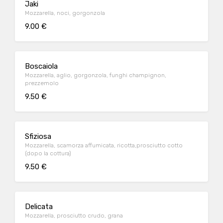
Jaki
Mozzarella, noci, gorgonzola
9.00 €
Boscaiola
Mozzarella, aglio, gorgonzola, funghi champignon,
prezzemolo
9.50 €
Sfiziosa
Mozzarella, scamorza affumicata, ricotta,prosciutto cotto
(dopo la cottura)
9.50 €
Delicata
Mozzarella, prosciutto crudo, grana