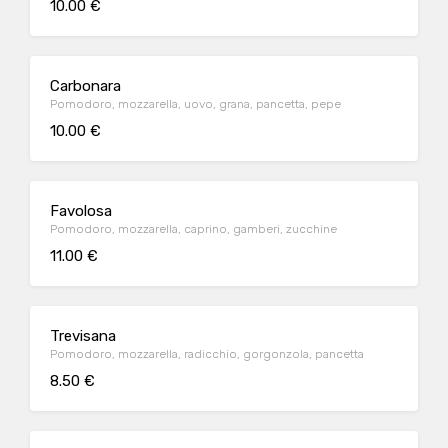
10.00 €
Carbonara
Pomodoro, mozzarella, uovo, grana, pancetta, pepe
10.00 €
Favolosa
Pomodoro, mozzarella, caprino, gamberi, zucchine
11.00 €
Trevisana
Pomodoro, mozzarella, radicchio, gorgonzola, pancetta
8.50 €