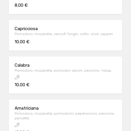
8.00 €
Capricciosa
Pomodoro, mozzarella, carciofi, funghi, cotto, olive, capperi
10.00 €
Calabra
Pomodoro, mozzarella, pomodori secchi, pecorino, 'nduja,
10.00 €
Amatriciana
Pomodoro, mozzarella, pomodorini, peperoncino, pecorino,
pancetta