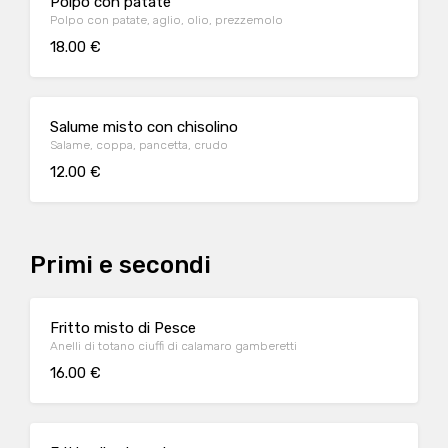
Polpo con patate
Polpo con patate, aglio, olio, prezzemolo
18.00 €
Salume misto con chisolino
Salame, coppa, pancetta, crudo
12.00 €
Primi e secondi
Fritto misto di Pesce
Anelli di totano ciuffi di calamaro gamberetti
16.00 €