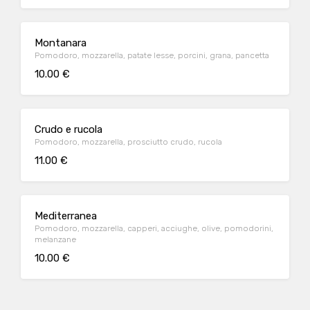
Montanara
Pomodoro, mozzarella, patate lesse, porcini, grana, pancetta
10.00 €
Crudo e rucola
Pomodoro, mozzarella, prosciutto crudo, rucola
11.00 €
Mediterranea
Pomodoro, mozzarella, capperi, acciughe, olive, pomodorini,
melanzane
10.00 €