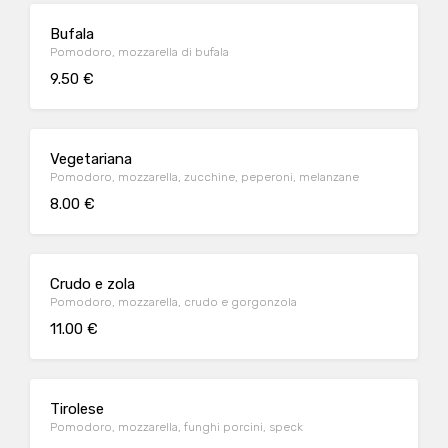
Bufala
Pomodoro, mozzarella di bufala
9.50 €
Vegetariana
Pomodoro, mozzarella, zucchine, peperoni, melanzane
8.00 €
Crudo e zola
Pomodoro, mozzarella, crudo e gorgonzola
11.00 €
Tirolese
Pomodoro, mozzarella, funghi porcini, speck