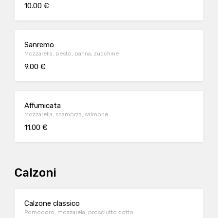
10.00 €
Sanremo
Mozzarella, pesto, panna, zucchine
9.00 €
Affumicata
Mozzarella, scamorza, salmone
11.00 €
Calzoni
Calzone classico
Pomodoro, mozzarela, prosciutto cotto