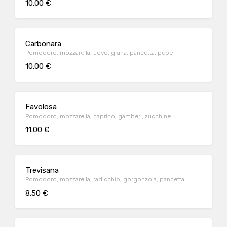
10.00 €
Carbonara
Pomodoro, mozzarella, uovo, grana, pancetta, pepe
10.00 €
Favolosa
Pomodoro, mozzarella, caprino, gamberi, zucchine
11.00 €
Trevisana
Pomodoro, mozzarella, radicchio, gorgonzola, pancetta
8.50 €