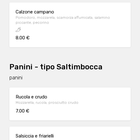
Calzone campano
Pomodoro, mozzarela, scamorza affumicata, salamino
piccante, pecorino
8.00 €
Panini - tipo Saltimbocca
panini
Rucola e crudo
Mozzarella, rucola, prosciutto crudo
7.00 €
Salsiccia e friarielli