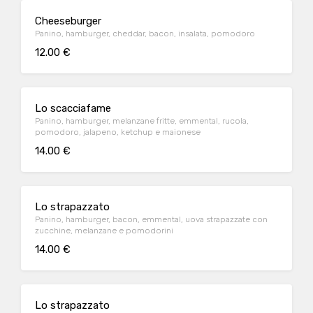
Cheeseburger
Panino, hamburger, cheddar, bacon, insalata, pomodoro
12.00 €
Lo scacciafame
Panino, hamburger, melanzane fritte, emmental, rucola,
pomodoro, jalapeno, ketchup e maionese
14.00 €
Lo strapazzato
Panino, hamburger, bacon, emmental, uova strapazzate con
zucchine, melanzane e pomodorini
14.00 €
Lo strapazzato