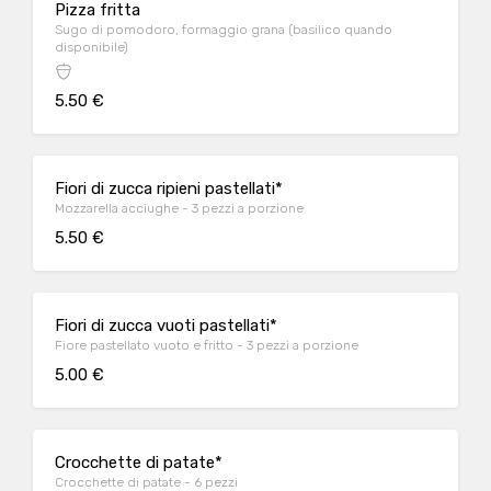
Pizza fritta
Sugo di pomodoro, formaggio grana (basilico quando
disponibile)
5.50 €
Fiori di zucca ripieni pastellati*
Mozzarella acciughe - 3 pezzi a porzione
5.50 €
Fiori di zucca vuoti pastellati*
Fiore pastellato vuoto e fritto - 3 pezzi a porzione
5.00 €
Crocchette di patate*
Crocchette di patate - 6 pezzi