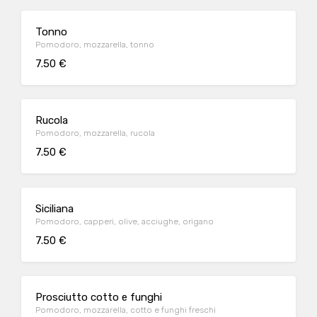
Tonno
Pomodoro, mozzarella, tonno
7.50 €
Rucola
Pomodoro, mozzarella, rucola
7.50 €
Siciliana
Pomodoro, capperi, olive, acciughe, origano
7.50 €
Prosciutto cotto e funghi
Pomodoro, mozzarella, cotto e funghi freschi