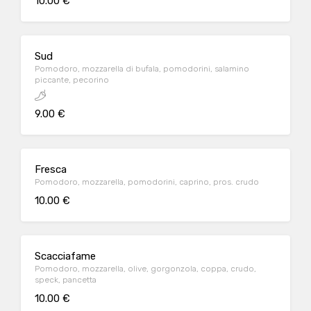
10.00 €
Sud
Pomodoro, mozzarella di bufala, pomodorini, salamino
piccante, pecorino
9.00 €
Fresca
Pomodoro, mozzarella, pomodorini, caprino, pros. crudo
10.00 €
Scacciafame
Pomodoro, mozzarella, olive, gorgonzola, coppa, crudo,
speck, pancetta
10.00 €