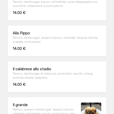
Panino, hamburger, bacon, emmental, uova strapazzate con
zucchine, melanzane e pomodorini
14.00 €
Alla Pippo
Panino, hamburger, doppio bacon, cheddar, doppia cipolla,
insalata, pomodoro
14.00 €
Il calabrese allo stadio
Panino, hamburger di salsiccia, pomodori secchi, induja,
provola silianai, jalapeno
14.00 €
Il grande
Panino, doppio hamburger, doppio bacon,
cheddar, emmental, rucola, pomodoro, salsa