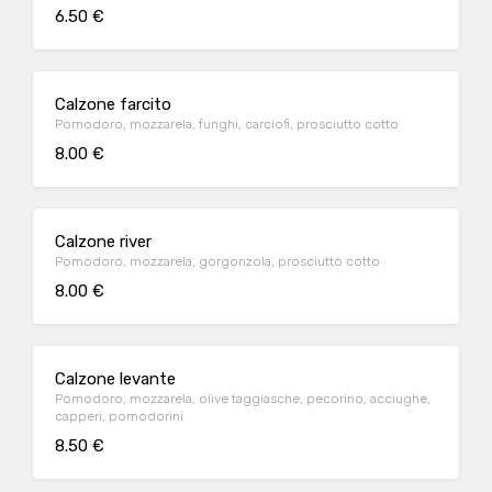
6.50 €
Calzone farcito
Pomodoro, mozzarela, funghi, carciofi, prosciutto cotto
8.00 €
Calzone river
Pomodoro, mozzarela, gorgonzola, prosciutto cotto
8.00 €
Calzone levante
Pomodoro, mozzarela, olive taggiasche, pecorino, acciughe,
capperi, pomodorini
8.50 €