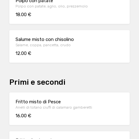
Polpo con patate
Polpo con patate, aglio, olio, prezzemolo
18.00 €
Salume misto con chisolino
Salame, coppa, pancetta, crudo
12.00 €
Primi e secondi
Fritto misto di Pesce
Anelli di totano ciuffi di calamaro gamberetti
16.00 €