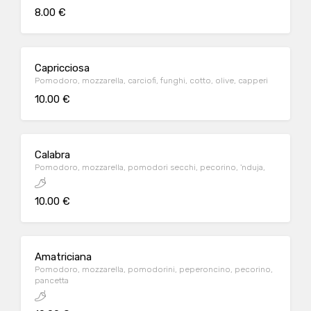
8.00 €
Capricciosa
Pomodoro, mozzarella, carciofi, funghi, cotto, olive, capperi
10.00 €
Calabra
Pomodoro, mozzarella, pomodori secchi, pecorino, 'nduja,
10.00 €
Amatriciana
Pomodoro, mozzarella, pomodorini, peperoncino, pecorino,
pancetta