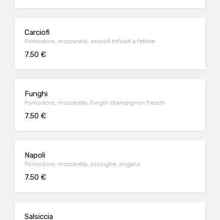
Carciofi
Pomodoro, mozzarella, carciofi trifolati a fettine
7.50 €
Funghi
Pomodoro, mozzarella, funghi champignon freschi
7.50 €
Napoli
Pomodoro, mozzarella, acciughe, origano
7.50 €
Salsiccia