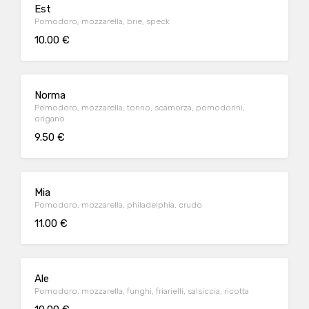
Est
Pomodoro, mozzarella, brie, speck
10.00 €
Norma
Pomodoro, mozzarella, tonno, scamorza, pomodorini,
origano
9.50 €
Mia
Pomodoro, mozzarella, philadelphia, crudo
11.00 €
Ale
Pomodoro, mozzarella, funghi, friarielli, salsiccia, ricotta