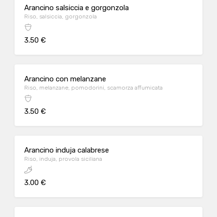
Arancino salsiccia e gorgonzola
Riso, salsiccia, gorgonzola
3.50 €
Arancino con melanzane
Riso, melanzane, pomodorini, scamorza affumicata
3.50 €
Arancino induja calabrese
Riso, induja, provola siciliana
3.00 €