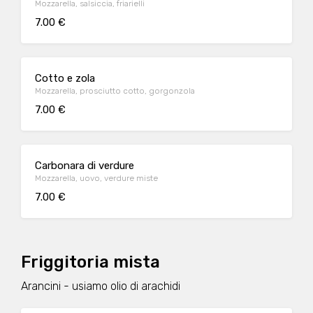
Mozzarella, salsiccia, friarielli
7.00 €
Cotto e zola
Mozzarella, prosciutto cotto, gorgonzola
7.00 €
Carbonara di verdure
Mozzarella, uovo, verdure miste
7.00 €
Friggitoria mista
Arancini - usiamo olio di arachidi