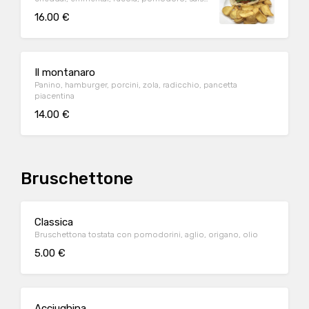
barbecue
16.00 €
Il montanaro
Panino, hamburger, porcini, zola, radicchio, pancetta
piacentina
14.00 €
Bruschettone
Classica
Bruschettona tostata con pomodorini, aglio, origano, olio
5.00 €
Acciughina