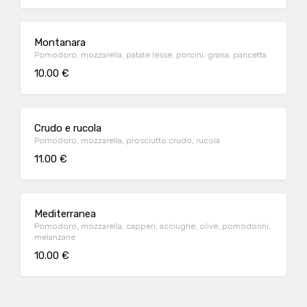
Montanara
Pomodoro, mozzarella, patate lesse, porcini, grana, pancetta
10.00 €
Crudo e rucola
Pomodoro, mozzarella, prosciutto crudo, rucola
11.00 €
Mediterranea
Pomodoro, mozzarella, capperi, acciughe, olive, pomodorini,
melanzane
10.00 €