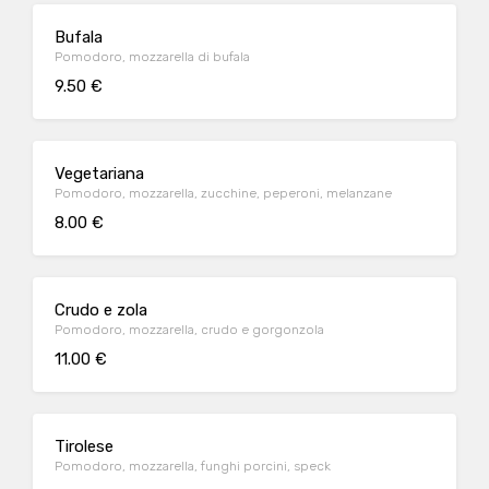
Bufala
Pomodoro, mozzarella di bufala
9.50 €
Vegetariana
Pomodoro, mozzarella, zucchine, peperoni, melanzane
8.00 €
Crudo e zola
Pomodoro, mozzarella, crudo e gorgonzola
11.00 €
Tirolese
Pomodoro, mozzarella, funghi porcini, speck