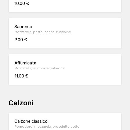
10.00 €
Sanremo
Mozzarella, pesto, panna, zucchine
9.00 €
Affumicata
Mozzarella, scamorza, salmone
11.00 €
Calzoni
Calzone classico
Pomodoro, mozzarela, prosciutto cotto