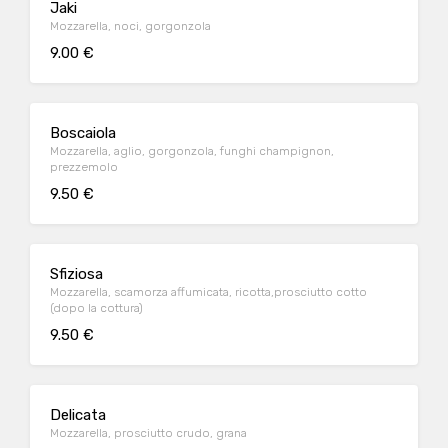
Jaki
Mozzarella, noci, gorgonzola
9.00 €
Boscaiola
Mozzarella, aglio, gorgonzola, funghi champignon,
prezzemolo
9.50 €
Sfiziosa
Mozzarella, scamorza affumicata, ricotta,prosciutto cotto
(dopo la cottura)
9.50 €
Delicata
Mozzarella, prosciutto crudo, grana