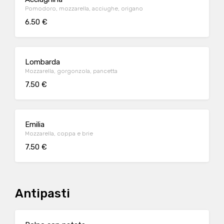
Pomodoro, mozzarella, acciughe, origano
6.50 €
Lombarda
Mozzarella, gorgonzola, pancetta
7.50 €
Emilia
Mozzarella, coppa e brie
7.50 €
Antipasti