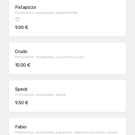
Patapizza
Pomodoro, mozzarella, patatine fritte
9.00 €
Crudo
Pomodoro, mozzarella, prosciutto crudo
10.00 €
Speck
Pomodoro, mozzarella, speck
9.50 €
Fabio
Pomodoro, mozzarella, peperone, salamino piccante, rucola