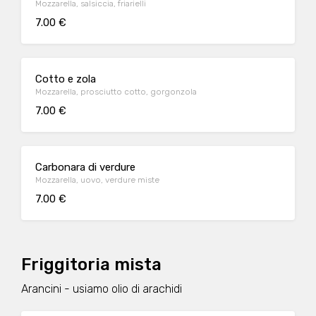
Mozzarella, salsiccia, friarielli
7.00 €
Cotto e zola
Mozzarella, prosciutto cotto, gorgonzola
7.00 €
Carbonara di verdure
Mozzarella, uovo, verdure miste
7.00 €
Friggitoria mista
Arancini - usiamo olio di arachidi