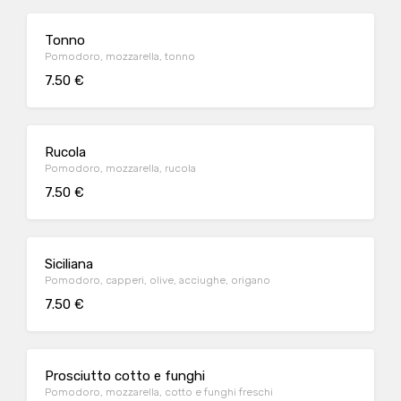
Tonno
Pomodoro, mozzarella, tonno
7.50 €
Rucola
Pomodoro, mozzarella, rucola
7.50 €
Siciliana
Pomodoro, capperi, olive, acciughe, origano
7.50 €
Prosciutto cotto e funghi
Pomodoro, mozzarella, cotto e funghi freschi