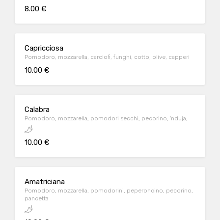
8.00 €
Capricciosa
Pomodoro, mozzarella, carciofi, funghi, cotto, olive, capperi
10.00 €
Calabra
Pomodoro, mozzarella, pomodori secchi, pecorino, 'nduja,
10.00 €
Amatriciana
Pomodoro, mozzarella, pomodorini, peperoncino, pecorino,
pancetta