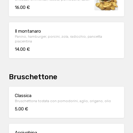
barbecue
16.00 €
Il montanaro
Panino, hamburger, porcini, zola, radicchio, pancetta
piacentina
14.00 €
Bruschettone
Classica
Bruschettona tostata con pomodorini, aglio, origano, olio
5.00 €
Acciughina