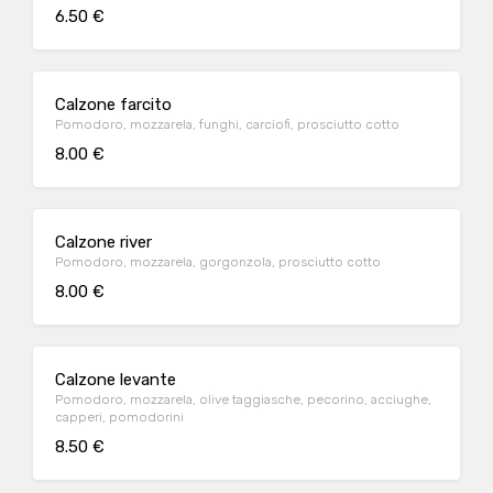
6.50 €
Calzone farcito
Pomodoro, mozzarela, funghi, carciofi, prosciutto cotto
8.00 €
Calzone river
Pomodoro, mozzarela, gorgonzola, prosciutto cotto
8.00 €
Calzone levante
Pomodoro, mozzarela, olive taggiasche, pecorino, acciughe,
capperi, pomodorini
8.50 €