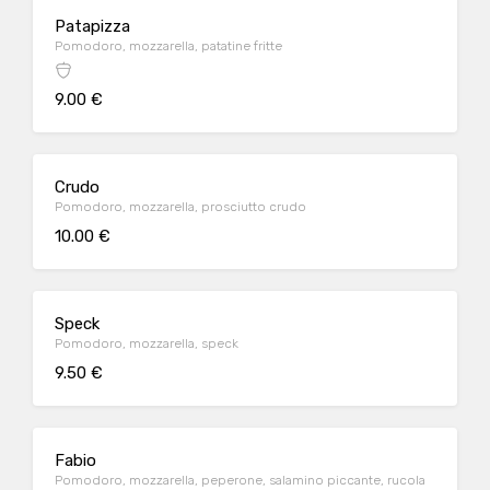
Patapizza
Pomodoro, mozzarella, patatine fritte
9.00 €
Crudo
Pomodoro, mozzarella, prosciutto crudo
10.00 €
Speck
Pomodoro, mozzarella, speck
9.50 €
Fabio
Pomodoro, mozzarella, peperone, salamino piccante, rucola