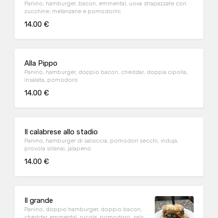
Panino, hamburger, bacon, emmental, uova strapazzate con
zucchine, melanzane e pomodorini
14.00 €
Alla Pippo
Panino, hamburger, doppio bacon, cheddar, doppia cipolla,
insalata, pomodoro
14.00 €
Il calabrese allo stadio
Panino, hamburger di salsiccia, pomodori secchi, induja,
provola silianai, jalapeno
14.00 €
Il grande
Panino, doppio hamburger, doppio bacon,
cheddar, emmental, rucola, pomodoro, salsa