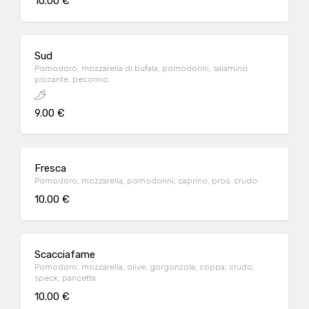
10.00 €
Sud
Pomodoro, mozzarella di bufala, pomodorini, salamino
piccante, pecorino
9.00 €
Fresca
Pomodoro, mozzarella, pomodorini, caprino, pros. crudo
10.00 €
Scacciafame
Pomodoro, mozzarella, olive, gorgonzola, coppa, crudo,
speck, pancetta
10.00 €