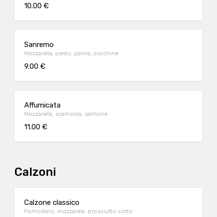
10.00 €
Sanremo
Mozzarella, pesto, panna, zucchine
9.00 €
Affumicata
Mozzarella, scamorza, salmone
11.00 €
Calzoni
Calzone classico
Pomodoro, mozzarela, prosciutto cotto