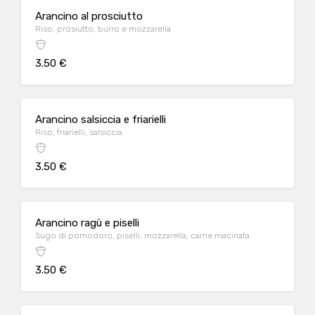
Arancino al prosciutto
Riso, prosiutto, burro e mozzarella
3.50 €
Arancino salsiccia e friarielli
Riso, friarielli, salsiccia
3.50 €
Arancino ragù e piselli
Sugo di pomodoro, piselli, mozzarella, carne macinata
3.50 €