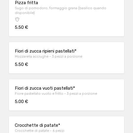
Pizza fritta
Sugo di pomodoro, formaggio grana (basilico quando
disponibile)
5.50 €
Fiori di zucca ripieni pastellati*
Mozzarella acciughe - 3 pezzi a porzione
5.50 €
Fiori di zucca vuoti pastellati*
Fiore pastellato vuoto e fritto - 3 pezzi a porzione
5.00 €
Crocchette di patate*
Crocchette di patate - 6 pezzi