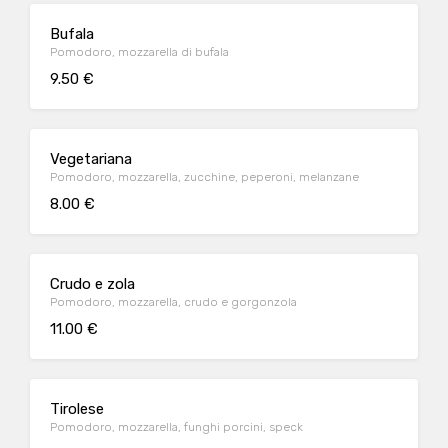
Bufala
Pomodoro, mozzarella di bufala
9.50 €
Vegetariana
Pomodoro, mozzarella, zucchine, peperoni, melanzane
8.00 €
Crudo e zola
Pomodoro, mozzarella, crudo e gorgonzola
11.00 €
Tirolese
Pomodoro, mozzarella, funghi porcini, speck