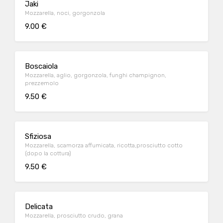
Jaki
Mozzarella, noci, gorgonzola
9.00 €
Boscaiola
Mozzarella, aglio, gorgonzola, funghi champignon,
prezzemolo
9.50 €
Sfiziosa
Mozzarella, scamorza affumicata, ricotta,prosciutto cotto
(dopo la cottura)
9.50 €
Delicata
Mozzarella, prosciutto crudo, grana