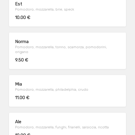
Est
Pomodoro, mozzarella, brie, speck
10.00 €
Norma
Pomodoro, mozzarella, tonno, scamorza, pomodorini,
origano
9.50 €
Mia
Pomodoro, mozzarella, philadelphia, crudo
11.00 €
Ale
Pomodoro, mozzarella, funghi, friarielli, salsiccia, ricotta