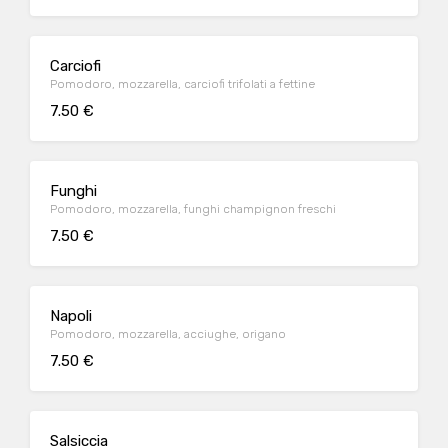
Carciofi
Pomodoro, mozzarella, carciofi trifolati a fettine
7.50 €
Funghi
Pomodoro, mozzarella, funghi champignon freschi
7.50 €
Napoli
Pomodoro, mozzarella, acciughe, origano
7.50 €
Salsiccia