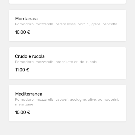
Montanara
Pomodoro, mozzarella, patate lesse, porcini, grana, pancetta
10.00 €
Crudo e rucola
Pomodoro, mozzarella, prosciutto crudo, rucola
11.00 €
Mediterranea
Pomodoro, mozzarella, capperi, acciughe, olive, pomodorini,
melanzane
10.00 €