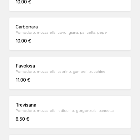
10.00 €
Carbonara
Pomodoro, mozzarella, uovo, grana, pancetta, pepe
10.00 €
Favolosa
Pomodoro, mozzarella, caprino, gamberi, zucchine
11.00 €
Trevisana
Pomodoro, mozzarella, radicchio, gorgonzola, pancetta
8.50 €