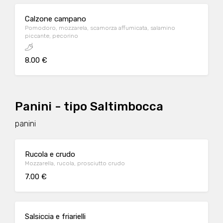
Calzone campano
Pomodoro, mozzarela, scamorza affumicata, salamino
piccante, pecorino
8.00 €
Panini - tipo Saltimbocca
panini
Rucola e crudo
Mozzarella, rucola, prosciutto crudo
7.00 €
Salsiccia e friarielli