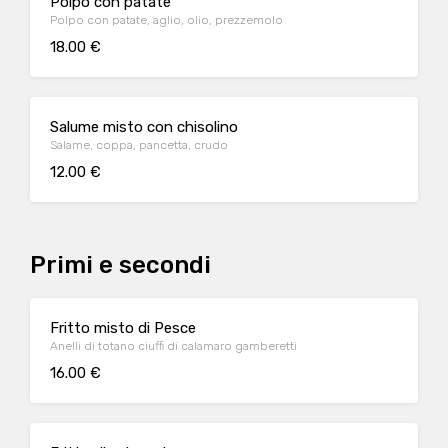
Polpo con patate
Polpo con patate, aglio, olio, prezzemolo
18.00 €
Salume misto con chisolino
Salame, coppa, pancetta, crudo
12.00 €
Primi e secondi
Fritto misto di Pesce
Anelli di totano ciuffi di calamaro gamberetti
16.00 €