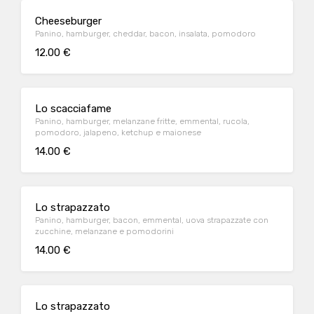
Cheeseburger
Panino, hamburger, cheddar, bacon, insalata, pomodoro
12.00 €
Lo scacciafame
Panino, hamburger, melanzane fritte, emmental, rucola,
pomodoro, jalapeno, ketchup e maionese
14.00 €
Lo strapazzato
Panino, hamburger, bacon, emmental, uova strapazzate con
zucchine, melanzane e pomodorini
14.00 €
Lo strapazzato