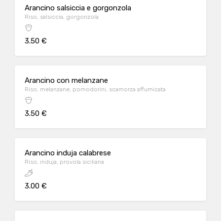
Arancino salsiccia e gorgonzola
Riso, salsiccia, gorgonzola
3.50 €
Arancino con melanzane
Riso, melanzane, pomodorini, scamorza affumicata
3.50 €
Arancino induja calabrese
Riso, induja, provola siciliana
3.00 €