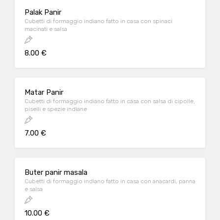
Palak Panir
Cubetti di formaggio indiano fatto in casa con spinaci
macinati e salsa
8.00 €
Matar Panir
Cubetti di formaggio indiano fatto in casa con salsa di cipolle,
piselli e spezie indiane
7.00 €
Buter panir masala
Cubetti di formaggio indiano fatto in casa con anacardi, panna
e salsa
10.00 €