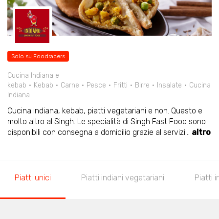
Solo su Foodracers
Cucina Indiana e
kebab
Kebab
Carne
Pesce
Fritti
Birre
Insalate
Cucina
Indiana
Cucina indiana, kebab, piatti vegetariani e non. Questo e
molto altro al Singh. Le specialità di Singh Fast Food sono
disponibili con consegna a domicilio grazie al servizi
...
altro
Piatti unici
Piatti indiani vegetariani
Piatti 