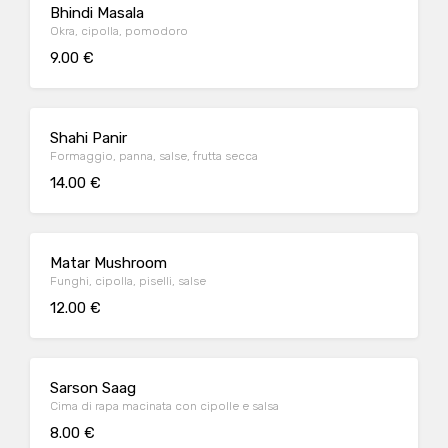
Bhindi Masala
Okra, cipolla, pomodoro
9.00 €
Shahi Panir
Formaggio, panna, salse, frutta secca
14.00 €
Matar Mushroom
Funghi, cipolla, piselli, salse
12.00 €
Sarson Saag
Cima di rapa macinata con cipolle e salsa
8.00 €