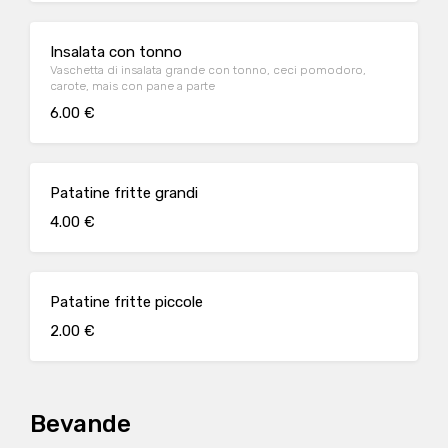
Insalata con tonno
Vaschetta di insalata grande con tonno, ceci pomodoro,
carote, mais con pane a parte
6.00 €
Patatine fritte grandi
4.00 €
Patatine fritte piccole
2.00 €
Bevande