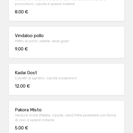
pomodoro, cipolla e spezie indiane
8.00 €
Vindaloo pollo
Petto di pollo, patate, salsa goan
9.00 €
Kadai Gost
Cubetti di agnello, cipolla e peperoni
12.00 €
Pakora Misto
Verdure miste (Patate, cipolla, ceci) fritte pastellate con farina
di ceci e spezie indiane,
5.00 €