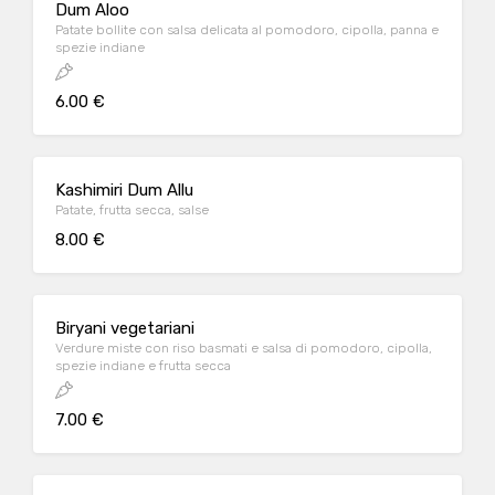
Dum Aloo
Patate bollite con salsa delicata al pomodoro, cipolla, panna e
spezie indiane
6.00 €
Kashimiri Dum Allu
Patate, frutta secca, salse
8.00 €
Biryani vegetariani
Verdure miste con riso basmati e salsa di pomodoro, cipolla,
spezie indiane e frutta secca
7.00 €