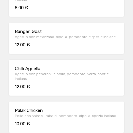
8.00 €
Bangan Gost
Agnello con melanzane, cipolla, pomodoro e spezie indiane
12.00 €
Chilli Agnello
Agnello con peperoni, cipolle, pomodoro, verza, spezie
indiane
12.00 €
Palak Chicken
Pollo con spinaci, salsa di pomodoro, cipolla, spezie indiane
10.00 €