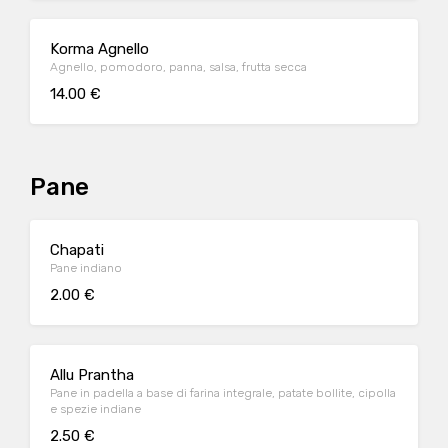
Korma Agnello
Agnello, pomodoro, panna, salsa, frutta secca
14.00 €
Pane
Chapati
Pane indiano
2.00 €
Allu Prantha
Pane in padella a base di farina integrale, patate bollite, cipolla
e spezie indiane
2.50 €