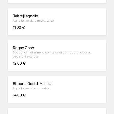
Jalfreji agnello
Agnello, verdure miste, salse
11.00 €
Rogan Josh
Bocconcini di agnello con salsa di pomodoro, cipolla,
peperoni e carote
12.00 €
Bhoona Gosht Masala
Agnello arrosto con salse
14.00 €