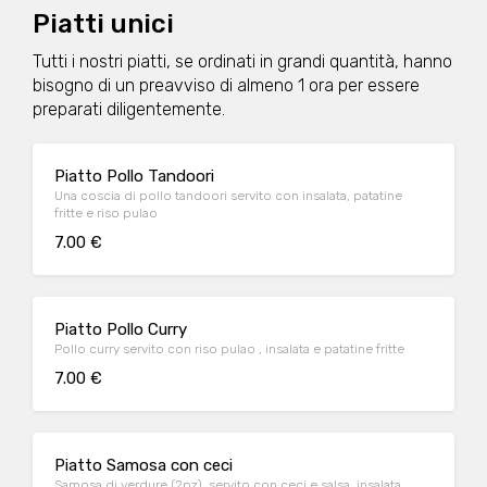
Piatti unici
Tutti i nostri piatti, se ordinati in grandi quantità, hanno
bisogno di un preavviso di almeno 1 ora per essere
preparati diligentemente.
Piatto Pollo Tandoori
Una coscia di pollo tandoori servito con insalata, patatine
fritte e riso pulao
7.00 €
Piatto Pollo Curry
Pollo curry servito con riso pulao , insalata e patatine fritte
7.00 €
Piatto Samosa con ceci
Samosa di verdure (2pz), servito con ceci e salsa, insalata