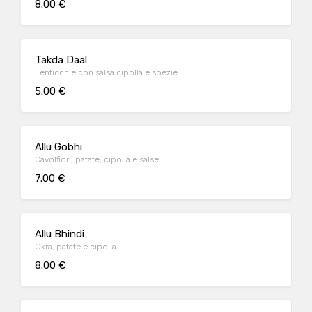
8.00 €
Takda Daal
Lenticchie con salsa cipolla e spezie
5.00 €
Allu Gobhi
Cavolfiori, patate, cipolla e salse
7.00 €
Allu Bhindi
Okra, patate e cipolla
8.00 €