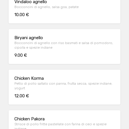
Vindaloo agnello
Bocconcini di agnello, salsa goa, patate
10.00 €
Biryani agnello
Bocconcini di agnello con riso basmati e salsa di pomodoro,
cipolla e spezie indiane
9.00 €
Chicken Korma
Petto di pollo saltato con panna, frutta secca, spezie indiane,
yogurt
12.00 €
Chicken Pakora
Strisce di pollo fritte pastellate con farina di ceci e spezie
indiane