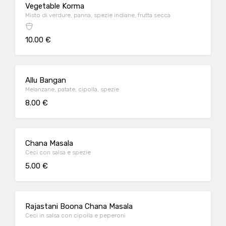
Vegetable Korma
Misto di verdure, panna, spezie indiane, frutta secca
10.00 €
Allu Bangan
Melanzane, patate, cipolla, spezie
8.00 €
Chana Masala
Ceci con salsa e spezie
5.00 €
Rajastani Boona Chana Masala
Ceci in salsa con cipolla e peperoni