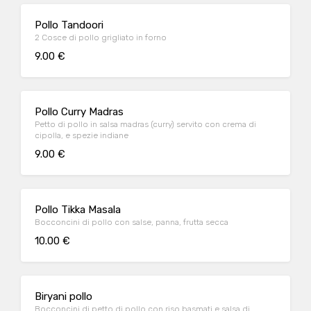
Pollo Tandoori
2 Cosce di pollo grigliato in forno
9.00 €
Pollo Curry Madras
Petto di pollo in salsa madras (curry) servito con crema di
cipolla, e spezie indiane
9.00 €
Pollo Tikka Masala
Bocconcini di pollo con salse, panna, frutta secca
10.00 €
Biryani pollo
Bocconcini di petto di pollo con riso basmati e salsa di