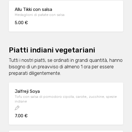
Allu Tikki con salsa
Medaglioni di patate con salsa
5.00 €
Piatti indiani vegetariani
Tutti i nostri piatti, se ordinati in grandi quantità, hanno
bisogno di un preavviso di almeno 1 ora per essere
preparati diligentemente.
Jalfreji Soya
Tofu con salsa di pomodoro cipolla, carote,, zucchine, spezie
indiane
7.00 €