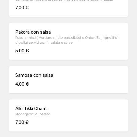
7.00 €
Pakora con salsa
Pakora misti ( Verdure miste pastellate) e Onion Bajji (anelli di
cipolla) serviti con insalata e salse
5.00 €
Samosa con salsa
4.00 €
Allu Tikki Chaat
Medaglioni di patate
7.00 €