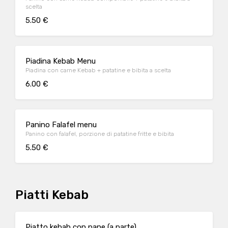
scelta
5.50 €
Piadina Kebab Menu
Piadina con carne Kebab + patatine e bibita a scelta
6.00 €
Panino Falafel menu
Panino con falafel, porzione di patatine fritte e bibita
5.50 €
Piatti Kebab
Piatto kebab con pane (a parte)