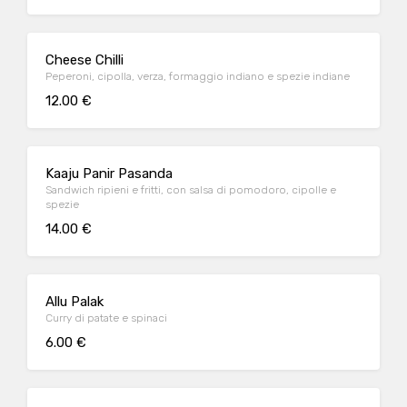
Cheese Chilli
Peperoni, cipolla, verza, formaggio indiano e spezie indiane
12.00 €
Kaaju Panir Pasanda
Sandwich ripieni e fritti, con salsa di pomodoro, cipolle e
spezie
14.00 €
Allu Palak
Curry di patate e spinaci
6.00 €