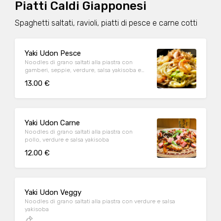
Piatti Caldi Giapponesi
Spaghetti saltati, ravioli, piatti di pesce e carne cotti
Yaki Udon Pesce
Noodles di grano saltati alla piastra con
gamberi, seppie, verdure, salsa yakisoba e
katsoubushi (tonno affumicato)
13.00 €
Yaki Udon Carne
Noodles di grano saltati alla piastra con
pollo, verdure e salsa yakisoba
12.00 €
Yaki Udon Veggy
Noodles di grano saltati alla piastra con verdure e salsa
yakisoba