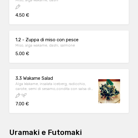
Miso, alga wakame, dashi
4.50 €
1.2 - Zuppa di miso con pesce
Miso, alga wakame, dashi, salmone
5.00 €
3.3 Wakame Salad
Alga Wakame, insalata iceberg, radicchio,
carote, semi di sesamo,condita con salsa di
soia e succo di zenzero
7.00 €
Uramaki e Futomaki