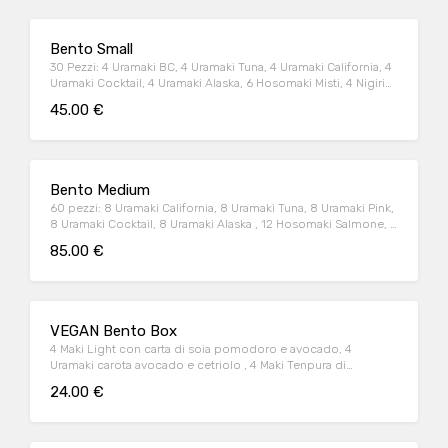
Bento Small
30 Pezzi: 4 Uramaki BC, 4 Uramaki Tuna, 4 Uramaki California, 4
Uramaki Cocktail, 4 Uramaki Alaska, 6 Hosomaki Misti, 4 Nigiri
Salmone
45.00 €
Bento Medium
60 pezzi: 8 Uramaki California, 8 Uramaki Tuna, 8 Uramaki Pink,
8 Uramaki Cocktail, 8 Uramaki Alaska , 12 Hosomaki Salmone, 4
Nigiri Tonno, 4 Nigiri Salmone
85.00 €
VEGAN Bento Box
4 Maki Light con carta di soia pomodoro e avocado, 4
Uramaki carota avocado e cetriolo , 4 Maki Tenpura di
zucchine e avocado con salsa Teriyaki
24.00 €