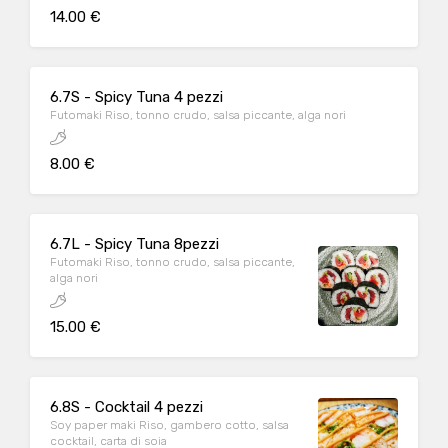
14.00 €
6.7S - Spicy Tuna 4 pezzi
Futomaki Riso, tonno crudo, salsa piccante, alga nori
8.00 €
6.7L - Spicy Tuna 8pezzi
Futomaki Riso, tonno crudo, salsa piccante,
alga nori
15.00 €
6.8S - Cocktail 4 pezzi
Soy paper maki Riso, gambero cotto, salsa
cocktail, carta di soia