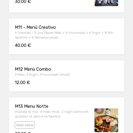
30.00 €
M11 - Menù Creativo
4 Uramaki - 5 Soy Paper Maki + 6 Hosomaki + 4 Nigiri + 8 Mix
Sashimi + 4 Namaharumaki
40.00 €
M12 Menù Combo
3 Maki, 3 Nigiri, 3 Hosomaki (misti)
12.00 €
M13 Menu Notte
Insalata di riso, 4 maki misti, 2 nigiri salmone,
spiedini di salmone flambé
Solo cena