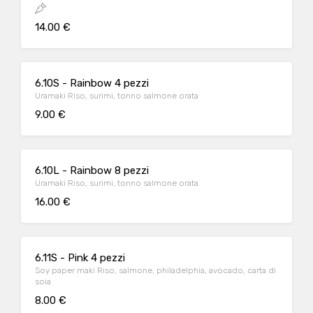
14.00 €
6.10S - Rainbow 4 pezzi
Uramaki Riso, surimi, tonno salmone orata
9.00 €
6.10L - Rainbow 8 pezzi
Uramaki Riso, surimi, tonno salmone orata
16.00 €
6.11S - Pink 4 pezzi
Soy paper maki Riso, salmone, philadelphia, avocado, carta di
soia
8.00 €