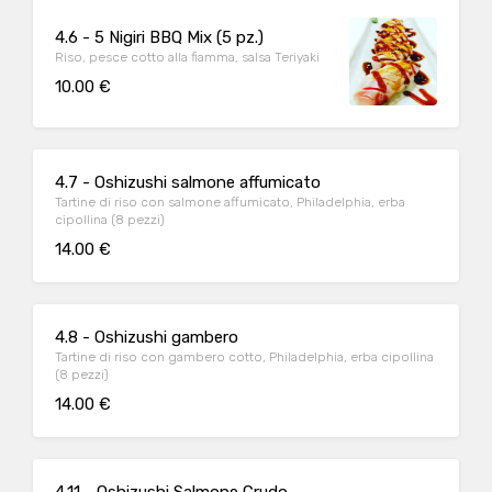
4.6 - 5 Nigiri BBQ Mix (5 pz.)
Riso, pesce cotto alla fiamma, salsa Teriyaki
10.00 €
4.7 - Oshizushi salmone affumicato
Tartine di riso con salmone affumicato, Philadelphia, erba
cipollina (8 pezzi)
14.00 €
4.8 - Oshizushi gambero
Tartine di riso con gambero cotto, Philadelphia, erba cipollina
(8 pezzi)
14.00 €