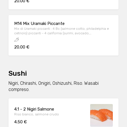
20.00 €
M14 Mix Uramaki Piccante
Mix di Uramaki piccanti : 4 Bc (salmone cotto, philadelphia e
cetriolo) piccanti - 4 california (surimi, avocado,
maionese)piccanti - 4 Tuna (mousse di tonno e
insalatina)piccanti
20.00 €
Sushi
Nigiri, Chirashi, Onigiri, Oshizushi, Riso. Wasabi
compreso.
4.1 - 2 Nigiri Salmone
Riso bianco, salmone crudo
4.50 €