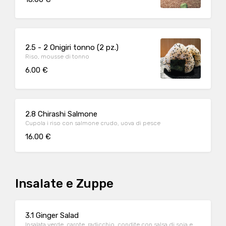
2.5 - 2 Onigiri tonno (2 pz.)
Riso, mousse di tonno
6.00 €
2.8 Chirashi Salmone
Cupola i riso con salmone crudo, uova di pesce
16.00 €
Insalate e Zuppe
3.1 Ginger Salad
Insalata verde, carote, radicchio, condite con salsa di soia e