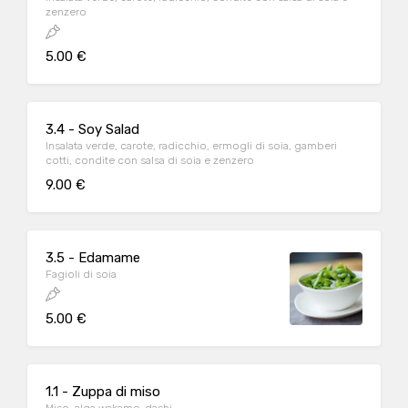
zenzero
5.00 €
3.4 - Soy Salad
Insalata verde, carote, radicchio, ermogli di soia, gamberi
cotti, condite con salsa di soia e zenzero
9.00 €
3.5 - Edamame
Fagioli di soia
5.00 €
1.1 - Zuppa di miso