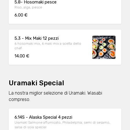
5.8- Hosomaki pesce
Riso, alga, pesce
6.00 €
5.3 - Mix Maki 12 pezzi
6 hosomaki mix, 6 maki mix a scelta dello
chef
14.00 €
Uramaki Special
La nostra miglior selezione di Uramaki. Wasabi
compreso.
6.14S - Alaska Special 4 pezzi
Uramaki Salmone affumicato, Philadelphia, semi di sesamo,
salsa di soia special