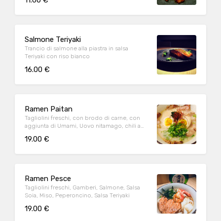
11.00 €
Salmone Teriyaki
Trancio di salmone alla piastra in salsa
Teriyaki con riso bianco
16.00 €
Ramen Paitan
Tagliolini freschi, con brodo di carne, con
aggiunta di Umami, Uovo nitamago, chili a
fette, spinaci, carne di Maiale
19.00 €
Ramen Pesce
Tagliolini freschi, Gamberi, Salmone, Salsa
Soia, Miso, Peperoncino, Salsa Teriyaki
19.00 €