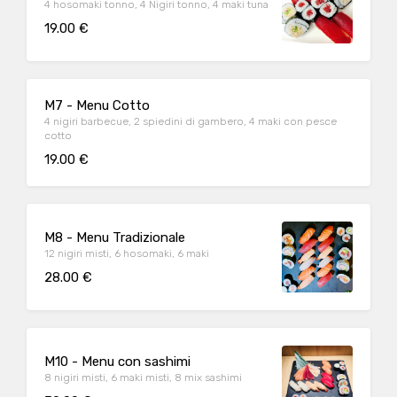
4 hosomaki tonno, 4 Nigiri tonno, 4 maki tuna
19.00 €
M7 - Menu Cotto
4 nigiri barbecue, 2 spiedini di gambero, 4 maki con pesce
cotto
19.00 €
M8 - Menu Tradizionale
12 nigiri misti, 6 hosomaki, 6 maki
28.00 €
M10 - Menu con sashimi
8 nigiri misti, 6 maki misti, 8 mix sashimi