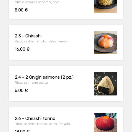
olio e semi di sesamo, soia
8.00 €
2.3 - Chirashi
Riso, sashimi misto, salsa Teriyaki
16.00 €
2.4 - 2 Onigiri salmone (2 pz.)
Riso, salmone cotto
6.00 €
2.6 - Chirashi tonno
Riso, sashimi tonno, salsa Teriyaki
18.00 €