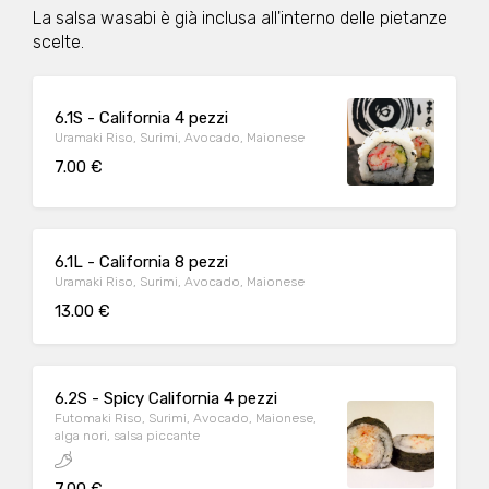
La salsa wasabi è già inclusa all'interno delle pietanze
scelte.
6.1S - California 4 pezzi
Uramaki Riso, Surimi, Avocado, Maionese
7.00 €
6.1L - California 8 pezzi
Uramaki Riso, Surimi, Avocado, Maionese
13.00 €
6.2S - Spicy California 4 pezzi
Futomaki Riso, Surimi, Avocado, Maionese,
alga nori, salsa piccante