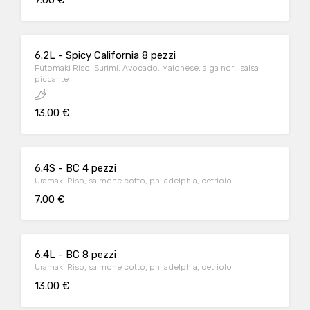
7.00 €
6.2L - Spicy California 8 pezzi
Futomaki Riso, Surimi, Avocado, Maionese, alga nori, salsa
piccante
13.00 €
6.4S - BC 4 pezzi
Uramaki Riso, salmone cotto, philadelphia, cetriolo
7.00 €
6.4L - BC 8 pezzi
Uramaki Riso, salmone cotto, philadelphia, cetriolo
13.00 €