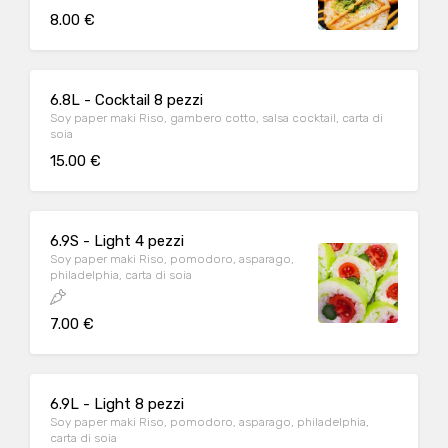
8.00 €
6.8L - Cocktail 8 pezzi
Soy paper maki Riso, gambero cotto, salsa cocktail, carta di
soia
15.00 €
6.9S - Light 4 pezzi
Soy paper maki Riso, pomodoro, asparago,
philadelphia, carta di soia
7.00 €
6.9L - Light 8 pezzi
Soy paper maki Riso, pomodoro, asparago, philadelphia,
carta di soia