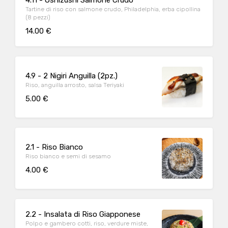
4.11 - Oshizushi Salmone Crudo
Tartine di riso con salmone crudo, Philadelphia, erba cipollina
(8 pezzi)
14.00 €
4.9 - 2 Nigiri Anguilla (2pz.)
Riso, anguilla arrosto, salsa Teriyaki
5.00 €
2.1 - Riso Bianco
Riso bianco e semi di sesamo
4.00 €
2.2 - Insalata di Riso Giapponese
Polpo e gambero cotti, riso, verdure miste,