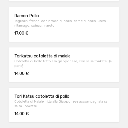
Ramen Pollo
Tagliolini freschi con brodo di pollo, carne di pollo, uovo
nitamago, spinaci, naruto
17.00 €
Torikatsu cotoletta di maiale
Cotoletta di Pollo fritto alla giapponese, con salsa tonkatsu (a
parte)
14.00 €
Tori Katsu cotoletta di pollo
Cotoletta di Maiale fritta alla Giapponese accompagnata sa
salsa Tonkatsu
14.00 €