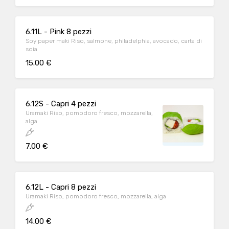
6.11L - Pink 8 pezzi
Soy paper maki Riso, salmone, philadelphia, avocado, carta di
soia
15.00 €
6.12S - Capri 4 pezzi
Uramaki Riso, pomodoro fresco, mozzarella,
alga
7.00 €
6.12L - Capri 8 pezzi
Uramaki Riso, pomodoro fresco, mozzarella, alga
14.00 €