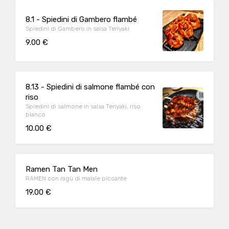
8.1 - Spiedini di Gambero flambé
Spiedini di Gambero in salsa Teriyaki
9.00 €
8.13 - Spiedini di salmone flambé con
riso
Spiedini di salmone in salsa Teriyaki, riso
bianco
10.00 €
Ramen Tan Tan Men
RAMEN con ragù di maiale piccante
19.00 €