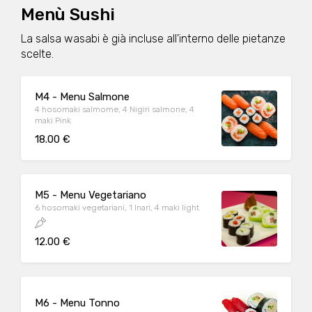
Menù Sushi
La salsa wasabi è già incluse all'interno delle pietanze
scelte.
M4 - Menu Salmone
4 hosomaki salmome, 4 Nigiri salmone, 4
maki Pink
18.00 €
M5 - Menu Vegetariano
6 hosomaki vegetariani, 1 Inari, 4 maki light
12.00 €
M6 - Menu Tonno