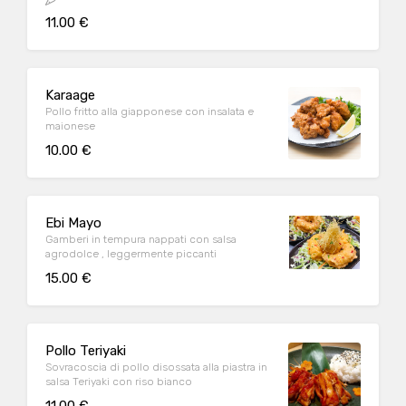
11.00 €
Karaage
Pollo fritto alla giapponese con insalata e
maionese
10.00 €
Ebi Mayo
Gamberi in tempura nappati con salsa
agrodolce , leggermente piccanti
15.00 €
Pollo Teriyaki
Sovracoscia di pollo disossata alla piastra in
salsa Teriyaki con riso bianco