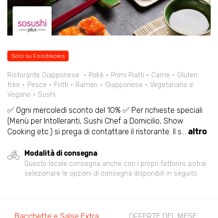
Solo su Foodracers
Ristorante Giapponese
Pokè
Primi Piatti
Carne
Gluten
free
Pesce
Fritti
Ramen
Giapponese
Vegetariano e
Vegano
Sushi
✅ Ogni mercoledì sconto del 10% ✅ Per richieste speciali
(Menù per Intolleranti, Sushi Chef a Domicilio, Show
Cooking etc.) si prega di contattare il ristorante. Il s
...
altro
Modalità di consegna
Questo locale consegna anche con i propri fattorini, potrai
selezionare le opzioni di consegna disponibili in seguito.
Bacchette e Salse Extra
OFFERTE DEL MESE