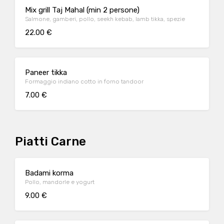
Mix grill Taj Mahal (min 2 persone)
Salmone, gamberi, pollo, seekh kebab, lamb tikka, spezie
22.00 €
Paneer tikka
Formaggio indiano cotto in forno tandoor
7.00 €
Piatti Carne
Badami korma
Pollo, mandorle e yogurt
9.00 €