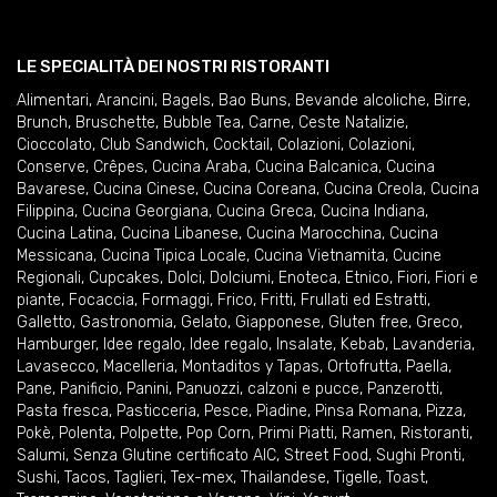
LE SPECIALITÀ DEI NOSTRI RISTORANTI
Alimentari
,
Arancini
,
Bagels
,
Bao Buns
,
Bevande alcoliche
,
Birre
,
Brunch
,
Bruschette
,
Bubble Tea
,
Carne
,
Ceste Natalizie
,
Cioccolato
,
Club Sandwich
,
Cocktail
,
Colazioni
,
Colazioni
,
Conserve
,
Crêpes
,
Cucina Araba
,
Cucina Balcanica
,
Cucina
Bavarese
,
Cucina Cinese
,
Cucina Coreana
,
Cucina Creola
,
Cucina
Filippina
,
Cucina Georgiana
,
Cucina Greca
,
Cucina Indiana
,
Cucina Latina
,
Cucina Libanese
,
Cucina Marocchina
,
Cucina
Messicana
,
Cucina Tipica Locale
,
Cucina Vietnamita
,
Cucine
Regionali
,
Cupcakes
,
Dolci
,
Dolciumi
,
Enoteca
,
Etnico
,
Fiori
,
Fiori e
piante
,
Focaccia
,
Formaggi
,
Frico
,
Fritti
,
Frullati ed Estratti
,
Galletto
,
Gastronomia
,
Gelato
,
Giapponese
,
Gluten free
,
Greco
,
Hamburger
,
Idee regalo
,
Idee regalo
,
Insalate
,
Kebab
,
Lavanderia
,
Lavasecco
,
Macelleria
,
Montaditos y Tapas
,
Ortofrutta
,
Paella
,
Pane
,
Panificio
,
Panini
,
Panuozzi, calzoni e pucce
,
Panzerotti
,
Pasta fresca
,
Pasticceria
,
Pesce
,
Piadine
,
Pinsa Romana
,
Pizza
,
Pokè
,
Polenta
,
Polpette
,
Pop Corn
,
Primi Piatti
,
Ramen
,
Ristoranti
,
Salumi
,
Senza Glutine certificato AIC
,
Street Food
,
Sughi Pronti
,
Sushi
,
Tacos
,
Taglieri
,
Tex-mex
,
Thailandese
,
Tigelle
,
Toast
,