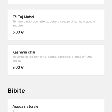
Tè Taj Mahal
Tè nero caldo con latte, zucchero grezzo di canna e spezie
antiche
3.00 €
Kashmiri chai
Tè verde caldo con latte, panna, sciroppo di rose e frutta
secca
3.00 €
Bibite
Acqua naturale
1 L