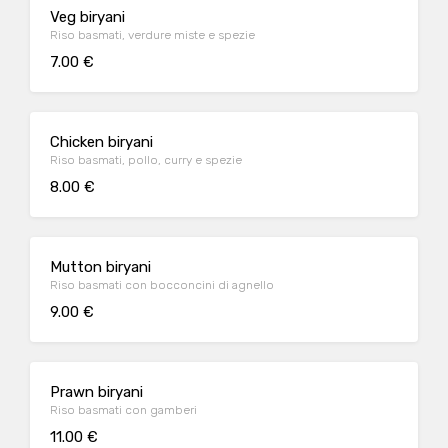
Veg biryani
Riso basmati, verdure miste e spezie
7.00 €
Chicken biryani
Riso basmati, pollo, curry e spezie
8.00 €
Mutton biryani
Riso basmati con bocconcini di agnello
9.00 €
Prawn biryani
Riso basmati con gamberi
11.00 €