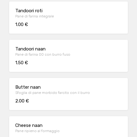
Tandoori roti
Pane di farina integrale
1.00 €
Tandoori naan
Pane di farina 00 con burro fuso
1.50 €
Butter naan
Sfoglia di pane morbido farcito con il burro
2.00 €
Cheese naan
Pane ripieno al formaggio