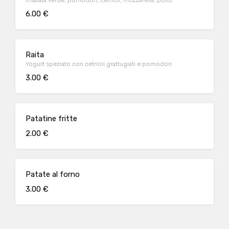
Insalata verde, pomodori, cetrioli, mozzarella, pollo
6.00 €
Raita
Yogurt speziato con cetrioli grattugiati e pomodori
3.00 €
Patatine fritte
2.00 €
Patate al forno
3.00 €