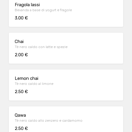
Fragola lassi
Bevanda a base di yogurt e fragole
3.00 €
Chai
Tè nero caldo con latte e spezie
2.00 €
Lemon chai
Tè nero caldo al limone
2.50 €
Qawa
Tè nero caldo allo zenzero e cardamomo
2.50 €