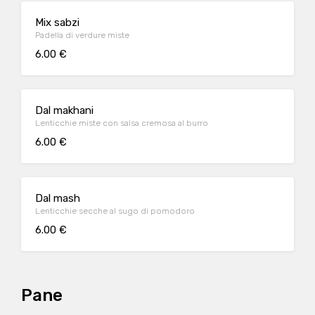
Mix sabzi
Padella di verdure miste
6.00 €
Dal makhani
Lenticchie miste con salsa cremosa al burro
6.00 €
Dal mash
Lenticchie secche al sugo di pomodoro
6.00 €
Pane