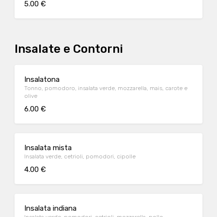
5.00 €
Insalate e Contorni
Insalatona
Tonno, pomodoro, insalata verde, mozzarella, mais, carote e
olive
6.00 €
Insalata mista
Insalata verde, cetrioli, pomodori, cipolle
4.00 €
Insalata indiana