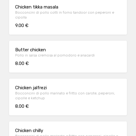
Chicken tikka masala
Bocconcini di pollo cotti in forno tandoor con peperoni e
cipolla
9.00 €
Butter chicken
Pollo in salsa cremosa al pomodoro e anacardi
8.00 €
Chicken jalfrezi
Bocconcini di pollo marinato e fritto con carote, peperoni,
cipolle e ketchup
8.00 €
Chicken chilly