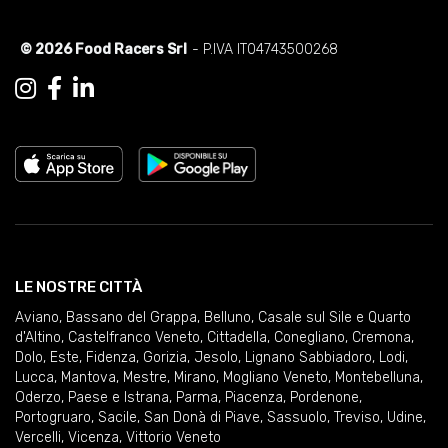
© 2026 Food Racers Srl
- P.IVA IT04743500268
LE NOSTRE CITTÀ
Aviano
,
Bassano del Grappa
,
Belluno
,
Casale sul Sile e Quarto
d'Altino
,
Castelfranco Veneto
,
Cittadella
,
Conegliano
,
Cremona
,
Dolo
,
Este
,
Fidenza
,
Gorizia
,
Jesolo
,
Lignano Sabbiadoro
,
Lodi
,
Lucca
,
Mantova
,
Mestre
,
Mirano
,
Mogliano Veneto
,
Montebelluna
,
Oderzo
,
Paese e Istrana
,
Parma
,
Piacenza
,
Pordenone
,
Portogruaro
,
Sacile
,
San Donà di Piave
,
Sassuolo
,
Treviso
,
Udine
,
Vercelli
,
Vicenza
,
Vittorio Veneto