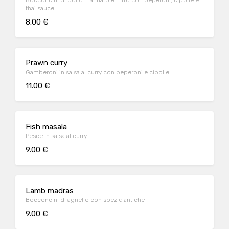
Bocconcini di pollo marinato e fritto con peperoni, cipolle e
thai sauce
8.00 €
Prawn curry
Gamberoni in salsa al curry con peperoni e cipolle
11.00 €
Fish masala
Pesce in salsa al curry
9.00 €
Lamb madras
Bocconcini di agnello con spezie antiche
9.00 €