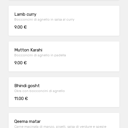
Lamb curry
Bocconcini di agnello in salsa al curry
9.00 €
Mutton Karahi
Bocconcini di agnello in padella
9.00 €
Bhindi gosht
Okra con bocconcini di agnello
11.00 €
Qeema matar
Carne macinata di manzo, piselli, salsa di verdure e spezie