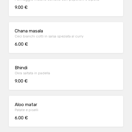
9.00 €
Chana masala
Ceci bianchi cotti in salsa speziata al curry
6.00 €
Bhindi
Okra saltata in padella
9.00 €
Aloo matar
Patate e piselli
6.00 €