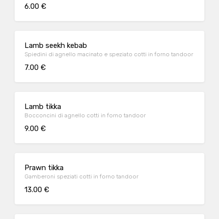
6.00 €
Lamb seekh kebab
Spiedini di agnello macinato e speziato cotti in forno tandoor
7.00 €
Lamb tikka
Bocconcini di agnello cotti in forno tandoor
9.00 €
Prawn tikka
Gamberoni speziati cotti in forno tandoor
13.00 €