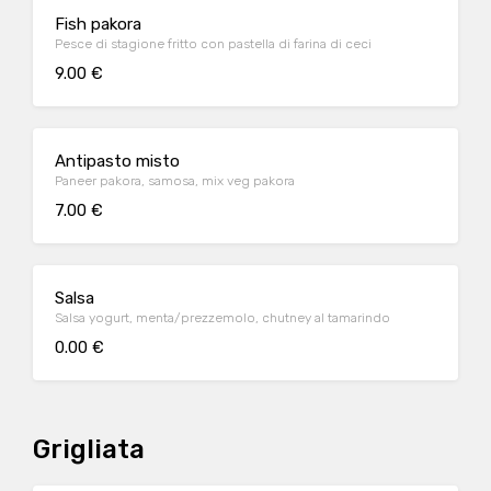
Fish pakora
Pesce di stagione fritto con pastella di farina di ceci
9.00 €
Antipasto misto
Paneer pakora, samosa, mix veg pakora
7.00 €
Salsa
Salsa yogurt, menta/prezzemolo, chutney al tamarindo
0.00 €
Grigliata