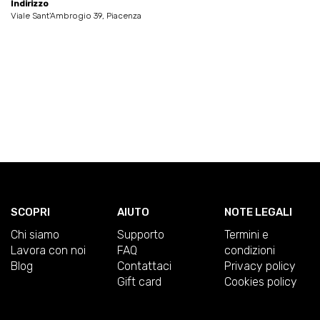
Indirizzo
Viale Sant'Ambrogio 39, Piacenza
SCOPRI
AIUTO
NOTE LEGALI
Chi siamo
Supporto
Termini e
Lavora con noi
FAQ
condizioni
Blog
Contattaci
Privacy policy
Gift card
Cookies policy