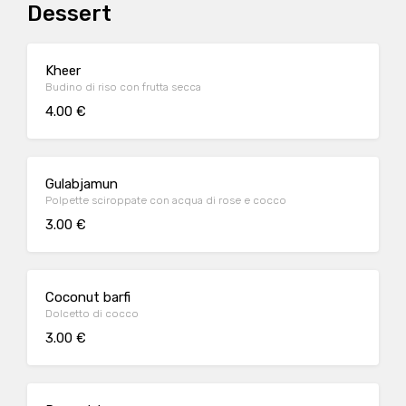
Dessert
Kheer
Budino di riso con frutta secca
4.00 €
Gulabjamun
Polpette sciroppate con acqua di rose e cocco
3.00 €
Coconut barfi
Dolcetto di cocco
3.00 €