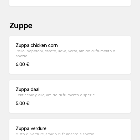
Zuppe
Zuppa chicken corn
Pollo, peperoni, carote, uova, verza, amido di frumento e
spezie
6.00 €
Zuppa daal
Lenticchie gialle, amido di frumento e spezie
5.00 €
Zuppa verdure
Misto di verdure, amido di frumento e spezie