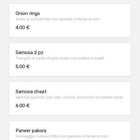
Onion rings
Anelli di cipolla fritti con pastella di farina di ceci
4.00 €
Samosa 2 pz
Triangoli di pasta sfoglia ripieni con patate e piselli
5.00 €
Samosa chaat
Samosa guarnito con ceci, cipolla, pomodori e insalata verde
6.00 €
Paneer pakora
Formaggio indiano fritto con pastella di farina di ceci