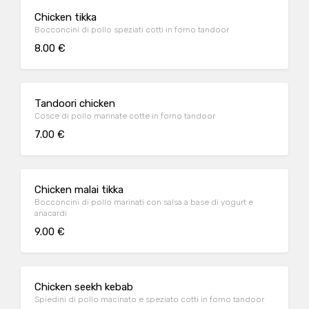
Chicken tikka
Bocconcini di pollo speziati cotti in forno tandoor
8.00 €
Tandoori chicken
Cosce di pollo marinate cotte in forno tandoor
7.00 €
Chicken malai tikka
Bocconcini di pollo marinati con salsa a base di yogurt e
anacardi
9.00 €
Chicken seekh kebab
Spiedini di pollo macinato e speziato cotti in forno tandoor