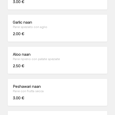
3.00 €
Garlic naan
Pane speziato con aglio
2.00 €
Aloo naan
Pane ripieno con patate speziate
2.50 €
Peshawari naan
Pane con frutta secca
3.00 €