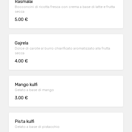
Rasmalai
Bocconcini di ricotta fresca con crema a base di latte e frutta
secca
5.00 €
Gajrela
Dolce di carote al burro chiarificato aromatizzato alla frutta
secca
4.00 €
Mango kulfi
Gelato a base di mango
3.00 €
Pista kulfi
Gelato a base di pistacchio