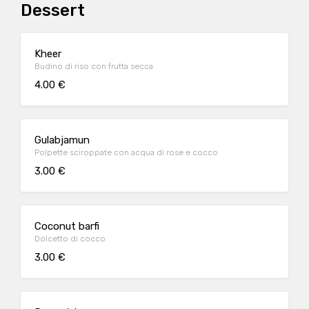
Dessert
Kheer
Budino di riso con frutta secca
4.00 €
Gulabjamun
Polpette sciroppate con acqua di rose e cocco
3.00 €
Coconut barfi
Dolcetto di cocco
3.00 €