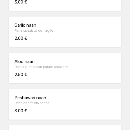
3.00 €
Garlic naan
Pane speziato con aglio
2.00 €
Aloo naan
Pane ripieno con patate speziate
2.50 €
Peshawari naan
Pane con frutta secca
3.00 €