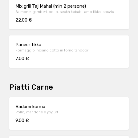
Mix grill Taj Mahal (min 2 persone)
Salmone, gamberi, pollo, seekh kebab, lamb tikka, spezie
22.00 €
Paneer tikka
Formaggio indiano cotto in forno tandoor
7.00 €
Piatti Carne
Badami korma
Pollo, mandorle e yogurt
9.00 €