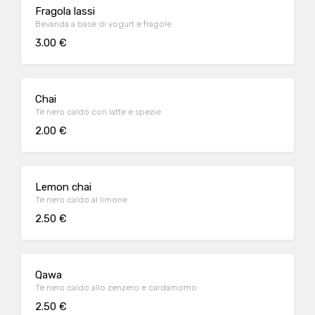
Fragola lassi
Bevanda a base di yogurt e fragole
3.00 €
Chai
Tè nero caldo con latte e spezie
2.00 €
Lemon chai
Tè nero caldo al limone
2.50 €
Qawa
Tè nero caldo allo zenzero e cardamomo
2.50 €