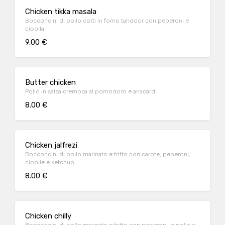
Chicken tikka masala
Bocconcini di pollo cotti in forno tandoor con peperoni e
cipolla
9.00 €
Butter chicken
Pollo in salsa cremosa al pomodoro e anacardi
8.00 €
Chicken jalfrezi
Bocconcini di pollo marinato e fritto con carote, peperoni,
cipolle e ketchup
8.00 €
Chicken chilly