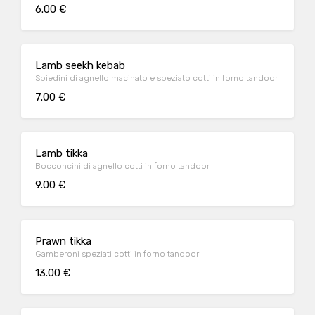
6.00 €
Lamb seekh kebab
Spiedini di agnello macinato e speziato cotti in forno tandoor
7.00 €
Lamb tikka
Bocconcini di agnello cotti in forno tandoor
9.00 €
Prawn tikka
Gamberoni speziati cotti in forno tandoor
13.00 €