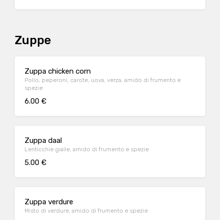
Zuppe
Zuppa chicken corn
Pollo, peperoni, carote, uova, verza, amido di frumento e
spezie
6.00 €
Zuppa daal
Lenticchie gialle, amido di frumento e spezie
5.00 €
Zuppa verdure
Misto di verdure, amido di frumento e spezie