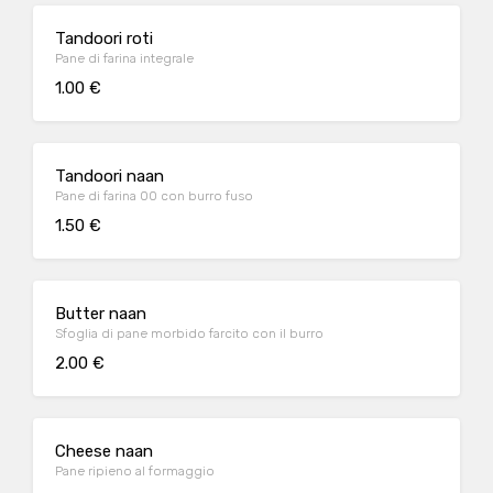
Tandoori roti
Pane di farina integrale
1.00 €
Tandoori naan
Pane di farina 00 con burro fuso
1.50 €
Butter naan
Sfoglia di pane morbido farcito con il burro
2.00 €
Cheese naan
Pane ripieno al formaggio