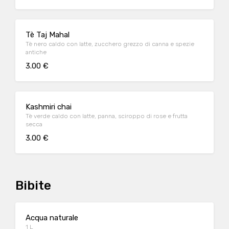
Tè Taj Mahal
Tè nero caldo con latte, zucchero grezzo di canna e spezie
antiche
3.00 €
Kashmiri chai
Tè verde caldo con latte, panna, sciroppo di rose e frutta
secca
3.00 €
Bibite
Acqua naturale
1 L