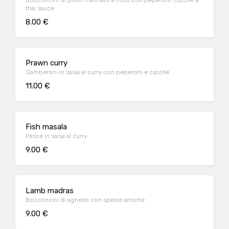
Bocconcini di pollo marinato e fritto con peperoni, cipolle e
thai sauce
8.00 €
Prawn curry
Gamberoni in salsa al curry con peperoni e cipolle
11.00 €
Fish masala
Pesce in salsa al curry
9.00 €
Lamb madras
Bocconcini di agnello con spezie antiche
9.00 €