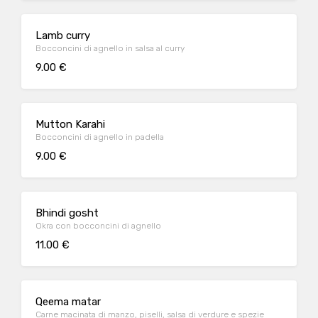
Lamb curry
Bocconcini di agnello in salsa al curry
9.00 €
Mutton Karahi
Bocconcini di agnello in padella
9.00 €
Bhindi gosht
Okra con bocconcini di agnello
11.00 €
Qeema matar
Carne macinata di manzo, piselli, salsa di verdure e spezie