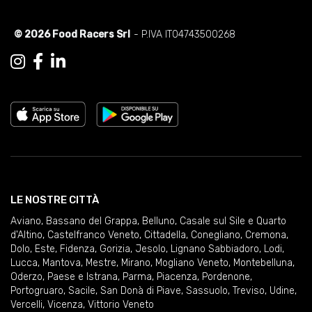
© 2026 Food Racers Srl
- P.IVA IT04743500268
LE NOSTRE CITTÀ
Aviano
,
Bassano del Grappa
,
Belluno
,
Casale sul Sile e Quarto
d'Altino
,
Castelfranco Veneto
,
Cittadella
,
Conegliano
,
Cremona
,
Dolo
,
Este
,
Fidenza
,
Gorizia
,
Jesolo
,
Lignano Sabbiadoro
,
Lodi
,
Lucca
,
Mantova
,
Mestre
,
Mirano
,
Mogliano Veneto
,
Montebelluna
,
Oderzo
,
Paese e Istrana
,
Parma
,
Piacenza
,
Pordenone
,
Portogruaro
,
Sacile
,
San Donà di Piave
,
Sassuolo
,
Treviso
,
Udine
,
Vercelli
,
Vicenza
,
Vittorio Veneto