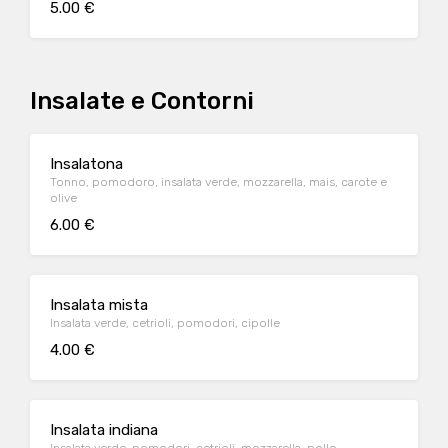
5.00 €
Insalate e Contorni
Insalatona
Tonno, pomodoro, insalata verde, mozzarella, mais, carote e
olive
6.00 €
Insalata mista
Insalata verde, cetrioli, pomodori, cipolle
4.00 €
Insalata indiana