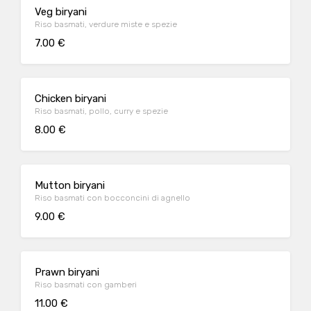
Veg biryani
Riso basmati, verdure miste e spezie
7.00 €
Chicken biryani
Riso basmati, pollo, curry e spezie
8.00 €
Mutton biryani
Riso basmati con bocconcini di agnello
9.00 €
Prawn biryani
Riso basmati con gamberi
11.00 €