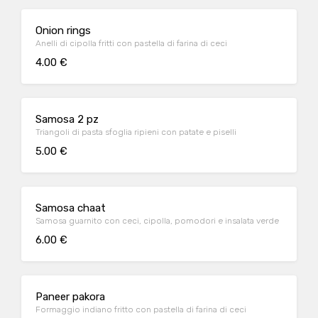
Onion rings
Anelli di cipolla fritti con pastella di farina di ceci
4.00 €
Samosa 2 pz
Triangoli di pasta sfoglia ripieni con patate e piselli
5.00 €
Samosa chaat
Samosa guarnito con ceci, cipolla, pomodori e insalata verde
6.00 €
Paneer pakora
Formaggio indiano fritto con pastella di farina di ceci