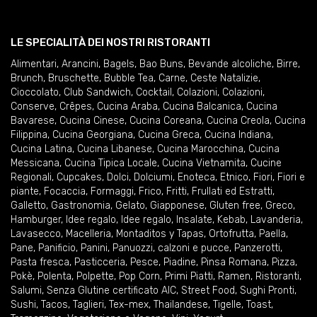
LE SPECIALITÀ DEI NOSTRI RISTORANTI
Alimentari
,
Arancini
,
Bagels
,
Bao Buns
,
Bevande alcoliche
,
Birre
,
Brunch
,
Bruschette
,
Bubble Tea
,
Carne
,
Ceste Natalizie
,
Cioccolato
,
Club Sandwich
,
Cocktail
,
Colazioni
,
Colazioni
,
Conserve
,
Crêpes
,
Cucina Araba
,
Cucina Balcanica
,
Cucina
Bavarese
,
Cucina Cinese
,
Cucina Coreana
,
Cucina Creola
,
Cucina
Filippina
,
Cucina Georgiana
,
Cucina Greca
,
Cucina Indiana
,
Cucina Latina
,
Cucina Libanese
,
Cucina Marocchina
,
Cucina
Messicana
,
Cucina Tipica Locale
,
Cucina Vietnamita
,
Cucine
Regionali
,
Cupcakes
,
Dolci
,
Dolciumi
,
Enoteca
,
Etnico
,
Fiori
,
Fiori e
piante
,
Focaccia
,
Formaggi
,
Frico
,
Fritti
,
Frullati ed Estratti
,
Galletto
,
Gastronomia
,
Gelato
,
Giapponese
,
Gluten free
,
Greco
,
Hamburger
,
Idee regalo
,
Idee regalo
,
Insalate
,
Kebab
,
Lavanderia
,
Lavasecco
,
Macelleria
,
Montaditos y Tapas
,
Ortofrutta
,
Paella
,
Pane
,
Panificio
,
Panini
,
Panuozzi, calzoni e pucce
,
Panzerotti
,
Pasta fresca
,
Pasticceria
,
Pesce
,
Piadine
,
Pinsa Romana
,
Pizza
,
Pokè
,
Polenta
,
Polpette
,
Pop Corn
,
Primi Piatti
,
Ramen
,
Ristoranti
,
Salumi
,
Senza Glutine certificato AIC
,
Street Food
,
Sughi Pronti
,
Sushi
,
Tacos
,
Taglieri
,
Tex-mex
,
Thailandese
,
Tigelle
,
Toast
,