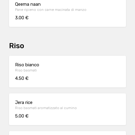
Qeema naan
Pane ripieno con carne macinata di manzo
3.00 €
Riso
Riso bianco
Riso basmati
4.50 €
Jera rice
Riso basmati aromatizzato al cumino
5.00 €