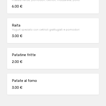
Insalata verde, pomodori, cetrioli, mozzarella, pollo
6.00 €
Raita
Yogurt speziato con cetrioli grattugiati e pomodori
3.00 €
Patatine fritte
2.00 €
Patate al forno
3.00 €