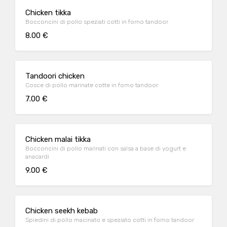
Chicken tikka
Bocconcini di pollo speziati cotti in forno tandoor
8.00 €
Tandoori chicken
Cosce di pollo marinate cotte in forno tandoor
7.00 €
Chicken malai tikka
Bocconcini di pollo marinati con salsa a base di yogurt e
anacardi
9.00 €
Chicken seekh kebab
Spiedini di pollo macinato e speziato cotti in forno tandoor