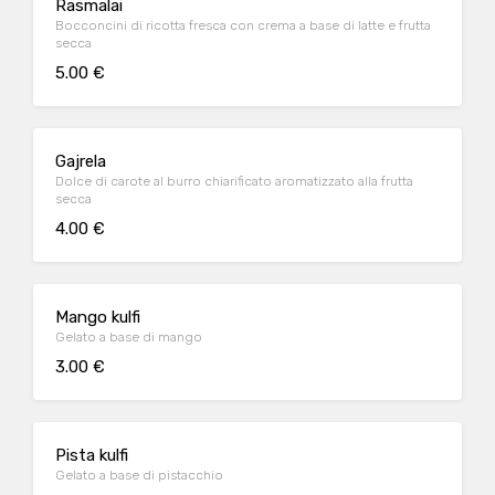
Rasmalai
Bocconcini di ricotta fresca con crema a base di latte e frutta
secca
5.00 €
Gajrela
Dolce di carote al burro chiarificato aromatizzato alla frutta
secca
4.00 €
Mango kulfi
Gelato a base di mango
3.00 €
Pista kulfi
Gelato a base di pistacchio