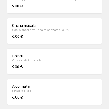
9.00 €
Chana masala
Ceci bianchi cotti in salsa speziata al curry
6.00 €
Bhindi
Okra saltata in padella
9.00 €
Aloo matar
Patate e piselli
6.00 €