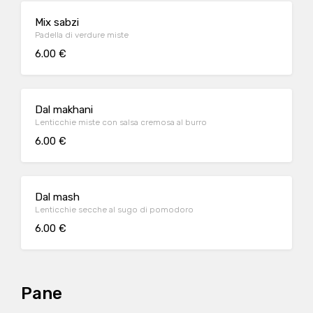
Mix sabzi
Padella di verdure miste
6.00 €
Dal makhani
Lenticchie miste con salsa cremosa al burro
6.00 €
Dal mash
Lenticchie secche al sugo di pomodoro
6.00 €
Pane