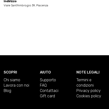
Indirizzo
Viale Sant'Ambrogio 39, Piacenza
SCOPRI
AIUTO
NOTE LEGALI
Chi siamo
Supporto
Termini e
Lavora con noi
FAQ
condizioni
Blog
Contattaci
Privacy policy
Gift card
Cookies policy