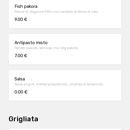
Fish pakora
Pesce di stagione fritto con pastella di farina di ceci
9.00 €
Antipasto misto
Paneer pakora, samosa, mix veg pakora
7.00 €
Salsa
Salsa yogurt, menta/prezzemolo, chutney al tamarindo
0.00 €
Grigliata