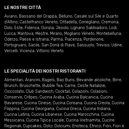
LE NOSTRE CITTÀ
Aviano
,
Bassano del Grappa
,
Belluno
,
Casale sul Sile e Quarto
d'Altino
,
Castelfranco Veneto
,
Cittadella
,
Conegliano
,
Cremona
,
Dolo
,
Este
,
Fidenza
,
Gorizia
,
Jesolo
,
Lignano Sabbiadoro
,
Lodi
,
Lucca
,
Mantova
,
Mestre
,
Mirano
,
Mogliano Veneto
,
Montebelluna
,
Oderzo
,
Paese e Istrana
,
Parma
,
Piacenza
,
Pordenone
,
Portogruaro
,
Sacile
,
San Donà di Piave
,
Sassuolo
,
Treviso
,
Udine
,
Vercelli
,
Vicenza
,
Vittorio Veneto
LE SPECIALITÀ DEI NOSTRI RISTORANTI
Alimentari
,
Arancini
,
Bagels
,
Bao Buns
,
Bevande alcoliche
,
Birre
,
Brunch
,
Bruschette
,
Bubble Tea
,
Carne
,
Ceste Natalizie
,
Cioccolato
,
Club Sandwich
,
Cocktail
,
Colazioni
,
Colazioni
,
Conserve
,
Crêpes
,
Cucina Araba
,
Cucina Balcanica
,
Cucina
Bavarese
,
Cucina Cinese
,
Cucina Coreana
,
Cucina Creola
,
Cucina
Filippina
,
Cucina Georgiana
,
Cucina Greca
,
Cucina Indiana
,
Cucina Latina
,
Cucina Libanese
,
Cucina Marocchina
,
Cucina
Messicana
,
Cucina Tipica Locale
,
Cucina Vietnamita
,
Cucine
Regionali
,
Cupcakes
,
Dolci
,
Dolciumi
,
Enoteca
,
Etnico
,
Fiori
,
Fiori e