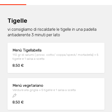
Tigelle
vi consigliamo di riscaldarle le tigelle in una padella
antiaderente 3 minuti per lato
Menù Tigellabella
110 gr di salumi ( prosc. cotto/ coppa/speck/ mortadella) + 5
tigelle e 1 salsa a scelta
8.50 €
Menù vegetariano
Verdure alla griglia + 5 tigelle e 1 salsa a scelta
8.50 €