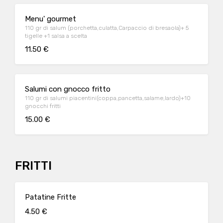
Menu' gourmet
110 gr di salum (porchetta,culatta,Carpaccio di bresaola)+ 5
tigelle +1 salsa a scelta
11.50 €
Salumi con gnocco fritto
110 gr di salumi piacentini(coppa,pancetta,salame,lardo)+10
gnocchi fritti
15.00 €
FRITTI
Patatine Fritte
4.50 €