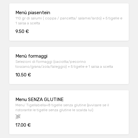
Menù piasentein
110 gr di salumi ( coppa / pancetta/ salame/lardo) + 5 tigelle e
1 salsa a scelta
9.50 €
Menù formaggi
Selezioni di formaggi (caciotta/pecorino
toscano/grana/zola/taleggio) + 5 tigelle e 1 salsa a scelta
10.50 €
Menu SENZA GLUTINE
Menu' Tigellabella+8 tigelle senza glutine (avvisare se il
ristorante le tigelle senza glutine le scalda lui)
17.00 €