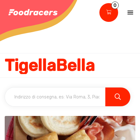
0
TigellaBella