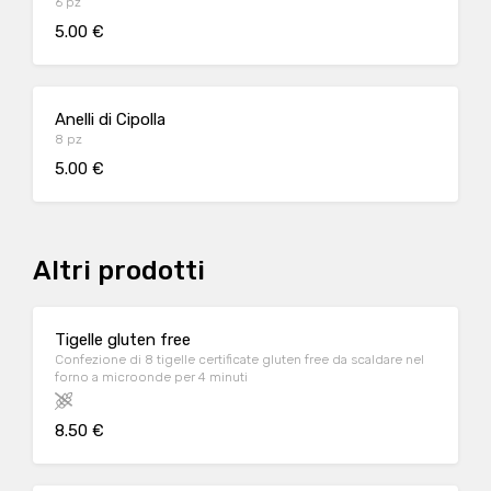
6 pz
5.00 €
Anelli di Cipolla
8 pz
5.00 €
Altri prodotti
Tigelle gluten free
Confezione di 8 tigelle certificate gluten free da scaldare nel
forno a microonde per 4 minuti
8.50 €