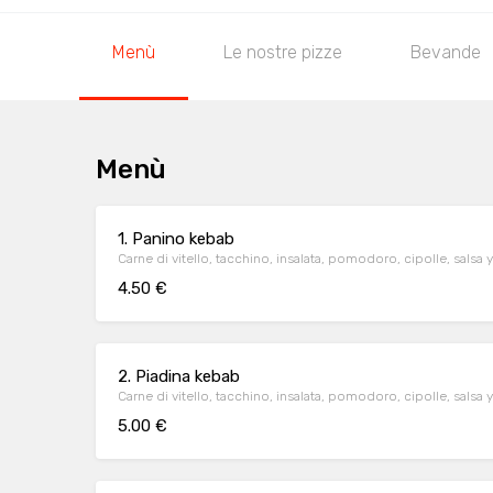
Menù
Le nostre pizze
Bevande
Menù
1. Panino kebab
Carne di vitello, tacchino, insalata, pomodoro, cipolle, salsa 
4.50 €
2. Piadina kebab
Carne di vitello, tacchino, insalata, pomodoro, cipolle, salsa 
5.00 €