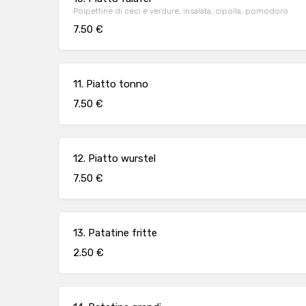
Polpettine di ceci e verdure, insalata, cipolla, pomodoro
7.50 €
11. Piatto tonno
7.50 €
12. Piatto wurstel
7.50 €
13. Patatine fritte
2.50 €