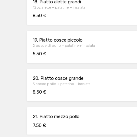
18. Piatto alette grandi
12pz alette + patatine + insalata
8.50 €
19. Piatto cosce piccolo
2 cosce di pollo + patatine + insalata
5.50 €
20. Piatto cosce grande
5 cosce pollo + patatine + insalata
8.50 €
21. Piatto mezzo pollo
7.50 €