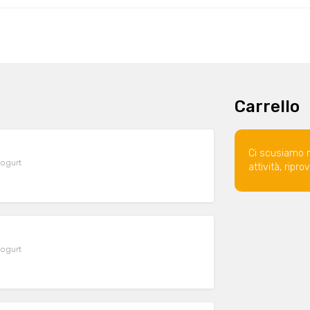
Carrello
Ci scusiamo 
yogurt
attività, ripr
yogurt