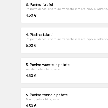
3. Panino falafel
Polpette di ceci e verdure macinate, insalata, cipolla, salsa y
4.50 €
4. Piadina falafel
Polpette di ceci e verdure macinate, insalata, cipolla, salsa y
5.00 €
5. Panino wurstel e patate
Wurstel, patate fritte, salsa
4.50 €
6. Panino tonno e patate
Tonno, patate fritte, salsa
4.50 €