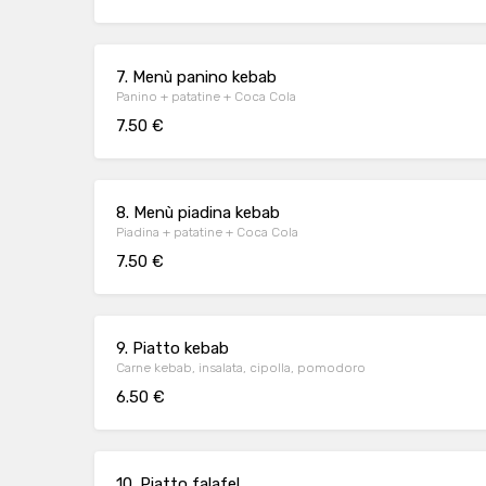
7. Menù panino kebab
Panino + patatine + Coca Cola
7.50 €
8. Menù piadina kebab
Piadina + patatine + Coca Cola
7.50 €
9. Piatto kebab
Carne kebab, insalata, cipolla, pomodoro
6.50 €
10. Piatto falafel