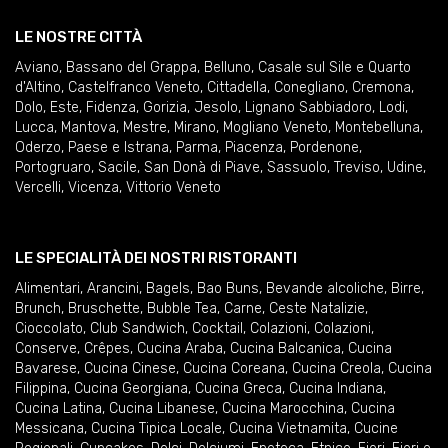
LE NOSTRE CITTÀ
Aviano
,
Bassano del Grappa
,
Belluno
,
Casale sul Sile e Quarto
d'Altino
,
Castelfranco Veneto
,
Cittadella
,
Conegliano
,
Cremona
,
Dolo
,
Este
,
Fidenza
,
Gorizia
,
Jesolo
,
Lignano Sabbiadoro
,
Lodi
,
Lucca
,
Mantova
,
Mestre
,
Mirano
,
Mogliano Veneto
,
Montebelluna
,
Oderzo
,
Paese e Istrana
,
Parma
,
Piacenza
,
Pordenone
,
Portogruaro
,
Sacile
,
San Donà di Piave
,
Sassuolo
,
Treviso
,
Udine
,
Vercelli
,
Vicenza
,
Vittorio Veneto
LE SPECIALITÀ DEI NOSTRI RISTORANTI
Alimentari
,
Arancini
,
Bagels
,
Bao Buns
,
Bevande alcoliche
,
Birre
,
Brunch
,
Bruschette
,
Bubble Tea
,
Carne
,
Ceste Natalizie
,
Cioccolato
,
Club Sandwich
,
Cocktail
,
Colazioni
,
Colazioni
,
Conserve
,
Crêpes
,
Cucina Araba
,
Cucina Balcanica
,
Cucina
Bavarese
,
Cucina Cinese
,
Cucina Coreana
,
Cucina Creola
,
Cucina
Filippina
,
Cucina Georgiana
,
Cucina Greca
,
Cucina Indiana
,
Cucina Latina
,
Cucina Libanese
,
Cucina Marocchina
,
Cucina
Messicana
,
Cucina Tipica Locale
,
Cucina Vietnamita
,
Cucine