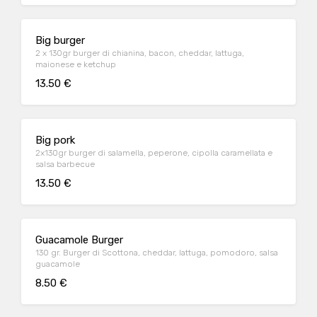
Big burger
2 x 130gr burger di chianina, bacon, cheddar, lattuga,
maionese e ketchup
13.50 €
Big pork
2x130gr burger di salamella, peperone, cipolla caramellata e
salsa barbecue
13.50 €
Guacamole Burger
130 gr. Burger di Scottona, cheddar, lattuga, pomodoro, salsa
guacamole
8.50 €