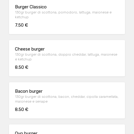
Burger Classico
130gr burger di scottona, pomodoro, lattuga, maionese e
ketchup
7.50 €
Cheese burger
130gr burger di scottona, doppio cheddar, lattuga, maionese
e ketchup
8.50 €
Bacon burger
130gr burger di scottona, bacon, cheddar, cipolla caramellata,
maionese e senape
8.50 €
Ovo burger