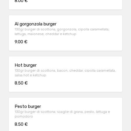
8.00 €
Al gorgonzola burger
130gr burger di scottona, gorgonzola, cipolla caramellata,
lattuga, maionese, cheddar e ketchup
9.00 €
Hot burger
130gr burger di scottona, bacon, cheddar, cipolla caramellata,
salsa hot e ketchup
8.50 €
Pesto burger
130gr burger di scottona, scaglie di grana, pesto, lattuga e
pomodoro
8.50 €