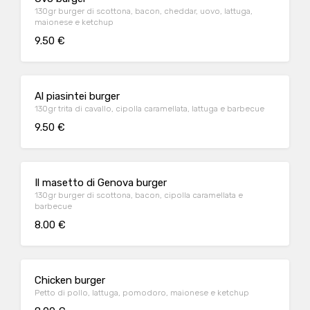
130gr burger di scottona, bacon, cheddar, uovo, lattuga,
maionese e ketchup
9.50 €
Al piasintei burger
130gr trita di cavallo, cipolla caramellata, lattuga e barbecue
9.50 €
Il masetto di Genova burger
130gr burger di scottona, bacon, cipolla caramellata e
barbecue
8.00 €
Chicken burger
Petto di pollo, lattuga, pomodoro, maionese e ketchup