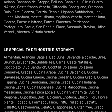
Aviano
,
Bassano del Grappa
,
Belluno
,
Casale sul Sile e Quarto
d'Altino
,
Castelfranco Veneto
,
Cittadella
,
Conegliano
,
Cremona
,
Dolo
,
Este
,
Fidenza
,
Gorizia
,
Jesolo
,
Lignano Sabbiadoro
,
Lodi
,
Lucca
,
Mantova
,
Mestre
,
Mirano
,
Mogliano Veneto
,
Montebelluna
,
Oderzo
,
Paese e Istrana
,
Parma
,
Piacenza
,
Pordenone
,
Portogruaro
,
Sacile
,
San Donà di Piave
,
Sassuolo
,
Treviso
,
Udine
,
Vercelli
,
Vicenza
,
Vittorio Veneto
LE SPECIALITÀ DEI NOSTRI RISTORANTI
Alimentari
,
Arancini
,
Bagels
,
Bao Buns
,
Bevande alcoliche
,
Birre
,
Brunch
,
Bruschette
,
Bubble Tea
,
Carne
,
Ceste Natalizie
,
Cioccolato
,
Club Sandwich
,
Cocktail
,
Colazioni
,
Colazioni
,
Conserve
,
Crêpes
,
Cucina Araba
,
Cucina Balcanica
,
Cucina
Bavarese
,
Cucina Cinese
,
Cucina Coreana
,
Cucina Creola
,
Cucina
Filippina
,
Cucina Georgiana
,
Cucina Greca
,
Cucina Indiana
,
Cucina Latina
,
Cucina Libanese
,
Cucina Marocchina
,
Cucina
Messicana
,
Cucina Tipica Locale
,
Cucina Vietnamita
,
Cucine
Regionali
,
Cupcakes
,
Dolci
,
Dolciumi
,
Enoteca
,
Etnico
,
Fiori
,
Fiori e
piante
,
Focaccia
,
Formaggi
,
Frico
,
Fritti
,
Frullati ed Estratti
,
Galletto
,
Gastronomia
,
Gelato
,
Giapponese
,
Gluten free
,
Greco
,