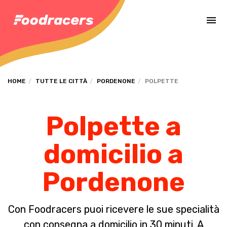
Completa il pagamento dell'ordine in [missing %{deadline} value].
HOME
TUTTE LE CITTÀ
PORDENONE
POLPETTE
Polpette a
domicilio a
Pordenone
Con Foodracers puoi ricevere le sue specialità
con consegna a domicilio in 30 minuti. A