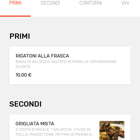
PRIMI
SECONDI
CONTORNI
Vini
PRIMI
RIGATONI ALLA FRASCA
RAGU' DI SALSICCIA SALTATO IN PADELLA CON MONTASIO
FILANTE
10.00 €
SECONDI
GRIGLIATA MISTA
2 COSTE DI MAIALE, 1 SALSICCIA, 1 FUSO DI
POLLO, PANCETTONE, FETTINA DI PICAÑA E
POLENTA