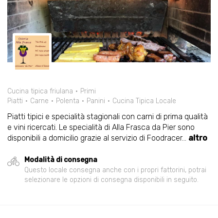
Cucina tipica friulana
Primi
Piatti
Carne
Polenta
Panini
Cucina Tipica Locale
Piatti tipici e specialità stagionali con carni di prima qualità
e vini ricercati. Le specialità di Alla Frasca da Pier sono
disponibili a domicilio grazie al servizio di Foodracer
...
altro
Modalità di consegna
Questo locale consegna anche con i propri fattorini, potrai
selezionare le opzioni di consegna disponibili in seguito.