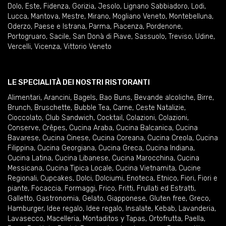
Dolo
,
Este
,
Fidenza
,
Gorizia
,
Jesolo
,
Lignano Sabbiadoro
,
Lodi
,
Lucca
,
Mantova
,
Mestre
,
Mirano
,
Mogliano Veneto
,
Montebelluna
,
Oderzo
,
Paese e Istrana
,
Parma
,
Piacenza
,
Pordenone
,
Portogruaro
,
Sacile
,
San Donà di Piave
,
Sassuolo
,
Treviso
,
Udine
,
Vercelli
,
Vicenza
,
Vittorio Veneto
LE SPECIALITÀ DEI NOSTRI RISTORANTI
Alimentari
,
Arancini
,
Bagels
,
Bao Buns
,
Bevande alcoliche
,
Birre
,
Brunch
,
Bruschette
,
Bubble Tea
,
Carne
,
Ceste Natalizie
,
Cioccolato
,
Club Sandwich
,
Cocktail
,
Colazioni
,
Colazioni
,
Conserve
,
Crêpes
,
Cucina Araba
,
Cucina Balcanica
,
Cucina
Bavarese
,
Cucina Cinese
,
Cucina Coreana
,
Cucina Creola
,
Cucina
Filippina
,
Cucina Georgiana
,
Cucina Greca
,
Cucina Indiana
,
Cucina Latina
,
Cucina Libanese
,
Cucina Marocchina
,
Cucina
Messicana
,
Cucina Tipica Locale
,
Cucina Vietnamita
,
Cucine
Regionali
,
Cupcakes
,
Dolci
,
Dolciumi
,
Enoteca
,
Etnico
,
Fiori
,
Fiori e
piante
,
Focaccia
,
Formaggi
,
Frico
,
Fritti
,
Frullati ed Estratti
,
Galletto
,
Gastronomia
,
Gelato
,
Giapponese
,
Gluten free
,
Greco
,
Hamburger
,
Idee regalo
,
Idee regalo
,
Insalate
,
Kebab
,
Lavanderia
,
Lavasecco
,
Macelleria
,
Montaditos y Tapas
,
Ortofrutta
,
Paella
,