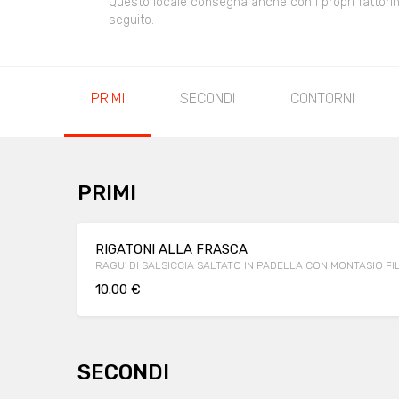
Questo locale consegna anche con i propri fattorini,
seguito.
PRIMI
SECONDI
CONTORNI
PRIMI
RIGATONI ALLA FRASCA
RAGU' DI SALSICCIA SALTATO IN PADELLA CON MONTASIO FI
10.00 €
SECONDI