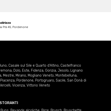
ndirizzo
ia Prà 45, Pordenone
lluno
,
Casale sul Sile e Quarto d'Altino
,
Castelfranco
remona
,
Dolo
,
Este
,
Fidenza
,
Gorizia
,
Jesolo
,
Lignano
a
,
Mestre
,
Mirano
,
Mogliano Veneto
,
Montebelluna
,
,
Piacenza
,
Pordenone
,
Portogruaro
,
Sacile
,
San Donà di
Vercelli
,
Vicenza
,
Vittorio Veneto
RISTORANTI
 Buns
,
Bevande alcoliche
,
Birre
,
Brunch
,
Bruschette
,