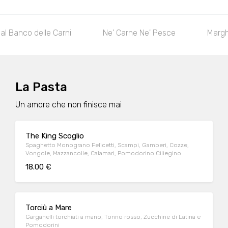
al Banco delle Carni
Ne' Carne Ne' Pesce
Margh
La Pasta
Un amore che non finisce mai
The King Scoglio
Spaghetto Monograno Felicetti, Scampi, Gamberi, Cozze,
Vongole, Mazzancolle, Calamari, Pomodorino Ciliegino
18.00 €
Torciù a Mare
Garganelli torchiati a mano, Tonno rosso, Zucchine di Latina e
Pomodorini