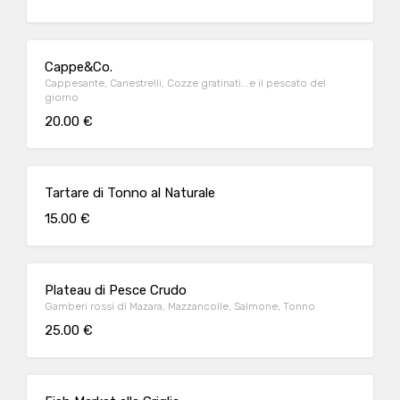
Cappe&Co.
Cappesante, Canestrelli, Cozze gratinati...e il pescato del
giorno
20.00 €
Tartare di Tonno al Naturale
15.00 €
Plateau di Pesce Crudo
Gamberi rossi di Mazara, Mazzancolle, Salmone, Tonno
25.00 €