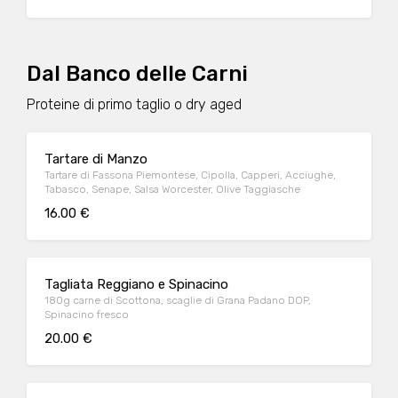
Dal Banco delle Carni
Proteine di primo taglio o dry aged
Tartare di Manzo
Tartare di Fassona Piemontese, Cipolla, Capperi, Acciughe,
Tabasco, Senape, Salsa Worcester, Olive Taggiasche
16.00 €
Tagliata Reggiano e Spinacino
180g carne di Scottona, scaglie di Grana Padano DOP,
Spinacino fresco
20.00 €