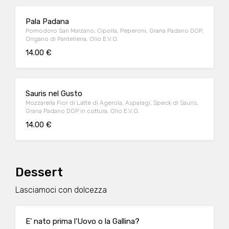
Pala Padana
Pomodoro San Marzano, Cipolla, Peperoni, Grana Padano DOP,
Origano di Pantelleria, Olio E.V.O.
14.00 €
Sauris nel Gusto
Mozzarella Fior di Latte di Agerola, Asparagi, Speck di Sauris,
Grana Padano DOP in cottura, Olio E.V.O.
14.00 €
Dessert
Lasciamoci con dolcezza
E' nato prima l'Uovo o la Gallina?