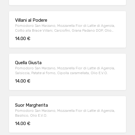
Villani al Podere
Pomodoro San Marzano, Mozzarella Fior di Latte di Agerola,
Cotto alla Brace Villani, Carciofini, Grana Padano DOP, Olio
E.V.O.
14.00 €
Quella Giusta
Pomodoro San Marzano, Mozzarella Fior di Latte di Agerola,
Salsiccia, Patate al forno, Cipolla caramellata, Olio E.V.O.
14.00 €
Suor Margherita
Pomodoro San Marzano, Mozzarella Fior di Latte di Agerola,
Basilico, Olio E.V.O.
14.00 €