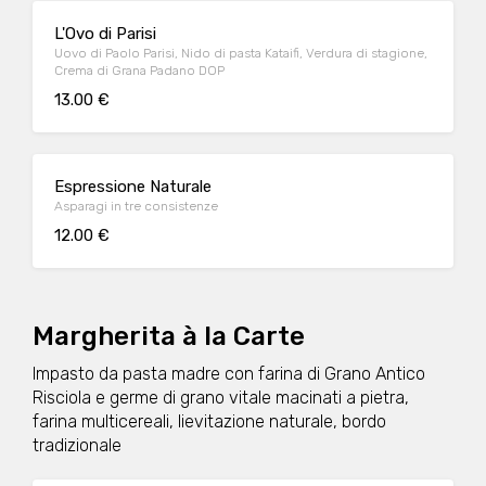
L'Ovo di Parisi
Uovo di Paolo Parisi, Nido di pasta Kataifi, Verdura di stagione,
Crema di Grana Padano DOP
13.00 €
Espressione Naturale
Asparagi in tre consistenze
12.00 €
Margherita à la Carte
Impasto da pasta madre con farina di Grano Antico
Risciola e germe di grano vitale macinati a pietra,
farina multicereali, lievitazione naturale, bordo
tradizionale