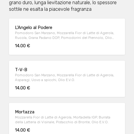
grano duro, lunga lievitazione naturale, lo spessore
sottile ne esalta la piacevole fragranza
L'Angelo al Podere
Pomodoro San Marzano, Mozzarella Fior di Latte di Agerola,
Rucola, Grana Padano DOP, Pomodorini del Piennolo, Olio
E.V.O.
14.00 €
T-V-B
Pomodoro San Marzano, Mozzarella Fior di Latte di Agerola,
Asparagi, Uovo a spicchi, Olio E.V.O.
14.00 €
Mortazza
Mozzarella Fior di Latte di Agerola, Mortadella IGP, Burrata
della Latteria di Visinale, Pistacchio di Bronte, Olio E.V.O.
14.00 €