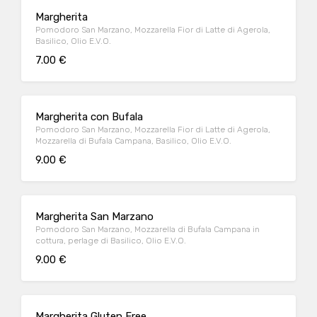
Margherita
Pomodoro San Marzano, Mozzarella Fior di Latte di Agerola,
Basilico, Olio E.V.O.
7.00 €
Margherita con Bufala
Pomodoro San Marzano, Mozzarella Fior di Latte di Agerola,
Mozzarella di Bufala Campana, Basilico, Olio E.V.O.
9.00 €
Margherita San Marzano
Pomodoro San Marzano, Mozzarella di Bufala Campana in
cottura, perlage di Basilico, Olio E.V.O.
9.00 €
Margherita Gluten Free