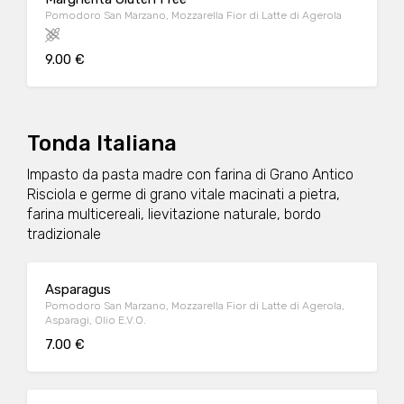
Pomodoro San Marzano, Mozzarella Fior di Latte di Agerola
9.00 €
Tonda Italiana
Impasto da pasta madre con farina di Grano Antico
Risciola e germe di grano vitale macinati a pietra,
farina multicereali, lievitazione naturale, bordo
tradizionale
Asparagus
Pomodoro San Marzano, Mozzarella Fior di Latte di Agerola,
Asparagi, Olio E.V.O.
7.00 €