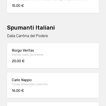
dovuto all'agrume sulla parte centrale della lingua, che lascia
15.00 €
pulita. La freschezza apportata dal coriandolo e dal luppolo
completa la sensazione della scorza d'arancia
Spumanti Italiani
Dalla Cantina del Podere
Borgo Veritas
Ribolla Gialla Spumante
20.00 €
Carlo Nappo
Cuvèe Millesimato Extra Dry
16.00 €