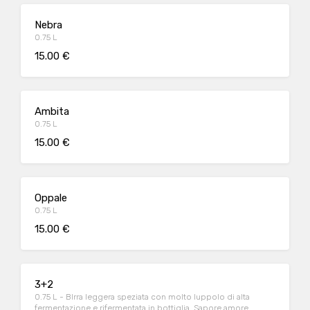
Nebra
0.75 L
15.00 €
Ambita
0.75 L
15.00 €
Oppale
0.75 L
15.00 €
3+2
0.75 L - BIrra leggera speziata con molto luppolo di alta
fermentazione e rifermentata in bottiglia. Sapore amore