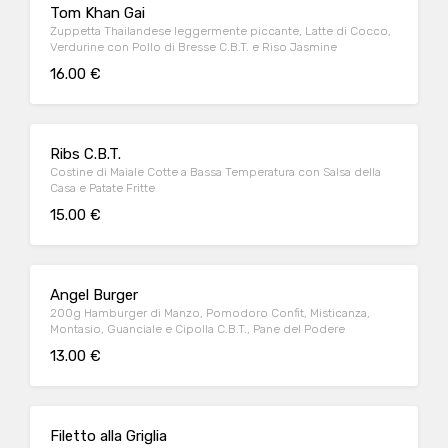
Tom Khan Gai
Zuppetta Thailandese leggermente piccante, Latte di Cocco,
Verdurine con Pollo di Bresse C.B.T. e Riso Jasmine
16.00 €
Ribs C.B.T.
Costine di Maiale Cotte a Bassa Temperatura con Salsa della
Casa e Patate Fritte
15.00 €
Angel Burger
200g Hamburger di Manzo, Pomodoro Confit, Misticanza,
Montasio, Guanciale e Cipolla C.B.T., Pane del Podere
13.00 €
Filetto alla Griglia