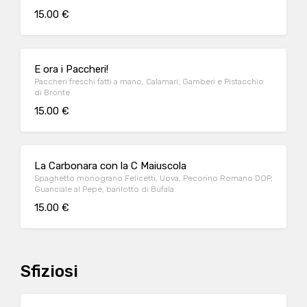
15.00 €
E ora i Paccheri!
Paccheri freschi fatti a mano, Calamari, Gamberi e Pistacchio
di Bronte
15.00 €
La Carbonara con la C Maiuscola
Spaghetto monograno Felicetti, Uova, Pecorino Romano DOP,
Guanciale al Pepe, barilotto di Bufala
15.00 €
Sfiziosi