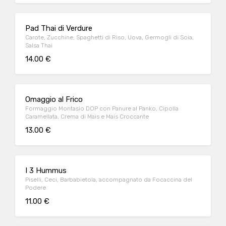
Pad Thai di Verdure
Carote, Zucchine, Spaghetti di Riso, Uova, Germogli di Soia,
Salsa Thai
14.00 €
Omaggio al Frico
Formaggio Montasio DOP con Panure al Panko, Cipolla
Caramellata, Crema di Mais e Mais Croccante
13.00 €
I 3 Hummus
Piselli, Ceci, Barbabietola, accompagnato da Focaccina del
Podere
11.00 €