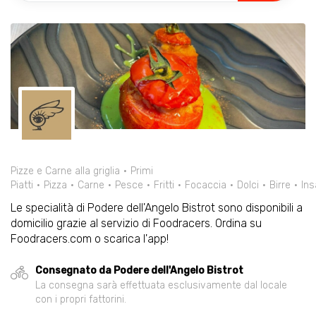
Pizze e Carne alla griglia
Primi
Piatti
Pizza
Carne
Pesce
Fritti
Focaccia
Dolci
Birre
Ins
Le specialità di Podere dell'Angelo Bistrot sono disponibili a
domicilio grazie al servizio di Foodracers. Ordina su
Foodracers.com o scarica l'app!
Consegnato da Podere dell'Angelo Bistrot
La consegna sarà effettuata esclusivamente dal locale
con i propri fattorini.