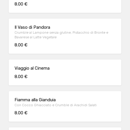
8.00 €
Il Vaso di Pandora
Crumble al Lampone senza glutine, Pistacchio di Bronte e
Bavarese al Latte Vegetale
8.00 €
Viaggio al Cinema
8.00 €
Fiamma alla Gianduia
Con Cocco Ghiacciato e Crumble di Arachidi Salati
8.00 €