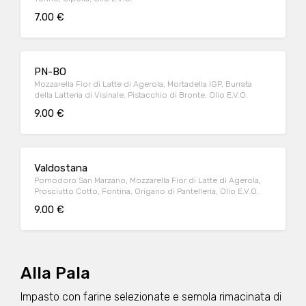
7.00 €
PN-BO
Mozzarella Fior di Latte di Agerola, Mortadella IGP, Burrata
della Latteria di Visinale, Pistacchio di Bronte, Olio E.V.O.
9.00 €
Valdostana
Pomodoro San Marzano, Mozzarella Fior di Latte di Agerola,
Prosciutto Cotto, Fontina, Origano di Pantelleria, Olio E.V.O.
9.00 €
Alla Pala
Impasto con farine selezionate e semola rimacinata di