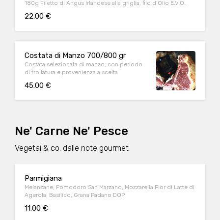
180g Filetto di Angus Irlandese alla griglia, filo d’Olio E.V.O.
22.00 €
Costata di Manzo 700/800 gr
Costata selezionata di manzo, con periodo
di frollatura e provenienza a scelta
45.00 €
Ne' Carne Ne' Pesce
Vegetai & co. dalle note gourmet
Parmigiana
Melanzane, Pomodoro San Marzano, Mozzarella Fior di Latte di
Agerola, Basilico, Grana Padano DOP
11.00 €