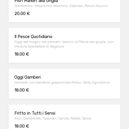
Fish Market alla Griglia
Gamberoni, Seppioline, Branzino, Calamari, Pesce Azzurro
20.00 €
Il Pesce Quotidiano
Oggi dal meglio del pescato, trancio di Pesce alla griglia, con
Verdure Spadellate di stagione
18.00 €
Oggi Gamberi
Gamberi con panatura giapponese Panko, Salsa Agrodolce
18.00 €
Fritto in Tutti i Sensi
Alici, Gamberetti, Calamari, Carote, Patate, Salvia
18.00 €