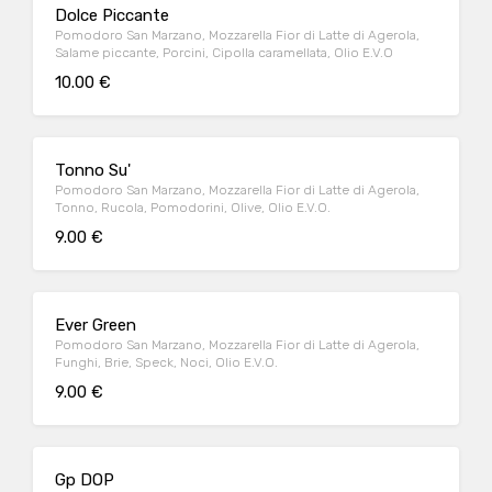
Dolce Piccante
Pomodoro San Marzano, Mozzarella Fior di Latte di Agerola,
Salame piccante, Porcini, Cipolla caramellata, Olio E.V.O
10.00 €
Tonno Su'
Pomodoro San Marzano, Mozzarella Fior di Latte di Agerola,
Tonno, Rucola, Pomodorini, Olive, Olio E.V.O.
9.00 €
Ever Green
Pomodoro San Marzano, Mozzarella Fior di Latte di Agerola,
Funghi, Brie, Speck, Noci, Olio E.V.O.
9.00 €
Gp DOP