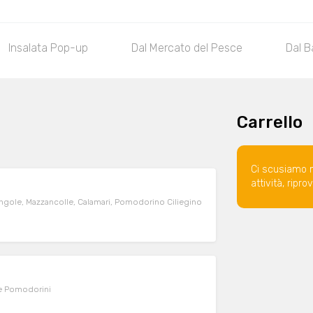
Insalata Pop-up
Dal Mercato del Pesce
Dal B
Carrello
Ci scusiamo 
attività, ripr
ngole, Mazzancolle, Calamari, Pomodorino Ciliegino
 e Pomodorini