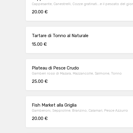
Cappesante, Canestrelli, Cozze gratinati...e il pescato del gio
20.00 €
Tartare di Tonno al Naturale
15.00 €
Plateau di Pesce Crudo
Gamberi rossi di Mazara, Mazzancolle, Salmone, Tonno
25.00 €
Fish Market alla Griglia
Gamberoni, Seppioline, Branzino, Calamari, Pesce Azzurro
20.00 €