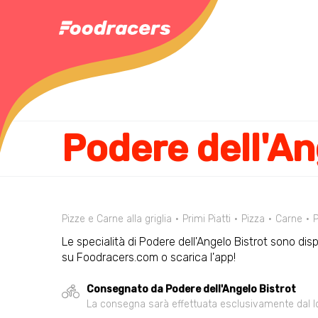
Podere dell'An
Pizze e Carne alla griglia
Primi Piatti
Pizza
Carne
Le specialità di Podere dell'Angelo Bistrot sono dispo
su Foodracers.com o scarica l'app!
Consegnato da Podere dell'Angelo Bistrot
La consegna sarà effettuata esclusivamente dal loca