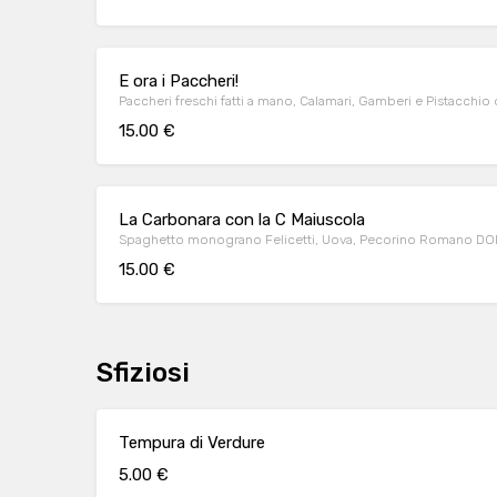
E ora i Paccheri!
Paccheri freschi fatti a mano, Calamari, Gamberi e Pistacchio 
15.00 €
La Carbonara con la C Maiuscola
Spaghetto monograno Felicetti, Uova, Pecorino Romano DOP, 
15.00 €
Sfiziosi
Tempura di Verdure
5.00 €