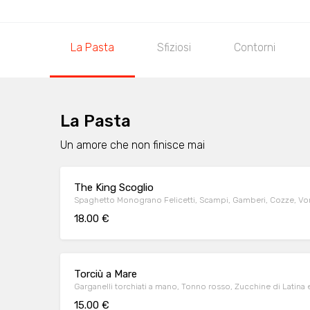
La Pasta
Sfiziosi
Contorni
La Pasta
Un amore che non finisce mai
The King Scoglio
Spaghetto Monograno Felicetti, Scampi, Gamberi, Cozze, Vo
18.00 €
Torciù a Mare
Garganelli torchiati a mano, Tonno rosso, Zucchine di Latina
15.00 €