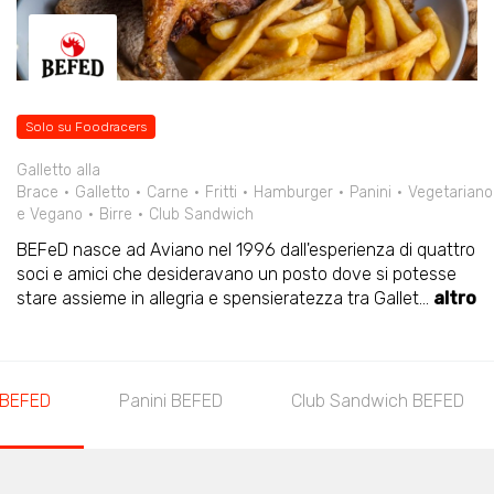
Solo su Foodracers
Galletto alla
Brace
Galletto
Carne
Fritti
Hamburger
Panini
Vegetariano
e Vegano
Birre
Club Sandwich
BEFeD nasce ad Aviano nel 1996 dall'esperienza di quattro
soci e amici che desideravano un posto dove si potesse
stare assieme in allegria e spensieratezza tra Gallet
...
altro
o BEFED
Panini BEFED
Club Sandwich BEFED