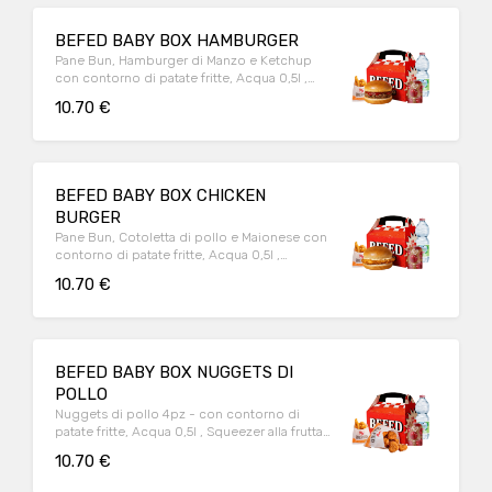
BEFED BABY BOX HAMBURGER
Pane Bun, Hamburger di Manzo e Ketchup
con contorno di patate fritte, Acqua 0,5l ,
Squeezer alla frutta e Sorpresa.
10.70 €
BEFED BABY BOX CHICKEN
BURGER
Pane Bun, Cotoletta di pollo e Maionese con
contorno di patate fritte, Acqua 0,5l ,
Squeezer alla frutta e Sorpresa.
10.70 €
BEFED BABY BOX NUGGETS DI
POLLO
Nuggets di pollo 4pz - con contorno di
patate fritte, Acqua 0,5l , Squeezer alla frutta
e Sorpresa.
10.70 €