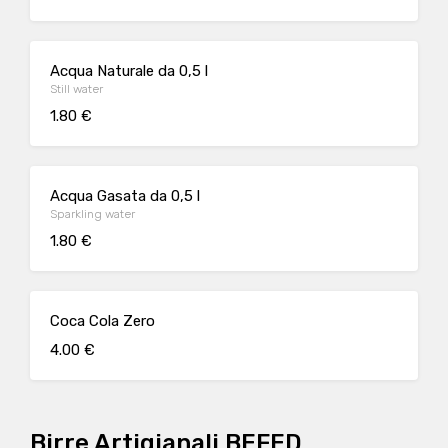
Acqua Naturale da 0,5 l
Still water
1.80 €
Acqua Gasata da 0,5 l
Sparkling water
1.80 €
Coca Cola Zero
4.00 €
Birre Artigianali BEFED