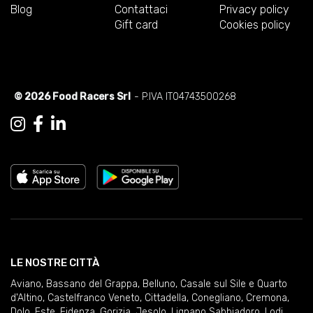
Blog
Contattaci
Privacy policy
Gift card
Cookies policy
© 2026 Food Racers Srl
- P.IVA IT04743500268
LE NOSTRE CITTÀ
Aviano
,
Bassano del Grappa
,
Belluno
,
Casale sul Sile e Quarto
d'Altino
,
Castelfranco Veneto
,
Cittadella
,
Conegliano
,
Cremona
,
Dolo
,
Este
,
Fidenza
,
Gorizia
,
Jesolo
,
Lignano Sabbiadoro
,
Lodi
,