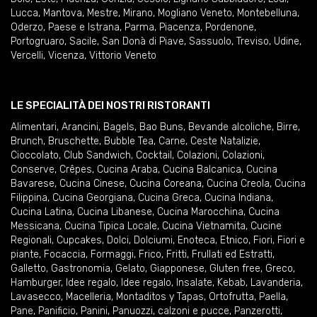
Lucca
,
Mantova
,
Mestre
,
Mirano
,
Mogliano Veneto
,
Montebelluna
,
Oderzo
,
Paese e Istrana
,
Parma
,
Piacenza
,
Pordenone
,
Portogruaro
,
Sacile
,
San Donà di Piave
,
Sassuolo
,
Treviso
,
Udine
,
Vercelli
,
Vicenza
,
Vittorio Veneto
LE SPECIALITÀ DEI NOSTRI RISTORANTI
Alimentari
,
Arancini
,
Bagels
,
Bao Buns
,
Bevande alcoliche
,
Birre
,
Brunch
,
Bruschette
,
Bubble Tea
,
Carne
,
Ceste Natalizie
,
Cioccolato
,
Club Sandwich
,
Cocktail
,
Colazioni
,
Colazioni
,
Conserve
,
Crêpes
,
Cucina Araba
,
Cucina Balcanica
,
Cucina
Bavarese
,
Cucina Cinese
,
Cucina Coreana
,
Cucina Creola
,
Cucina
Filippina
,
Cucina Georgiana
,
Cucina Greca
,
Cucina Indiana
,
Cucina Latina
,
Cucina Libanese
,
Cucina Marocchina
,
Cucina
Messicana
,
Cucina Tipica Locale
,
Cucina Vietnamita
,
Cucine
Regionali
,
Cupcakes
,
Dolci
,
Dolciumi
,
Enoteca
,
Etnico
,
Fiori
,
Fiori e
piante
,
Focaccia
,
Formaggi
,
Frico
,
Fritti
,
Frullati ed Estratti
,
Galletto
,
Gastronomia
,
Gelato
,
Giapponese
,
Gluten free
,
Greco
,
Hamburger
,
Idee regalo
,
Idee regalo
,
Insalate
,
Kebab
,
Lavanderia
,
Lavasecco
,
Macelleria
,
Montaditos y Tapas
,
Ortofrutta
,
Paella
,
Pane
,
Panificio
,
Panini
,
Panuozzi, calzoni e pucce
,
Panzerotti
,