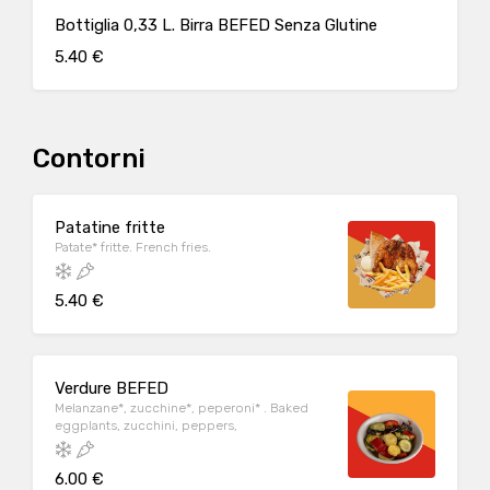
Bottiglia 0,33 L. Birra BEFED Senza Glutine
5.40 €
Contorni
Patatine fritte
Patate* fritte. French fries.
5.40 €
Verdure BEFED
Melanzane*, zucchine*, peperoni* . Baked
eggplants, zucchini, peppers,
6.00 €