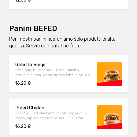
12.60 €
Panini BEFED
Per i nostri panini ricerchiamo solo prodotti di alta
qualità. Serviti con patatine fritte
Galletto Burger
Pane bun, burger BEFED con Galletto,
provola, rucola, pomodoro a fette, cipolla e
salsa BEFED. Con contorno di patate fritte
16.20 €
Pulled Chicken
Pane*, pulled chicken*, cavolo cappuccio
rosso, cipolla crispy e salsa BEFED. Con
contorno di patate fritte
16.20 €