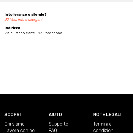
Intolleranze o allergie?
Vedi info e allergeni
Indirizzo
Viale Franco Martelli 19, Pordenone
SCOPRI
AIUTO
NOTE LEGALI
Chi siamo
Supporto
Termini e
Lavora con noi
FAQ
condizioni