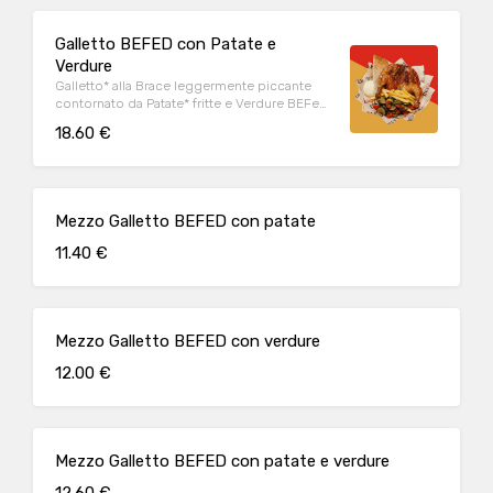
Galletto BEFED con Patate e
Verdure
Galletto* alla Brace leggermente piccante
contornato da Patate* fritte e Verdure BEFeD
composte da melanzane*, zucchine*,
18.60 €
peperoni*, pane* tostato e salsa BEFeD.
BEFeD chicken with french fries and garden
vegetables*.
Mezzo Galletto BEFED con patate
11.40 €
Mezzo Galletto BEFED con verdure
12.00 €
Mezzo Galletto BEFED con patate e verdure