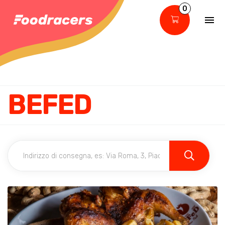
0
BEFED