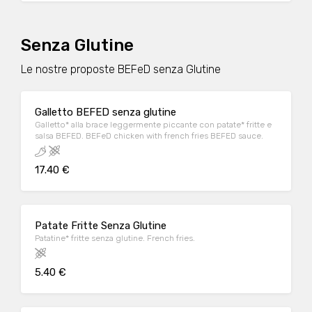
Senza Glutine
Le nostre proposte BEFeD senza Glutine
Galletto BEFED senza glutine
Galletto* alla brace leggermente piccante con patate* fritte e
salsa BEFED. BEFeD chicken with french fries BEFED sauce.
17.40 €
Patate Fritte Senza Glutine
Patatine* fritte senza glutine. French fries.
5.40 €