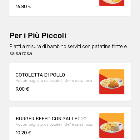
basilico, origano, bocconcini di mozzarella,
16.80 €
insalata e servito con salsa rosa. Con
contorno di patate fritte
Per i Più Piccoli
Piatti a misura di bambino serviti con patatine fritte e
salsa rosa
COTOLETTA DI POLLO
Accompagnato da patate fritte* e salsa rosa.
9.00 €
BURGER BEFED CON GALLETTO
Accompagnato da patate fritte* e salsa rosa.
10.20 €