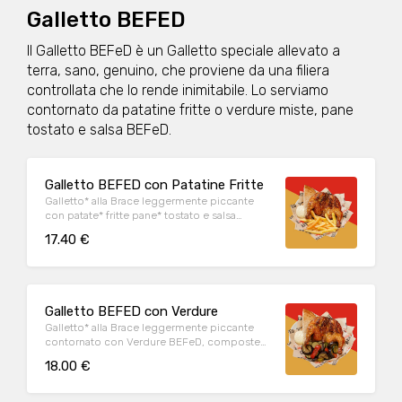
Galletto BEFED
Il Galletto BEFeD è un Galletto speciale allevato a
terra, sano, genuino, che proviene da una filiera
controllata che lo rende inimitabile. Lo serviamo
contornato da patatine fritte o verdure miste, pane
tostato e salsa BEFeD.
Galletto BEFED con Patatine Fritte
Galletto* alla Brace leggermente piccante
con patate* fritte pane* tostato e salsa
BEFeD. BEFeD Chicken with French Fries*.
17.40 €
Served with toasted bread* and BEFeD
sauce.
Galletto BEFED con Verdure
Galletto* alla Brace leggermente piccante
contornato con Verdure BEFeD, composte
da una selezione di melanzane*, zucchine*,
18.00 €
peperoni* pane* tostato e salsa BEFeD.
BEFeD Chicken with garden vegetables* and
BEFeD sauce.