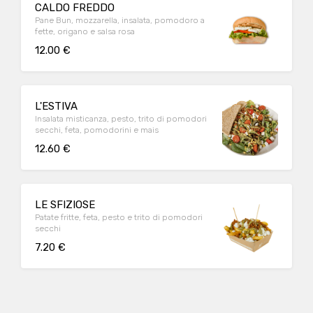
CALDO FREDDO
Pane Bun, mozzarella, insalata, pomodoro a
fette, origano e salsa rosa
12.00 €
L'ESTIVA
Insalata misticanza, pesto, trito di pomodori
secchi, feta, pomodorini e mais
12.60 €
LE SFIZIOSE
Patate fritte, feta, pesto e trito di pomodori
secchi
7.20 €