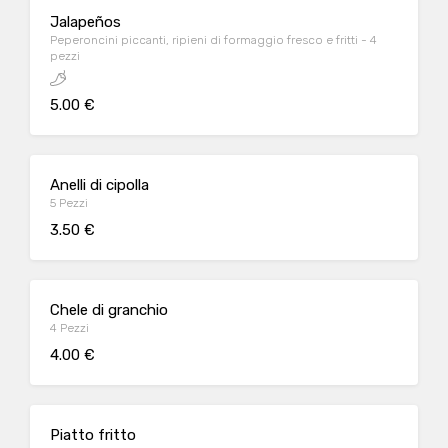
Jalapeños
Peperoncini piccanti, ripieni di formaggio fresco e fritti - 4
pezzi
5.00 €
Anelli di cipolla
5 Pezzi
3.50 €
Chele di granchio
4 Pezzi
4.00 €
Piatto fritto