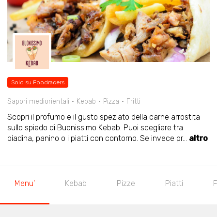
Solo su Foodracers
Sapori mediorientali
Kebab
Pizza
Fritti
Scopri il profumo e il gusto speziato della carne arrostita
sullo spiedo di Buonissimo Kebab. Puoi scegliere tra
piadina, panino o i piatti con contorno. Se invece pr
...
altro
Menu'
Kebab
Pizze
Piatti
F