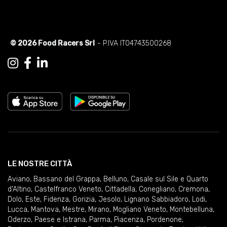
© 2026 Food Racers Srl
- P.IVA IT04743500268
LE NOSTRE CITTÀ
Aviano
,
Bassano del Grappa
,
Belluno
,
Casale sul Sile e Quarto
d'Altino
,
Castelfranco Veneto
,
Cittadella
,
Conegliano
,
Cremona
,
Dolo
,
Este
,
Fidenza
,
Gorizia
,
Jesolo
,
Lignano Sabbiadoro
,
Lodi
,
Lucca
,
Mantova
,
Mestre
,
Mirano
,
Mogliano Veneto
,
Montebelluna
,
Oderzo
,
Paese e Istrana
,
Parma
,
Piacenza
,
Pordenone
,