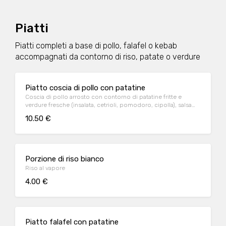
Piatti
Piatti completi a base di pollo, falafel o kebab
accompagnati da contorno di riso, patate o verdure
Piatto coscia di pollo con patatine
Coscia di pollo arrosto con contorno di patatine fritte e
verdure fresche (insalata, cetrioli, pomodoro, cipolla), salsa
yogurt, salsa rosa, salsa piccante
10.50 €
Porzione di riso bianco
Riso al vapore
4.00 €
Piatto falafel con patatine