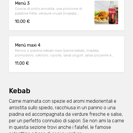
Menù 3
Coscia di pollo arrostita, una porzione di
patatine fritte, verdure crude (insalata,
pomodoro, cetriolo, cipolla), pane e 1 bibita
10.00 €
in lattina a scelta
Menù maxi 4
Panino o piadina kebab maxi (carne kebab, insalata,
pomodoro, cetriolo, cipolla, salsa yogurt, salsa piccante e
salsa rosa), una porzione di patatine e 1 bibita in lattina a scelta
11.00 €
Kebab
Carne marinata con spezie ed aromi mediorientali e
arrostita sullo spiedo, racchiusa in un panino o una
piadina ed accompagnata da verdure fresche e salse,
per un perfetto connubio di sapori. Se non ami la carne
in questa sezione trovi anche i falafel, le famose