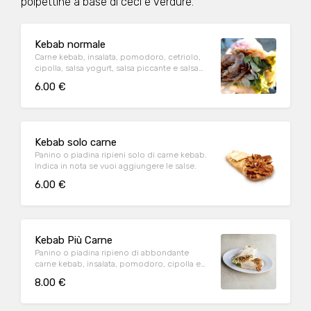
polpettine a base di ceci e verdure.
Kebab normale
Carne kebab, insalata, pomodoro, cetriolo,
cipolla, salsa yogurt, salsa piccante e salsa
rosa. Scegli se preferisci panino o piadina, e
6.00 €
se lo vuoi piccante!
Kebab solo carne
Panino o piadina ripieni solo di carne kebab.
Indica in nota se vuoi aggiungere le salse.
6.00 €
Kebab Più Carne
Panino o piadina ripieno di abbondante
carne kebab, insalata, pomodoro, cipolla e
salse
8.00 €