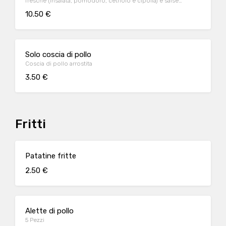
fresche (insalata, pomodoro, cetriolo e cipolla) e salse
(yogurt, rosa e piccante)
10.50 €
Solo coscia di pollo
Coscia di pollo arrostita
3.50 €
Fritti
Patatine fritte
2.50 €
Alette di pollo
5 Pezzi