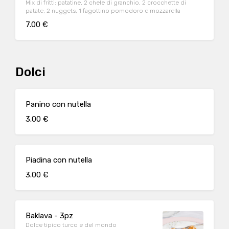
Mix di fritti: patatine, 2 chele di granchio, 2 crocchette di
patate, 2 nuggets, 1 fagottino pomodoro e mozzarella
7.00 €
Dolci
Panino con nutella
3.00 €
Piadina con nutella
3.00 €
Baklava - 3pz
Dolce tipico turco e del mondo