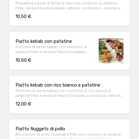
Polpettine a base di farina di ceci con contorno di patatine
fritte, verdure crude (insalata, cetriolo, pomodoro, cipolla) e
salsa yogurt, piccante e rosa
10.50 €
Piatto kebab con patatine
Porzione di carne kebab con contorno di
patatine fritte e verdure fresche (insalata,
pomodoro, cetrioli, cipolla) e salse (rosa,
10.50 €
yogurt e piccante)
Piatto kebab con riso bianco e patatine
Porzione di carne kebab con contorno di riso bianco e
patatine fritte e verdure fresche (insalata, pomodoro, cetrioli,
cipolla), con salsa yogurt, salsa piccante e salsa rosa
12.00 €
Piatto Nuggets di pollo
Bocconcini di pollo impanati e fritti con contorno di verdure