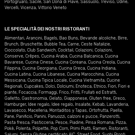
Portogruaro
,
Sacile
,
San Donà di Piave
,
Sassuolo
,
Treviso
,
Udine
,
Vercelli
,
Vicenza
,
Vittorio Veneto
LE SPECIALITÀ DEI NOSTRI RISTORANTI
Alimentari
,
Arancini
,
Bagels
,
Bao Buns
,
Bevande alcoliche
,
Birre
,
Brunch
,
Bruschette
,
Bubble Tea
,
Carne
,
Ceste Natalizie
,
Cioccolato
,
Club Sandwich
,
Cocktail
,
Colazioni
,
Colazioni
,
Conserve
,
Crêpes
,
Cucina Araba
,
Cucina Balcanica
,
Cucina
Bavarese
,
Cucina Cinese
,
Cucina Coreana
,
Cucina Creola
,
Cucina
Filippina
,
Cucina Georgiana
,
Cucina Greca
,
Cucina Indiana
,
Cucina Latina
,
Cucina Libanese
,
Cucina Marocchina
,
Cucina
Messicana
,
Cucina Tipica Locale
,
Cucina Vietnamita
,
Cucine
Regionali
,
Cupcakes
,
Dolci
,
Dolciumi
,
Enoteca
,
Etnico
,
Fiori
,
Fiori e
piante
,
Focaccia
,
Formaggi
,
Frico
,
Fritti
,
Frullati ed Estratti
,
Galletto
,
Gastronomia
,
Gelato
,
Giapponese
,
Gluten free
,
Greco
,
Hamburger
,
Idee regalo
,
Idee regalo
,
Insalate
,
Kebab
,
Lavanderia
,
Lavasecco
,
Macelleria
,
Montaditos y Tapas
,
Ortofrutta
,
Paella
,
Pane
,
Panificio
,
Panini
,
Panuozzi, calzoni e pucce
,
Panzerotti
,
Pasta fresca
,
Pasticceria
,
Pesce
,
Piadine
,
Pinsa Romana
,
Pizza
,
Pokè
,
Polenta
,
Polpette
,
Pop Corn
,
Primi Piatti
,
Ramen
,
Ristoranti
,
Salumi
,
Senza Glutine certificato AIC
,
Street Food
,
Sughi Pronti
,