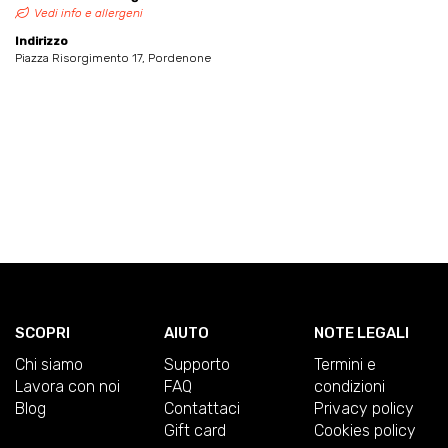
Vedi info e allergeni
Indirizzo
Piazza Risorgimento 17, Pordenone
SCOPRI
AIUTO
NOTE LEGALI
Chi siamo
Supporto
Termini e
Lavora con noi
FAQ
condizioni
Blog
Contattaci
Privacy policy
Gift card
Cookies policy