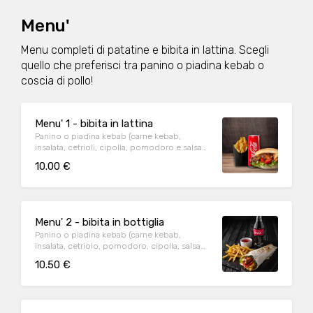
Menu'
Menu completi di patatine e bibita in lattina. Scegli
quello che preferisci tra panino o piadina kebab o
coscia di pollo!
Menu' 1 - bibita in lattina
Panino o piadina kebab (carne kebab,
insalata, cetrioli, cipolla, pomodoro e salsa
yogurt, salsa piccante, salsa rosa), porzione
10.00 €
di patatine fritte e 1 bibita in lattina a scelta.
Menu' 2 - bibita in bottiglia
Panino o piadina kebab (carne kebab,
insalata, cetriolo, pomodoro, cipolla, salsa
yogurt, salsa piccante e salsa rosa), una
10.50 €
porzione di patate fritte e 1 bibita in bottiglia
a scelta