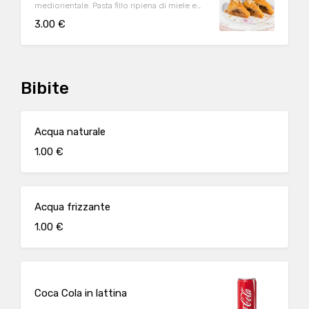
mediorientale. Pasta fillo ripiena di miele e
frutta secca. Una porzione è composta da 3
3.00 €
rotolini
Bibite
Acqua naturale
1.00 €
Acqua frizzante
1.00 €
Coca Cola in lattina