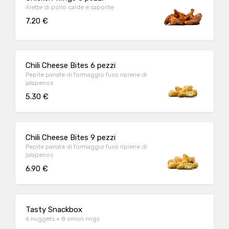
Alette di pollo calde e saporite
7.20 €
Chili Cheese Bites 6 pezzi
Pepite panate di formaggio fuso ripiene di
jalapenos
5.30 €
Chili Cheese Bites 9 pezzi
Pepite panate di formaggio fuso ripiene di
jalapenos
6.90 €
Tasty Snackbox
6 nuggets + 8 onion rings