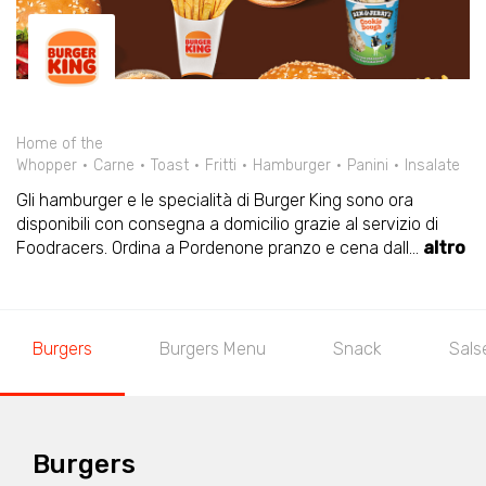
Home of the
Whopper
Carne
Toast
Fritti
Hamburger
Panini
Insalate
Gli hamburger e le specialità di Burger King sono ora
disponibili con consegna a domicilio grazie al servizio di
Foodracers. Ordina a Pordenone pranzo e cena dall
...
altro
Burgers
Burgers Menu
Snack
Sals
Burgers