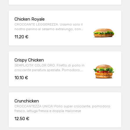
Chicken Royale
CROCCANTE LEGGEREZZA. Usiamo solo il
nostro panino al sesamo extralungo, con
tanto petto di pollo dorato.
11.20 €
Crispy Chicken
SEMPLICITA' COLOR ORO. Filetto di pollo in
croccante panatura speziata. Pomodoro,
lattuga e maionese.
10.10 €
Crunchicken
CROCCANTEZZA UNICA! Pollo super croccante, pomodoro
fresco, lattuga fresca e doppia maionese
12.50 €