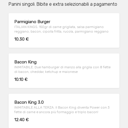
Panini singoli. Bibite e extra selezionabili a pagamento
Parmigiano Burger
ITALIAN KINGS. 150gr di carne grigliata, salsa parmigiano
reggiano, bacon, cipolla fritta, rucola, parmigiano reggiano
10.30 €
Bacon King
INIMITABILE. Due hamburger di manzo alla griglia con 8 fette
di bacon, cheddar, ketchup e maionese
10.10 €
Bacon King 3.0
INIMITABILE ALLA TERZA. Il Bacon King diventa Power con 3
fette di carne e ancora più formaggio e triplo bacon!
12.40 €