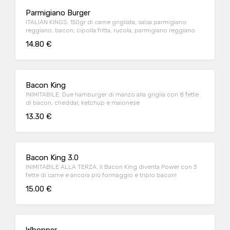
Parmigiano Burger
ITALIAN KINGS. 150gr di carne grigliata, salsa parmigiano
reggiano, bacon, cipolla fritta, rucola, parmigiano reggiano
14.80 €
Bacon King
INIMITABILE. Due hamburger di manzo alla griglia con 8 fette
di bacon, cheddar, ketchup e maionese
13.30 €
Bacon King 3.0
INIMITABILE ALLA TERZA. Il Bacon King diventa Power con 3
fette di carne e ancora più formaggio e triplo bacon!
15.00 €