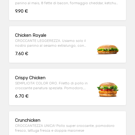
panino al mais, 8 fette di bacon, formaggio cheddar, ketchup,
maionese
9.90 €
Chicken Royale
CROCCANTE LEGGEREZZA. Usiamo solo il
nostro panino al sesamo extralungo, con
tanto petto di pollo dorato.
7.60 €
Crispy Chicken
SEMPLICITA' COLOR ORO. Filetto di pollo in
croccante panatura speziata. Pomodoro,
lattuga e maionese.
6.70 €
Crunchicken
CROCCANTEZZA UNICA! Pollo super croccante, pomodoro
fresco, lattuga fresca e doppia maionese