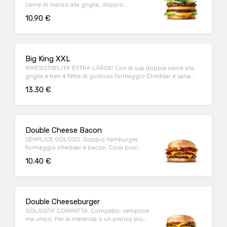
carne di manzo alla griglia, doppio
formaggio e deliziosa salsa KING
10.90 €
Big King XXL
IRRESISTIBILITA' EXTRA LARGE! Con la sua doppia carne alla
griglia e ben 4 fette di gustoso formaggio Cheddar e salsa
King!
13.30 €
Double Cheese Bacon
SEMPLICE GOLOSO. Doppio hamburger,
formaggio cheddar e bacon. Cosa puoi
chiedere di più?
10.40 €
Double Cheeseburger
GOLOSITA' COMPATTA. Compatto, semplice
ma unico. Per la merenda o un pranzo più