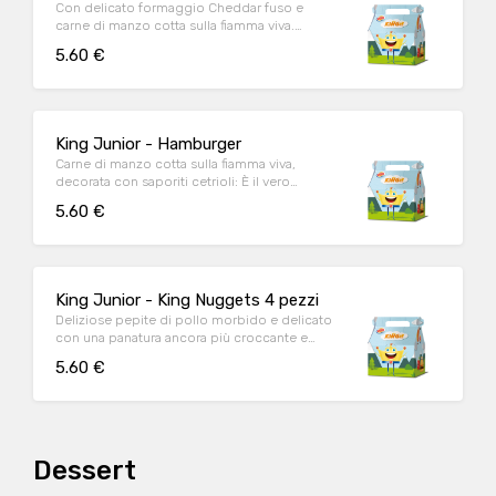
Con delicato formaggio Cheddar fuso e
carne di manzo cotta sulla fiamma viva.
Allora, anche tu sorridi già?
5.60 €
King Junior - Hamburger
Carne di manzo cotta sulla fiamma viva,
decorata con saporiti cetrioli: È il vero
compimento del piacere
5.60 €
King Junior - King Nuggets 4 pezzi
Deliziose pepite di pollo morbido e delicato
con una panatura ancora più croccante e
gustosa. Ogni morso sarà davvero unico.
5.60 €
Dessert