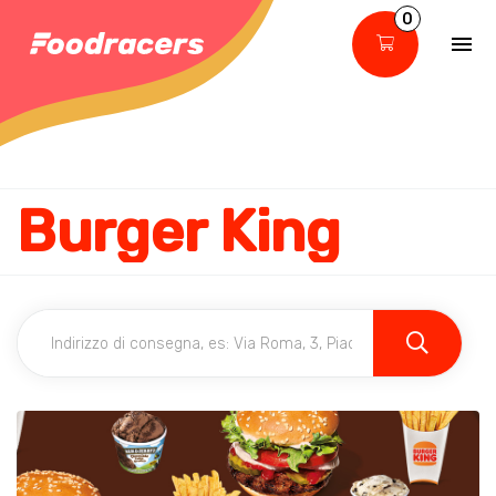
0
Burger King