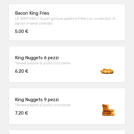
Bacon King Fries
LE INIMITABILI! Super golose patatine fritte con coriandoli di
bacon e salsa cheddar
5.00 €
King Nuggets 6 pezzi
Tenere pepite di pollo croccante
6.20 €
King Nuggets 9 pezzi
Tenere pepite di pollo croccante
7.20 €