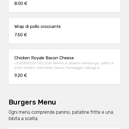
8.00 €
Wrap di pollo croccante
7.50 €
Chicken Royale Bacon Cheese
LEGGEREZZA GOLOSA! Panino al sesamo extralungo, petto di
pollo dorato, maionese, bacon, formaggio, lattuga e
pomodoro.
9.20 €
Burgers Menu
Ogni menù comprende panino, patatine fritte e una
bibita a scelta