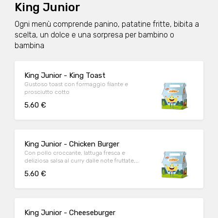
King Junior
Ogni menù comprende panino, patatine fritte, bibita a
scelta, un dolce e una sorpresa per bambino o
bambina
King Junior - King Toast
Gustoso toast con formaggio filante e
prosciutto cotto
5.60 €
King Junior - Chicken Burger
Con pollo croccante, lattuga fresca e
deliziosa salsa al curry dalle note fruttate,
questo magnifico hamburger è l’ideale per
5.60 €
placare la voglia di pollo fuoripasto.
King Junior - Cheeseburger