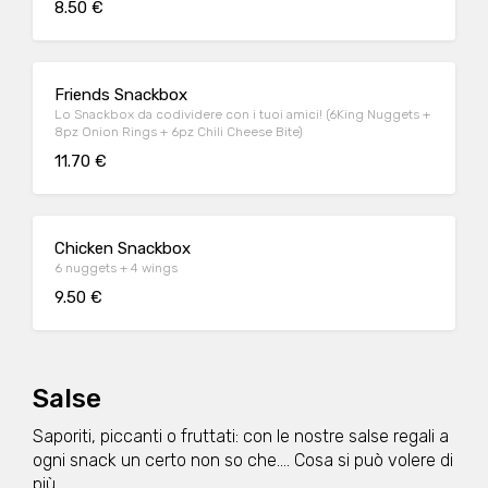
8.50 €
Friends Snackbox
Lo Snackbox da codividere con i tuoi amici! (6King Nuggets +
8pz Onion Rings + 6pz Chili Cheese Bite)
11.70 €
Chicken Snackbox
6 nuggets + 4 wings
9.50 €
Salse
Saporiti, piccanti o fruttati: con le nostre salse regali a
ogni snack un certo non so che.... Cosa si può volere di
più