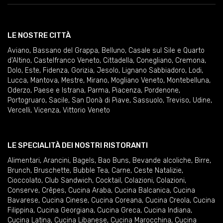
LE NOSTRE CITTÀ
Aviano
,
Bassano del Grappa
,
Belluno
,
Casale sul Sile e Quarto
d'Altino
,
Castelfranco Veneto
,
Cittadella
,
Conegliano
,
Cremona
,
Dolo
,
Este
,
Fidenza
,
Gorizia
,
Jesolo
,
Lignano Sabbiadoro
,
Lodi
,
Lucca
,
Mantova
,
Mestre
,
Mirano
,
Mogliano Veneto
,
Montebelluna
,
Oderzo
,
Paese e Istrana
,
Parma
,
Piacenza
,
Pordenone
,
Portogruaro
,
Sacile
,
San Donà di Piave
,
Sassuolo
,
Treviso
,
Udine
,
Vercelli
,
Vicenza
,
Vittorio Veneto
LE SPECIALITÀ DEI NOSTRI RISTORANTI
Alimentari
,
Arancini
,
Bagels
,
Bao Buns
,
Bevande alcoliche
,
Birre
,
Brunch
,
Bruschette
,
Bubble Tea
,
Carne
,
Ceste Natalizie
,
Cioccolato
,
Club Sandwich
,
Cocktail
,
Colazioni
,
Colazioni
,
Conserve
,
Crêpes
,
Cucina Araba
,
Cucina Balcanica
,
Cucina
Bavarese
,
Cucina Cinese
,
Cucina Coreana
,
Cucina Creola
,
Cucina
Filippina
,
Cucina Georgiana
,
Cucina Greca
,
Cucina Indiana
,
Cucina Latina
,
Cucina Libanese
,
Cucina Marocchina
,
Cucina