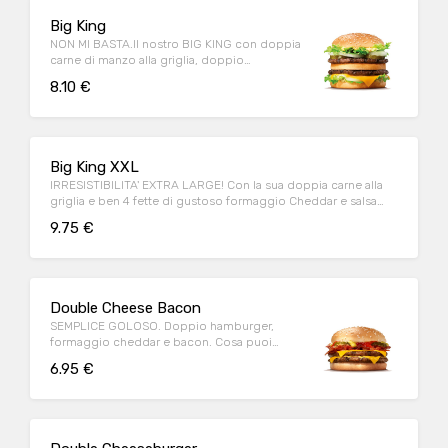
Big King
NON MI BASTA.Il nostro BIG KING con doppia
carne di manzo alla griglia, doppio
formaggio e deliziosa salsa KING
8.10 €
Big King XXL
IRRESISTIBILITA' EXTRA LARGE! Con la sua doppia carne alla
griglia e ben 4 fette di gustoso formaggio Cheddar e salsa
King!
9.75 €
Double Cheese Bacon
SEMPLICE GOLOSO. Doppio hamburger,
formaggio cheddar e bacon. Cosa puoi
chiedere di più?
6.95 €