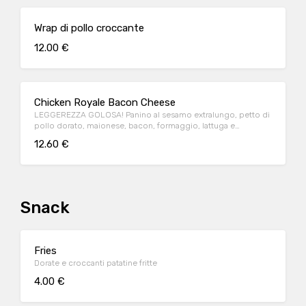
Wrap di pollo croccante
12.00 €
Chicken Royale Bacon Cheese
LEGGEREZZA GOLOSA! Panino al sesamo extralungo, petto di
pollo dorato, maionese, bacon, formaggio, lattuga e
pomodoro.
12.60 €
Snack
Fries
Dorate e croccanti patatine fritte
4.00 €