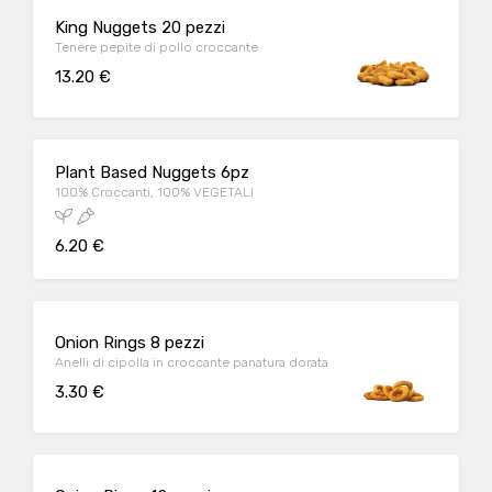
King Nuggets 20 pezzi
Tenere pepite di pollo croccante
13.20 €
Plant Based Nuggets 6pz
100% Croccanti, 100% VEGETALI
6.20 €
Onion Rings 8 pezzi
Anelli di cipolla in croccante panatura dorata
3.30 €