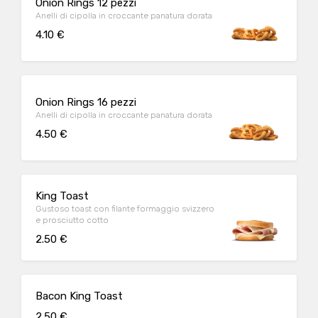
Onion Rings 12 pezzi
Anelli di cipolla in croccante panatura dorata
4.10 €
Onion Rings 16 pezzi
Anelli di cipolla in croccante panatura dorata
4.50 €
King Toast
Gustoso toast con filante formaggio svizzero
e prosciutto cotto
2.50 €
Bacon King Toast
2.50 €