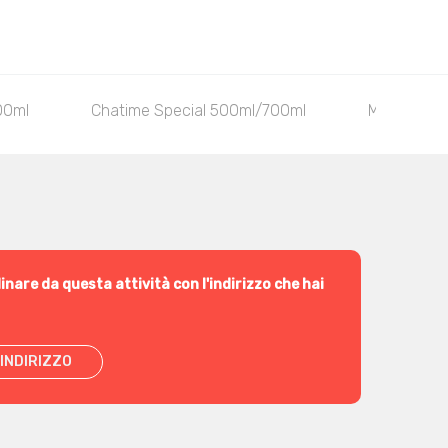
00ml
Chatime Special 500ml/700ml
Mogu mog
inare da questa attività con l'indirizzo che hai
INDIRIZZO