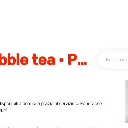
Chamood - Bubble tea · Pordenone
sponibili a domicilio grazie al servizio di Foodracers.
app!