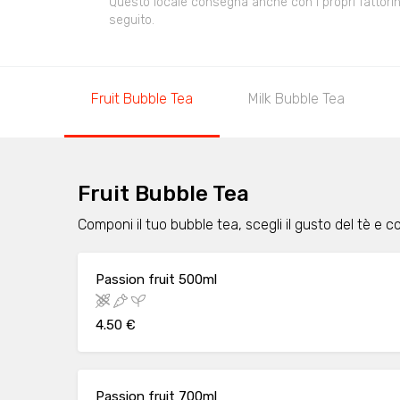
Questo locale consegna anche con i propri fattorini,
seguito.
Fruit Bubble Tea
Milk Bubble Tea
Fruit Bubble Tea
Componi il tuo bubble tea, scegli il gusto del tè e
Passion fruit 500ml
4.50 €
Passion fruit 700ml