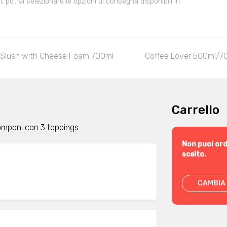
 potrai selezionare le opzioni di consegna disponibili in
Slush with Cheese Foam 700ml
Coffee Lover 500ml/7
Carrello
 componi con 3 toppings
Non puoi ord
scelto.
CAMBIA 