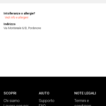
Intolleranze o allergie?
Vedi info e allergeni
Indirizzo
Via Montereale 6/B, Pordenone
SCOPRI
AIUTO
NOTE LEGALI
Chi siamo
Supporto
Termini e
Lavora con noi
FAQ
condizioni