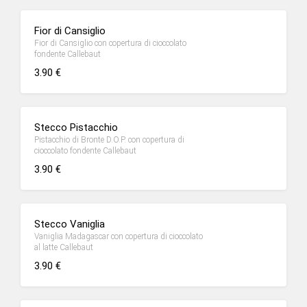
Fior di Cansiglio
Fior di Cansiglio con copertura di cioccolato
fondente Callebaut
3.90 €
Stecco Pistacchio
Pistacchio di Bronte D.O.P. con copertura di
cioccolato fondente Callebaut
3.90 €
Stecco Vaniglia
Vaniglia Madagascar con copertura di cioccolato
al latte Callebaut
3.90 €