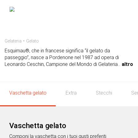
Gelateria
Gelato
Esquimau®, che in francese significa “il gelato da
passeggio”, nasce a Pordenone nel 1987 ad opera di
Leonardo Ceschin, Campione del Mondo di Gelateria
...
altro
Vaschetta gelato
Extra
Stecchi
Se
Vaschetta gelato
Componi la vaschetta con i tuoi gusti preferiti