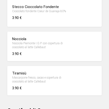
Stecco Cioccolato Fondente
Cioccolato fondente Coeur de Guanaja 80%
3.90 €
Nocciola
Nocciola Piemonte I.G.P. con copertura di
cioccolato al latte Callebaut
3.90 €
Tiramisù
Mascarpone fresco, cacao e copertura di
cioccolato al latte Callebaut
3.90 €