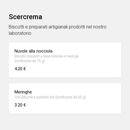
Scercrema
Biscotti e preparati artigianali prodotti nel nostro
laboratorio
Nuvole alla nocciola
Biscotti croccanti a base nocciola e meringa
(confezione da 75 g)
4.20 €
Meringhe
Con albume e zucchero bio (confezione da 65 g)
3.20 €