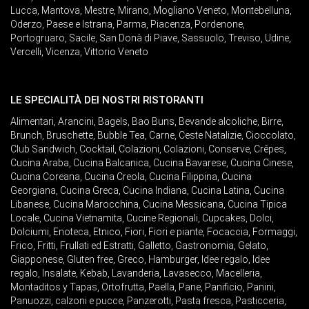
Lucca
,
Mantova
,
Mestre
,
Mirano
,
Mogliano Veneto
,
Montebelluna
,
Oderzo
,
Paese e Istrana
,
Parma
,
Piacenza
,
Pordenone
,
Portogruaro
,
Sacile
,
San Donà di Piave
,
Sassuolo
,
Treviso
,
Udine
,
Vercelli
,
Vicenza
,
Vittorio Veneto
LE SPECIALITÀ DEI NOSTRI RISTORANTI
Alimentari
,
Arancini
,
Bagels
,
Bao Buns
,
Bevande alcoliche
,
Birre
,
Brunch
,
Bruschette
,
Bubble Tea
,
Carne
,
Ceste Natalizie
,
Cioccolato
,
Club Sandwich
,
Cocktail
,
Colazioni
,
Colazioni
,
Conserve
,
Crêpes
,
Cucina Araba
,
Cucina Balcanica
,
Cucina Bavarese
,
Cucina Cinese
,
Cucina Coreana
,
Cucina Creola
,
Cucina Filippina
,
Cucina
Georgiana
,
Cucina Greca
,
Cucina Indiana
,
Cucina Latina
,
Cucina
Libanese
,
Cucina Marocchina
,
Cucina Messicana
,
Cucina Tipica
Locale
,
Cucina Vietnamita
,
Cucine Regionali
,
Cupcakes
,
Dolci
,
Dolciumi
,
Enoteca
,
Etnico
,
Fiori
,
Fiori e piante
,
Focaccia
,
Formaggi
,
Frico
,
Fritti
,
Frullati ed Estratti
,
Galletto
,
Gastronomia
,
Gelato
,
Giapponese
,
Gluten free
,
Greco
,
Hamburger
,
Idee regalo
,
Idee
regalo
,
Insalate
,
Kebab
,
Lavanderia
,
Lavasecco
,
Macelleria
,
Montaditos y Tapas
,
Ortofrutta
,
Paella
,
Pane
,
Panificio
,
Panini
,
Panuozzi, calzoni e pucce
,
Panzerotti
,
Pasta fresca
,
Pasticceria
,