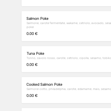
Salmon Poke
Salmone, carote fermentate, wakame, cetriolo, avocado, sesamo
poke
0.00 €
Tuna Poke
Tonno, cavolo rosso, carote, cetriolo, cipolla, sesamo, tobiko
0.00 €
Cooked Salmon Poke
Salmone cotto, philadelphia, carote, edamame, mais, sesamo, no
0.00 €