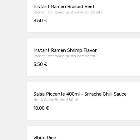
Instant Ramen Braised Beef
Ramen istantaneo gusto manzo brasato
3.50 €
Instant Ramen Shrimp Flavor
Ramen istantaneo gusto gamberetti
3.50 €
Salsa Piccante 480ml - Sriracha Chilli Sauce
Hot & Spicy Bottle 480ml
10.00 €
White Rice