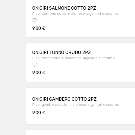
ONIGIRI SALMONE COTTO 2PZ
Riso, salmone cotto, maionese, alga nori e sesamo.
9.00 €
ONIGIRI TONNO CRUDO 2PZ
Riso, tonno crudo, maionese, alga nori e sesamo.
9.00 €
ONIGIRI GAMBERO COTTO 2PZ
Riso, gambero cotto, maionese, alga nori e sesamo.
9.00 €