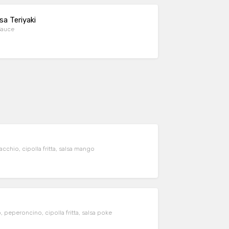
sa Teriyaki
Sauce
chio, cipolla fritta, salsa mango
 peperoncino, cipolla fritta, salsa poke