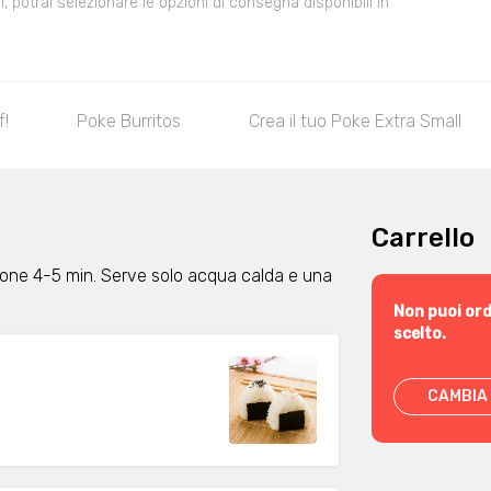
 potrai selezionare le opzioni di consegna disponibili in
f!
Poke Burritos
Crea il tuo Poke Extra Small
Carrello
ione 4-5 min. Serve solo acqua calda e una
Non puoi ord
scelto.
CAMBIA 