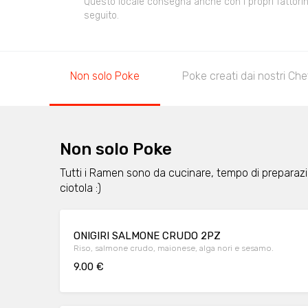
Questo locale consegna anche con i propri fattorini,
seguito.
Non solo Poke
Poke creati dai nostri Che
Non solo Poke
Tutti i Ramen sono da cucinare, tempo di preparaz
ciotola :)
ONIGIRI SALMONE CRUDO 2PZ
Riso, salmone crudo, maionese, alga nori e sesamo.
9.00 €