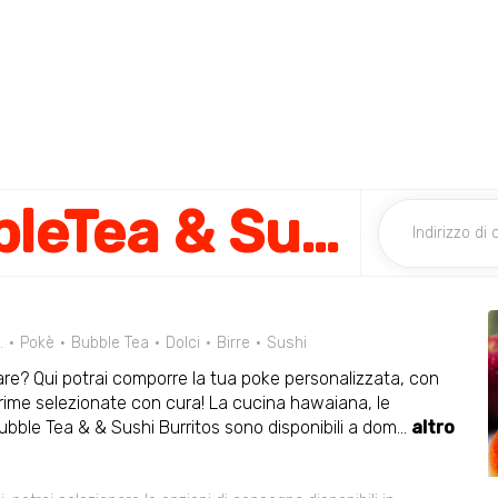
HoluPoke BubbleTea & SushiBurritos
…
Pokè
Bubble Tea
Dolci
Birre
Sushi
tare? Qui potrai comporre la tua poke personalizzata, con
 prime selezionate con cura! La cucina hawaiana, le
 Bubble Tea & & Sushi Burritos sono disponibili a dom
...
altro