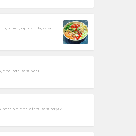
, tobiko, cipolla fritta, salsa
, cipollotto, salsa ponzu
cciole, cipolla fritta, salsa teriyaki