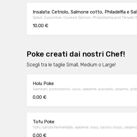
Insalata: Cetriolo, Salmone cotto, Philadelfia e Sal
Salad: Cucumber, Cooked Salmon, Philadelphia and Teriyaki 
10.00 €
Poke creati dai nostri Chef!
Scegli tra le taglie Small, Medium o Large!
Holu Poke
Gamberi, pomodorini, uovo, wakame, avocado, sesamo, pistac
0.00 €
Tofu Poke
Tofu, carote fermentate, wakame, mais, cavolo rosso, sesamo,
0.00 €