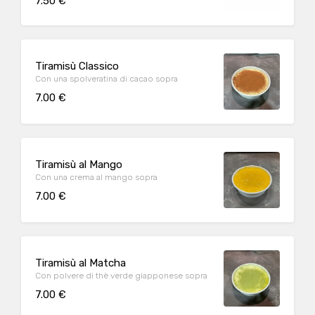
7.50 €
Tiramisù Classico
Con una spolveratina di cacao sopra
7.00 €
Tiramisù al Mango
Con una crema al mango sopra
7.00 €
Tiramisù al Matcha
Con polvere di thè verde giapponese sopra
7.00 €