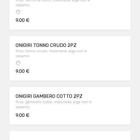
Riso, salmone cotto, maionese, alga nori e
sesamo.
9.00 €
ONIGIRI TONNO CRUDO 2PZ
Riso, tonno crudo, maionese, alga nori e
sesamo.
9.00 €
ONIGIRI GAMBERO COTTO 2PZ
Riso, gambero cotto, maionese, alga nori e
sesamo.
9.00 €