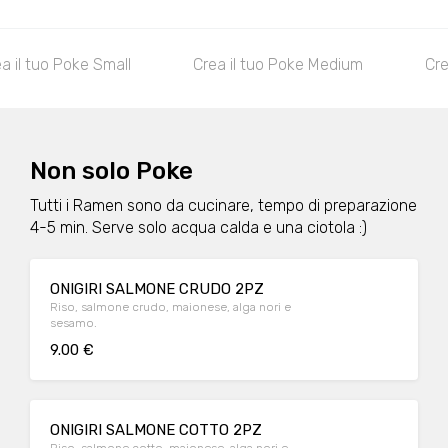
xtra Small
Crea il tuo Poke Small
Crea il tuo P
Non solo Poke
Tutti i Ramen sono da cucinare, tempo di preparazione
4-5 min. Serve solo acqua calda e una ciotola :)
ONIGIRI SALMONE CRUDO 2PZ
Riso, salmone crudo, maionese, alga nori e
sesamo.
9.00 €
ONIGIRI SALMONE COTTO 2PZ