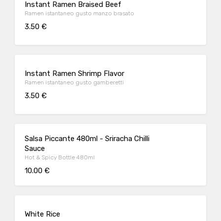
Instant Ramen Braised Beef
Ramen istantaneo gusto manzo brasato
3.50 €
Instant Ramen Shrimp Flavor
Ramen istantaneo gusto gamberetti
3.50 €
Salsa Piccante 480ml - Sriracha Chilli
Sauce
Hot & Spicy Bottle 480ml
10.00 €
White Rice