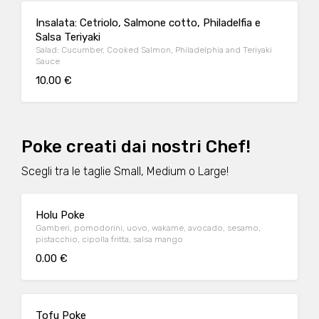
Insalata: Cetriolo, Salmone cotto, Philadelfia e
Salsa Teriyaki
Salad: Cucumber, Cooked Salmon, Philadelphia and Teriyaki
Sauce
10.00 €
Poke creati dai nostri Chef!
Scegli tra le taglie Small, Medium o Large!
Holu Poke
Gamberi, pomodorini, uovo, wakame, avocado, sesamo,
pistacchio, cipolla fritta, salsa mango
0.00 €
Tofu Poke