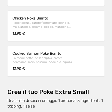
Chicken Poke Burrito
Pollo teriyaki, carote fermentate, cetriolo,
mais, ananas, sesamo, cocco, mandorle,
salsa mayo, insalata, alga nori e riso sushi
13.90 €
Cooked Salmon Poke Burrito
Salmone cotto, philadelphia, carote,
edamame, mais, sesamo, nocciole, cipolla
fritta, salsa teriyaki, insalata, alga nori e riso
13.90 €
sushi
Crea il tuo Poke Extra Small
Una salsa di soia in omaggio 1 proteina, 3 ingredienti, 1
topping, 1 salsa