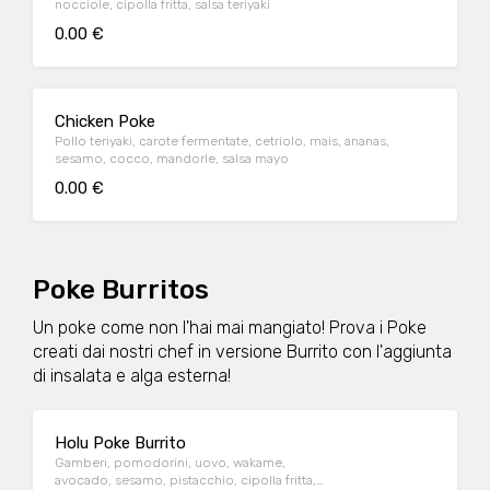
nocciole, cipolla fritta, salsa teriyaki
0.00 €
Chicken Poke
Pollo teriyaki, carote fermentate, cetriolo, mais, ananas,
sesamo, cocco, mandorle, salsa mayo
0.00 €
Poke Burritos
Un poke come non l'hai mai mangiato! Prova i Poke
creati dai nostri chef in versione Burrito con l'aggiunta
di insalata e alga esterna!
Holu Poke Burrito
Gamberi, pomodorini, uovo, wakame,
avocado, sesamo, pistacchio, cipolla fritta,