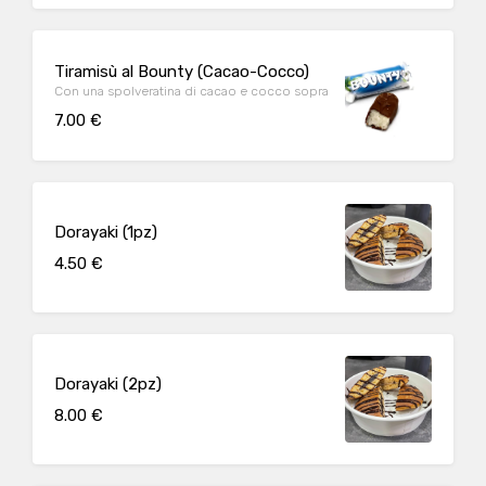
Tiramisù al Bounty (Cacao-Cocco)
Con una spolveratina di cacao e cocco sopra
7.00 €
Dorayaki (1pz)
4.50 €
Dorayaki (2pz)
8.00 €