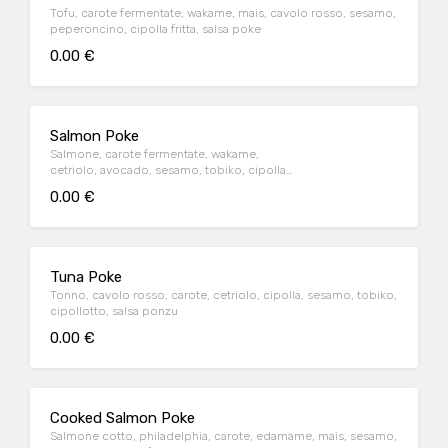
Tofu, carote fermentate, wakame, mais, cavolo rosso, sesamo,
peperoncino, cipolla fritta, salsa poke
0.00 €
Salmon Poke
Salmone, carote fermentate, wakame,
cetriolo, avocado, sesamo, tobiko, cipolla
fritta, salsa poke
0.00 €
Tuna Poke
Tonno, cavolo rosso, carote, cetriolo, cipolla, sesamo, tobiko,
cipollotto, salsa ponzu
0.00 €
Cooked Salmon Poke
Salmone cotto, philadelphia, carote, edamame, mais, sesamo,