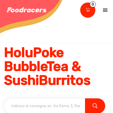
0
HoluPoke
BubbleTea &
SushiBurritos