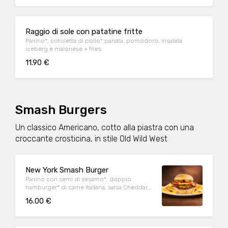
Raggio di sole con patatine fritte
Panino*, cotoletta di pollo* panata, pomodoro, insalata
iceberg e maionese + fries
11.90 €
Smash Burgers
Un classico Americano, cotto alla piastra con una
croccante crosticina, in stile Old Wild West
New York Smash Burger
Panino con semi di sesamo*, doppio
hamburger* di carne italiana, salsa Cheddar,
bacon, pomodoro, salsa OWW, insalata
16.00 €
iceberg e cetriolini, accompagnato da
patate* Fries e salsa OWW.