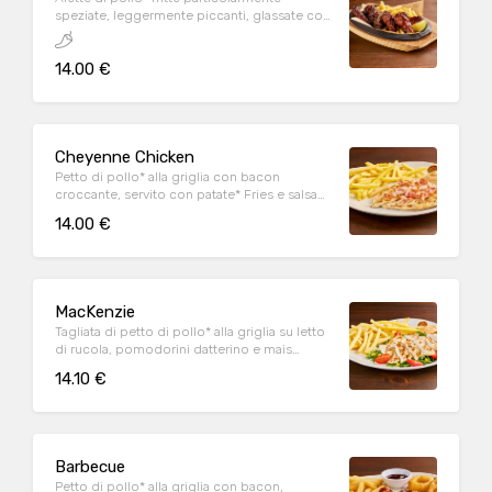
speziate, leggermente piccanti, glassate con
Korean sauce, sesamo tostato, prezzemolo,
lime e servite con patate* Fries
14.00 €
Cheyenne Chicken
Petto di pollo* alla griglia con bacon
croccante, servito con patate* Fries e salsa
OWW
14.00 €
MacKenzie
Tagliata di petto di pollo* alla griglia su letto
di rucola, pomodorini datterino e mais
servita con patate* Fries e salsa OWW
14.10 €
Barbecue
Petto di pollo* alla griglia con bacon,