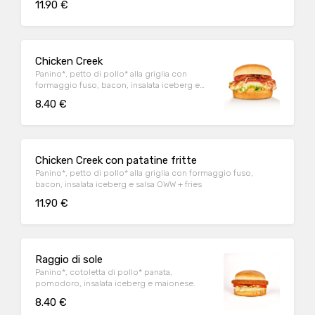
11.90 €
Chicken Creek
Panino*, petto di pollo* alla griglia con
formaggio fuso, bacon, insalata iceberg e
salsa OWW
8.40 €
Chicken Creek con patatine fritte
Panino*, petto di pollo* alla griglia con formaggio fuso,
bacon, insalata iceberg e salsa OWW + fries
11.90 €
Raggio di sole
Panino*, cotoletta di pollo* panata,
pomodoro, insalata iceberg e maionese.
8.40 €