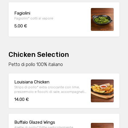
Fagiolini
Fagiolini* cotti al vapore
5.00 €
Chicken Selection
Petto di pollo 100% italiano
Louisiana Chicken
Strips di pollo* extra croccante con lime,
prezzemolo e fiocchi di sale, accompagnati
da patate* Fries e salsa Sweet & chili
14.00 €
Buffalo Glazed Wings
Alette di pollo* fritte particolarmente