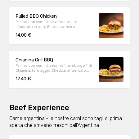
Pulled BBQ Chicken
Panino con semi di sesamo*, pollo*
sfilacciato in salsa Barbecue, mix di
formaggi, onion relish, bacon, maionese e
14.00 €
insalata iceberg, servito con patate* Fries e
salsa OWW
Chianina Grill BBQ
Panino con semi di sesamo*, hamburger* di
Chianina, formaggio Cheddar affumicato,
bacon, onion relish, insalata iceberg, salsa
17.40 €
Barbecue, servito con patate* Fries e salsa
OWW
Beef Experience
Carne argentina - le nostre carni sono tagli di prima
scelta che arrivano freschi dall'Argentina