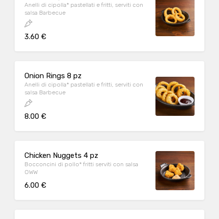
Anelli di cipolla* pastellati e fritti, serviti con
salsa Barbecue
3.60 €
Onion Rings 8 pz
Anelli di cipolla* pastellati e fritti, serviti con
salsa Barbecue
8.00 €
Chicken Nuggets 4 pz
Bocconcini di pollo* fritti serviti con salsa
OWW
6.00 €