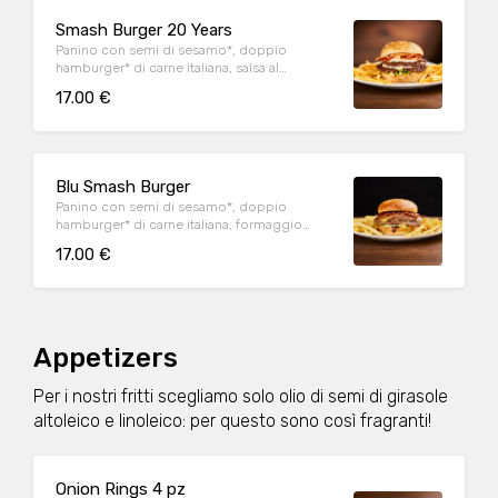
Smash Burger 20 Years
Panino con semi di sesamo*, doppio
hamburger* di carne italiana, salsa al
"Pecorino Romano DOP", guanciale nostrano,
17.00 €
insalata iceberg, salsa maionese senapata
con pomodori secchi, servito con patate*
Fries e salsa OWW.
Blu Smash Burger
Panino con semi di sesamo*, doppio
hamburger* di carne italiana, formaggio
Cheddar affumicato, bacon, salsa smoked,
17.00 €
insalata iceberg, servito con patate* Fries e
salsa OWW
Appetizers
Per i nostri fritti scegliamo solo olio di semi di girasole
altoleico e linoleico: per questo sono così fragranti!
Onion Rings 4 pz