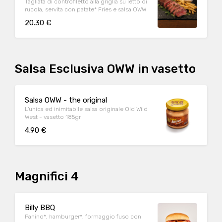
Tagliata di controfiletto alla griglia su letto di
rucola, servita con patate* Fries e salsa OWW
20.30 €
Salsa Esclusiva OWW in vasetto
Salsa OWW - the original
L'unica ed inimitabile salsa originale Old Wild
West - vasetto 185gr
4.90 €
Magnifici 4
Billy BBQ
Panino*, hamburger*, formaggio fuso con