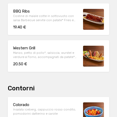
BBQ Ribs
Costine di maiale cotte in sottovuoto con
salsa Barbecue servite con patate* Fries e
salsa Barbecue
19.40 €
Western Grill
Manzo, petto di pollo*, salsiccia, wurstel e
verdure al forno, accompagnati da patate*
Fries e salsa OWW (per 1 persona)
20.50 €
Contorni
Colorado
Insalata iceberg, cappuccio rosso condito,
pomodorini datterino e carote