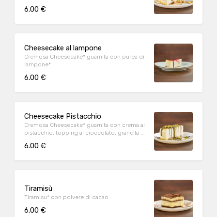
6.00 €
Cheesecake al lampone
Cremosa Cheesecake* guarnita con purea di
lampone*
6.00 €
Cheesecake Pistacchio
Cremosa Cheesecake* guarnita con crema al
pistacchio, topping al cioccolato, granella di
pistacchio
6.00 €
Tiramisù
Tiramisu* con polvere di cacao
6.00 €