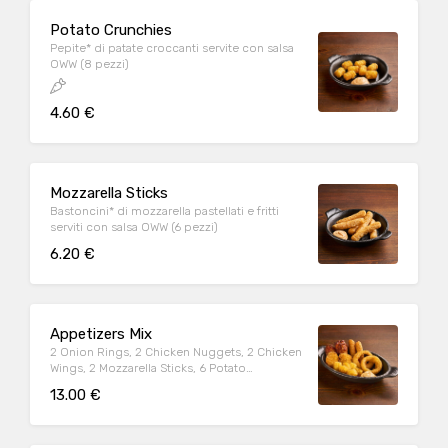
Potato Crunchies
Pepite* di patate croccanti servite con salsa
OWW (8 pezzi)
4.60 €
Mozzarella Sticks
Bastoncini* di mozzarella pastellati e fritti
serviti con salsa OWW (6 pezzi)
6.20 €
Appetizers Mix
2 Onion Rings, 2 Chicken Nuggets, 2 Chicken
Wings, 2 Mozzarella Sticks, 6 Potato
Crunchies, serviti con salsa OWW
13.00 €