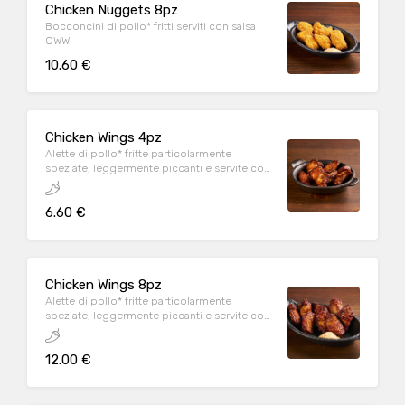
Chicken Nuggets 8pz
Bocconcini di pollo* fritti serviti con salsa
OWW
10.60 €
Chicken Wings 4pz
Alette di pollo* fritte particolarmente
speziate, leggermente piccanti e servite con
salsa OWW
6.60 €
Chicken Wings 8pz
Alette di pollo* fritte particolarmente
speziate, leggermente piccanti e servite con
salsa OWW
12.00 €