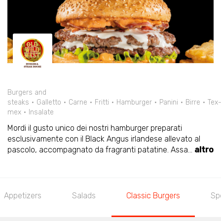
Burgers and
steaks
Galletto
Carne
Fritti
Hamburger
Panini
Birre
Tex
mex
Insalate
Mordi il gusto unico dei nostri hamburger preparati
esclusivamente con il Black Angus irlandese allevato al
pascolo, accompagnato da fragranti patatine. Assa
...
altro
Appetizers
Salads
Classic Burgers
Sp