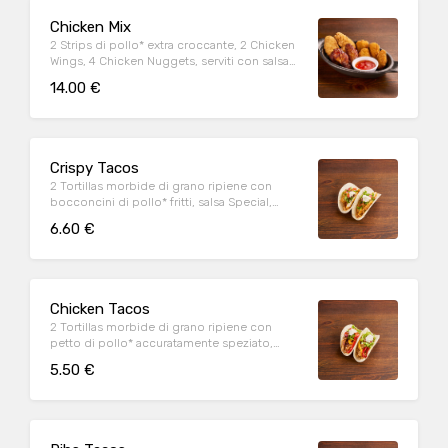
Chicken Mix
2 Strips di pollo* extra croccante, 2 Chicken
Wings, 4 Chicken Nuggets, serviti con salsa
Sweet & chili
14.00 €
Crispy Tacos
2 Tortillas morbide di grano ripiene con
bocconcini di pollo* fritti, salsa Special,
insalata iceberg e pico de gallo, il tutto
6.60 €
guarnito con sauce Cream
Chicken Tacos
2 Tortillas morbide di grano ripiene con
petto di pollo* accuratamente speziato,
peperoni e cipolla rossa marinati in salsa
5.50 €
Messicana, mix di formaggi, insalata iceberg
e pico de gallo, il tutto guarnito con sauce
Cream