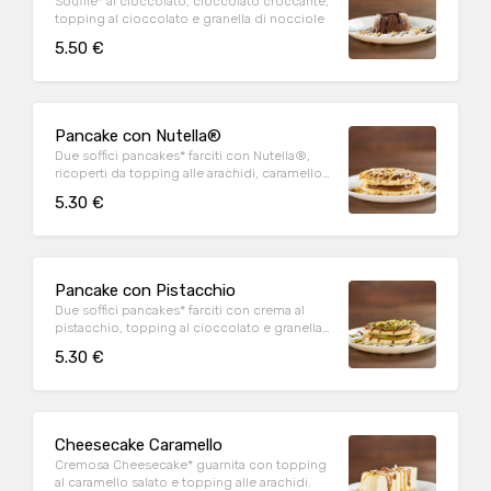
Soufflé* al cioccolato, cioccolato croccante,
topping al cioccolato e granella di nocciole
5.50 €
Pancake con Nutella®
Due soffici pancakes* farciti con Nutella®,
ricoperti da topping alle arachidi, caramello
salato e granella di nocciola
5.30 €
Pancake con Pistacchio
Due soffici pancakes* farciti con crema al
pistacchio, topping al cioccolato e granella
di pistacchio
5.30 €
Cheesecake Caramello
Cremosa Cheesecake* guarnita con topping
al caramello salato e topping alle arachidi.