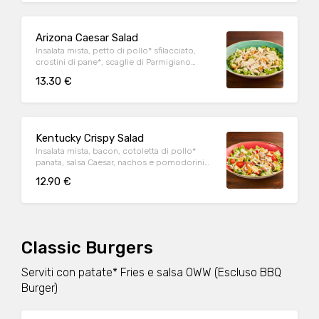
Arizona Caesar Salad
Insalata mista, petto di pollo* sfilacciato,
crostini di pane*, scaglie di Parmigiano
Reggiano DOP e salsa Caesar
13.30 €
Kentucky Crispy Salad
Insalata mista, bacon, cotoletta di pollo*
panata, salsa Caesar, nachos e pomodorini
datterino
12.90 €
Classic Burgers
Serviti con patate* Fries e salsa OWW (Escluso BBQ
Burger)