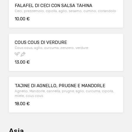
FALAFEL DI CECI CON SALSA TAHINA
Ceci, prezzemolo, cipolla, aglio, sesamo, cumino, coriandolo
10.00 €
COUS COUS DI VERDURE
Cous cous, aglio, curcuma, zenzero, verdure
13.00 €
TAJINE DI AGNELLO, PRUGNE E MANDORLE
Agnello, Mandorle, cannella, prugne, aglio, curcuma, cipolla,
miele, cous cous
18.00 €
Asia