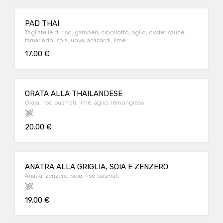
PAD THAI
Tagliatelle di riso, gamberi, cipollotto, aglio, oyster sauce,
tamarindo, soia, uova, anacardi, lime
17.00 €
ORATA ALLA THAILANDESE
Orata, riso basmati, lime, aglio, lemongrass
20.00 €
ANATRA ALLA GRIGLIA, SOIA E ZENZERO
Anatra, zenzero, soia, riso basmati
19.00 €