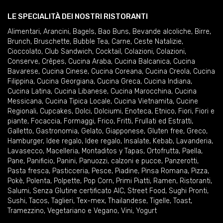
LE SPECIALITÀ DEI NOSTRI RISTORANTI
Alimentari
,
Arancini
,
Bagels
,
Bao Buns
,
Bevande alcoliche
,
Birre
,
Brunch
,
Bruschette
,
Bubble Tea
,
Carne
,
Ceste Natalizie
,
Cioccolato
,
Club Sandwich
,
Cocktail
,
Colazioni
,
Colazioni
,
Conserve
,
Crêpes
,
Cucina Araba
,
Cucina Balcanica
,
Cucina
Bavarese
,
Cucina Cinese
,
Cucina Coreana
,
Cucina Creola
,
Cucina
Filippina
,
Cucina Georgiana
,
Cucina Greca
,
Cucina Indiana
,
Cucina Latina
,
Cucina Libanese
,
Cucina Marocchina
,
Cucina
Messicana
,
Cucina Tipica Locale
,
Cucina Vietnamita
,
Cucine
Regionali
,
Cupcakes
,
Dolci
,
Dolciumi
,
Enoteca
,
Etnico
,
Fiori
,
Fiori e
piante
,
Focaccia
,
Formaggi
,
Frico
,
Fritti
,
Frullati ed Estratti
,
Galletto
,
Gastronomia
,
Gelato
,
Giapponese
,
Gluten free
,
Greco
,
Hamburger
,
Idee regalo
,
Idee regalo
,
Insalate
,
Kebab
,
Lavanderia
,
Lavasecco
,
Macelleria
,
Montaditos y Tapas
,
Ortofrutta
,
Paella
,
Pane
,
Panificio
,
Panini
,
Panuozzi, calzoni e pucce
,
Panzerotti
,
Pasta fresca
,
Pasticceria
,
Pesce
,
Piadine
,
Pinsa Romana
,
Pizza
,
Pokè
,
Polenta
,
Polpette
,
Pop Corn
,
Primi Piatti
,
Ramen
,
Ristoranti
,
Salumi
,
Senza Glutine certificato AIC
,
Street Food
,
Sughi Pronti
,
Sushi
,
Tacos
,
Taglieri
,
Tex-mex
,
Thailandese
,
Tigelle
,
Toast
,
Tramezzino
,
Vegetariano e Vegano
,
Vini
,
Yogurt