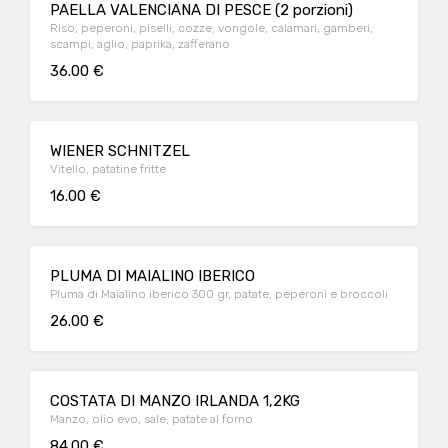
PAELLA VALENCIANA DI PESCE (2 porzioni)
Riso, peperoni, piselli, cozze, vongole, calamari, gamberi,
scampi, aglio, paprika, zafferano
36.00 €
WIENER SCHNITZEL
Vitello, patatine fritte
16.00 €
PLUMA DI MAIALINO IBERICO
Pluma di Maialino iberico 300 gr, patate, peperoni e broccoli
26.00 €
COSTATA DI MANZO IRLANDA 1,2KG
Manzo, olio evo, sale, patate al forno
84.00 €