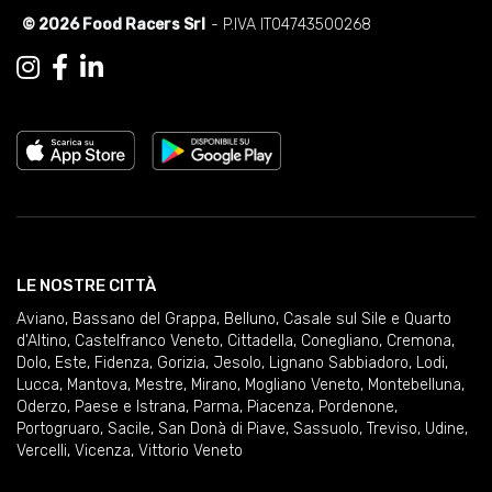
© 2026 Food Racers Srl
- P.IVA IT04743500268
LE NOSTRE CITTÀ
Aviano
,
Bassano del Grappa
,
Belluno
,
Casale sul Sile e Quarto
d'Altino
,
Castelfranco Veneto
,
Cittadella
,
Conegliano
,
Cremona
,
Dolo
,
Este
,
Fidenza
,
Gorizia
,
Jesolo
,
Lignano Sabbiadoro
,
Lodi
,
Lucca
,
Mantova
,
Mestre
,
Mirano
,
Mogliano Veneto
,
Montebelluna
,
Oderzo
,
Paese e Istrana
,
Parma
,
Piacenza
,
Pordenone
,
Portogruaro
,
Sacile
,
San Donà di Piave
,
Sassuolo
,
Treviso
,
Udine
,
Vercelli
,
Vicenza
,
Vittorio Veneto