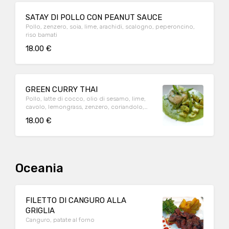
SATAY DI POLLO CON PEANUT SAUCE
Pollo, zenzero, soia, lime, arachidi, scalogno, peperoncino,
riso bamati
18.00 €
GREEN CURRY THAI
Pollo, latte di cocco, olio di sesamo, lime,
cavolo, lemongrass, zenzero, coriandolo,
foglie di kaffir, riso basmati
18.00 €
Oceania
FILETTO DI CANGURO ALLA
GRIGLIA
Canguro, patate al forno