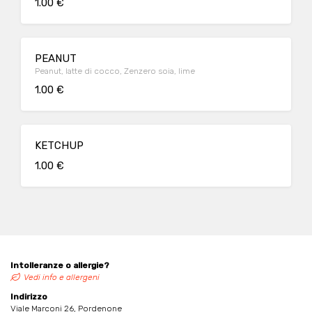
1.00 €
PEANUT
Peanut, latte di cocco, Zenzero soia, lime
1.00 €
KETCHUP
1.00 €
Intolleranze o allergie?
Vedi info e allergeni
Indirizzo
Viale Marconi 26, Pordenone