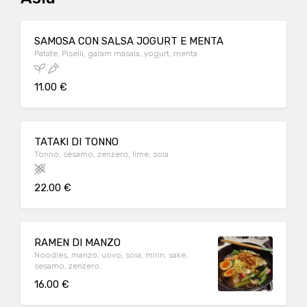
SAMOSA CON SALSA JOGURT E MENTA
Patate, Piselli, garam masala, yogurt, menta
11.00 €
TATAKI DI TONNO
Tonno, sesamo, zenzero, lime, soia
22.00 €
RAMEN DI MANZO
Noodles, manzo, uovo, soia, mirin, sake,
sesamo, zenzero.
16.00 €