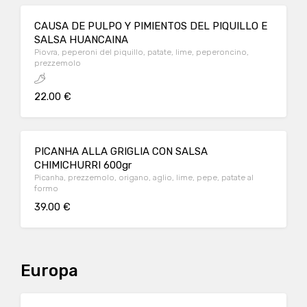
CAUSA DE PULPO Y PIMIENTOS DEL PIQUILLO E
SALSA HUANCAINA
Piovra, peperoni del piquillo, patate, lime, peperoncino,
prezzemolo
22.00 €
PICANHA ALLA GRIGLIA CON SALSA
CHIMICHURRI 600gr
Picanha, prezzemolo, origano, aglio, lime, pepe, patate al
formo
39.00 €
Europa