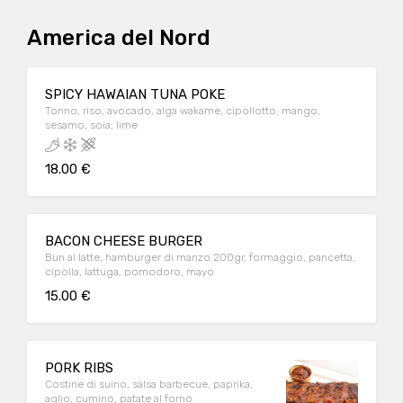
America del Nord
SPICY HAWAIAN TUNA POKE
Tonno, riso, avocado, alga wakame, cipollotto, mango,
sesamo, soia, lime
18.00 €
BACON CHEESE BURGER
Bun al latte, hamburger di manzo 200gr, formaggio, pancetta,
cipolla, lattuga, pomodoro, mayo
15.00 €
PORK RIBS
Costine di suino, salsa barbecue, paprika,
aglio, cumino, patate al forno