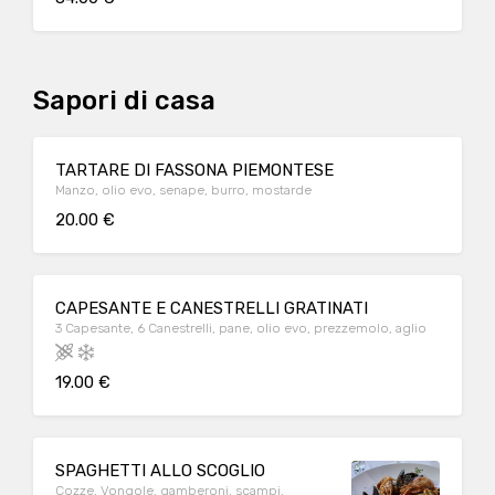
Sapori di casa
TARTARE DI FASSONA PIEMONTESE
Manzo, olio evo, senape, burro, mostarde
20.00 €
CAPESANTE E CANESTRELLI GRATINATI
3 Capesante, 6 Canestrelli, pane, olio evo, prezzemolo, aglio
19.00 €
SPAGHETTI ALLO SCOGLIO
Cozze, Vongole, gamberoni, scampi,