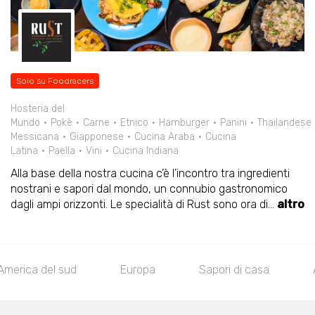
Solo su Foodracers
Hosteria del
Mundo
Pokè
Carne
Etnico
Hamburger
Panini
Thailandese
Messicana
Giapponese
Cucina Araba
Cucina
Latina
Paella
Vini
Cucina Indiana
Alla base della nostra cucina c’è l’incontro tra ingredienti
nostrani e sapori dal mondo, un connubio gastronomico
dagli ampi orizzonti. Le specialità di Rust sono ora di
...
altro
America del sud
Europa
Sapori di casa