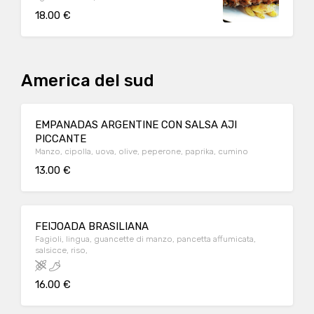
18.00 €
America del sud
EMPANADAS ARGENTINE CON SALSA AJI
PICCANTE
Manzo, cipolla, uova, olive, peperone, paprika, cumino
13.00 €
FEIJOADA BRASILIANA
Fagioli, lingua, guancette di manzo, pancetta affumicata,
salsicce, riso,
16.00 €