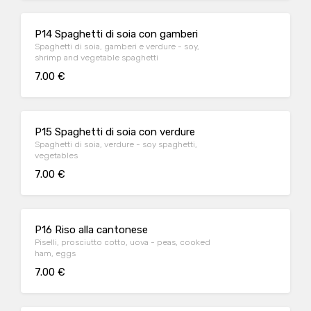
P14 Spaghetti di soia con gamberi
Spaghetti di soia, gamberi e verdure - soy,
shrimp and vegetable spaghetti
7.00 €
P15 Spaghetti di soia con verdure
Spaghetti di soia, verdure - soy spaghetti,
vegetables
7.00 €
P16 Riso alla cantonese
Piselli, prosciutto cotto, uova - peas, cooked
ham, eggs
7.00 €