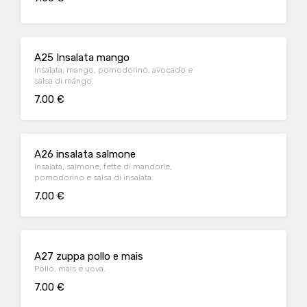
A25 Insalata mango
Insalata, mango, pomodorino, avocado e
salsa di mango.
7.00 €
A26 insalata salmone
Insalata, salmone, fette di mandorle,
pomodorino e salsa di insalata.
7.00 €
A27 zuppa pollo e mais
Pollo, mais e uova.
7.00 €