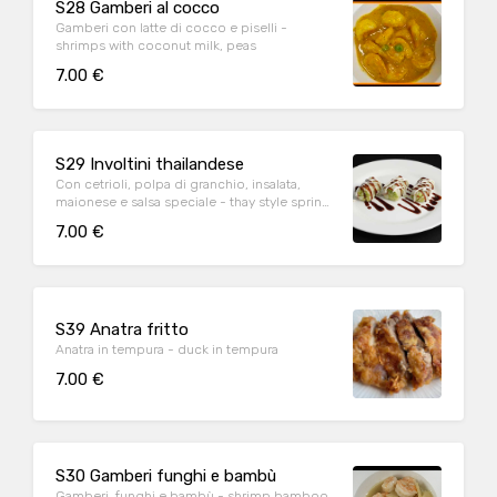
S28 Gamberi al cocco
Gamberi con latte di cocco e piselli -
shrimps with coconut milk, peas
7.00 €
S29 Involtini thailandese
Con cetrioli, polpa di granchio, insalata,
maionese e salsa speciale - thay style spring
rolls with cucumber, crab meat, lettuce,
7.00 €
mayonnaise and special sauce
S39 Anatra fritto
Anatra in tempura - duck in tempura
7.00 €
S30 Gamberi funghi e bambù
Gamberi, funghi e bambù - shrimp bamboo