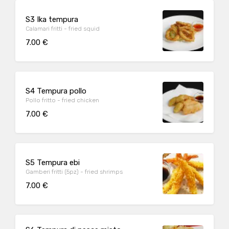
S3 Ika tempura
Calamari fritti - fried squid
7.00 €
S4 Tempura pollo
Pollo fritto - fried chicken
7.00 €
S5 Tempura ebi
Gamberi fritti (5pz) - fried shrimps
7.00 €