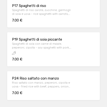
P17 Spaghetti di riso
Spaghetti di riso carote, zucchine, germogli
di soia e uova - rice spaghetti with carrots,
courgettes, bean sprouts and eggs
7.00 €
P19 Spaghetti di soia piccante
Spaghetti di soia con carne di maiale,
peperoni, cipolla - soy spaghetti with pork,
peppers, onion
7.00 €
P24 Riso saltato con manzo
Riso saltato con manzo, peperoni, cipolla e
uova - fried rice with beef, peppers, onion
and eggs
7.00 €