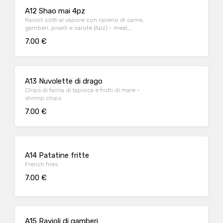
A12 Shao mai 4pz
Ravioli cotti al vapore con ripieno di carne,
gamberi, piselli e carote (4pz) - meat,
prawns, peas and carrots
7.00 €
A13 Nuvolette di drago
Chips di farina di tapioca e frutti di mare -
shrimp chips
7.00 €
A14 Patatine fritte
French fries
7.00 €
A15 Ravioli di gamberi