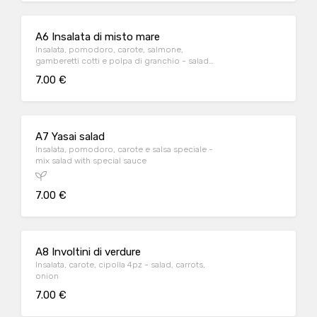
A6 Insalata di misto mare
Insalata, pomodoro, carote, salmone,
gamberetti cotti e polpa di granchio - salad
mixed seafood
7.00 €
A7 Yasai salad
Insalata, pomodoro, carote e salsa speciale -
mix salad with special sauce
7.00 €
A8 Involtini di verdure
Insalata, carote, cipolla 4pz - salad, carrots,
onion
7.00 €