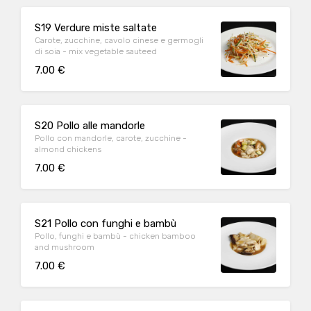
S19 Verdure miste saltate
Carote, zucchine, cavolo cinese e germogli
di soia - mix vegetable sauteed
7.00 €
S20 Pollo alle mandorle
Pollo con mandorle, carote, zucchine -
almond chickens
7.00 €
S21 Pollo con funghi e bambù
Pollo, funghi e bambù - chicken bamboo
and mushroom
7.00 €