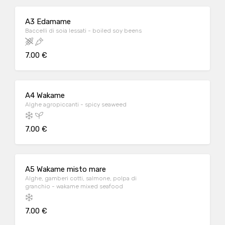
A3 Edamame
Baccelli di soia lessati - boiled soy beens
7.00 €
A4 Wakame
Alghe agropiccanti - spicy seaweed
7.00 €
A5 Wakame misto mare
Alghe, gamberi cotti, salmone, polpa di
granchio - wakame mixed seafood
7.00 €