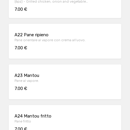
(6pz) - Grilled chicken, onion and vegetable
ravioli
7.00 €
A22 Pane ripieno
Pane orientale al vapore con crema all'uovo.
7.00 €
A23 Mantou
Pane al vapore.
7.00 €
A24 Mantou fritto
Pane fritto
7.00 €