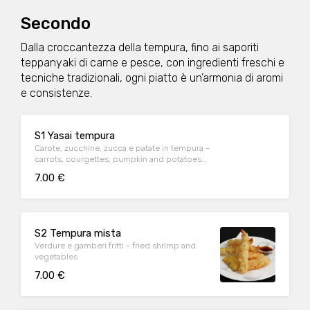
Secondo
Dalla croccantezza della tempura, fino ai saporiti
teppanyaki di carne e pesce, con ingredienti freschi e
tecniche tradizionali, ogni piatto è un’armonia di aromi
e consistenze.
S1 Yasai tempura
Carote, zucchine, zucca e patate in tempura -
carrots, courgettes, pumpkin and potatoes
in tempura
7.00 €
S2 Tempura mista
Verdure e gamberi fritti - fried shrimp and
vegetables
7.00 €