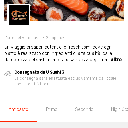
L'arte del vero sushi
Giapponese
Un viaggio di sapori autentici e freschissimi dove ogni
piatto è realizzato con ingredienti di alta qualità, dalla
delicatezza del sashimi alla croccantezza degli ura
...
altro
Consegnato da U Sushi 3
La consegna sarà effettuata esclusivamente dal locale
con i propri fattorini.
Antipasto
Primo
Secondo
Nigiri 6p