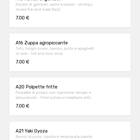
Ripieni di gamberi, carne e pesce - shrimps,
mixed fish and meat (4pz)
7.00 €
A16 Zuppa agropiccante
Tofu, funghi cinesi, bambu, pollo e spaghetti
di soia - hot and sour soup
7.00 €
A20 Polpette fritte
Polpette di polipo con maionese, teriyaki e
katsuobushi - fried octopus meatballs with
mayonnaise, teriyaki and katsuobushi
7.00 €
A21 Yaki Gyoza
Ravioli di pollo, cipolla e verdure alla piastra