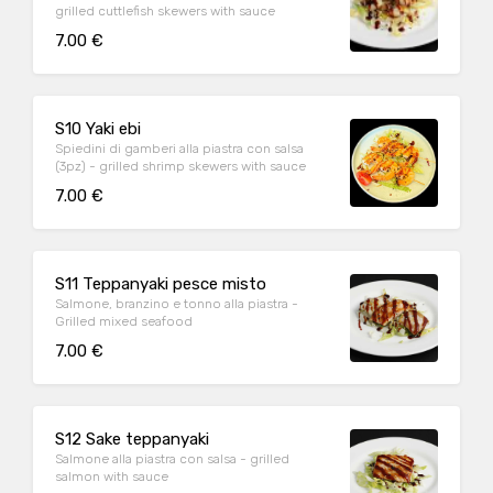
grilled cuttlefish skewers with sauce
7.00 €
S10 Yaki ebi
Spiedini di gamberi alla piastra con salsa
(3pz) - grilled shrimp skewers with sauce
7.00 €
S11 Teppanyaki pesce misto
Salmone, branzino e tonno alla piastra -
Grilled mixed seafood
7.00 €
S12 Sake teppanyaki
Salmone alla piastra con salsa - grilled
salmon with sauce