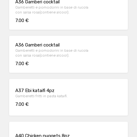
A36 Gamberi cocktail
Gamberetti e pomodorini in base di rucola
con salsa rosa(contiene alcool).
7.00 €
A36 Gamberi cocktail
Gamberetti e pomodorini in base di rucola
con salsa rosa(contiene alcool).
7.00 €
A37 Ebi kataifi 4pz
Gamberetti fritti in pasta kataifi.
7.00 €
A40 Chicken nuggets 8pz