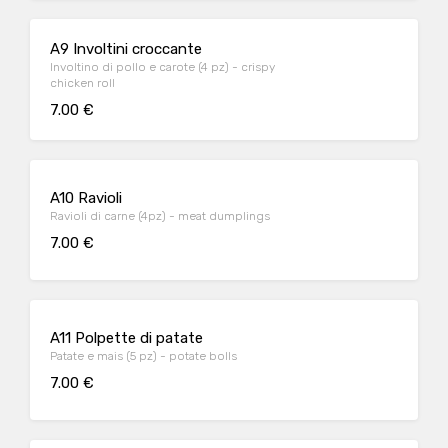
A9 Involtini croccante
Involtino di pollo e carote (4 pz) - crispy
chicken roll
7.00 €
A10 Ravioli
Ravioli di carne (4pz) - meat dumplings
7.00 €
A11 Polpette di patate
Patate e mais (5 pz) - potate bolls
7.00 €