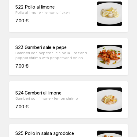
S22 Pollo al limone
Pollo al limone - lemon chicken
7.00 €
S23 Gamberi sale e pepe
Gamberi con peperoni e cipolla - salt and
pepper shrimp with peppers and onion
7.00 €
S24 Gamberi al limone
Gamberi con limone - lemon shrimp
7.00 €
S25 Pollo in salsa agrodolce