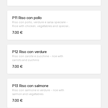
P11 Riso con pollo
Riso con pollo, verdure e salsa speciale -
Rice with chicken, vegetables and special
sauce
7.00 €
P12 Riso con verdure
Riso con carote e zucchine - rice with
carrots and zuchinis
7.00 €
P13 Riso con salmone
Riso con salmone e verdure - rice with
salmon and vegetables
7.00 €