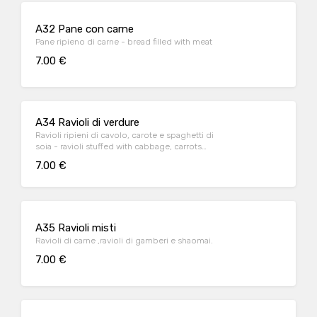
A32 Pane con carne
Pane ripieno di carne - bread filled with meat
7.00 €
A34 Ravioli di verdure
Ravioli ripieni di cavolo, carote e spaghetti di
soia - ravioli stuffed with cabbage, carrots
and soy noodles
7.00 €
A35 Ravioli misti
Ravioli di carne ,ravioli di gamberi e shaomai.
7.00 €