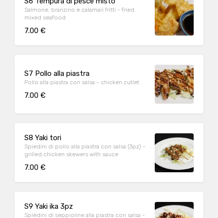
S6 Tempura di pesce misto
Salmone, branzino e calamari fritti - fried
mixed seafood
7.00 €
S7 Pollo alla piastra
Pollo alla piastra con salsa - chicken cutlet
7.00 €
S8 Yaki tori
Spiedini di pollo alla piastra con salsa (3pz) -
grilled chicken skewers with sauce
7.00 €
S9 Yaki ika 3pz
Spiedini di seppioline alla piastra con salsa -