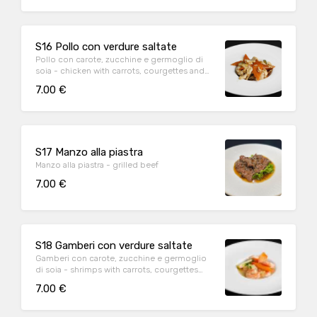
S16 Pollo con verdure saltate
Pollo con carote, zucchine e germoglio di
soia - chicken with carrots, courgettes and
soy sprouts
7.00 €
S17 Manzo alla piastra
Manzo alla piastra - grilled beef
7.00 €
S18 Gamberi con verdure saltate
Gamberi con carote, zucchine e germoglio
di soia - shrimps with carrots, courgettes
and soy sprouts
7.00 €