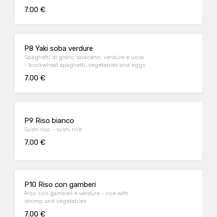
eggs and chicken
7.00 €
P8 Yaki soba verdure
Spaghetti di grano saraceno, verdure e uova
- buckwheat spaghetti, vegetables and eggs
7.00 €
P9 Riso bianco
Sushi riso - sushi rice
7.00 €
P10 Riso con gamberi
Riso con gamberi e verdure - rice with
shrimp and vegetables
7.00 €