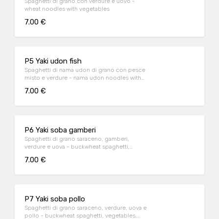
Spaghetti di grano con verdure e uovo -
wheat noodles with vegetables
7.00 €
P5 Yaki udon fish
Spaghetti di nama udon di grano con pesce
misto e verdure - nama udon noodles with
mixed fish and vegetables
7.00 €
P6 Yaki soba gamberi
Spaghetti di grano saraceno, gamberi,
verdure e uova - buckwheat spaghetti,
shrimp, vegetables and eggs
7.00 €
P7 Yaki soba pollo
Spaghetti di grano saraceno, verdure, uova e
pollo - buckwheat spaghetti, vegetables,