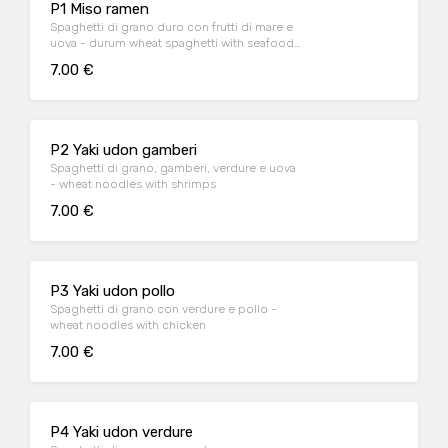
P1 Miso ramen
Spaghetti di grano duro con frutti di mare e
uova - durum wheat spaghetti with seafood
and eggs
7.00 €
P2 Yaki udon gamberi
Spaghetti di grano, gamberi, verdure e uova
- wheat noodles with shrimps
7.00 €
P3 Yaki udon pollo
Spaghetti di grano con verdure e pollo -
wheat noodles with chicken
7.00 €
P4 Yaki udon verdure