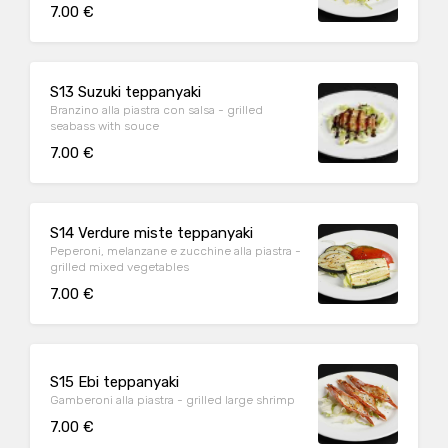
7.00 €
S13 Suzuki teppanyaki
Branzino alla piastra con salsa - grilled
seabass with souce
7.00 €
S14 Verdure miste teppanyaki
Peperoni, melanzane e zucchine alla piastra -
grilled mixed vegetables
7.00 €
S15 Ebi teppanyaki
Gamberoni alla piastra - grilled large shrimp
7.00 €