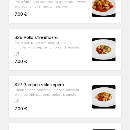
Pollo fritto con pomodoro e ananas - sweet
and sour chicken and pineapple
7.00 €
S26 Pollo stile impero
Pollo con peperoni, cipolla, arachidi -
chicken with pepper, onion and peanuts
7.00 €
S27 Gamberi stile impero
Gamberi con peperoni, cipolla, arachidi -
shrimps with peppers, onion, peanuts
7.00 €