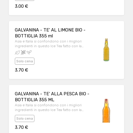
3.00 €
GALVANINA - TE' AL LIMONE BIO -
BOTTIGLIA 355 ml
Asia e Italia si confondono con i migliori
ingredienti in questo Ice Tea fatto con la
migliore qualità di tè nero Darjeeling in
infusione con succo di limone, da servire
rigorosamente freddo.
Solo cena
3.70 €
GALVANINA - TE' ALLA PESCA BIO -
BOTTIGLIA 355 ML
Asia e Italia si confondono con i migliori
ingredienti in questo Ice Tea fatto con la
migliore qualità di tè nero Darjeeling in
Solo cena
infusione con succo di pesca, da servire
rigorosamente freddo.
3.70 €