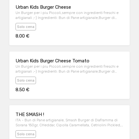
Urban Kids Burger Cheese
Un Burger per i piu Piccoli,sempre con ingredienti freschi e
artigianali ;-) Ingredienti: Bun di Pane artigianale,Burger di
Diaframma di Sorana da 150 gr, Ketchup, Formaggio Latteria di
Solo cena
Malga (Varie aziende Artigianali Secondo Disp. Giornaliera) A
Burger for the little ones, always with fresh and artisanal
8.00 €
ingredients ;-) Ingredients: Homemade Bread Bun, 150 g
Sorana Diaphragm Burger, Ketchup, Alpine dairy Cheese (may
changhe due to Daily Avaibility from various Artisanal
companies)
Urban Kids Burger Cheese Tomato
Un Burger per i piu Piccoli,sempre con ingredienti freschi e
artigianali ;-) Ingredienti: Bun di Pane artigianale,Burger di
Diaframma di Sorana da 150 gr, Ketchup, Cheddar ,Pomodori
Solo cena
ENG - A Burger for the little ones, always with fresh and
artisanal ingredients ;-) Ingredients: Homemade Bread Bun,
8.50 €
150 g Sorana Diaphragm Burger, Ketchup, Cheddar,Tomatoes
THE SMASH !
ITA - Bun di Pane artigianale, Smash Burger di Diaframma di
Sorana 150gr, CHeddar, Cipolla Caramellata, Cetriolini Pickled,
Salsa Urban ENG - Artisan Bread Bun, Sorana's Smash Burger
Solo cena
150gr,CHeddar, Caramelized Onion, Pickles, Urban Sauce