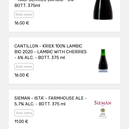
and cellar. The permanence in the glass
BOTT. 375ml
highlights the notes of red fruit, well
balanced with the acidulous hints typical of
Solo cena
the style.
16.00 €
CANTILLON - KRIEK 100% LAMBIC
BIO 2020 - LAMBIC WITH CHERRIES
- 6% ALC. - BOTT. 375 ml
Solo cena
16.00 €
SIEMAN - ISTA' - FARMHOUSE ALE -
5,7% ALC. - BOTT. 375 ml
Solo cena
11.00 €