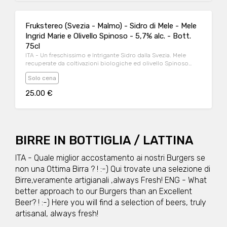
following year. Part of the Garganega must with drying grapes.
surplus honey, which the bees do not need
The wine rests in steel until February of the following year.
Second fermentation at the end of February with garganega
Frukstereo (Svezia - Malmo) - Sidro di Mele - Mele
must. Vinified and bottled without any treatment and filtration.
The "sur lie" wine has sediment on the bottom, an indication
Ingrid Marie e Olivello Spinoso - 5,7% alc. - Bott.
of the genuineness of the product. Without added sulphites
75cl
ITA - Un freschissimo e Intrigante Sidro dalla Svezia. Mele
recuperate da coltivazioni biologiche ed olivello Spinoso
dalle coste Svedesi. Wow! ENG - A very fresh and Intriguing
Solo cena
Cider from Sweden. Apples recovered from organic crops
and sea buckthorn from the Swedish coasts. Wow!
25.00 €
BIRRE IN BOTTIGLIA / LATTINA
ITA - Quale miglior accostamento ai nostri Burgers se
non una Ottima Birra ? ! :-) Qui trovate una selezione di
Birre,veramente artigianali ,always Fresh! ENG - What
better approach to our Burgers than an Excellent
Beer? ! :-) Here you will find a selection of beers, truly
artisanal, always fresh!