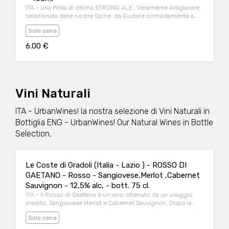
ITA - Una Pinta di ottima STRONG ALE , Veramente Artigianale,
selezionata dalle nostre Spine. da Gustare comodamente a
casa ;-) ENG - One Pint of excellent STRONG ALE , Truly
Solo cena
Artisan, selected from our Spine. to enjoy comfortably at
home ;-)
6.00 €
Vini Naturali
ITA - UrbanWines! la nostra selezione di Vini Naturali in
Bottiglia ENG - UrbanWines! Our Natural Wines in Bottle
Selection,
Le Coste di Gradoli (Italia - Lazio ) - ROSSO DI
GAETANO - Rosso - Sangiovese,Merlot ,Cabernet
Sauvignon - 12,5% alc, - bott. 75 cl.
ITA - Il Rosso di Gaetano è un vino ottenuto da un uvaggio
inedito, Sangiovese Merlot e Cabernet Sauvignon. Dopo la
vendemmia l'uva viene lascaita macerare per circa 20 giorni,
Solo cena
poi la fermentazione avviene in fusti di rovere. Affinamento per
quasi due anni in botti grandi. Al bicchere presenta un colore