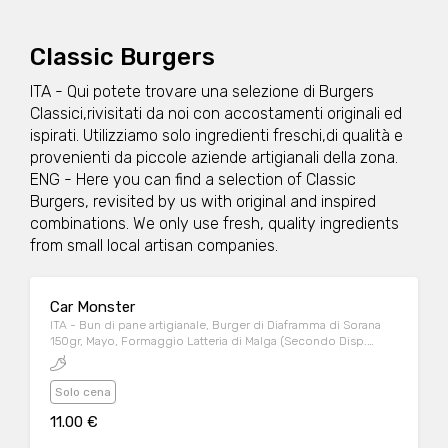
Classic Burgers
ITA - Qui potete trovare una selezione di Burgers
Classici,rivisitati da noi con accostamenti originali ed
ispirati. Utilizziamo solo ingredienti freschi,di qualità e
provenienti da piccole aziende artigianali della zona.
ENG - Here you can find a selection of Classic
Burgers, revisited by us with original and inspired
combinations. We only use fresh, quality ingredients
from small local artisan companies.
Car Monster
ITA - Bun di pane artigianale, Burger di Diaframma di Sorana
150gr, Mayo, Formaggio Latteria di Malga (Secondo Disp.
Giornaliera) , Composta di Jalapeno, Bacon, Cipolla di Tropea
Salsa BBQ “home-made” EMG - Artisan Bread Bun, Sorana
Diaphragm Burger 150gr, Mayo, Alpine dairy Cheese (may
Solo cena
changhe due to Daily Avaibility), Jalapeno Compote, Bacon,
11.00 €
Tropea Onion “Home-Made” BBQ Sauce