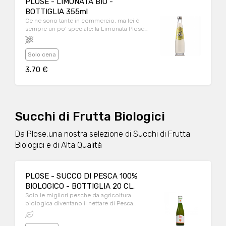
PLOSE - LIMONATA BIO -
BOTTIGLIA 355ml
Ce ne sono tante in commercio, ma lei è
sempre un po’ speciale: la Limonata Plose
regala in ogni momento il gusto di una
bevanda naturalmente dissetante.
Solo cena
3.70 €
Succhi di Frutta Biologici
Da Plose,una nostra selezione di Succhi di Frutta
Biologici e di Alta Qualità
PLOSE - SUCCO DI PESCA 100%
BIOLOGICO - BOTTIGLIA 20 CL.
Solo le migliori pesche da agricoltura
biologica diventano il nettare di Pesca
BioPlose. Inconfondibile e inimitabile nella
sua semplicità dona ad ogni sorso antiche e