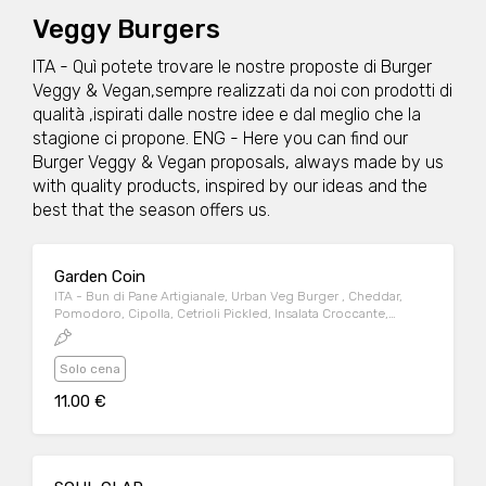
Veggy Burgers
ITA - Quì potete trovare le nostre proposte di Burger
Veggy & Vegan,sempre realizzati da noi con prodotti di
qualità ,ispirati dalle nostre idee e dal meglio che la
stagione ci propone. ENG - Here you can find our
Burger Veggy & Vegan proposals, always made by us
with quality products, inspired by our ideas and the
best that the season offers us.
Garden Coin
ITA - Bun di Pane Artigianale, Urban Veg Burger , Cheddar,
Pomodoro, Cipolla, Cetrioli Pickled, Insalata Croccante,
Senape, Salsa BBQ Home-Made ENG - Artisanal Bread Bun,
Urban Veg Burger, Cheddar, Tomato, Onion, Pickles, Crunchy
Salad, Mustard, Home-Made BBQ Sauce
Solo cena
11.00 €