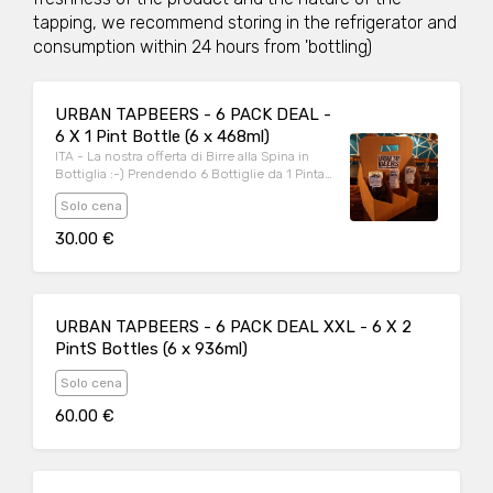
tapping, we recommend storing in the refrigerator and
consumption within 24 hours from 'bottling)
URBAN TAPBEERS - 6 PACK DEAL -
6 X 1 Pint Bottle (6 x 468ml)
ITA - La nostra offerta di Birre alla Spina in
Bottiglia :-) Prendendo 6 Bottiglie da 1 Pinta
,a scelta dalle Birre alla Spina disponibili, Una
Solo cena
Bottiglia è in Omaggio. (In coda all'ordine
specificate le Birre che desiderate) ENG - Our
30.00 €
offer of Bottled Draft Beers :-) Taking 6
Bottles of 1 Pint, to choose from the available
Draft Beers, One Bottle is Free (At the end of
the order, specify the Beers you want).
URBAN TAPBEERS - 6 PACK DEAL XXL - 6 X 2
PintS Bottles (6 x 936ml)
Solo cena
60.00 €