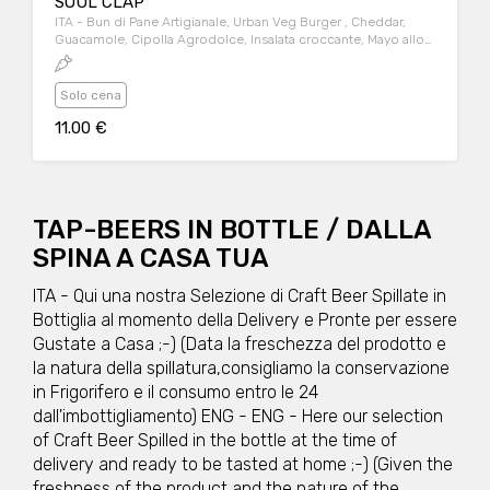
SOUL CLAP
ITA - Bun di Pane Artigianale, Urban Veg Burger , Cheddar,
Guacamole, Cipolla Agrodolce, Insalata croccante, Mayo allo
Jalapeno ENG - Artisanal Bread Bun, Urban Veg Burger,
Cheddar, Guacamole, Sweet and Sour Onion, Crisp Salad,
Jalapeno Mayo
Solo cena
11.00 €
TAP-BEERS IN BOTTLE / DALLA
SPINA A CASA TUA
ITA - Qui una nostra Selezione di Craft Beer Spillate in
Bottiglia al momento della Delivery e Pronte per essere
Gustate a Casa ;-) (Data la freschezza del prodotto e
la natura della spillatura,consigliamo la conservazione
in Frigorifero e il consumo entro le 24
dall'imbottigliamento) ENG - ENG - Here our selection
of Craft Beer Spilled in the bottle at the time of
delivery and ready to be tasted at home ;-) (Given the
freshness of the product and the nature of the