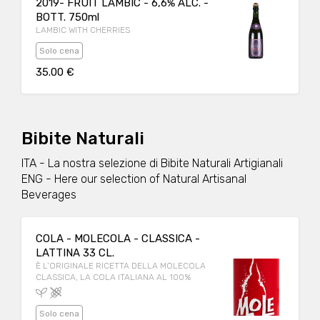
2019- FRUIT LAMBIC - 6,6% ALC. -
BOTT. 750ml
LAMBIC WITH CHERRIES
Solo cena
35.00 €
Bibite Naturali
ITA - La nostra selezione di Bibite Naturali Artigianali
ENG - Here our selection of Natural Artisanal
Beverages
COLA - MOLECOLA - CLASSICA -
LATTINA 33 CL.
È L’ORIGINALE RICETTA DELLA MOLECOLA
CLASSICA, LA COLA ITALIANA AL 100%
Solo cena