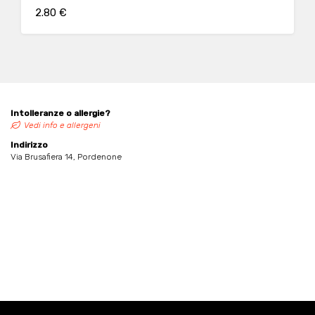
processo di produzione è, inoltre,
2.80 €
periodicamente sottoposto a rigidi controlli
da parte di centri di certificazione
indipendenti e riconosciuti dalla Comunità
Europea.
Intolleranze o allergie?
Vedi info e allergeni
Indirizzo
Via Brusafiera 14, Pordenone