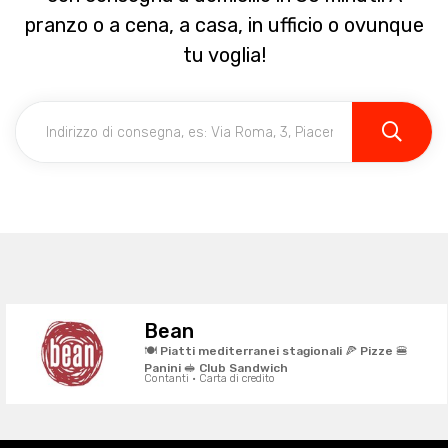
pranzo o a cena, a casa, in ufficio o ovunque
tu voglia!
Bean
🍽️ Piatti mediterranei stagionali 🍕 Pizze 🍔
Panini 🥪 Club Sandwich
Contanti · Carta di credito