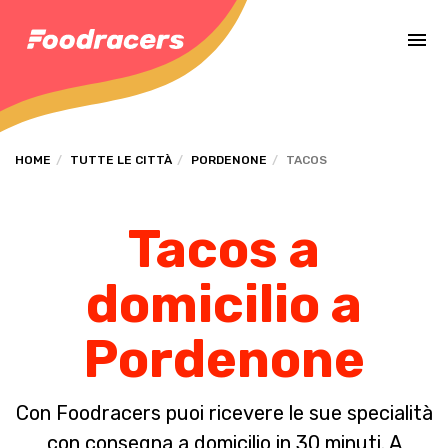
Completa il pagamento dell'ordine in [missing %{deadline} value].
HOME
TUTTE LE CITTÀ
PORDENONE
TACOS
Tacos a
domicilio a
Pordenone
Con Foodracers puoi ricevere le sue specialità
con consegna a domicilio in 30 minuti. A