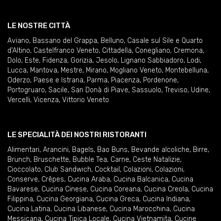
LE NOSTRE CITTÀ
Aviano
,
Bassano del Grappa
,
Belluno
,
Casale sul Sile e Quarto
d'Altino
,
Castelfranco Veneto
,
Cittadella
,
Conegliano
,
Cremona
,
Dolo
,
Este
,
Fidenza
,
Gorizia
,
Jesolo
,
Lignano Sabbiadoro
,
Lodi
,
Lucca
,
Mantova
,
Mestre
,
Mirano
,
Mogliano Veneto
,
Montebelluna
,
Oderzo
,
Paese e Istrana
,
Parma
,
Piacenza
,
Pordenone
,
Portogruaro
,
Sacile
,
San Donà di Piave
,
Sassuolo
,
Treviso
,
Udine
,
Vercelli
,
Vicenza
,
Vittorio Veneto
LE SPECIALITÀ DEI NOSTRI RISTORANTI
Alimentari
,
Arancini
,
Bagels
,
Bao Buns
,
Bevande alcoliche
,
Birre
,
Brunch
,
Bruschette
,
Bubble Tea
,
Carne
,
Ceste Natalizie
,
Cioccolato
,
Club Sandwich
,
Cocktail
,
Colazioni
,
Colazioni
,
Conserve
,
Crêpes
,
Cucina Araba
,
Cucina Balcanica
,
Cucina
Bavarese
,
Cucina Cinese
,
Cucina Coreana
,
Cucina Creola
,
Cucina
Filippina
,
Cucina Georgiana
,
Cucina Greca
,
Cucina Indiana
,
Cucina Latina
,
Cucina Libanese
,
Cucina Marocchina
,
Cucina
Messicana
,
Cucina Tipica Locale
,
Cucina Vietnamita
,
Cucine