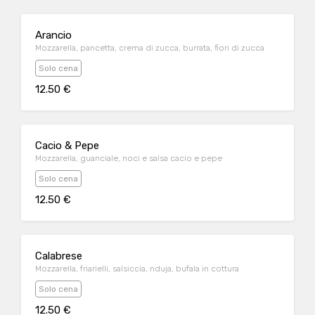
Arancio
Mozzarella, pancetta, crema di zucca, burrata, fiori di zucca
Solo cena
12.50 €
Cacio & Pepe
Mozzarella, guanciale, noci e salsa cacio e pepe
Solo cena
12.50 €
Calabrese
Mozzarella, friarielli, salsiccia, nduja, bufala in cottura
Solo cena
12.50 €