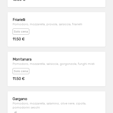
Friarielli
Pomodoro, mozzarella, provola, salsiccia, friarielli
Solo cena
11.50 €
Montanara
Pomodoro, mozzarella, salsiccia, gorgonzola, funghi misti
Solo cena
11.50 €
Gargano
Pomodoro, mozzarella, salamino, olive nere, cipolla,
pomodorini secchi