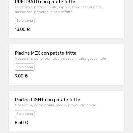
PRELIBATO con patate fritte
Pane pizza, petto di pollo, cipolla, maionese al pepe,
misticanza, peperoni e patate fritte
Solo cena
13.00 €
Piadina MEX con patate fritte
Mozzarella, pollo, pomodorini secchi, salsa guacamole
Solo cena
9.00 €
Piadina LIGHT con patate fritte
Mozzarella, pomodorini, rucola, prosciutto crudo
Solo cena
8.50 €