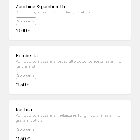
Zucchine & gamberetti
Pomodoro, mozzarella, zucchine, gamberetti
Solo cena
10.00 €
Bombetta
Pomodoro, mozzarella, prosciutto cotto, pancetta, salamino,
funghi misti
Solo cena
11.50 €
Rustica
Pomodoro, mozzarella, melanzane, funghi porcini, salamino,
grana in cottura
Solo cena
11.50 €