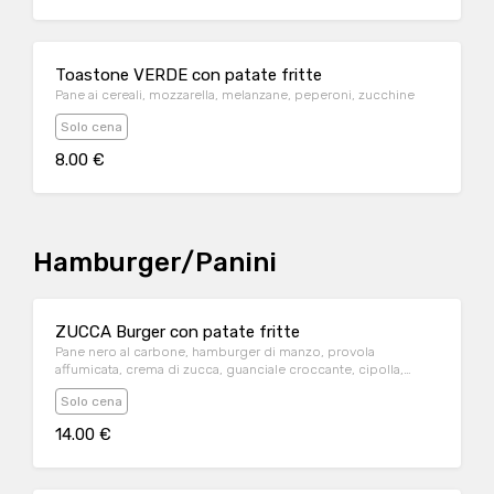
Toastone VERDE con patate fritte
Pane ai cereali, mozzarella, melanzane, peperoni, zucchine
Solo cena
8.00 €
Hamburger/Panini
ZUCCA Burger con patate fritte
Pane nero al carbone, hamburger di manzo, provola
affumicata, crema di zucca, guanciale croccante, cipolla,
radicchio e glassa al balsamico
Solo cena
14.00 €