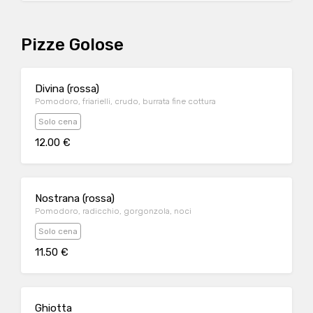
Pizze Golose
Divina (rossa)
Pomodoro, friarielli, crudo, burrata fine cottura
Solo cena
12.00 €
Nostrana (rossa)
Pomodoro, radicchio, gorgonzola, noci
Solo cena
11.50 €
Ghiotta