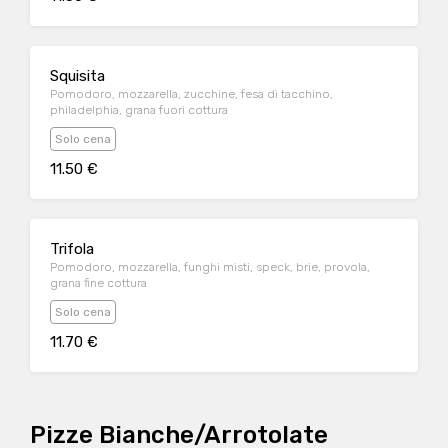
Squisita
Pomodoro, mozzarella, zucchine, fesa di tacchino,
philadelphia, grana fuori cottura
Solo cena
11.50 €
Trifola
Pomodoro, mozzarella, funghi misti, speck, brie, provola,
grana fine cottura
Solo cena
11.70 €
Pizze Bianche/Arrotolate