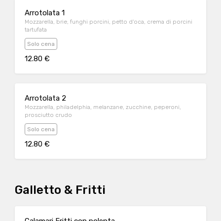
Arrotolata 1
Mozzarella, brie, funghi porcini, petto d'oca, crema di porcini
tartufata
Solo cena
12.80 €
Arrotolata 2
Mozzarella, philadelphia, melanzane, zucchine, peperoni,
prosciutto crudo
Solo cena
12.80 €
Galletto & Fritti