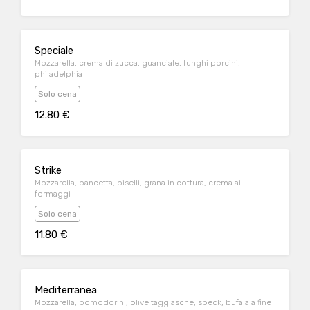
Speciale
Mozzarella, crema di zucca, guanciale, funghi porcini,
philadelphia
Solo cena
12.80 €
Strike
Mozzarella, pancetta, piselli, grana in cottura, crema ai
formaggi
Solo cena
11.80 €
Mediterranea
Mozzarella, pomodorini, olive taggiasche, speck, bufala a fine