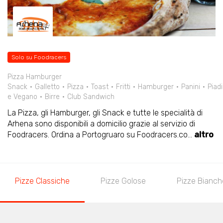
Solo su Foodracers
Pizza Hamburger
Snack
Galletto
Pizza
Toast
Fritti
Hamburger
Panini
Piad
e Vegano
Birre
Club Sandwich
La Pizza, gli Hamburger, gli Snack e tutte le specialità di
Arhena sono disponibili a domicilio grazie al servizio di
Foodracers. Ordina a Portogruaro su Foodracers.co
...
altro
Pizze Classiche
Pizze Golose
Pizze Bianch