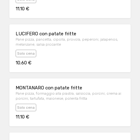
11.10 €
LUCIFERO con patate fritte
Pane pizza, pancetta, cipolla, provola, peperoni, jalapenos,
melanzane, salsa piccante
Solo cena
10.60 €
MONTANARO con patate fritte
Pane pizza, formaggio alla piastra, salsiccia, porcini, crema ai
porcini, tartufata, maionese, polenta fritta
Solo cena
11.10 €