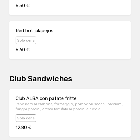
6.50 €
Red hot jalapejos
Solo cena
6.60 €
Club Sandwiches
Club ALBA con patate fritte
Pane nero al carbone, formaggio, pomodori secchi, pastrami,
funghi porcini, crema tartufata ai porcini e rucola
Solo cena
12.80 €