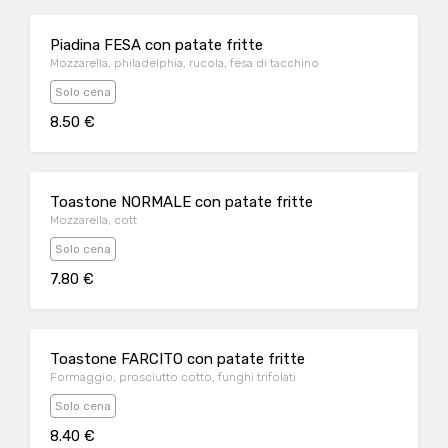
Piadina FESA con patate fritte
Mozzarella, philadelphia, rucola, fesa di tacchino
Solo cena
8.50 €
Toastone NORMALE con patate fritte
Mozzarella, cott
Solo cena
7.80 €
Toastone FARCITO con patate fritte
Formaggio, prosciutto cotto, funghi trifolati
Solo cena
8.40 €