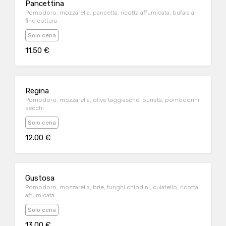
Pancettina
Pomodoro, mozzarella, pancetta, ricotta affumicata, bufala a
fine cottura
Solo cena
11.50 €
Regina
Pomodoro, mozzarella, olive taggiasche, burrata, pomodorini
secchi
Solo cena
12.00 €
Gustosa
Pomodoro, mozzarella, brie, funghi chiodini, culatello, ricotta
affumicata
Solo cena
13.00 €