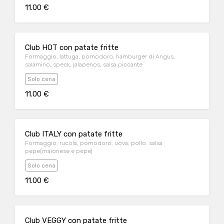
11.00 €
Club HOT con patate fritte
Formaggio, lattuga, pomodoro, hamburger di Angus,
salamino, speck, jalapenos, salsa piccante
Solo cena
11.00 €
Club ITALY con patate fritte
Formaggio, rucola, pomodoro, uova, pollo, salsa
pepe(maionese e pepe)
Solo cena
11.00 €
Club VEGGY con patate fritte