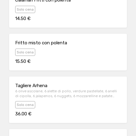
Calamari Fritti con polenta
Solo cena
14.50 €
Fritto misto con polenta
Solo cena
15.50 €
Tagliere Arhena
6 olive ascolane, 6 alette di pollo, verdure pastellate, 6 anelli
di cipolla, 6 jalapenos, 6 nuggets, 6 mozzarelline e patate
fritte
Solo cena
36.00 €