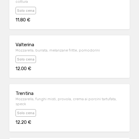
cottura
Solo cena
11.80 €
Valterina
Mozzarella, burrata, melanzane fritte, pomodorini
Solo cena
12.00 €
Trentina
Mozzarella, funghi misti, provola, crema ai porcini tartufata,
speck
Solo cena
12.20 €