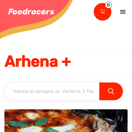
0
Arhena +