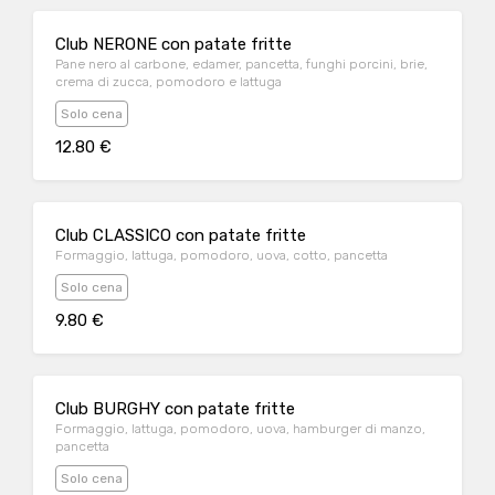
Club NERONE con patate fritte
Pane nero al carbone, edamer, pancetta, funghi porcini, brie,
crema di zucca, pomodoro e lattuga
Solo cena
12.80 €
Club CLASSICO con patate fritte
Formaggio, lattuga, pomodoro, uova, cotto, pancetta
Solo cena
9.80 €
Club BURGHY con patate fritte
Formaggio, lattuga, pomodoro, uova, hamburger di manzo,
pancetta
Solo cena