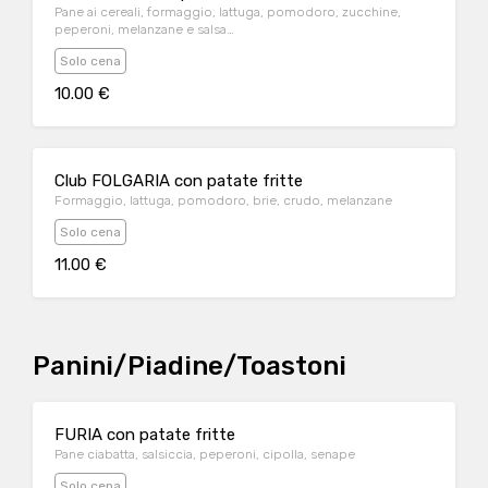
Pane ai cereali, formaggio, lattuga, pomodoro, zucchine,
peperoni, melanzane e salsa
verde(maionese,basilico,menta,prezzemolo)
Solo cena
10.00 €
Club FOLGARIA con patate fritte
Formaggio, lattuga, pomodoro, brie, crudo, melanzane
Solo cena
11.00 €
Panini/Piadine/Toastoni
FURIA con patate fritte
Pane ciabatta, salsiccia, peperoni, cipolla, senape
Solo cena