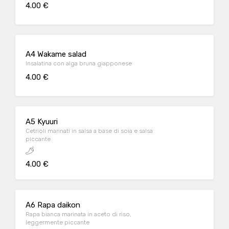
4.00 €
A4 Wakame salad
Insalatina con alga bruna giapponese
4.00 €
A5 Kyuuri
Cetrioli marinati in salsa a base di soia e salsa
piccante
4.00 €
A6 Rapa daikon
Rapa bianca marinata in aceto di riso,
leggermente piccante