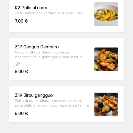
K2 Pollo al curry
Pollo saltato con verdure in salsa al curry
7.00 €
Z17 Ganguo Gambero
Mazzancolle ,verdure mix, spezie
peperoncino, e germogli di soia saltati e
servito sulla pentola
8.00 €
Z19 Jirou gangguo
Petto di pollo saltato con verdure mix ,in
salsa dello chef servito sulla padella a fiamma
8.00 €