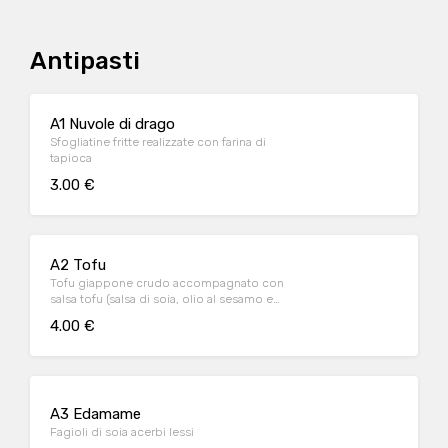
Antipasti
A1 Nuvole di drago
Sfogliatine fritte realizzate con farina di
tapioca
3.00 €
A2 Tofu
Tofu giappone crudo accompagnato con
salsa tofu (salsa di soia, olio al sesamo e
cipollotti)
4.00 €
A3 Edamame
Fagioli di soia acerbi lessi