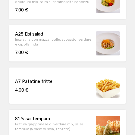
e verdure mix, salsa al sesamo/citrus/ponzu
7.00 €
A25 Ebi salad
Insalatina con mazzancolle, avocado, verdure
e cipolla fritta
7.00 €
A7 Patatine fritte
4.00 €
S1 Yasai tempura
Frittura giapponese di verdure mix, salsa
tempura (a base di soia, zenzero)