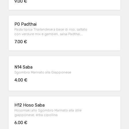
9.00 €
P0 Padthai
Pasta tipica Thailandese a base di riso, saltato
con verdure mix e gamberi, salsa Padthai,
arachidi
7.00 €
N14 Saba
Sgombro Marinato alla Giapponese
4.00 €
H12 Hoso Saba
Hosomaki allo Sgombro Marinato alla stile
giapponese, erba cipollina
6.00 €