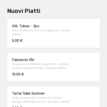
Nuovi Piatti
A16. Tubao - 3pz
Pane Cinese a forma di coniglio con ripieno
crema
5.00 €
Carpaccio Ebi
Carpaccio di Gambero argentino, crema al
cocco e salsa al mango, dressing tobiko,
buccia di lime
10.00 €
Tartar Sake Summer
Tartar di salmone in crema di cocco e
mango, dressing cocco in polvere, cubetti
di mango