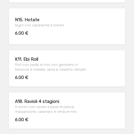
N15. Hotate
Nigiri con capesante e tobiko
6.00 €
K11. Ebi Roll
Roll con pasta di riso con gambero in
tempura e insalata, salsa al sesamo, teriyaki
6.00 €
A18. Ravioli 4 stagioni
4 ravioli con ripieni a base di pesce,
mazzancolle, calamaro e verdure mix
6.00 €