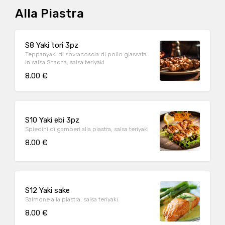
Alla Piastra
S8 Yaki tori 3pz
Teppanyaki di sovracoscia di pollo glassata
in salsa Shacha, salsa teriyaki
8.00 €
S10 Yaki ebi 3pz
Spiedini di gamberi alla piastra, salsa teriyaki
8.00 €
S12 Yaki sake
Salmone alla piastra, salsa teriyaki
8.00 €