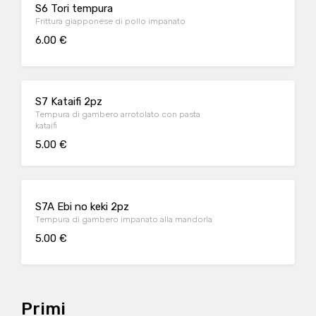
S6 Tori tempura
Frittura giapponese di pollo impanato
6.00 €
S7 Kataifi 2pz
Tempura di gambero arrotolato con pasta
kataifi
5.00 €
S7A Ebi no keki 2pz
Tempura di gambero impanato alla mandorla
5.00 €
Primi