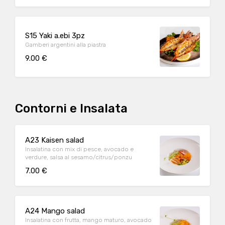
S15 Yaki a.ebi 3pz
Gamberi argentini alla piastra
9.00 €
Contorni e Insalata
A23 Kaisen salad
Insalatina con mix di pesce, avocado e
verdure, salsa al sesamo/citrus/ponzu
7.00 €
A24 Mango salad
Insalatina con frutta, mango maturo, avocado