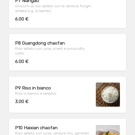
P7 Niangao
Gnocchi di riso saltato con le verdure, funghi
shitake e g. di bambù
6.00 €
P8 Guangdong chaofan
Riso saltato con uova, piselli e prosciutto
cotto
6.00 €
P9 Riso in bianco
Riso in bianco e sesamo
3.00 €
P10 Haixian chaofan
Riso saltato con uova, verdure mix, gamberi