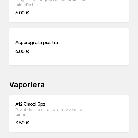
salsa d'ostrica
6.00 €
Asparagi alla piastra
6.00 €
Vaporiera
A12 Jiaozi 3pz
Ravioli ripieno di carne suina e verdure al
vapore
3.50 €