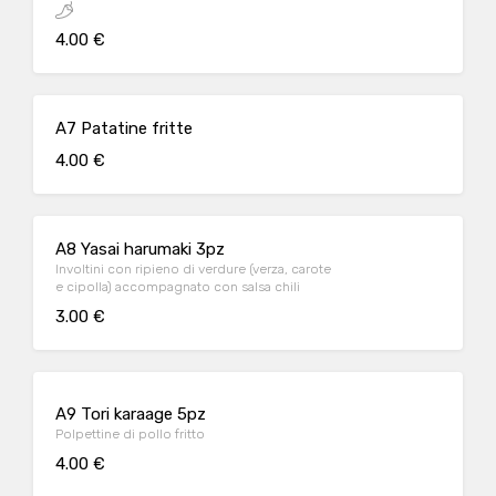
4.00 €
A7 Patatine fritte
4.00 €
A8 Yasai harumaki 3pz
Involtini con ripieno di verdure (verza, carote
e cipolla) accompagnato con salsa chili
3.00 €
A9 Tori karaage 5pz
Polpettine di pollo fritto
4.00 €