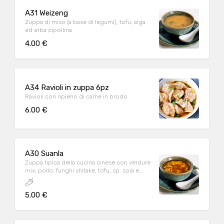
A31 Weizeng
Zuppa di miso (a base di legumi), tofu, alga
ed erba cipollina
4.00 €
A34 Ravioli in zuppa 6pz
Ravioli con ripieno di carne in brodo
6.00 €
A30 Suanla
Zuppa tipica della cucina cinese con verdure
mix, pollo, funghi shitake, tofu, sp. soia e
uova
5.00 €