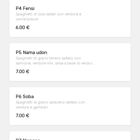
P4 Fensi
Spaghetti di soia saltati con verdure e
carne/pesce
6.00 €
P5 Nama udon
Spaghetti di grano tenero saltato con
salmone, verdure mix, salsa a base di verdure
mix
7.00 €
P6 Soba
Spaghetti di grano saraceno saltato con
verdure e gamberi
7.00 €