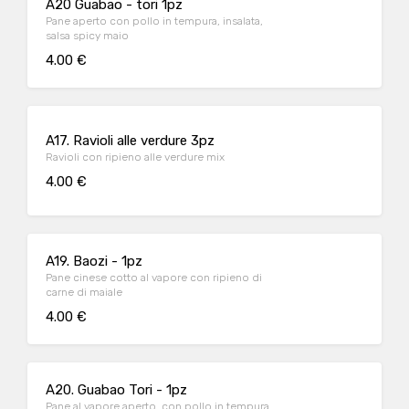
A20 Guabao - tori 1pz
Pane aperto con pollo in tempura, insalata,
salsa spicy maio
4.00 €
A17. Ravioli alle verdure 3pz
Ravioli con ripieno alle verdure mix
4.00 €
A19. Baozi - 1pz
Pane cinese cotto al vapore con ripieno di
carne di maiale
4.00 €
A20. Guabao Tori - 1pz
Pane al vapore aperto, con pollo in tempura,