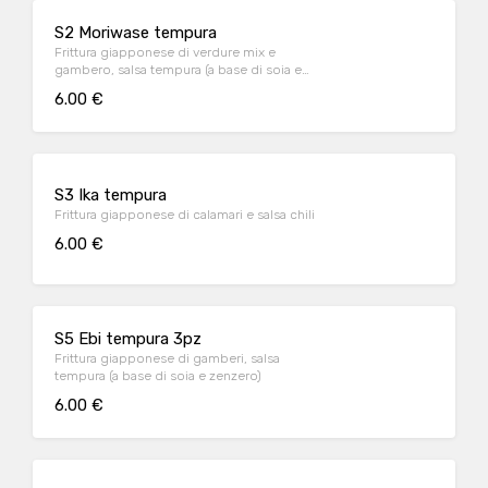
S2 Moriwase tempura
Frittura giapponese di verdure mix e
gambero, salsa tempura (a base di soia e
zenzero)
6.00 €
S3 Ika tempura
Frittura giapponese di calamari e salsa chili
6.00 €
S5 Ebi tempura 3pz
Frittura giapponese di gamberi, salsa
tempura (a base di soia e zenzero)
6.00 €