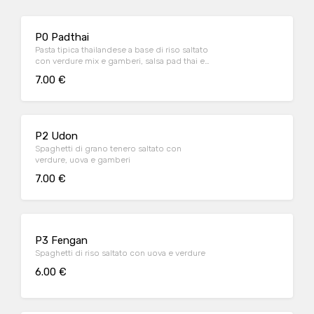
P0 Padthai
Pasta tipica thailandese a base di riso saltato
con verdure mix e gamberi, salsa pad thai e
arachidi
7.00 €
P2 Udon
Spaghetti di grano tenero saltato con
verdure, uova e gamberi
7.00 €
P3 Fengan
Spaghetti di riso saltato con uova e verdure
6.00 €