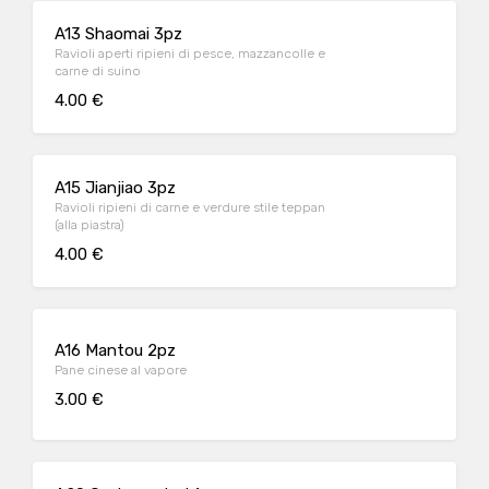
A13 Shaomai 3pz
Ravioli aperti ripieni di pesce, mazzancolle e
carne di suino
4.00 €
A15 Jianjiao 3pz
Ravioli ripieni di carne e verdure stile teppan
(alla piastra)
4.00 €
A16 Mantou 2pz
Pane cinese al vapore
3.00 €