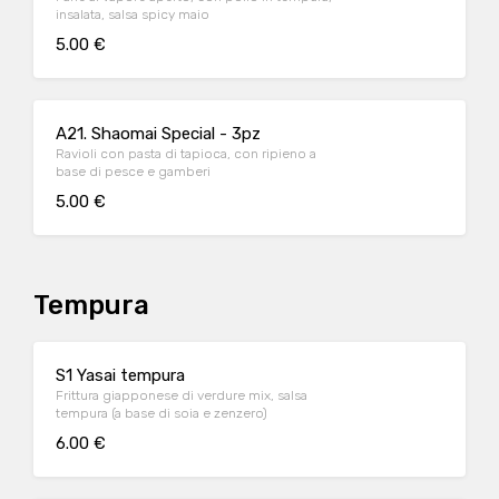
insalata, salsa spicy maio
5.00 €
A21. Shaomai Special - 3pz
Ravioli con pasta di tapioca, con ripieno a
base di pesce e gamberi
5.00 €
Tempura
S1 Yasai tempura
Frittura giapponese di verdure mix, salsa
tempura (a base di soia e zenzero)
6.00 €