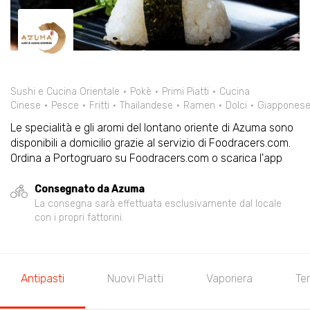
Sushi e Cucina Orientale
Pokè
Primi Piatti
Cucina
Cinese
Pesce
Fritti
Thailandese
Ramen
Dolci
Giappones
Le specialità e gli aromi del lontano oriente di Azuma sono
disponibili a domicilio grazie al servizio di Foodracers.com.
Ordina a Portogruaro su Foodracers.com o scarica l'app
Consegnato da Azuma
La consegna sarà effettuata esclusivamente dal locale
con i propri fattorini.
Antipasti
Nuovi Piatti
Vaporiera
Te