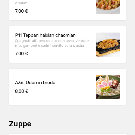
e surimi
7.00 €
P11 Teppan haixian chaomian
Spaghetti all'uovo saltato con uova, verdure
mix, gamberi e surimi servito sulla piastra
7.00 €
A36. Udon in brodo
8.00 €
Zuppe