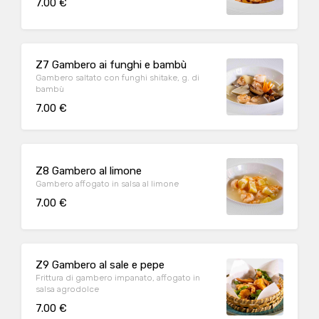
7.00 €
Z7 Gambero ai funghi e bambù
Gambero saltato con funghi shitake, g. di
bambù
7.00 €
Z8 Gambero al limone
Gambero affogato in salsa al limone
7.00 €
Z9 Gambero al sale e pepe
Frittura di gambero impanato, affogato in
salsa agrodolce
7.00 €