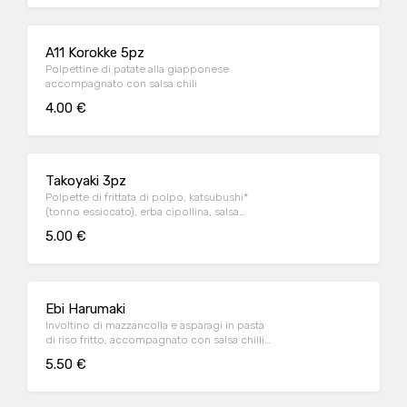
A11 Korokke 5pz
Polpettine di patate alla giapponese
accompagnato con salsa chili
4.00 €
Takoyaki 3pz
Polpette di frittata di polpo, katsubushi*
(tonno essiccato), erba cipollina, salsa
teriyaki e maionese
5.00 €
Ebi Harumaki
Involtino di mazzancolla e asparagi in pasta
di riso fritto, accompagnato con salsa chilli
mayo
5.50 €