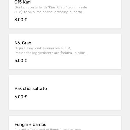
G15 Kani
Gunkan con tartar di "King Crab " (surimi reale
50%), tobiko, maionese, dressing di pasta
Kataifi
3.00 €
N6. Crab
Nigiri al king crab (surimi reale 50%)
,maionese leggermente alla fiamma , cipolla
fritta
5.00 €
Pak choi saltato
6.00 €
Funghi e bambù
Funghi e Germogli di Bambù saltato, con