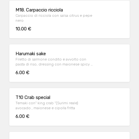
M18. Carpaccio ricciola
Carpaccio di ricciola con salsa citrus e pepe
nero
10.00 €
Harumaki sake
Filetto di salmone condito e avvolto con
pasta di riso, dressing con maionese spicy e
cipollotto
6.00 €
T10 Crab special
Temaki con" king crab "(Surimi reale)
avocado , maionese e cipolla fritta
6.00 €