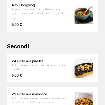
A32 Dongying
Zuppa tipica della cucina thailandese
(gambero, coriandolo, limone, foglia di
limone, lemon grass)
5.00 €
Secondi
Z4 Pollo alla piastra
Pollo saltato con cipollotti e servito sulla
piastra
6.00 €
Z2 Pollo alle mandorle
Pollo saltato con verdure mix, mandorle e
salse tipiche della cucina cinese