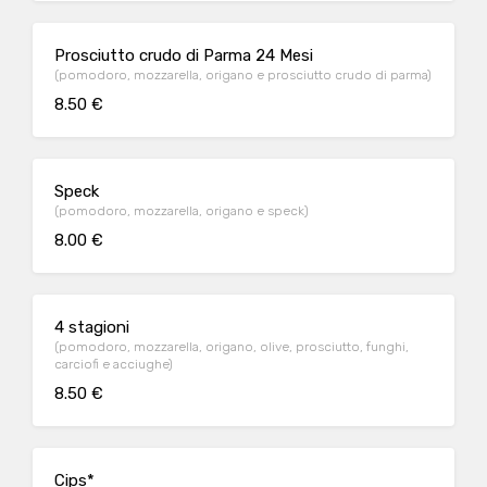
Prosciutto crudo di Parma 24 Mesi
(pomodoro, mozzarella, origano e prosciutto crudo di parma)
8.50 €
Speck
(pomodoro, mozzarella, origano e speck)
8.00 €
4 stagioni
(pomodoro, mozzarella, origano, olive, prosciutto, funghi,
carciofi e acciughe)
8.50 €
Cips*