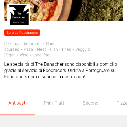
Solo su Foodracers
Pizzeria e Ristorante
Main
courses
Pizza
Meat
Fish
Fries
Veggy &
Vegan
Wine
Local food
Le specialità di The Banacher sono disponibili a domicilio
grazie al servizio di Foodracers. Ordina a Portogruaro su
Foodracers.com o scarica la nostra app!
Antipasti
Primi Piatti
Secondi
Pizz