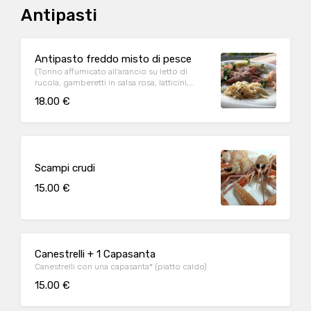
Antipasti
Antipasto freddo misto di pesce
(Tonno affumicato all'arancio su letto di
rucola, gamberetti in salsa rosa, latticini,
piovra o moscardino, seppie, sarda in saor ,
18.00 €
alice marinata)
Scampi crudi
15.00 €
Canestrelli + 1 Capasanta
Canestrelli con una capasanta* (piatto caldo)
15.00 €