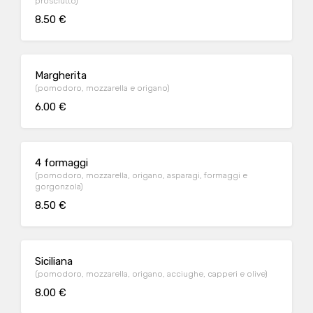
prosciutto)
8.50 €
Margherita
(pomodoro, mozzarella e origano)
6.00 €
4 formaggi
(pomodoro, mozzarella, origano, asparagi, formaggi e
gorgonzola)
8.50 €
Siciliana
(pomodoro, mozzarella, origano, acciughe, capperi e olive)
8.00 €