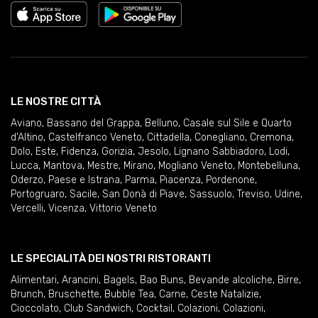
LE NOSTRE CITTÀ
Aviano
,
Bassano del Grappa
,
Belluno
,
Casale sul Sile e Quarto
d'Altino
,
Castelfranco Veneto
,
Cittadella
,
Conegliano
,
Cremona
,
Dolo
,
Este
,
Fidenza
,
Gorizia
,
Jesolo
,
Lignano Sabbiadoro
,
Lodi
,
Lucca
,
Mantova
,
Mestre
,
Mirano
,
Mogliano Veneto
,
Montebelluna
,
Oderzo
,
Paese e Istrana
,
Parma
,
Piacenza
,
Pordenone
,
Portogruaro
,
Sacile
,
San Donà di Piave
,
Sassuolo
,
Treviso
,
Udine
,
Vercelli
,
Vicenza
,
Vittorio Veneto
LE SPECIALITÀ DEI NOSTRI RISTORANTI
Alimentari
,
Arancini
,
Bagels
,
Bao Buns
,
Bevande alcoliche
,
Birre
,
Brunch
,
Bruschette
,
Bubble Tea
,
Carne
,
Ceste Natalizie
,
Cioccolato
,
Club Sandwich
,
Cocktail
,
Colazioni
,
Colazioni
,