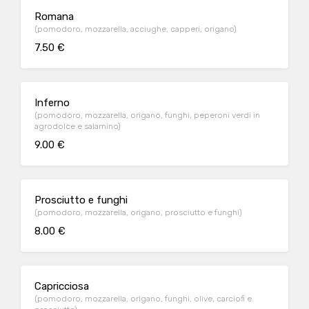
Romana
(pomodoro, mozzarella, acciughe, capperi, origano)
7.50 €
Inferno
(pomodoro, mozzarella, origano, funghi, peperoni verdi in
agrodolce e salamino)
9.00 €
Prosciutto e funghi
(pomodoro, mozzarella, origano, prosciutto e funghi)
8.00 €
Capricciosa
(pomodoro, mozzarella, origano, funghi, olive, carciofi e