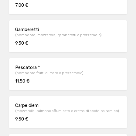
7.00 €
Gamberetti
(pomodoro, mozzarella, gamberetti e prezzemolo)
9.50 €
Pescatora *
(pomodoro,frutti di mare e prezzemolo)
11.50 €
Carpe diem
(mozzarella, salmone affumicato e crema di aceto balsamico)
9.50 €