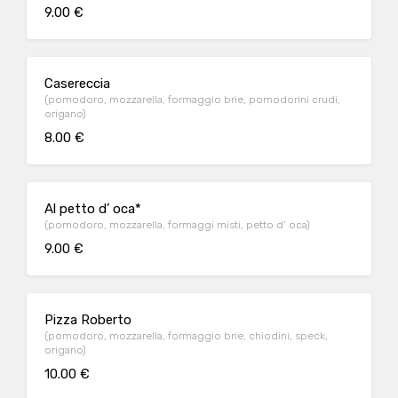
9.00 €
Casereccia
(pomodoro, mozzarella, formaggio brie, pomodorini crudi,
origano)
8.00 €
Al petto d’ oca*
(pomodoro, mozzarella, formaggi misti, petto d’ oca)
9.00 €
Pizza Roberto
(pomodoro, mozzarella, formaggio brie, chiodini, speck,
origano)
10.00 €