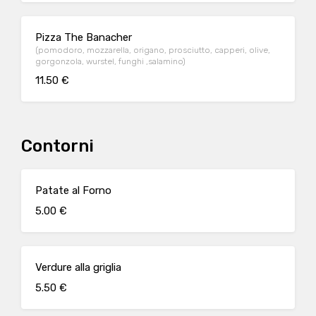
Pizza The Banacher
(pomodoro, mozzarella, origano, prosciutto, capperi, olive,
gorgonzola, wurstel, funghi ,salamino)
11.50 €
Contorni
Patate al Forno
5.00 €
Verdure alla griglia
5.50 €