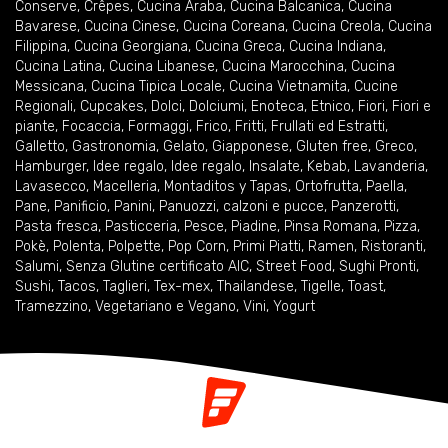
Conserve
,
Crêpes
,
Cucina Araba
,
Cucina Balcanica
,
Cucina
Bavarese
,
Cucina Cinese
,
Cucina Coreana
,
Cucina Creola
,
Cucina
Filippina
,
Cucina Georgiana
,
Cucina Greca
,
Cucina Indiana
,
Cucina Latina
,
Cucina Libanese
,
Cucina Marocchina
,
Cucina
Messicana
,
Cucina Tipica Locale
,
Cucina Vietnamita
,
Cucine
Regionali
,
Cupcakes
,
Dolci
,
Dolciumi
,
Enoteca
,
Etnico
,
Fiori
,
Fiori e
piante
,
Focaccia
,
Formaggi
,
Frico
,
Fritti
,
Frullati ed Estratti
,
Galletto
,
Gastronomia
,
Gelato
,
Giapponese
,
Gluten free
,
Greco
,
Hamburger
,
Idee regalo
,
Idee regalo
,
Insalate
,
Kebab
,
Lavanderia
,
Lavasecco
,
Macelleria
,
Montaditos y Tapas
,
Ortofrutta
,
Paella
,
Pane
,
Panificio
,
Panini
,
Panuozzi, calzoni e pucce
,
Panzerotti
,
Pasta fresca
,
Pasticceria
,
Pesce
,
Piadine
,
Pinsa Romana
,
Pizza
,
Pokè
,
Polenta
,
Polpette
,
Pop Corn
,
Primi Piatti
,
Ramen
,
Ristoranti
,
Salumi
,
Senza Glutine certificato AIC
,
Street Food
,
Sughi Pronti
,
Sushi
,
Tacos
,
Taglieri
,
Tex-mex
,
Thailandese
,
Tigelle
,
Toast
,
Tramezzino
,
Vegetariano e Vegano
,
Vini
,
Yogurt