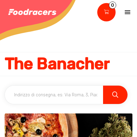
0
The Banacher