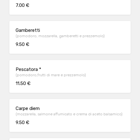
7.00 €
Gamberetti
(pomodoro, mozzarella, gamberetti e prezzemolo)
9.50 €
Pescatora *
(pomodoro,frutti di mare e prezzemolo)
11.50 €
Carpe diem
(mozzarella, salmone affumicato e crema di aceto balsamico)
9.50 €