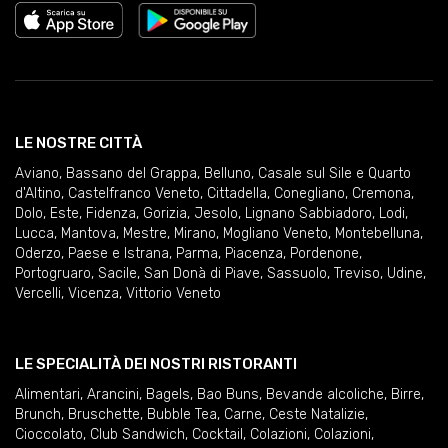
LE NOSTRE CITTÀ
Aviano
,
Bassano del Grappa
,
Belluno
,
Casale sul Sile e Quarto
d'Altino
,
Castelfranco Veneto
,
Cittadella
,
Conegliano
,
Cremona
,
Dolo
,
Este
,
Fidenza
,
Gorizia
,
Jesolo
,
Lignano Sabbiadoro
,
Lodi
,
Lucca
,
Mantova
,
Mestre
,
Mirano
,
Mogliano Veneto
,
Montebelluna
,
Oderzo
,
Paese e Istrana
,
Parma
,
Piacenza
,
Pordenone
,
Portogruaro
,
Sacile
,
San Donà di Piave
,
Sassuolo
,
Treviso
,
Udine
,
Vercelli
,
Vicenza
,
Vittorio Veneto
LE SPECIALITÀ DEI NOSTRI RISTORANTI
Alimentari
,
Arancini
,
Bagels
,
Bao Buns
,
Bevande alcoliche
,
Birre
,
Brunch
,
Bruschette
,
Bubble Tea
,
Carne
,
Ceste Natalizie
,
Cioccolato
,
Club Sandwich
,
Cocktail
,
Colazioni
,
Colazioni
,