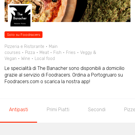
Solo su Foodracers
Pizzeria e Ristorante
Main
courses
Pizza
Meat
Fish
Fries
Veggy &
Vegan
Wine
Local food
Le specialità di The Banacher sono disponibili a domicilio
grazie al servizio di Foodracers. Ordina a Portogruaro su
Foodracers.com o scarica la nostra app!
Antipasti
Primi Piatti
Secondi
Pizz