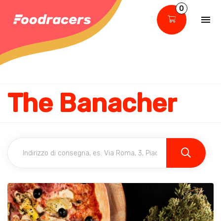
0
The Banacher