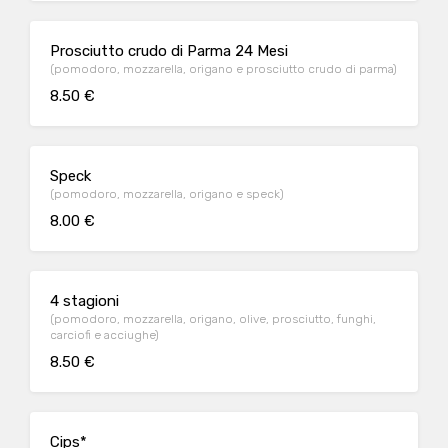
Prosciutto crudo di Parma 24 Mesi
(pomodoro, mozzarella, origano e prosciutto crudo di parma)
8.50 €
Speck
(pomodoro, mozzarella, origano e speck)
8.00 €
4 stagioni
(pomodoro, mozzarella, origano, olive, prosciutto, funghi,
carciofi e acciughe)
8.50 €
Cips*