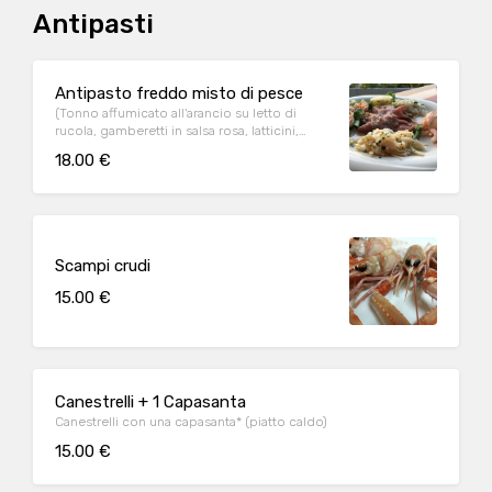
Antipasti
Antipasto freddo misto di pesce
(Tonno affumicato all'arancio su letto di
rucola, gamberetti in salsa rosa, latticini,
piovra o moscardino, seppie, sarda in saor ,
18.00 €
alice marinata)
Scampi crudi
15.00 €
Canestrelli + 1 Capasanta
Canestrelli con una capasanta* (piatto caldo)
15.00 €