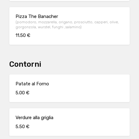
Pizza The Banacher
(pomodoro, mozzarella, origano, prosciutto, capperi, olive,
gorgonzola, wurstel, funghi ,salamino)
11.50 €
Contorni
Patate al Forno
5.00 €
Verdure alla griglia
5.50 €