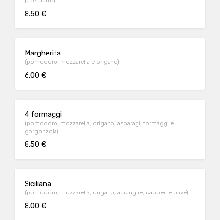
prosciutto)
8.50 €
Margherita
(pomodoro, mozzarella e origano)
6.00 €
4 formaggi
(pomodoro, mozzarella, origano, asparagi, formaggi e
gorgonzola)
8.50 €
Siciliana
(pomodoro, mozzarella, origano, acciughe, capperi e olive)
8.00 €