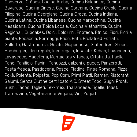
Conserve
,
Crêpes
,
Cucina Araba
,
Cucina Balcanica
,
Cucina
Bavarese
,
Cucina Cinese
,
Cucina Coreana
,
Cucina Creola
,
Cucina
Filippina
,
Cucina Georgiana
,
Cucina Greca
,
Cucina Indiana
,
Cucina Latina
,
Cucina Libanese
,
Cucina Marocchina
,
Cucina
Messicana
,
Cucina Tipica Locale
,
Cucina Vietnamita
,
Cucine
Regionali
,
Cupcakes
,
Dolci
,
Dolciumi
,
Enoteca
,
Etnico
,
Fiori
,
Fiori e
piante
,
Focaccia
,
Formaggi
,
Frico
,
Fritti
,
Frullati ed Estratti
,
Galletto
,
Gastronomia
,
Gelato
,
Giapponese
,
Gluten free
,
Greco
,
Hamburger
,
Idee regalo
,
Idee regalo
,
Insalate
,
Kebab
,
Lavanderia
,
Lavasecco
,
Macelleria
,
Montaditos y Tapas
,
Ortofrutta
,
Paella
,
Pane
,
Panificio
,
Panini
,
Panuozzi, calzoni e pucce
,
Panzerotti
,
Pasta fresca
,
Pasticceria
,
Pesce
,
Piadine
,
Pinsa Romana
,
Pizza
,
Pokè
,
Polenta
,
Polpette
,
Pop Corn
,
Primi Piatti
,
Ramen
,
Ristoranti
,
Salumi
,
Senza Glutine certificato AIC
,
Street Food
,
Sughi Pronti
,
Sushi
,
Tacos
,
Taglieri
,
Tex-mex
,
Thailandese
,
Tigelle
,
Toast
,
Tramezzino
,
Vegetariano e Vegano
,
Vini
,
Yogurt