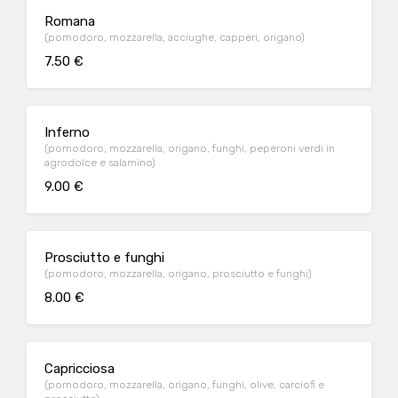
Romana
(pomodoro, mozzarella, acciughe, capperi, origano)
7.50 €
Inferno
(pomodoro, mozzarella, origano, funghi, peperoni verdi in
agrodolce e salamino)
9.00 €
Prosciutto e funghi
(pomodoro, mozzarella, origano, prosciutto e funghi)
8.00 €
Capricciosa
(pomodoro, mozzarella, origano, funghi, olive, carciofi e