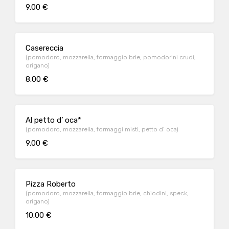
9.00 €
Casereccia
(pomodoro, mozzarella, formaggio brie, pomodorini crudi,
origano)
8.00 €
Al petto d’ oca*
(pomodoro, mozzarella, formaggi misti, petto d’ oca)
9.00 €
Pizza Roberto
(pomodoro, mozzarella, formaggio brie, chiodini, speck,
origano)
10.00 €